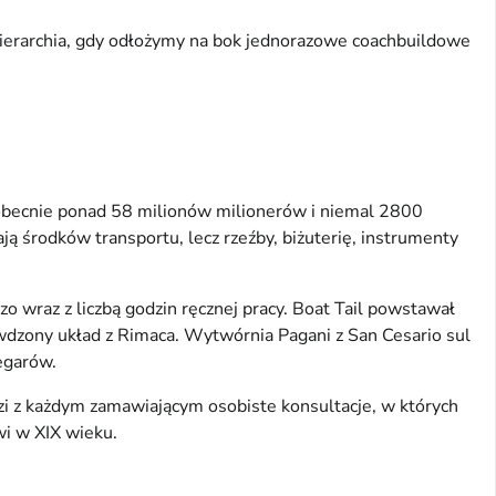
hierarchia, gdy odłożymy na bok jednorazowe coachbuildowe
 obecnie ponad 58 milionów milionerów i niemal 2800
ają środków transportu, lecz rzeźby, biżuterię, instrumenty
wraz z liczbą godzin ręcznej pracy. Boat Tail powstawał
awdzony układ z Rimaca. Wytwórnia Pagani z San Cesario sul
egarów.
dzi z każdym zamawiającym osobiste konsultacje, w których
wi w XIX wieku.