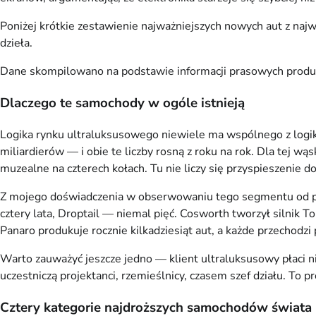
Poniżej krótkie zestawienie najważniejszych nowych aut z naj
dzieła.
Dane skompilowano na podstawie informacji prasowych produ
Dlaczego te samochody w ogóle istnieją
Logika rynku ultraluksusowego niewiele ma wspólnego z logi
miliardierów — i obie te liczby rosną z roku na rok. Dla tej wą
muzealne na czterech kołach. Tu nie liczy się przyspieszenie do
Z mojego doświadczenia w obserwowaniu tego segmentu od pona
cztery lata, Droptail — niemal pięć. Cosworth tworzył silnik
Panaro produkuje rocznie kilkadziesiąt aut, a każde przechod
Warto zauważyć jeszcze jedno — klient ultraluksusowy płaci ni
uczestniczą projektanci, rzemieślnicy, czasem szef działu. T
Cztery kategorie najdroższych samochodów świata