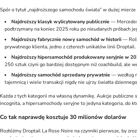
Spór o tytuł „najdroższego samochodu świata” w dużej mierze za
Najdroższy klasyk wylicytowany publicznie
— Mercedes-
podtrzymany na koniec 2025 roku po nieudanych próbach jeg
Najdroższy fabrycznie nowy samochód w historii
— Roll
prywatnego klienta, jedno z czterech unikatów linii Droptail.
Najdroższy hipersamochód produkowany seryjnie w 20
250 sztuk czyni go bardziej dostępnym niż coachbuild, ale w
Najdroższy samochód sprzedany prywatnie
— według ni
tajemnicą i wiele transakcji nigdy nie ujrzy światła dziennego
Każda z tych kategorii ma własną dynamikę. Aukcje publiczne 
incognita, a hipersamochody seryjne to jedyna kategoria, do któ
Co tak naprawdę kosztuje 30 milionów dolarów
Rozłóżmy Droptail La Rose Noire na czynniki pierwsze, by zro