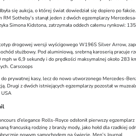
 się aukcja, o której świat dowiedział się dopiero po fakcie.
tkiem RM Sotheby’s stanął jeden z dwóch egzemplarzy Mercede
zyka Simona Kidstona, zatrzymała oddech całemu rynkowi: 135
totyp drogowej wersji wyścigowego W196S Silver Arrow, zap
chód służbowy. Pod aluminiową, srebrną karoserią pracuje rzę
0 mph w 6,9 sekundy i do prędkości maksymalnej około 283 k
tych.
Carscoops
rafiły do prywatnej kasy, lecz do nowo utworzonego Mercedes-
. Drugi z dwóch istniejących egzemplarzy pozostał w muzealnej
z USA
il
concours d’elegance Rolls-Royce odsłonił pierwszy egzemplarz
aną francuską rodzinę z branży mody, jako hołd dla rzadkiej o
m fabrycznie nowym samochodem na świecie.
Men’s Journal