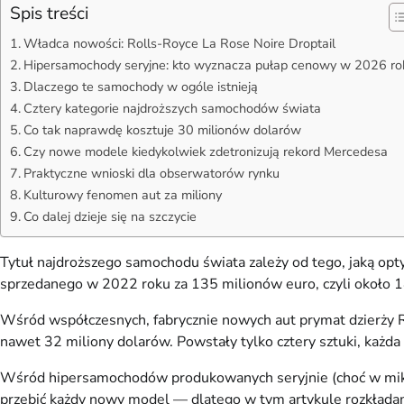
Spis treści
Władca nowości: Rolls-Royce La Rose Noire Droptail
Hipersamochody seryjne: kto wyznacza pułap cenowy w 2026 ro
Dlaczego te samochody w ogóle istnieją
Cztery kategorie najdroższych samochodów świata
Co tak naprawdę kosztuje 30 milionów dolarów
Czy nowe modele kiedykolwiek zdetronizują rekord Mercedesa
Praktyczne wnioski dla obserwatorów rynku
Kulturowy fenomen aut za miliony
Co dalej dzieje się na szczycie
Tytuł najdroższego samochodu świata zależy od tego, jaką o
sprzedanego w 2022 roku za 135 milionów euro, czyli około 142
Wśród współczesnych, fabrycznie nowych aut prymat dzierży Ro
nawet 32 miliony dolarów. Powstały tylko cztery sztuki, każda
Wśród hipersamochodów produkowanych seryjnie (choć w mikrose
przebić każdy nowy model — dlatego w tym artykule rozkładam