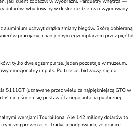
ń, jaki klient zobaczył w wyobraźni. Parquetry wnętrza —
ęcy dolarów, wbudowany w deskę rozdzielczą i wyjmowany
 z aluminium uchwyt drążka zmiany biegów. Skórę dobieraną
żynierów pracujących nad jednym egzemplarzem przez pięć lat.
nników: tylko dwa egzemplarze, jeden pozostaje w muzeum,
owy emocjonalny impuls. Po trzecie, bid zaczął się od
sis 5111GT (uznawane przez wielu za najpiękniejszą GTO w
ktoś nie ośmieli się postawić takiego auta na publicznej
malnymi wersjami Tourbillona. Ale 142 miliony dolarów to
a cyniczną prowokację. Tradycja podpowiada, że granice