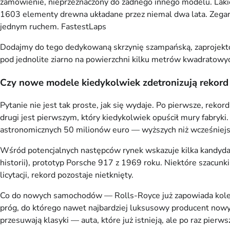
zamówienie, nieprzeznaczony do żadnego innego modelu. Lakier
1603 elementy drewna układane przez niemal dwa lata. Zegar
jednym ruchem.
FastestLaps
Dodajmy do tego dedykowaną skrzynię szampańską, zaprojektow
pod jednolite ziarno na powierzchni kilku metrów kwadratowyc
Czy nowe modele kiedykolwiek zdetronizują rekor
Pytanie nie jest tak proste, jak się wydaje. Po pierwsze, re
drugi jest pierwszym, który kiedykolwiek opuścił mury fabryki
astronomicznych 50 milionów euro — wyższych niż wcześniejs
Wśród potencjalnych następców rynek wskazuje kilka kandyd
historii), prototyp Porsche 917 z 1969 roku. Niektóre szacunki
licytacji, rekord pozostaje nietknięty.
Co do nowych samochodów — Rolls-Royce już zapowiada kolejne
próg, do którego nawet najbardziej luksusowy producent nowych
przesuwają klasyki — auta, które już istnieją, ale po raz pierws