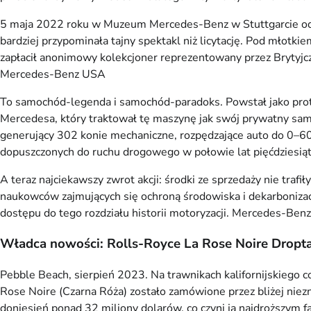
5 maja 2022 roku w Muzeum Mercedes-Benz w Stuttgarcie odbyła
bardziej przypominała tajny spektakl niż licytację. Pod mło
zapłacił anonimowy kolekcjoner reprezentowany przez Brytyjc
Mercedes-Benz USA
To samochód-legenda i samochód-paradoks. Powstał jako pro
Mercedesa, który traktował tę maszynę jak swój prywatny samo
generujący 302 konie mechaniczne, rozpędzające auto do 0–6
dopuszczonych do ruchu drogowego w połowie lat pięćdziesią
A teraz najciekawszy zwrot akcji: środki ze sprzedaży nie t
naukowców zajmujących się ochroną środowiska i dekarbonizacją
dostępu do tego rozdziału historii motoryzacji.
Mercedes-Ben
Władca nowości: Rolls-Royce La Rose Noire Dropta
Pebble Beach, sierpień 2023. Na trawnikach kalifornijskiego 
Rose Noire (Czarna Róża) zostało zamówione przez bliżej niezn
doniesień ponad 32 miliony dolarów, co czyni ją najdroższy