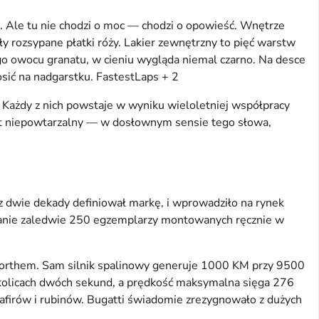
. Ale tu nie chodzi o moc — chodzi o opowieść. Wnętrze
 rozsypane płatki róży. Lakier zewnętrzny to pięć warstw
go owocu granatu, w cieniu wygląda niemal czarno. Na desce
sić na nadgarstku.
FastestLaps + 2
. Każdy z nich powstaje w wyniku wieloletniej współpracy
st niepowtarzalny — w dosłownym sensie tego słowa,
 dwie dekady definiował markę, i wprowadziło na rynek
stanie zaledwie 250 egzemplarzy montowanych ręcznie w
sworthem. Sam silnik spalinowy generuje 1000 KM przy 9500
 okolicach dwóch sekund, a prędkość maksymalna sięga 276
afirów i rubinów. Bugatti świadomie zrezygnowało z dużych