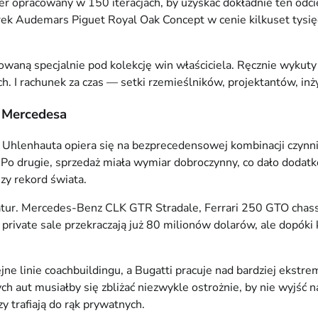
 opracowany w 150 iteracjach, by uzyskać dokładnie ten odcie
ek Audemars Piguet Royal Oak Concept w cenie kilkuset tysi
aną specjalnie pod kolekcję win właściciela. Ręcznie wykuty
h. I rachunek za czas — setki rzemieślników, projektantów, in
d Mercedesa
kord Uhlenhauta opiera się na bezprecedensowej kombinacji czy
. Po drugie, sprzedaż miała wymiar dobroczynny, co dało dodatk
zy rekord świata.
atur. Mercedes-Benz CLK GTR Stradale, Ferrari 250 GTO chas
 private sale przekraczają już 80 milionów dolarów, ale dopóki 
 linie coachbuildingu, a Bugatti pracuje nad bardziej ekstre
 aut musiałby się zbliżać niezwykle ostrożnie, by nie wyjść n
zy trafiają do rąk prywatnych.