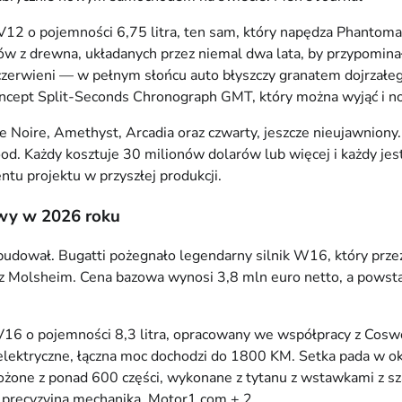
V12 o pojemności 6,75 litra, ten sam, który napędza Phantoma
 z drewna, układanych przez niemal dwa lata, by przypominały
 czerwieni — w pełnym słońcu auto błyszczy granatem dojrzałe
ncept Split-Seconds Chronograph GMT, który można wyjąć i no
e Noire, Amethyst, Arcadia oraz czwarty, jeszcze nieujawniony
d. Każdy kosztuje 30 milionów dolarów lub więcej i każdy je
tu projektu w przyszłej produkcji.
owy w 2026 roku
dował. Bugatti pożegnało legendarny silnik W16, który przez
my z Molsheim. Cena bazowa wynosi 3,8 mln euro netto, a pow
k V16 o pojemności 8,3 litra, opracowany we współpracy z Co
ki elektryczne, łączna moc dochodzi do 1800 KM. Setka pada w
ożone z ponad 600 części, wykonane z tytanu z wstawkami z sz
ż precyzyjna mechanika.
Motor1.com + 2