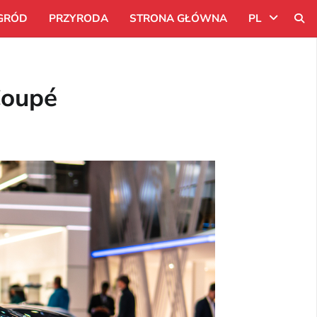
GRÓD
PRZYRODA
STRONA GŁÓWNA
PL
Uk
Coupé
Ru
Pl