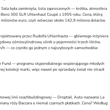
 Sala była zamknięta, lista zaproszonych — krótka, atmosfera
sa-Benz 300 SLR Uhlenhaut Coupé z 1955 roku. Cena, którą
 milionów euro, czyli wówczas około 142,9 miliona dolarów.
rojektowany przez Rudolfa Uhlenhauta — głównego inżyniera
dowy ośmiocylindrowy silnik o pojemności trzech litrów,
m/h — co czyniło go jednym z najszybszych samochodów
Benz Fund — programu stypendialnego wspierającego młodych
 kolekcji marki, więc nawet po sprzedaży świat nie stracił
 nowej linii coachbuildingowej — Droptail. Auto nazwane La
dmiany róży Baccara o niemal czarnych płatkach. Cena? Według