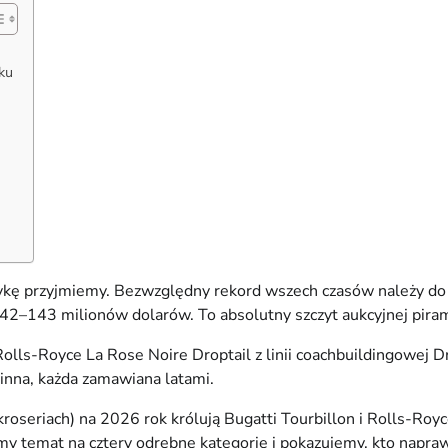
ku
ptykę przyjmiemy. Bezwzględny rekord wszech czasów należy 
–143 milionów dolarów. To absolutny szczyt aukcyjnej piramidy
lls-Royce La Rose Noire Droptail z linii coachbuildingowej Dr
 inna, każda zamawiana latami.
riach) na 2026 rok królują Bugatti Tourbillon i Rolls-Royce 
y temat na cztery odrębne kategorie i pokazujemy, kto napraw