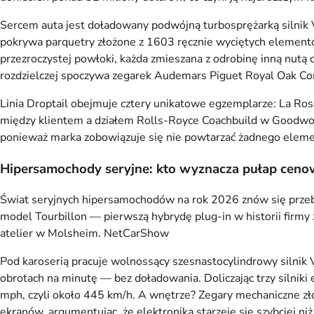
Sercem auta jest doładowany podwójną turbosprężarką silnik 
pokrywa parquetry złożone z 1603 ręcznie wyciętych elementów
przezroczystej powłoki, każda zmieszana z odrobinę inną nutą
rozdzielczej spoczywa zegarek Audemars Piguet Royal Oak Co
Linia Droptail obejmuje cztery unikatowe egzemplarze: La Ros
między klientem a działem Rolls-Royce Coachbuild w Goodwoo
ponieważ marka zobowiązuje się nie powtarzać żadnego elemen
Hipersamochody seryjne: kto wyznacza pułap cen
Świat seryjnych hipersamochodów na rok 2026 znów się przebu
model Tourbillon — pierwszą hybrydę plug-in w historii fir
atelier w Molsheim.
NetCarShow
Pod karoserią pracuje wolnossący szesnastocylindrowy silni
obrotach na minutę — bez doładowania. Doliczając trzy silni
mph, czyli około 445 km/h. A wnętrze? Zegary mechaniczne zł
ekranów, argumentując, że elektronika starzeje się szybciej ni