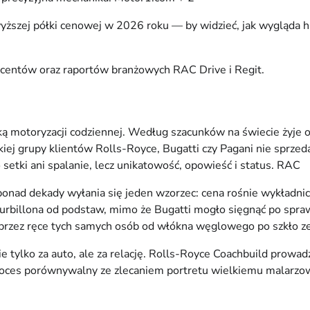
wyższej półki cenowej w 2026 roku — by widzieć, jak wygląda 
centów oraz raportów branżowych RAC Drive i Regit.
ką motoryzacji codziennej. Według szacunków na świecie żyje
skiej grupy klientów Rolls-Royce, Bugatti czy Pagani nie sprzed
 setki ani spalanie, lecz unikatowość, opowieść i status.
RAC
d dekady wyłania się jeden wzorzec: cena rośnie wykładniczo 
 Tourbillona od podstaw, mimo że Bugatti mogło sięgnąć po spr
zi przez ręce tych samych osób od włókna węglowego po szkło z
e tylko za auto, ale za relację. Rolls-Royce Coachbuild prowa
o proces porównywalny ze zlecaniem portretu wielkiemu malarzo