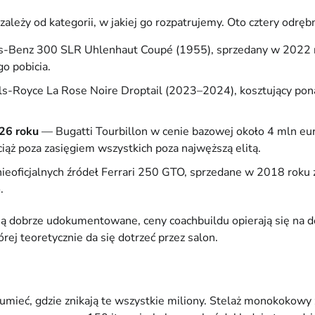
leży od kategorii, w jakiej go rozpatrujemy. Oto cztery odrębn
Benz 300 SLR Uhlenhaut Coupé (1955), sprzedany w 2022 ro
o pobicia.
s-Royce La Rose Noire Droptail (2023–2024), kosztujący pon
26 roku
— Bugatti Tourbillon w cenie bazowej około 4 mln eur
ciąż poza zasięgiem wszystkich poza najwęższą elitą.
eoficjalnych źródeł Ferrari 250 GTO, sprzedane w 2018 roku 
.
są dobrze udokumentowane, ceny coachbuildu opierają się na d
rej teoretycznie da się dotrzeć przez salon.
zumieć, gdzie znikają te wszystkie miliony. Stelaż monokokow