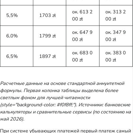
ок. 613 2
ок. 313 2
5,5%
1703 zł
00 zł
00 zł
ок. 647 9
ок. 347 9
6,0%
1799 zł
00 zł
00 zł
ок. 683 0
ок. 383 0
6,5%
1897 zł
00 zł
00 zł
Расчетные данные на основе стандартной аннуитетной
формулы. Первая колонка таблицы выделена более
светлым фоном для лучшей читаемости
(style="background-color: #f0f8ff;"). Источники: банковские
калькуляторы и сравнительные сервисы (по состоянию на
май 2026).
При системе убывающих платежей первый платеж самый