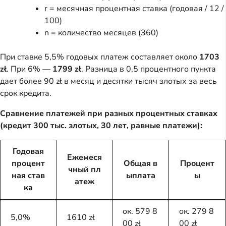
r = месячная процентная ставка (годовая / 12 /
100)
n = количество месяцев (360)
При ставке 5,5% годовых платеж составляет около
1703
zł
. При 6% —
1799 zł
. Разница в 0,5 процентного пункта
дает более 90 zł в месяц и десятки тысяч злотых за весь
срок кредита.
Сравнение платежей при разных процентных ставках
(кредит 300 тыс. злотых, 30 лет, равные платежи):
Годовая
Ежемеся
процент
Общая в
Процент
чный пл
ная став
ыплата
ы
атеж
ка
ок. 579 8
ок. 279 8
5,0%
1610 zł
00 zł
00 zł