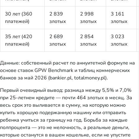
30 лет (360
2 839
2 998
3 161
платежей)
злотых
злотых
злотых
35 лет (420
2 689
2 854
3 023
платежей)
злотых
злотых
злотых
Данные: собственный расчет по аннуитетной формуле на
основе ставок GPW Benchmark и таблиц коммерческих
банков за май 2026 (bankier.pl, totalmoney.pl).
Первый очевидный вывод: разница между 5,5% и 7,0%
при 25-летнем кредите — почти 464 злотых в месяц. За
весь срок это выливается в сумму, на которую можно
купить хорошую подержанную машину или отправить
ребенка учиться за границу на год. Борьба за каждые
полпроцента — это не мелочность, а реальные деньги,
которые останутся в вашем кошельке, если не упустите