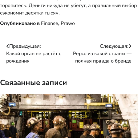
торопитесь. Деньги никуда не убегут, а правильный выбор
сэкономит десятки тысяч.
Опубликовано в
Finanse
,
Prawo
Навигация
Предыдущая:
Следующая:
Какой орган не растёт с
Pepco из какой страны —
по
рождения
полная правда о бренде
записям
Связанные записи