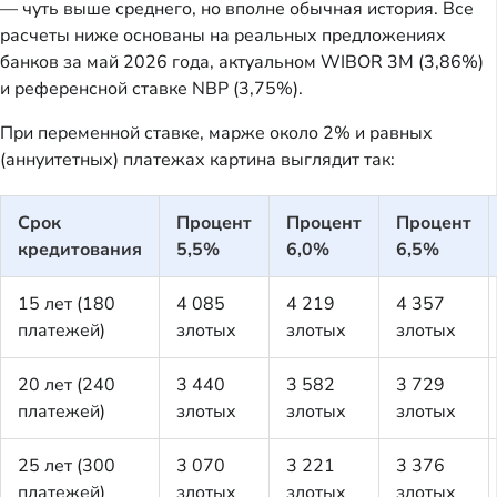
— чуть выше среднего, но вполне обычная история. Все
расчеты ниже основаны на реальных предложениях
банков за май 2026 года, актуальном WIBOR 3M (3,86%)
и референсной ставке NBP (3,75%).
При переменной ставке, марже около 2% и равных
(аннуитетных) платежах картина выглядит так:
Срок
Процент
Процент
Процент
кредитования
5,5%
6,0%
6,5%
15 лет (180
4 085
4 219
4 357
платежей)
злотых
злотых
злотых
20 лет (240
3 440
3 582
3 729
платежей)
злотых
злотых
злотых
25 лет (300
3 070
3 221
3 376
платежей)
злотых
злотых
злотых