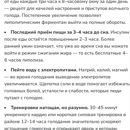
от еды каждые три часа к 8-часовому окну за один день
— рецепт для качелей настроения и приступов волчьего
голода. Постепенное увеличение позволяет
липолитическим ферментам выйти на полные обороты.
Последний приём пищи за 3–4 часа до сна.
Инсулин
после еды остаётся повышенным 2–3 часа. Более
ранний ужин означает, что уже во время сна вы можете
войти в режим сжигания жира — то есть бесплатные 4–
6 часов липолиза.
Пейте воду с электролитами.
Натрий, калий, магний
— во время голодания выведение электролитов
увеличивается. Щепотка соли в воде помогает избежать
головных болей, усталости и слабости, которые люди
путают с голодом.
Тренировки натощак, но разумно.
30–45 минут
умеренного кардио или короткая силовая тренировка в
районе 12–14 часа голодания значительно ускоряют
истощение гликогена и открывают дверь к кетонам.