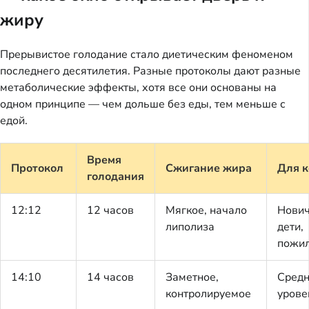
жиру
Прерывистое голодание стало диетическим феноменом
последнего десятилетия. Разные протоколы дают разные
метаболические эффекты, хотя все они основаны на
одном принципе — чем дольше без еды, тем меньше с
едой.
Время
Протокол
Сжигание жира
Для к
голодания
12:12
12 часов
Мягкое, начало
Нович
липолиза
дети,
пожи
14:10
14 часов
Заметное,
Сред
контролируемое
урове