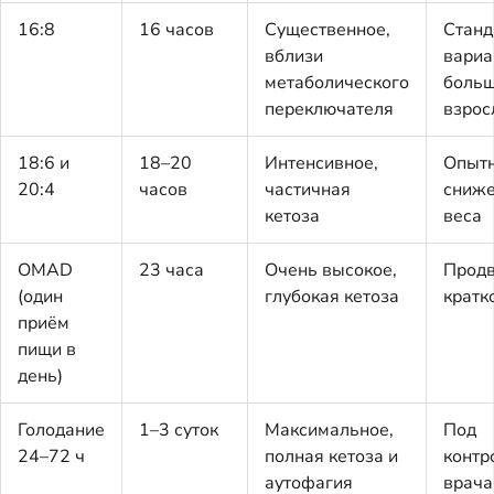
16:8
16 часов
Существенное,
Станд
вблизи
вариа
метаболического
больш
переключателя
взрос
18:6 и
18–20
Интенсивное,
Опыт
20:4
часов
частичная
сниж
кетоза
веса
OMAD
23 часа
Очень высокое,
Продв
(один
глубокая кетоза
кратк
приём
пищи в
день)
Голодание
1–3 суток
Максимальное,
Под
24–72 ч
полная кетоза и
контр
аутофагия
врача