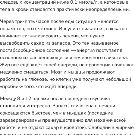
следовых концентраций ниже 0,1 ммоль/л, а кетоновые
тела в крови становятся практически неопределяемыми.
Через три-пять часов после еды ситуация меняется
незаметно, но отчётливо. Инсулин снижается, глюкагон
начинает сигнализировать печени, что нужно
высвободить сахар из запасов. Это так называемое
постабсорбционное состояние — энергия поступает в
основном из расщепляющегося печёночного гликогена.
Жир всё ещё ждёт своей очереди, но пропорции начинают
медленно смещаться. Мозг и мышцы продолжают
работать на глюкозе, но клетки уже получают небольшой
«пробник» того, что ждёт впереди.
Между 8 и 12 часами после последнего кусочка
становится интересно. Запасы гликогена в печени
сокращаются быстрее, чем в мышцах (последние
зарезервированы преимущественно для механической
работы и не отдают сахар в кровоток). Свободные жирные
кислоты начинают выходить из адипоцитов всё смелее, а