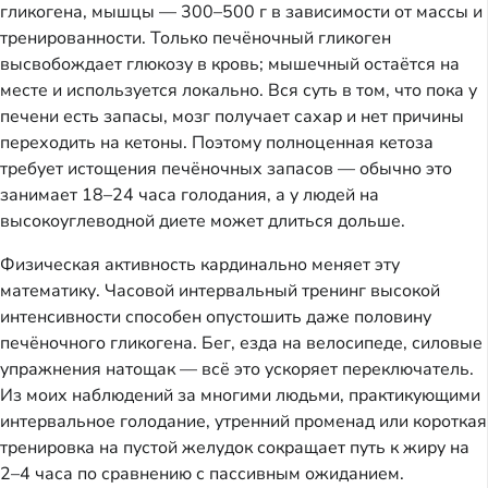
гликогена, мышцы — 300–500 г в зависимости от массы и
тренированности. Только печёночный гликоген
высвобождает глюкозу в кровь; мышечный остаётся на
месте и используется локально. Вся суть в том, что пока у
печени есть запасы, мозг получает сахар и нет причины
переходить на кетоны. Поэтому полноценная кетоза
требует истощения печёночных запасов — обычно это
занимает 18–24 часа голодания, а у людей на
высокоуглеводной диете может длиться дольше.
Физическая активность кардинально меняет эту
математику. Часовой интервальный тренинг высокой
интенсивности способен опустошить даже половину
печёночного гликогена. Бег, езда на велосипеде, силовые
упражнения натощак — всё это ускоряет переключатель.
Из моих наблюдений за многими людьми, практикующими
интервальное голодание, утренний променад или короткая
тренировка на пустой желудок сокращает путь к жиру на
2–4 часа по сравнению с пассивным ожиданием.