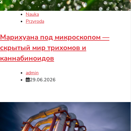
Nauka
Przyroda
Марихуана под микроскопом —
скрытый мир трихомов и
каннабиноидов
admin
29.06.2026