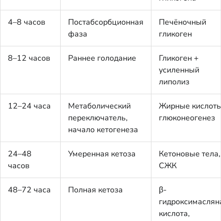
4–8 часов
Постабсорбционная
Печёночный
фаза
гликоген
8–12 часов
Раннее голодание
Гликоген +
усиленный
липолиз
12–24 часа
Метаболический
Жирные кислоты
переключатель,
глюконеогенез
начало кетогенеза
24–48
Умеренная кетоза
Кетоновые тела,
часов
СЖК
48–72 часа
Полная кетоза
β-
гидроксимаслян
кислота,