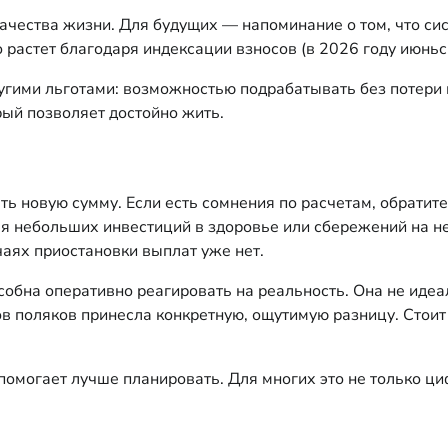
чества жизни. Для будущих — напоминание о том, что сис
растет благодаря индексации взносов (в 2026 году июньск
гими льготами: возможностью подрабатывать без потери 
рый позволяет достойно жить.
 новую сумму. Если есть сомнения по расчетам, обратите
ля небольших инвестиций в здоровье или сбережений на 
аях приостановки выплат уже нет.
особна оперативно реагировать на реальность. Она не ид
в поляков принесла конкретную, ощутимую разницу. Стои
омогает лучше планировать. Для многих это не только циф