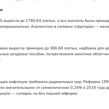
им
S выросла до 1780,64 злотых, а все выплаты были проин
ропорционально. Аналогично в силовых структурах — меха
авка выросла примерно до 366,68 злотых, надбавка для к
ные уходовые пособия, почувствовали заметное облегчени
.
ющая инфляция требовала радикальных мер. Реформа 1998
ыли значительными: от символических 0,24% в 2016 году
шкале — солидно, но без лишней эйфории.