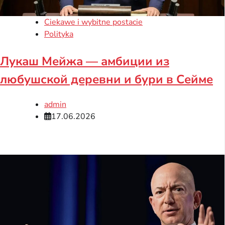
Ciekawe i wybitne postacie
Polityka
Лукаш Мейжа — амбиции из
любушской деревни и бури в Сейме
admin
17.06.2026