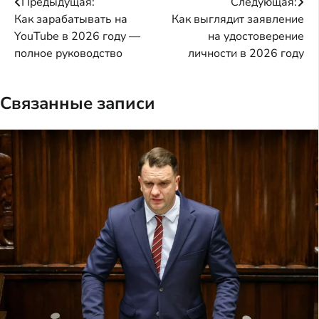
Навигация
Предыдущая:
Следующая:
Как зарабатывать на
Как выглядит заявление
по
YouTube в 2026 году —
на удостоверение
записям
полное руководство
личности в 2026 году
Связанные записи