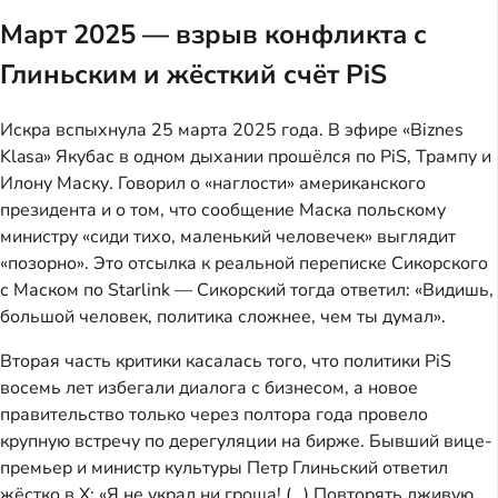
Март 2025 — взрыв конфликта с
Глиньским и жёсткий счёт PiS
Искра вспыхнула 25 марта 2025 года. В эфире «Biznes
Klasa» Якубас в одном дыхании прошёлся по PiS, Трампу и
Илону Маску. Говорил о «наглости» американского
президента и о том, что сообщение Маска польскому
министру «сиди тихо, маленький человечек» выглядит
«позорно». Это отсылка к реальной переписке Сикорского
с Маском по Starlink — Сикорский тогда ответил: «Видишь,
большой человек, политика сложнее, чем ты думал».
Вторая часть критики касалась того, что политики PiS
восемь лет избегали диалога с бизнесом, а новое
правительство только через полтора года провело
крупную встречу по дерегуляции на бирже. Бывший вице-
премьер и министр культуры Петр Глиньский ответил
жёстко в X: «Я не украл ни гроша! (…) Повторять лживую