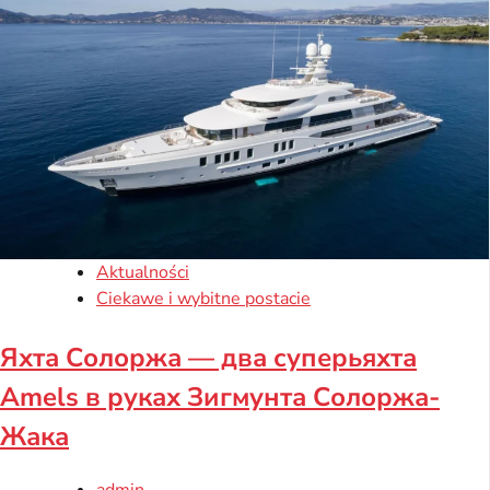
Aktualności
Ciekawe i wybitne postacie
Яхта Солоржа — два суперьяхта
Amels в руках Зигмунта Солоржа-
Жака