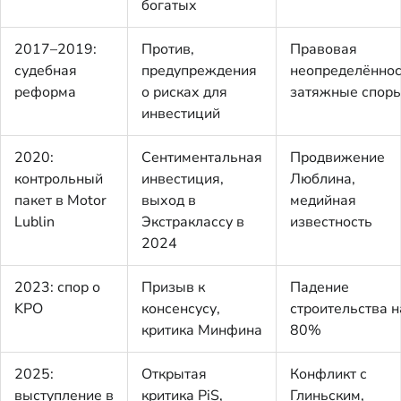
богатых
2017–2019:
Против,
Правовая
судебная
предупреждения
неопределённос
реформа
о рисках для
затяжные спор
инвестиций
2020:
Сентиментальная
Продвижение
контрольный
инвестиция,
Люблина,
пакет в Motor
выход в
медийная
Lublin
Экстраклассу в
известность
2024
2023: спор о
Призыв к
Падение
KPO
консенсусу,
строительства н
критика Минфина
80%
2025:
Открытая
Конфликт с
выступление в
критика PiS,
Глиньским,