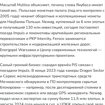
Масштаб Multico объясняет, почему слова Якубаса имеют
такой вес. Польская монетная палата (под его контролем с
2005 года) чеканит оборотные и коллекционные монеты
для Нацбанка Польши. Newag, купленный за 6 млн злотых
и получивший 130 млн инвестиций, сегодня поставляет
поезда Impuls и локомотивы крупнейшим региональным
перевозчикам и PKP Intercity. Feroco занимается
строительством и модернизацией железных дорог,
Energopol Warszawa и Центр современных технологий —
крупными инфраструктурными проектами.
Самый громкий бизнес-скандал времён PiS связан с
поездами Impuls. В конце 2023 года хакеры Dragon Sector
и Сервис железнодорожных транспортных средств
Мечковского обнаружили в ПО контроллеров скрытые
блокировки — например, после десятидневной стоянки в
независимом сервисе или ввода GPS-конкурента. Newag
подал иски к экспертам на сумму более 11,5 млн злотых, в
августе 2024 года начался суд, а UOKiK открыл своё дело.