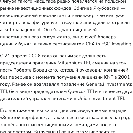
Фигура такого масштаба редко появляется на польском
рынке инвестиционных фондов. Збигнев Якубовский —
инвестиционный консультант и менеджер, чьё имя уже
четверть века фигурирует в крупнейших сделках отрасли
asset management. Он обладает лицензией
инвестиционного консультанта, лицензией брокера
ценных бумаг, а также сертификатом CFA in ESG Investing.
С 21 апреля 2026 года он занимает должность
председателя правления Millennium TFI, сменив на этом
посту Роберта Борецкого, который руководил компанией
без перерыва с момента получения лицензии KNF в 2001
году. Ранее он возглавлял правление Generali Investments
TFI, был вице-председателем Quercus TFI и в течение двух
десятилетий управлял активами в Union Investment TFI.
Его достижения включают две индивидуальные награды
«Золотой портфель», а также десятки отраслевых наград,
завоёванных инвестиционными командами под его
руководством. Выпускник Гданьского университета,