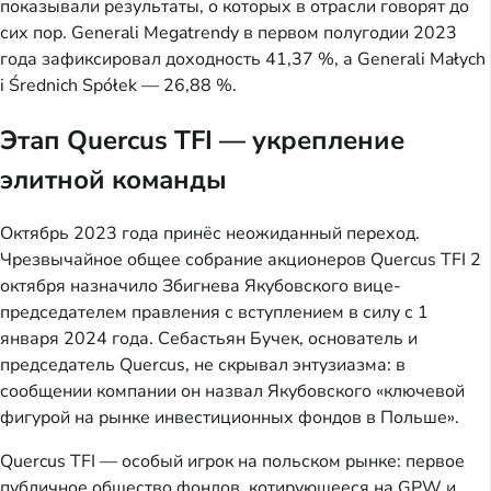
показывали результаты, о которых в отрасли говорят до
сих пор. Generali Megatrendy в первом полугодии 2023
года зафиксировал доходность 41,37 %, а Generali Małych
i Średnich Spółek — 26,88 %.
Этап Quercus TFI — укрепление
элитной команды
Октябрь 2023 года принёс неожиданный переход.
Чрезвычайное общее собрание акционеров Quercus TFI 2
октября назначило Збигнева Якубовского вице-
председателем правления с вступлением в силу с 1
января 2024 года. Себастьян Бучек, основатель и
председатель Quercus, не скрывал энтузиазма: в
сообщении компании он назвал Якубовского «ключевой
фигурой на рынке инвестиционных фондов в Польше».
Quercus TFI — особый игрок на польском рынке: первое
публичное общество фондов, котирующееся на GPW и