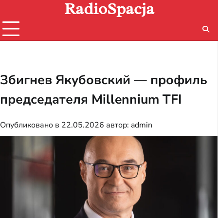
RadioSpacja
Перейти
к
содержимому
Збигнев Якубовский — профиль
председателя Millennium TFI
Опубликовано в
22.05.2026
автор:
admin