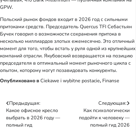
учитывая, что Bank Millennium — публичная компания на
GPW.
Польский рынок фондов входит в 2026 год с сильными
притоками средств. Председатель Quercus TFI Себастьян
Бучек говорил о возможности сохранения притока в
несколько миллиардов злотых ежемесячно. Это отличный
момент для того, чтобы встать у руля одной из крупнейших
компаний отрасли. Якубовский возвращается на позицию
председателя в оптимальный момент рыночного цикла с
опытом, которому могут позавидовать конкуренты.
Опубликовано в
Ciekawe i wybitne postacie
,
Finanse
Навигация
Предыдущая:
Следующая:
Какое офисное кресло
Как психологически
по
выбрать в 2026 году —
подойти к человеку —
записям
полный гид
полный гид 2026