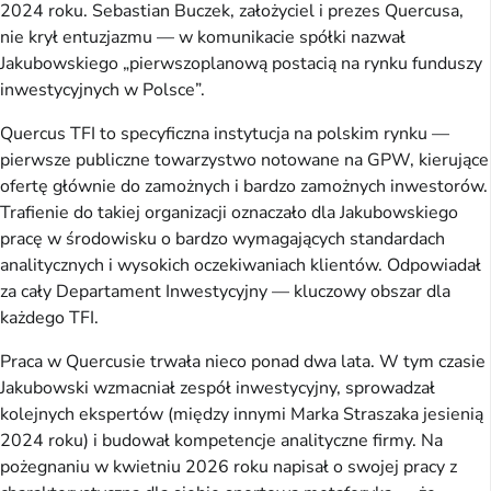
2024 roku. Sebastian Buczek, założyciel i prezes Quercusa,
nie krył entuzjazmu — w komunikacie spółki nazwał
Jakubowskiego „pierwszoplanową postacią na rynku funduszy
inwestycyjnych w Polsce”.
Quercus TFI to specyficzna instytucja na polskim rynku —
pierwsze publiczne towarzystwo notowane na GPW, kierujące
ofertę głównie do zamożnych i bardzo zamożnych inwestorów.
Trafienie do takiej organizacji oznaczało dla Jakubowskiego
pracę w środowisku o bardzo wymagających standardach
analitycznych i wysokich oczekiwaniach klientów. Odpowiadał
za cały Departament Inwestycyjny — kluczowy obszar dla
każdego TFI.
Praca w Quercusie trwała nieco ponad dwa lata. W tym czasie
Jakubowski wzmacniał zespół inwestycyjny, sprowadzał
kolejnych ekspertów (między innymi Marka Straszaka jesienią
2024 roku) i budował kompetencje analityczne firmy. Na
pożegnaniu w kwietniu 2026 roku napisał o swojej pracy z