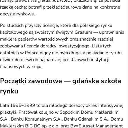
rosnąć prawdziwa giełda. Już wtedy okazało się, że posiada
rzadką cechę: potrafi przekładać surowe dane na konkretne
decyzje rynkowe.
Po studiach przyszły licencje, które dla polskiego rynku
kapitałowego są swoistym świętym Graalem — uprawnienia
maklera papierów wartościowych oraz znacznie rzadziej
zdobywana licencja doradcy inwestycyjnego. Lista tych
ostatnich w Polsce nigdy nie była długa, a posiadanie tytułu
otwierało drzwi do najbardziej prestiżowych instytucji
finansowych w kraju.
Początki zawodowe — gdańska szkoła
rynku
Lata 1995–1999 to dla młodego doradcy okres intensywnej
praktyki. Pracował kolejno w Sopockim Domu Maklerskim
S.A., Banku Komunalnym S.A., Banku Gdańskim S.A., Domu
Maklerskim BIG BG sp. z o.o. oraz BWE Asset Management