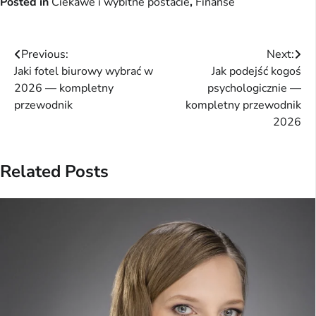
Posted in
Ciekawe i wybitne postacie
,
Finanse
Nawigacja
Previous:
Next:
Jaki fotel biurowy wybrać w
Jak podejść kogoś
wpisu
2026 — kompletny
psychologicznie —
przewodnik
kompletny przewodnik
2026
Related Posts