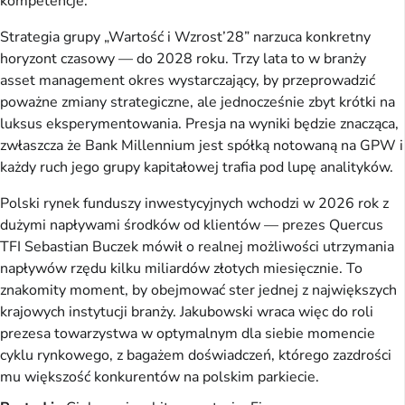
kompetencje.
Strategia grupy „Wartość i Wzrost’28” narzuca konkretny
horyzont czasowy — do 2028 roku. Trzy lata to w branży
asset management okres wystarczający, by przeprowadzić
poważne zmiany strategiczne, ale jednocześnie zbyt krótki na
luksus eksperymentowania. Presja na wyniki będzie znacząca,
zwłaszcza że Bank Millennium jest spółką notowaną na GPW i
każdy ruch jego grupy kapitałowej trafia pod lupę analityków.
Polski rynek funduszy inwestycyjnych wchodzi w 2026 rok z
dużymi napływami środków od klientów — prezes Quercus
TFI Sebastian Buczek mówił o realnej możliwości utrzymania
napływów rzędu kilku miliardów złotych miesięcznie. To
znakomity moment, by obejmować ster jednej z największych
krajowych instytucji branży. Jakubowski wraca więc do roli
prezesa towarzystwa w optymalnym dla siebie momencie
cyklu rynkowego, z bagażem doświadczeń, którego zazdrości
mu większość konkurentów na polskim parkiecie.