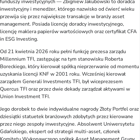
funduszy inwestycyjnych — Zbigniew Jakubowski to doradca
inwestycyjny i menedżer, którego nazwisko od ćwierć wieku
przewija się przez największe transakcje w branży asset
management. Posiada licencję doradcy inwestycyjnego,
licencję maklera papierów wartościowych oraz certyfikat CFA
in ESG Investing.
Od 21 kwietnia 2026 roku pełni funkcję prezesa zarządu
Millennium TFI, zastępując na tym stanowisku Roberta
Boreckiego, który kierował spółką nieprzerwanie od momentu
uzyskania licencji KNF w 2001 roku. Wcześniej kierował
zarządem Generali Investments TFI, był wiceprezesem
Quercus TFI oraz przez dwie dekady zarządzał aktywami w
Union Investment TFI.
Jego dorobek to dwie indywidualne nagrody Złoty Portfel oraz
dziesiątki statuetek branżowych zdobytych przez kierowane
przez niego zespoły inwestycyjne. Absolwent Uniwersytetu
Gdańskiego, ekspert od strategii multi-asset, członek
Komitetu Wykonawczego spółek Asset Management Grupy