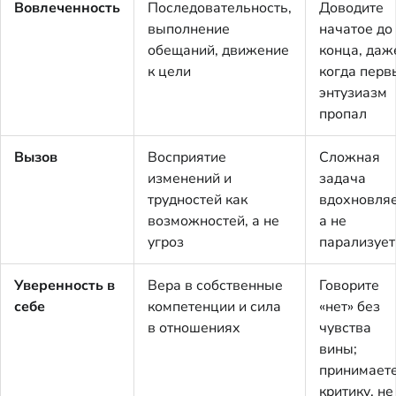
Вовлеченность
Последовательность,
Доводите
выполнение
начатое до
обещаний, движение
конца, даж
к цели
когда перв
энтузиазм
пропал
Вызов
Восприятие
Сложная
изменений и
задача
трудностей как
вдохновляе
возможностей, а не
а не
угроз
парализует
Уверенность в
Вера в собственные
Говорите
себе
компетенции и сила
«нет» без
в отношениях
чувства
вины;
принимает
критику, не