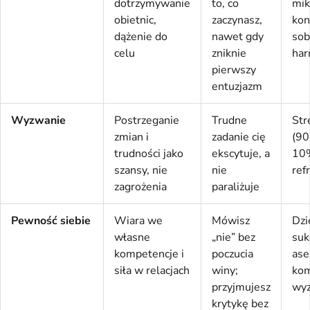
dotrzymywanie
to, co
mik
obietnic,
zaczynasz,
kon
dążenie do
nawet gdy
sob
celu
zniknie
ha
pierwszy
entuzjazm
Wyzwanie
Postrzeganie
Trudne
Str
zmian i
zadanie cię
(90
trudności jako
ekscytuje, a
10%
szansy, nie
nie
ref
zagrożenia
paraliżuje
Pewność siebie
Wiara we
Mówisz
Dzi
własne
„nie” bez
suk
kompetencje i
poczucia
ase
siła w relacjach
winy;
kom
przyjmujesz
wy
krytykę bez