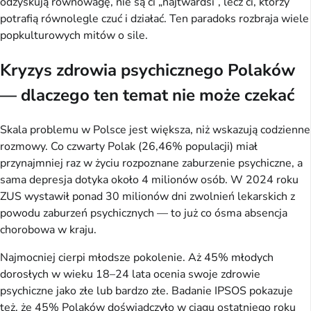
odzyskują równowagę, nie są ci „najtwardsi”, lecz ci, którzy
potrafią równolegle czuć i działać. Ten paradoks rozbraja wiele
popkulturowych mitów o sile.
Kryzys zdrowia psychicznego Polaków
— dlaczego ten temat nie może czekać
Skala problemu w Polsce jest większa, niż wskazują codzienne
rozmowy. Co czwarty Polak (26,46% populacji) miał
przynajmniej raz w życiu rozpoznane zaburzenie psychiczne, a
sama depresja dotyka około 4 milionów osób. W 2024 roku
ZUS wystawił ponad 30 milionów dni zwolnień lekarskich z
powodu zaburzeń psychicznych — to już co ósma absencja
chorobowa w kraju.
Najmocniej cierpi młodsze pokolenie. Aż 45% młodych
dorosłych w wieku 18–24 lata ocenia swoje zdrowie
psychiczne jako złe lub bardzo złe. Badanie IPSOS pokazuje
też, że 45% Polaków doświadczyło w ciągu ostatniego roku