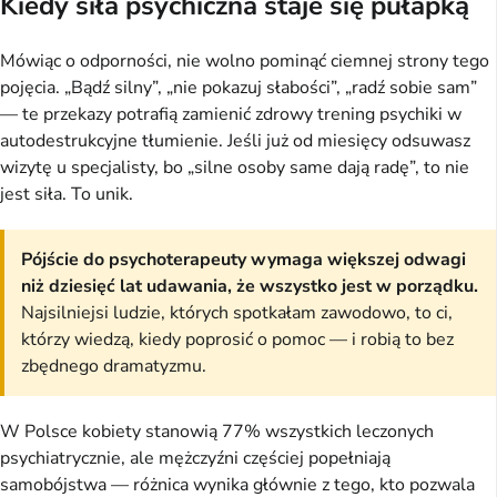
Kiedy siła psychiczna staje się pułapką
Mówiąc o odporności, nie wolno pominąć ciemnej strony tego
pojęcia. „Bądź silny”, „nie pokazuj słabości”, „radź sobie sam”
— te przekazy potrafią zamienić zdrowy trening psychiki w
autodestrukcyjne tłumienie. Jeśli już od miesięcy odsuwasz
wizytę u specjalisty, bo „silne osoby same dają radę”, to nie
jest siła. To unik.
Pójście do psychoterapeuty wymaga większej odwagi
niż dziesięć lat udawania, że wszystko jest w porządku.
Najsilniejsi ludzie, których spotkałam zawodowo, to ci,
którzy wiedzą, kiedy poprosić o pomoc — i robią to bez
zbędnego dramatyzmu.
W Polsce kobiety stanowią 77% wszystkich leczonych
psychiatrycznie, ale mężczyźni częściej popełniają
samobójstwa — różnica wynika głównie z tego, kto pozwala