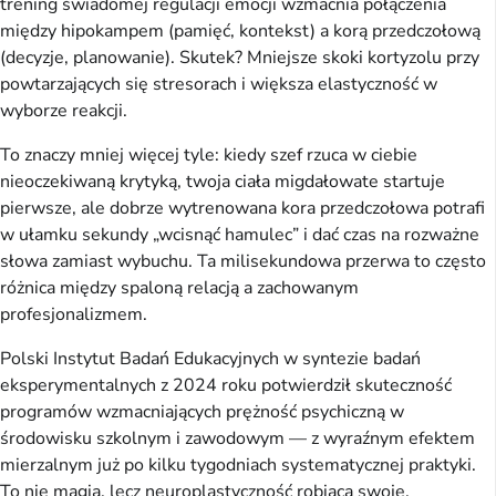
trening świadomej regulacji emocji wzmacnia połączenia
między hipokampem (pamięć, kontekst) a korą przedczołową
(decyzje, planowanie). Skutek? Mniejsze skoki kortyzolu przy
powtarzających się stresorach i większa elastyczność w
wyborze reakcji.
To znaczy mniej więcej tyle: kiedy szef rzuca w ciebie
nieoczekiwaną krytyką, twoja ciała migdałowate startuje
pierwsze, ale dobrze wytrenowana kora przedczołowa potrafi
w ułamku sekundy „wcisnąć hamulec” i dać czas na rozważne
słowa zamiast wybuchu. Ta milisekundowa przerwa to często
różnica między spaloną relacją a zachowanym
profesjonalizmem.
Polski Instytut Badań Edukacyjnych w syntezie badań
eksperymentalnych z 2024 roku potwierdził skuteczność
programów wzmacniających prężność psychiczną w
środowisku szkolnym i zawodowym — z wyraźnym efektem
mierzalnym już po kilku tygodniach systematycznej praktyki.
To nie magia, lecz neuroplastyczność robiąca swoje.