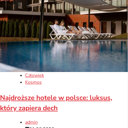
Człowiek
Kosmos
Najdroższe hotele w polsce: luksus,
który zapiera dech
admin