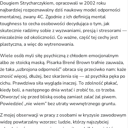
Dougiem Strycharczykiem, opracowali w 2002 roku
najbardziej rozpoznawalny dziś naukowy model odporności
mentalnej, zwany 4C. Zgodnie z ich definicją mental
toughness to cecha osobowości decydująca o tym, jak
skutecznie radzimy sobie z wyzwaniami, presją i stresorami —
niezależnie od okoliczności. Co ważne, część tej cechy jest
plastyczna, a więc do wytrenowania.
Wiele osób myli siłę psychiczną z chłodem emocjonalnym
albo ze stoicką maską. Pisarka Brené Brown trafnie zauważa,
że taka „uzbrojona odporność” obraca się przeciwko nam: każe
znosić więcej, dłużej, bez skarżenia się — aż psychika pęka po
cichu. Prawdziwa siła wygląda inaczej. To zdolność płakać,
kiedy boli, a następnego dnia wstać i zrobić to, co trzeba.
Otworzyć się przed bliską osobą zamiast zalać żal piwem.
Powiedzieć „nie wiem” bez utraty wewnętrznego gruntu.
Z mojej obserwacji w pracy z osobami w kryzysie zawodowym
widzę powtarzalny wzorzec: ludzie, którzy najszybciej