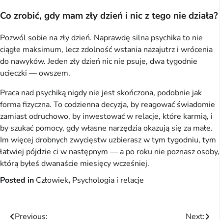
Co zrobić, gdy mam zły dzień i nic z tego nie działa?
Pozwól sobie na zły dzień. Naprawdę silna psychika to nie
ciągłe maksimum, lecz zdolność wstania nazajutrz i wrócenia
do nawyków. Jeden zły dzień nic nie psuje, dwa tygodnie
ucieczki — owszem.
Praca nad psychiką nigdy nie jest skończona, podobnie jak
forma fizyczna. To codzienna decyzja, by reagować świadomie
zamiast odruchowo, by inwestować w relacje, które karmią, i
by szukać pomocy, gdy własne narzędzia okazują się za małe.
Im więcej drobnych zwycięstw uzbierasz w tym tygodniu, tym
łatwiej pójdzie ci w następnym — a po roku nie poznasz osoby,
którą byłeś dwanaście miesięcy wcześniej.
Posted in
Człowiek
,
Psychologia i relacje
Nawigacja
Previous:
Next: