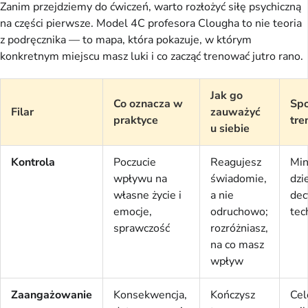
Zanim przejdziemy do ćwiczeń, warto rozłożyć siłę psychiczną
na części pierwsze. Model 4C profesora Clougha to nie teoria
z podręcznika — to mapa, która pokazuje, w którym
konkretnym miejscu masz luki i co zacząć trenować jutro rano.
Jak go
Co oznacza w
Sp
Filar
zauważyć
praktyce
tre
u siebie
Kontrola
Poczucie
Reagujesz
Min
wpływu na
świadomie,
dzi
własne życie i
a nie
decy
emocje,
odruchowo;
tec
sprawczość
rozróżniasz,
na co masz
wpływ
Zaangażowanie
Konsekwencja,
Kończysz
Ce