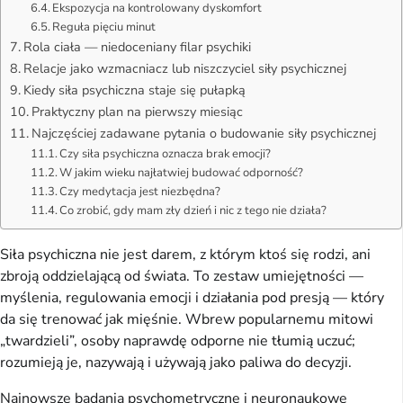
Ekspozycja na kontrolowany dyskomfort
Reguła pięciu minut
Rola ciała — niedoceniany filar psychiki
Relacje jako wzmacniacz lub niszczyciel siły psychicznej
Kiedy siła psychiczna staje się pułapką
Praktyczny plan na pierwszy miesiąc
Najczęściej zadawane pytania o budowanie siły psychicznej
Czy siła psychiczna oznacza brak emocji?
W jakim wieku najłatwiej budować odporność?
Czy medytacja jest niezbędna?
Co zrobić, gdy mam zły dzień i nic z tego nie działa?
Siła psychiczna nie jest darem, z którym ktoś się rodzi, ani
zbroją oddzielającą od świata. To zestaw umiejętności —
myślenia, regulowania emocji i działania pod presją — który
da się trenować jak mięśnie. Wbrew popularnemu mitowi
„twardzieli”, osoby naprawdę odporne nie tłumią uczuć;
rozumieją je, nazywają i używają jako paliwa do decyzji.
Najnowsze badania psychometryczne i neuronaukowe