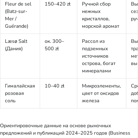
Fleur de sel
150–420 zł
Ручной сбор
Вы
(Batz-sur-
нежных
се
Mer /
кристаллов,
ру
Guérande)
морской аромат
Læsø Salt
ок. 300–
Рассол из
Вы
(Дания)
500 zł
подземных
тр
источников
ме
острова, богат
вы
минералами
Гималайская
10–40 zł
Микроэлементы,
Ср
розовая
цвет от оксидов
до
соль
железа
по
Ориентировочные данные на основе рыночных
предложений и публикаций 2024–2025 годов (Business