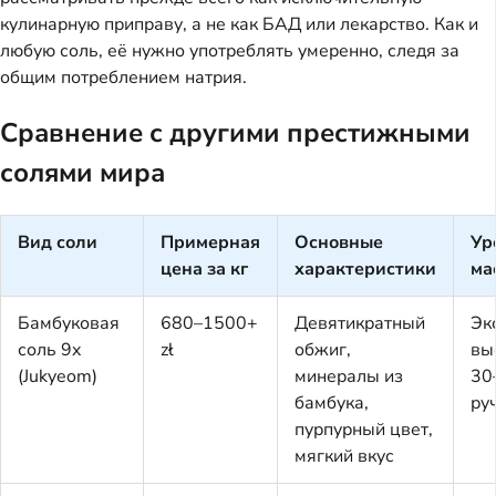
кулинарную приправу, а не как БАД или лекарство. Как и
любую соль, её нужно употреблять умеренно, следя за
общим потреблением натрия.
Сравнение с другими престижными
солями мира
Вид соли
Примерная
Основные
Ур
цена за кг
характеристики
ма
Бамбуковая
680–1500+
Девятикратный
Эк
соль 9x
zł
обжиг,
вы
(Jukyeom)
минералы из
30
бамбука,
ру
пурпурный цвет,
мягкий вкус