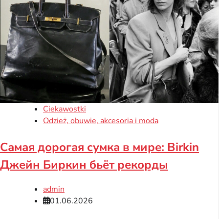
Ciekawostki
Odzież, obuwie, akcesoria i moda
Самая дорогая сумка в мире: Birkin
Джейн Биркин бьёт рекорды
admin
01.06.2026