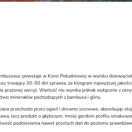
mbusowa, powstaje w Korei Południowej w wyniku dziewięciokr
ces trwający 30–50 dni sprawia, że kilogram najwyższej jakośc
prażonej wersji. Wartość nie wynika jednak wyłącznie z ceny –
ctwo minerałów pochodzących z bambusa i gliny.
miana przechodzi przez ogień i drewno sosnowe, absorbując olejk
rawa, lecz produkt o głębszym, mniej gorzkim profilu smakowym
iwość podniesienia nawet prostych dań do poziomu prawdziwej 