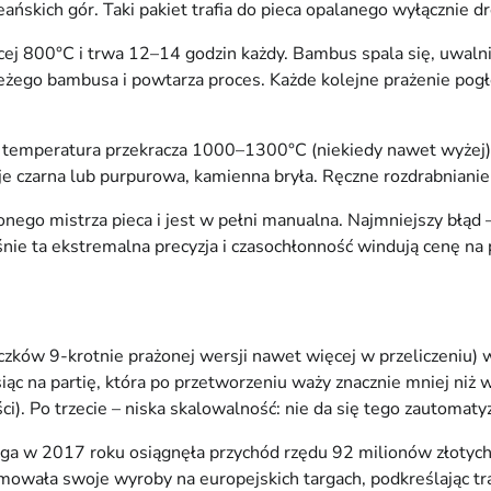
eańskich gór. Taki pakiet trafia do pieca opalanego wyłączni
j 800°C i trwa 12–14 godzin każdy. Bambus spala się, uwalniaj
eżego bambusa i powtarza proces. Każde kolejne prażenie pogł
 temperatura przekracza 1000–1300°C (niekiedy nawet wyżej), a
aje czarna lub purpurowa, kamienna bryła. Ręczne rozdrabniani
o mistrza pieca i jest w pełni manualna. Najmniejszy błąd – ź
aśnie ta ekstremalna precyzja i czasochłonność windują cenę 
ków 9-krotnie prażonej wersji nawet więcej w przeliczeniu) wy
iąc na partię, która po przetworzeniu waży znacznie mniej niż 
i). Po trzecie – niska skalowalność: nie da się tego zautomaty
nga w 2017 roku osiągnęła przychód rzędu 92 milionów złotyc
wała swoje wyroby na europejskich targach, podkreślając trad