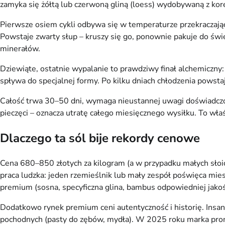
zamyka się żółtą lub czerwoną gliną (loess) wydobywaną z kor
Pierwsze osiem cykli odbywa się w temperaturze przekraczające
Powstaje zwarty słup – kruszy się go, ponownie pakuje do świ
minerałów.
Dziewiąte, ostatnie wypalanie to prawdziwy finał alchemiczny:
spływa do specjalnej formy. Po kilku dniach chłodzenia powst
Całość trwa 30–50 dni, wymaga nieustannej uwagi doświadczoneg
pieczęci – oznacza utratę całego miesięcznego wysiłku. To wł
Dlaczego ta sól bije rekordy cenowe
Cena 680–850 złotych za kilogram (a w przypadku małych słoicz
praca ludzka: jeden rzemieślnik lub mały zespół poświęca mies
premium (sosna, specyficzna glina, bambus odpowiedniej jakośc
Dodatkowo rynek premium ceni autentyczność i historię. Insa
pochodnych (pasty do zębów, mydła). W 2025 roku marka promo