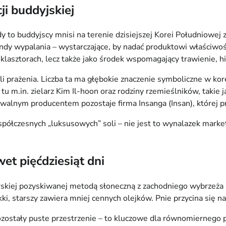
ji buddyjskiej
edy to buddyjscy mnisi na terenie dzisiejszej Korei Południowe
dy wypalania – wystarczające, by nadać produktowi właściwoś
w klasztorach, lecz także jako środek wspomagający trawienie, 
prażenia. Liczba ta ma głębokie znaczenie symboliczne w kore
m.in. zielarz Kim Il-hoon oraz rodziny rzemieślników, takie ja
alnym producentem pozostaje firma Insanga (Insan), której pro
ółczesnych „luksusowych” soli – nie jest to wynalazek marketi
et pięćdziesiąt dni
skiej pozyskiwanej metodą słoneczną z zachodniego wybrzeża K
i, starszy zawiera mniej cennych olejków. Pnie przycina się na 
pozostały puste przestrzenie – to kluczowe dla równomiernego p