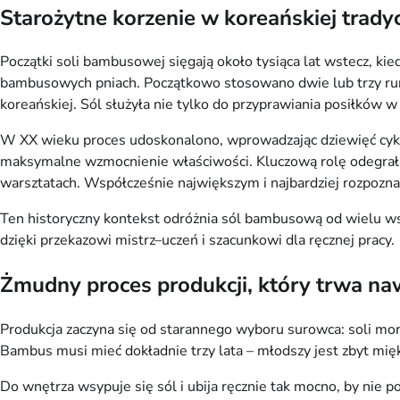
Starożytne korzenie w koreańskiej tradyc
Początki soli bambusowej sięgają około tysiąca lat wstecz, ki
bambusowych pniach. Początkowo stosowano dwie lub trzy run
koreańskiej. Sól służyła nie tylko do przyprawiania posiłków 
W XX wieku proces udoskonalono, wprowadzając dziewięć cykli 
maksymalne wzmocnienie właściwości. Kluczową rolę odegrał tu 
warsztatach. Współcześnie największym i najbardziej rozpoznaw
Ten historyczny kontekst odróżnia sól bambusową od wielu wsp
dzięki przekazowi mistrz–uczeń i szacunkowi dla ręcznej pracy.
Żmudny proces produkcji, który trwa naw
Produkcja zaczyna się od starannego wyboru surowca: soli mor
Bambus musi mieć dokładnie trzy lata – młodszy jest zbyt miękk
Do wnętrza wsypuje się sól i ubija ręcznie tak mocno, by nie 