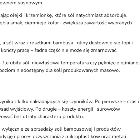
e drewnem sosnowym.
ąc olejki i krzemionkę, które sól natychmiast absorbuje.
ębia smak, ciemnieje kolor i zwiększa zawartość wybranych
 sól wraz z resztkami bambusa i gliny dosłownie się topi i
e kończy pracę – żadna część nie może się zmarnować.
le ubita sól, niewłaściwa temperatura czy pęknięcie glinianej
na poziom niedostępny dla soli produkowanych masowo.
nika z kilku nakładających się czynników. Po pierwsze – czas i
wsad wyjściowy. Po drugie – koszty energii i surowców
zować bez utraty charakteru produktu.
h wyłącznie ze sprzedaży soli bambusowej i produktów
ycję i proces oczyszczania z mikroplastików oraz metali