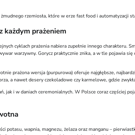
 żmudnego rzemiosła, które w erze fast food i automatyzacji sta
 z każdym prażeniem
nych cyklach prażenia nabiera zupełnie innego charakteru. Sma
ywar warzywny. Gorycz praktycznie znika, a w tle pojawia się 
9-krotnie prażona wersja (purpurowa) oferuje najgłębsze, najbard
orza, a nawet desery czekoladowe czy karmelowe, gdzie zwykł
ń, jak i w daniach ceremonialnych. W Polsce coraz częściej poj
owotna
ości potasu, wapnia, magnezu, żelaza oraz manganu – pierwias