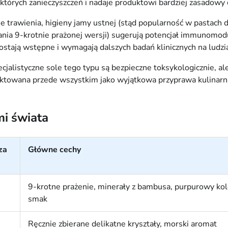
tórych zanieczyszczeń i nadaje produktowi bardziej zasadowy 
e trawienia, higieny jamy ustnej (stąd popularność w pastach 
ałania 9-krotnie prażonej wersji) sugerują potencjał immunomo
tają wstępne i wymagają dalszych badań klinicznych na ludzi
jalistyczne sole tego typu są bezpieczne toksykologicznie, al
owana przede wszystkim jako wyjątkowa przyprawa kulinarna, a
mi świata
za
Główne cechy
9-krotne prażenie, minerały z bambusa, purpurowy kol
smak
Ręcznie zbierane delikatne kryształy, morski aromat