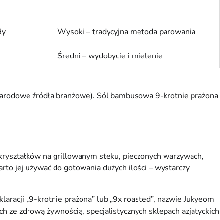
ły
Wysoki – tradycyjna metoda parowania
Średni – wydobycie i mielenie
zynarodowe źródła branżowe). Sól bambusowa 9-krotnie prażona
 kryształków na grillowanym steku, pieczonych warzywach,
rto jej używać do gotowania dużych ilości – wystarczy
laracji „9-krotnie prażona” lub „9x roasted”, nazwie Jukyeom
h ze zdrową żywnością, specjalistycznych sklepach azjatyckich