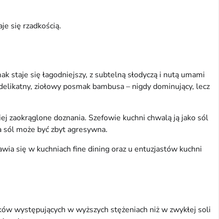
je się rzadkością.
k staje się łagodniejszy, z subtelną słodyczą i nutą umami
delikatny, ziołowy posmak bambusa – nigdy dominujący, lecz
ziej zaokrąglone doznania. Szefowie kuchni chwalą ją jako sól
a sól może być zbyt agresywna.
awia się w kuchniach fine dining oraz u entuzjastów kuchni
tków występujących w wyższych stężeniach niż w zwykłej soli