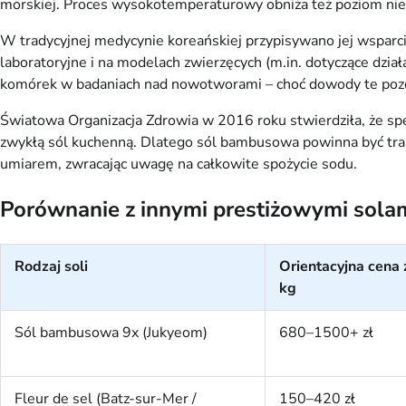
morskiej. Proces wysokotemperaturowy obniża też poziom niek
W tradycyjnej medycynie koreańskiej przypisywano jej wsparci
laboratoryjne i na modelach zwierzęcych (m.in. dotyczące dzi
komórek w badaniach nad nowotworami – choć dowody te pozos
Światowa Organizacja Zdrowia w 2016 roku stwierdziła, że spec
zwykłą sól kuchenną. Dlatego sól bambusowa powinna być trakt
umiarem, zwracając uwagę na całkowite spożycie sodu.
Porównanie z innymi prestiżowymi sola
Rodzaj soli
Orientacyjna cena 
kg
Sól bambusowa 9x (Jukyeom)
680–1500+ zł
Fleur de sel (Batz-sur-Mer /
150–420 zł