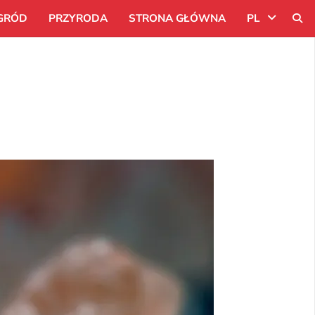
GRÓD
PRZYRODA
STRONA GŁÓWNA
PL
Uk
Ru
Pl