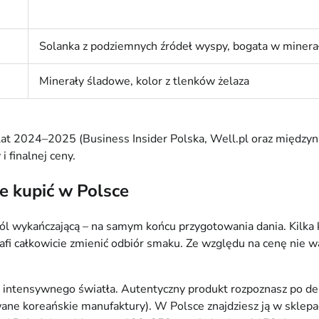
Solanka z podziemnych źródeł wyspy, bogata w minera
Minerały śladowe, kolor z tlenków żelaza
 z lat 2024–2025 (Business Insider Polska, Well.pl oraz międ
 finalnej ceny.
e kupić w Polsce
ól wykańczającą – na samym końcu przygotowania dania. Kilka
fi całkowicie zmienić odbiór smaku. Ze względu na cenę nie wa
i intensywnego światła. Autentyczny produkt rozpoznasz po dek
ane koreańskie manufaktury). W Polsce znajdziesz ją w sklepac