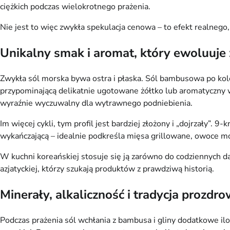
ciężkich podczas wielokrotnego prażenia.
Nie jest to więc zwykła spekulacja cenowa – to efekt realnego,
Unikalny smak i aromat, który ewoluuje
Zwykła sól morska bywa ostra i płaska. Sól bambusowa po kolej
przypominającą delikatnie ugotowane żółtko lub aromatyczny w
wyraźnie wyczuwalny dla wytrawnego podniebienia.
Im więcej cykli, tym profil jest bardziej złożony i „dojrzały”. 
wykańczającą – idealnie podkreśla mięsa grillowane, owoce m
W kuchni koreańskiej stosuje się ją zarówno do codziennych da
azjatyckiej, którzy szukają produktów z prawdziwą historią.
Minerały, alkaliczność i tradycja prozdr
Podczas prażenia sól wchłania z bambusa i gliny dodatkowe il