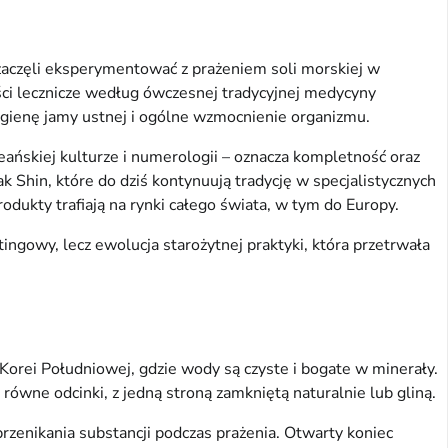
j zaczęli eksperymentować z prażeniem soli morskiej w
ci lecznicze według ówczesnej tradycyjnej medycyny
higienę jamy ustnej i ogólne wzmocnienie organizmu.
ańskiej kulturze i numerologii – oznacza kompletność oraz
k Shin, które do dziś kontynuują tradycję w specjalistycznych
dukty trafiają na rynki całego świata, w tym do Europy.
ngowy, lecz ewolucja starożytnej praktyki, która przetrwała
orei Południowej, gdzie wody są czyste i bogate w minerały.
równe odcinki, z jedną stroną zamkniętą naturalnie lub gliną.
rzenikania substancji podczas prażenia. Otwarty koniec