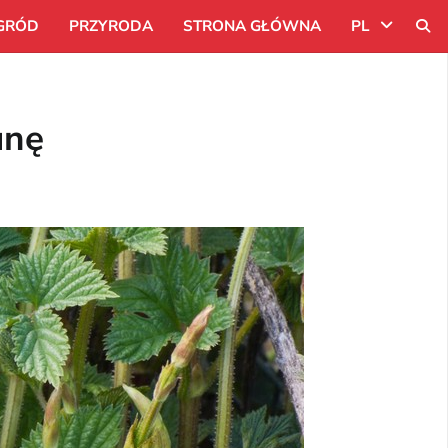
GRÓD
PRZYRODA
STRONA GŁÓWNA
PL
Uk
unę
Ru
Pl