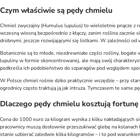
Czym właściwie są pędy chmielu
Chmiel zwyczajny (Humulus lupulus) to wieloletnie pnącze z r
wczesną wiosną bezpośrednio z kłączy, zanim roślina zacznie 
drobnymi, jeszcze rozwijającymi się listkami. W zależności od
Botanicznie są to młode, niezdrewniałe części rośliny, bogate
lupuliny w formie skoncentrowanej, ale mają swój charakterys
podkreśla ich podobieństwo do szparagów pod względem sposo
W Polsce chmiel rośnie dziko praktycznie wszędzie – przy stary
ogrodnicy często traktują ją jak intruza. Tymczasem te same pę
Dlaczego pędy chmielu kosztują fortunę
Cena do 1000 euro za kilogram wynika z kilku nakładających si
pracownicy muszą dosłownie przeszukiwać glebę na kolanach l
stanie uzbierać zaledwie kilka kilogramów – i to pod warunkie