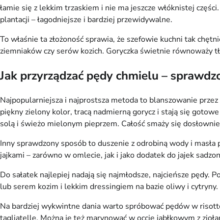
łamie się z lekkim trzaskiem i nie ma jeszcze włóknistej częśc
plantacji – łagodniejsze i bardziej przewidywalne.
To właśnie ta złożoność sprawia, że szefowie kuchni tak chętn
ziemniaków czy serów kozich. Goryczka świetnie równoważy tł
Jak przyrządzać pędy chmielu – sprawd
Najpopularniejsza i najprostsza metoda to blanszowanie przez
piękny zielony kolor, tracą nadmierną gorycz i stają się goto
solą i świeżo mielonym pieprzem. Całość smaży się dosłownie 
Inny sprawdzony sposób to duszenie z odrobiną wody i masła p
jajkami – zarówno w omlecie, jak i jako dodatek do jajek sadz
Do sałatek najlepiej nadają się najmłodsze, najcieńsze pędy.
lub serem kozim i lekkim dressingiem na bazie oliwy i cytryny.
Na bardziej wykwintne dania warto spróbować pędów w risott
tagliatelle. Można je też marynować w occie jabłkowym z zioła