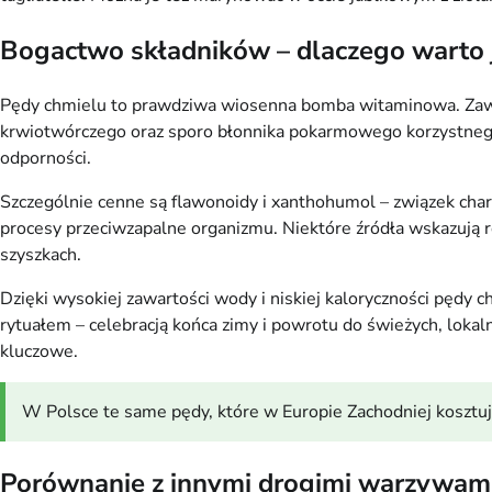
Bogactwo składników – dlaczego warto j
Pędy chmielu to prawdziwa wiosenna bomba witaminowa. Zawie
krwiotwórczego oraz sporo błonnika pokarmowego korzystnego 
odporności.
Szczególnie cenne są flawonoidy i xanthohumol – związek char
procesy przeciwzapalne organizmu. Niektóre źródła wskazują rów
szyszkach.
Dzięki wysokiej zawartości wody i niskiej kaloryczności pędy c
rytuałem – celebracją końca zimy i powrotu do świeżych, lokal
kluczowe.
W Polsce te same pędy, które w Europie Zachodniej kosztują 
Porównanie z innymi drogimi warzywam