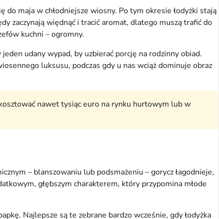
ę do maja w chłodniejsze wiosny. Po tym okresie łodyżki stają
pędy zaczynają więdnąć i tracić aromat, dlatego muszą trafić do
szefów kuchni – ogromny.
 jeden udany wypad, by uzbierać porcję na rodzinny obiad.
 wiosennego luksusu, podczas gdy u nas wciąż dominuje obraz
kosztować nawet tysiąc euro na rynku hurtowym lub w
micznym – blanszowaniu lub podsmażeniu – gorycz łagodnieje,
dodatkowym, głębszym charakterem, który przypomina młode
papkę. Najlepsze są te zebrane bardzo wcześnie, gdy łodyżka