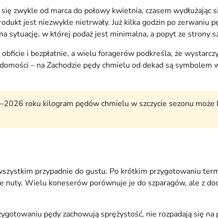
 się zwykle od marca do połowy kwietnia, czasem wydłużając si
 produkt jest niezwykle nietrwały. Już kilka godzin po zerwaniu 
na sytuację, w której podaż jest minimalna, a popyt ze strony 
bficie i bezpłatnie, a wielu foragerów podkreśla, że wystarczy
świadomości – na Zachodzie pędy chmielu od dekad są symbolem
5–2026 roku kilogram pędów chmielu w szczycie sezonu może 
wszystkim przypadnie do gustu. Po krótkim przygotowaniu ter
wne nuty. Wielu koneserów porównuje je do szparagów, ale z 
zygotowaniu pędy zachowują sprężystość, nie rozpadają się na 