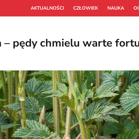
AKTUALNOŚCI
CZŁOWIEK
NAUKA
O
 – pędy chmielu warte fort