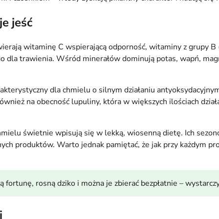
e jeść
rają witaminę C wspierającą odporność, witaminy z grupy B 
dla trawienia. Wśród minerałów dominują potas, wapń, magnez 
akterystyczny dla chmielu o silnym działaniu antyoksydacyjny
nież na obecność lupuliny, która w większych ilościach działa 
hmielu świetnie wpisują się w lekką, wiosenną dietę. Ich sezon
nych produktów. Warto jednak pamiętać, że jak przy każdym pro
fortunę, rosną dziko i można je zbierać bezpłatnie – wystarczy 
i