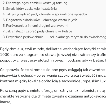
Dlaczego pędy chmielu kosztują fortunę
Smak, który zaskakuje i uzależnia
Jak przyrządzać pędy chmielu – sprawdzone sposoby
Bogactwo składników – dlaczego warto je jeść
Porównanie z innymi drogimi warzywami
Jak znaleźć i zebrać pędy chmielu w Polsce
Przyszłość pędów chmielu – od lokalnego rarytasu do świadome
Pędy chmielu, czyli młode, delikatne wschodzące łodyżki chmi
1000 euro za kilogram, co stawia je wyżej niż szafran czy tru
pospolity chwast przy płotach i rowach, podczas gdy w Belgii, H
Co sprawia, że te skromne zielone pędy osiągają tak zawrotne 
niezwykła kruchość – po zerwaniu szybko tracą świeżość i musz
kontrast między lokalną obfitością a zachodnioeuropejskim lu
Poza ceną pędy chmielu oferują unikalny smak – ziemistą nut
charakterystyczne dla chmielu związki o działaniu antyoksydac
inaczej.