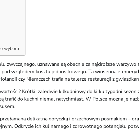
go wyboru
elu zwyczajnego, uznawane są obecnie za najdroższe warzywo ś
fle pod względem kosztu jednostkowego. Ta wiosenna efemeryda r
olandii czy Niemczech trafia na talerze restauracji z gwiazdkam
wartości? Krótki, zaledwie kilkudniowy do kilku tygodni sezon 
ą trafić do kuchni niemal natychmiast. W Polsce można je nazb
ksusem.
ę przełamaną delikatną goryczką i orzechowym posmakiem – or
yjnym. Odkrycie ich kulinarnego i zdrowotnego potencjału pozw