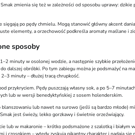
i. Smak zmienia się też w zależności od sposobu uprawy: dzikie
ie sięgają po pędy chmielu. Mogą stanowić główny akcent dania 
uste elementy, a orzechowość podkreśla aromaty maślane i zi
zone sposoby
 1–2 minuty w osolonej wodzie, a następnie szybkie przełożen
we do dalszej obróbki. Po tym zabiegu można je podsmażyć na m
2–3 minuty – dłużej tracą chrupkość.
od przykryciem. Pędy puszczają własny sok, a po 5–7 minutach
onych lub w wersji benedyktyńskiej z sosem holenderskim.
 Po blanszowaniu lub nawet na surowo (jeśli są bardzo młode) 
 Smak jest świeży, lekko gorzkawy i świetnie orzeźwiający.
cie lub w makaronie – krótko podsmażone z szalotką i białym
mi i czosnkiem – wtedy zyskują pikantny charakter i nadają się