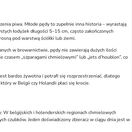
enia piwa. Młode pędy to zupełnie inna historia – wyrastają
zystych łodyżek długości 5–15 cm, często zakończonych
rosną pod warstwą ściółki lub ziemi.
anych w browarnictwie, pędy nie zawierają dużych ilości
je czasem „szparagami chmielowymi” lub „jets d’houblon”, co
est bardzo żywotna i potrafi się rozprzestrzeniać, dlatego
óry w Belgii czy Holandii płaci się krocie.
y. W belgijskich i holenderskich regionach chmielowych
ch czubków. Jeden doświadczony zbieracz w ciągu dnia jest w