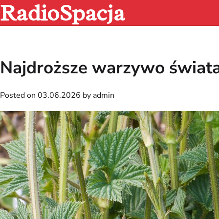
RadioSpacja
Skip
to
content
Najdroższe warzywo świata
Posted on
03.06.2026
by
admin