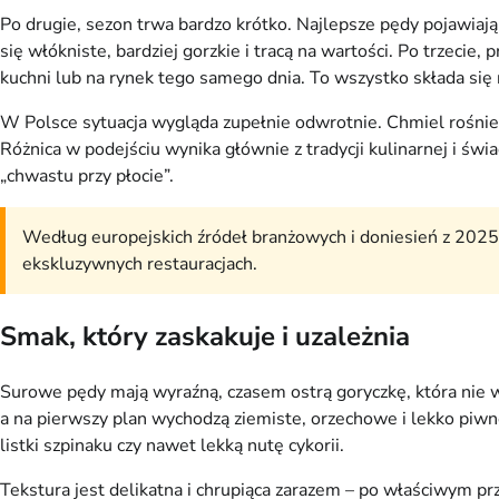
Po drugie, sezon trwa bardzo krótko. Najlepsze pędy pojawiają
się włókniste, bardziej gorzkie i tracą na wartości. Po trzecie,
kuchni lub na rynek tego samego dnia. To wszystko składa się 
W Polsce sytuacja wygląda zupełnie odwrotnie. Chmiel rośnie o
Różnica w podejściu wynika głównie z tradycji kulinarnej i 
„chwastu przy płocie”.
Według europejskich źródeł branżowych i doniesień z 202
ekskluzywnych restauracjach.
Smak, który zaskakuje i uzależnia
Surowe pędy mają wyraźną, czasem ostrą goryczkę, która nie 
a na pierwszy plan wychodzą ziemiste, orzechowe i lekko pi
listki szpinaku czy nawet lekką nutę cykorii.
Tekstura jest delikatna i chrupiąca zarazem – po właściwym pr