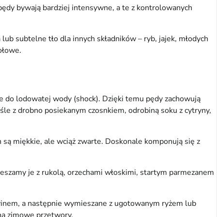
 pędy bywają bardziej intensywne, a te z kontrolowanych
lub subtelne tło dla innych składników – ryb, jajek, młodych
ołowe.
ie do lodowatej wody (shock). Dzięki temu pędy zachowują
aśle z drobno posiekanym czosnkiem, odrobiną soku z cytryny,
 są miękkie, ale wciąż zwarte. Doskonale komponują się z
mieszamy je z rukolą, orzechami włoskimi, startym parmezanem
 winem, a następnie wymieszane z ugotowanym ryżem lub
 na zimowe przetwory.