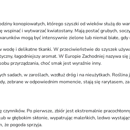
odziny konopiowatych, którego szyszki od wieków służą do warz
się wspinać i wytwarzać kwiatostany. Mają postać grubych, soc
 warunków mogą być intensywnie zielone lub niemal białe, gdy 
 w wodę i delikatne tkanki. W przeciwieństwie do szyszek używ
tyczny, łagodniejszy aromat. W Europie Zachodniej nazywa się 
bu przyrządzania, choć smak jest wyraźnie inny.
ch sadach, w zaroślach, wzdłuż dróg i na nieużytkach. Roślina j
dy, zebrane w odpowiednim momencie, stają się rarytasem, za kt
ę czynników. Po pierwsze, zbiór jest ekstremalnie pracochłonn
ub w głębokim skłonie, wypatrując maleńkich, ledwo wystający
m, że pogoda sprzyja.