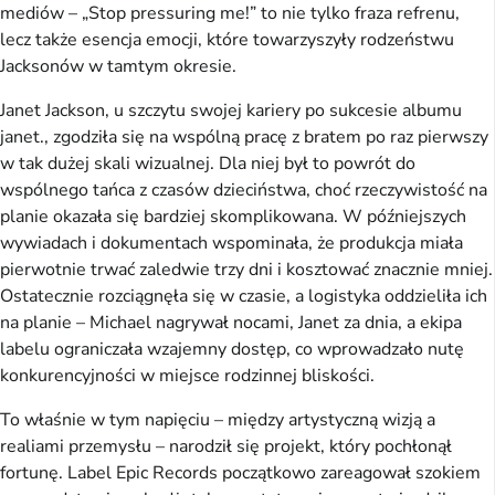
mediów – „Stop pressuring me!” to nie tylko fraza refrenu,
lecz także esencja emocji, które towarzyszyły rodzeństwu
Jacksonów w tamtym okresie.
Janet Jackson, u szczytu swojej kariery po sukcesie albumu
janet., zgodziła się na wspólną pracę z bratem po raz pierwszy
w tak dużej skali wizualnej. Dla niej był to powrót do
wspólnego tańca z czasów dzieciństwa, choć rzeczywistość na
planie okazała się bardziej skomplikowana. W późniejszych
wywiadach i dokumentach wspominała, że produkcja miała
pierwotnie trwać zaledwie trzy dni i kosztować znacznie mniej.
Ostatecznie rozciągnęła się w czasie, a logistyka oddzieliła ich
na planie – Michael nagrywał nocami, Janet za dnia, a ekipa
labelu ograniczała wzajemny dostęp, co wprowadzało nutę
konkurencyjności w miejsce rodzinnej bliskości.
To właśnie w tym napięciu – między artystyczną wizją a
realiami przemysłu – narodził się projekt, który pochłonął
fortunę. Label Epic Records początkowo zareagował szokiem