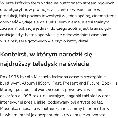
W erze krótkich form wideo na platformach streamingowych
oraz algorytmów promujących treści szybkie i tanie w
produkcji, taki poziom inwestycji w jedną spójną, cinematiczną
opowieść wydaje się dziś luksusem niemal nieosiągalnym.
„Scream” pokazuje jednak, do czego zdolna jest branża, gdy
ambicja artystyczna spotyka się z odpowiednimi zasobami i
wizją reżysera gotowego walczyć o każdy detal.
Kontekst, w którym narodził się
najdroższy teledysk na świecie
Rok 1995 był dla Michaela Jacksona czasem szczególnie
burzliwym. Album HIStory: Past, Present and Future, Book I, z
którego pochodzi utwór „Scream”, powstawał w cieniu
oskarżeń z 1993 roku, nieustającej nagonki tabloidów oraz
intensywnej presji, jakiej poddawany był artysta od lat.
Piosenka, napisana wspólnie z Janet, Jimmy Jamem i Terry
Lewisem, brzmi jak bezpośredni krzyk sprzeciwu wobec