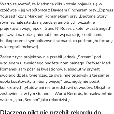
Warto zauważyć, że Madonna kilkukrotnie pojawia się w
czołówce – jej współpraca z Davidem Fincherem przy „Express
Yourself” czy z Markiem Romanekiem przy „Bedtime Story”
również należała do najbardziej ambitnych wizualnie
projektów swojej epoki. Guns N’ Roses z kolei w „Estranged”
postawili na epicką, niemal filmową narrację z delfinami,
helikopterem i symbolicznymi scenami, co pochłonęło fortunę
w kategorii rockowej.
Żaden z tych projektów nie przebił jednak „Scream” pod
względem ujawnionego budżetu nominalnego. Reżyser Mark
Romanek sam później kwestionował absolutny prymat
swojego dzieła, twierdząc, że dwa inne teledyski z tej samej
epoki kosztowały „miliony więcej”, lecz nigdy nie podał
konkretnych tytułów ani nie przedstawił dowodów. Oficjalne
zestawienia, w tym Guinness World Records, konsekwentnie
wskazują na „Scream” jako rekordzistę.
Dlaczego nikt nie przebił rekordu do