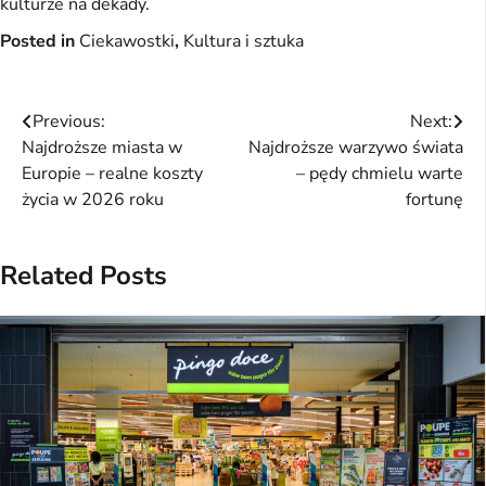
kulturze na dekady.
Posted in
Ciekawostki
,
Kultura i sztuka
Nawigacja
Previous:
Next:
Najdroższe miasta w
Najdroższe warzywo świata
wpisu
Europie – realne koszty
– pędy chmielu warte
życia w 2026 roku
fortunę
Related Posts