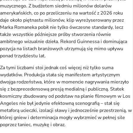
muzycznego. Z budżetem siedmiu milionów dolarów
amerykańskich, co po przeliczeniu na wartość z 2026 roku
daje około piętnastu milionów, klip wyreżyserowany przez
Marka Romaneka pobił nie tylko ówczesne standardy, lecz
także wszystkie późniejsze próby stworzenia równie
ambitnego wizualnie dzieła. Rekord Guinnessa i dominująca
pozycja na listach branżowych utrzymują się mimo upływu
ponad trzydziestu lat.
Za tymi liczbami stoi jednak coś więcej niż tylko suma
wydatków. Produkcja stała się manifestem artystycznym
dwojga rodzeństwa, które w momencie nagrywania mierzyło
się z bezprecedensową presją medialną i publiczną. Statek
kosmiczny zbudowany od podstaw na planie filmowym w Los
Angeles nie był jedynie efektowną scenografią – stał się
metaforą ucieczki, izolacji sławy i jednocześnie przestrzenią, w
której gniew i determinacja mogły wybrzmieć w pełnej sile
poprzez taniec, muzykę i obraz.