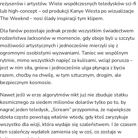
reżyserów i artystów. Wiele współczesnych teledysków sci-fi
lub high-concept – od produkcji Kanye Westa po wizualizacje
The Weeknd – nosi ślady inspiracji tym klipem.
Dla fanów pozostaje jednak przede wszystkim świadectwem
rodzeństwa Jacksonów w momencie, gdy oboje byli u szczytu
możliwości artystycznych i jednocześnie mierzyli się z
ogromnymi osobistymi wyzwaniami. Taniec we wspólnym
rytmie, mimo wszystkich napięć za kulisami, wciąż porusza –
jest w nim siła, gniew i jednocześnie ulga płynąca z bycia
razem, choćby na chwilę, w tym sztucznym, drogim, ale
bezpiecznym kosmosie.
Nawet jeśli w erze algorytmów nikt już nie zbuduje statku
kosmicznego za siedem milionów dolarów tylko po to, by
nagrać jeden teledysk, „Scream” przypomina, że największe
dzieła często powstają właśnie wtedy, gdy ktoś zaryzykuje
wszystko dla wizji, która wydaje się szaleństwem. I że czasem
ten szaleńczy wydatek zamienia się w coś, co zostaje w