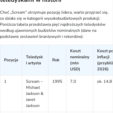
Choć „Scream” utrzymuje pozycję lidera, warto przyjrzeć się,
co działo się w kategorii wysokobudżetowych produkcji.
Poniższa tabela przedstawia pięć najdroższych teledysków
według ujawnionych budżetów nominalnych (dane na
podstawie zestawień branżowych i rekordów):
Koszt
Koszt p
Teledysk
nominalny
inflacji
Pozycja
Rok
i artysta
(mln
(przybli
USD)
2026)
1
Scream –
1995
7,0
ok. 14,8
Michael
Jackson &
Janet
Jackson