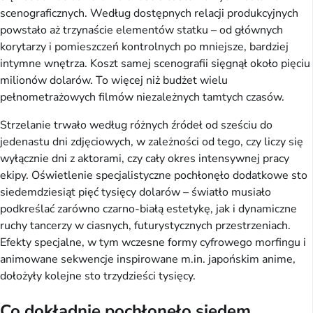
scenograficznych. Według dostępnych relacji produkcyjnych
powstało aż trzynaście elementów statku – od głównych
korytarzy i pomieszczeń kontrolnych po mniejsze, bardziej
intymne wnętrza. Koszt samej scenografii sięgnął około pięciu
milionów dolarów. To więcej niż budżet wielu
pełnometrażowych filmów niezależnych tamtych czasów.
Strzelanie trwało według różnych źródeł od sześciu do
jedenastu dni zdjęciowych, w zależności od tego, czy liczy się
wyłącznie dni z aktorami, czy cały okres intensywnej pracy
ekipy. Oświetlenie specjalistyczne pochłonęło dodatkowe sto
siedemdziesiąt pięć tysięcy dolarów – światło musiało
podkreślać zarówno czarno-białą estetykę, jak i dynamiczne
ruchy tancerzy w ciasnych, futurystycznych przestrzeniach.
Efekty specjalne, w tym wczesne formy cyfrowego morfingu i
animowane sekwencje inspirowane m.in. japońskim anime,
dołożyły kolejne sto trzydzieści tysięcy.
Co dokładnie pochłonęło siedem