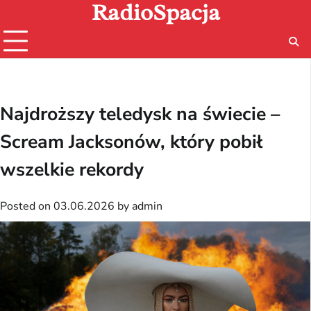
RadioSpacja
Skip
to
content
Najdroższy teledysk na świecie –
Scream Jacksonów, który pobił
wszelkie rekordy
Posted on
03.06.2026
by
admin