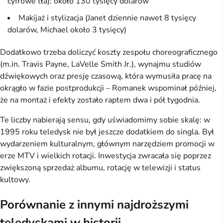
cyfrowe tła): około 130 tysięcy dolarów
Makijaż i stylizacja (Janet dziennie nawet 8 tysięcy
dolarów, Michael około 3 tysięcy)
Dodatkowo trzeba doliczyć koszty zespołu choreograficznego
(m.in. Travis Payne, LaVelle Smith Jr.), wynajmu studiów
dźwiękowych oraz presję czasową, która wymusiła pracę na
okrągło w fazie postprodukcji – Romanek wspominał później,
że na montaż i efekty zostało raptem dwa i pół tygodnia.
Te liczby nabierają sensu, gdy uświadomimy sobie skalę: w
1995 roku teledysk nie był jeszcze dodatkiem do singla. Był
wydarzeniem kulturalnym, głównym narzędziem promocji w
erze MTV i wielkich rotacji. Inwestycja zwracała się poprzez
zwiększoną sprzedaż albumu, rotację w telewizji i status
kultowy.
Porównanie z innymi najdroższymi
teledyskami w historii