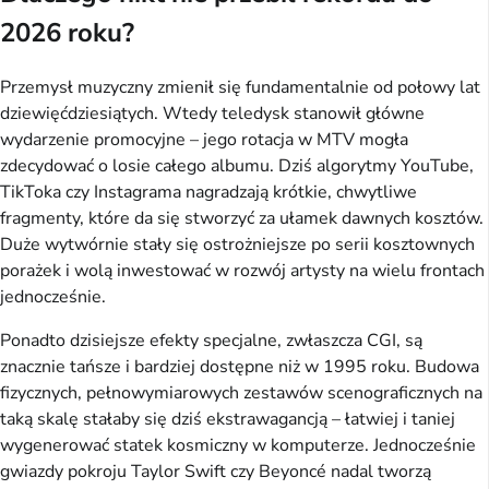
2026 roku?
Przemysł muzyczny zmienił się fundamentalnie od połowy lat
dziewięćdziesiątych. Wtedy teledysk stanowił główne
wydarzenie promocyjne – jego rotacja w MTV mogła
zdecydować o losie całego albumu. Dziś algorytmy YouTube,
TikToka czy Instagrama nagradzają krótkie, chwytliwe
fragmenty, które da się stworzyć za ułamek dawnych kosztów.
Duże wytwórnie stały się ostrożniejsze po serii kosztownych
porażek i wolą inwestować w rozwój artysty na wielu frontach
jednocześnie.
Ponadto dzisiejsze efekty specjalne, zwłaszcza CGI, są
znacznie tańsze i bardziej dostępne niż w 1995 roku. Budowa
fizycznych, pełnowymiarowych zestawów scenograficznych na
taką skalę stałaby się dziś ekstrawagancją – łatwiej i taniej
wygenerować statek kosmiczny w komputerze. Jednocześnie
gwiazdy pokroju Taylor Swift czy Beyoncé nadal tworzą