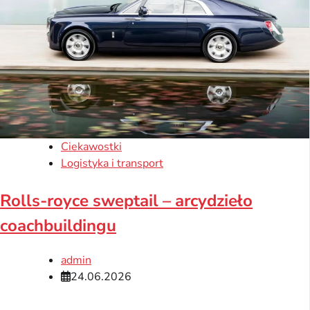
Ciekawostki
Logistyka i transport
Rolls-royce sweptail – arcydzieło
coachbuildingu
admin
24.06.2026