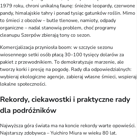
1979 roku, chroni unikalną faunę: śnieżne leopardy, czerwone 
pandy, himalajskie tahry i ponad tysiąc gatunków roślin. Mimo 
to śmieci z obozów – butle tlenowe, namioty, odpady 
organiczne – nadal stanowią problem, choć programy 
cleanupu Szerpów zbierają tony co sezon.
Komercjalizacja przyniosła boom: w szczycie sezonu 
wiosennego setki osób płacą 30–100 tysięcy dolarów za 
pakiet z przewodnikiem. To demokratyzuje marzenie, ale 
tworzy korki i presję na pogodę. Rady dla odpowiedzialnych: 
wybieraj ekologiczne agencje, zabieraj własne śmieci, wspieraj 
lokalne społeczności.
Rekordy, ciekawostki i praktyczne rady
dla podróżników
Najwyższa góra świata ma na koncie rekordy warte opowieści. 
Najstarszy zdobywca – Yuichiro Miura w wieku 80 lat. 