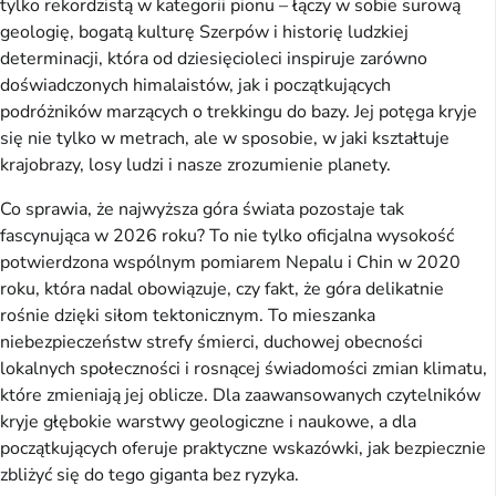
tylko rekordzistą w kategorii pionu – łączy w sobie surową 
geologię, bogatą kulturę Szerpów i historię ludzkiej 
determinacji, która od dziesięcioleci inspiruje zarówno 
doświadczonych himalaistów, jak i początkujących 
podróżników marzących o trekkingu do bazy. Jej potęga kryje 
się nie tylko w metrach, ale w sposobie, w jaki kształtuje 
krajobrazy, losy ludzi i nasze zrozumienie planety.
Co sprawia, że najwyższa góra świata pozostaje tak 
fascynująca w 2026 roku? To nie tylko oficjalna wysokość 
potwierdzona wspólnym pomiarem Nepalu i Chin w 2020 
roku, która nadal obowiązuje, czy fakt, że góra delikatnie 
rośnie dzięki siłom tektonicznym. To mieszanka 
niebezpieczeństw strefy śmierci, duchowej obecności 
lokalnych społeczności i rosnącej świadomości zmian klimatu, 
które zmieniają jej oblicze. Dla zaawansowanych czytelników 
kryje głębokie warstwy geologiczne i naukowe, a dla 
początkujących oferuje praktyczne wskazówki, jak bezpiecznie 
zbliżyć się do tego giganta bez ryzyka.