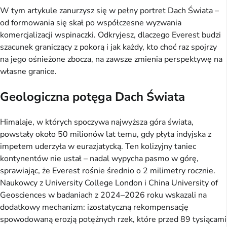
W tym artykule zanurzysz się w pełny portret Dach Świata – 
od formowania się skał po współczesne wyzwania 
komercjalizacji wspinaczki. Odkryjesz, dlaczego Everest budzi 
szacunek graniczący z pokorą i jak każdy, kto choć raz spojrzy 
na jego ośnieżone zbocza, na zawsze zmienia perspektywę na 
własne granice.
Geologiczna potęga Dach Świata
Himalaje, w których spoczywa najwyższa góra świata, 
powstały około 50 milionów lat temu, gdy płyta indyjska z 
impetem uderzyła w eurazjatycką. Ten kolizyjny taniec 
kontynentów nie ustał – nadal wypycha pasmo w górę, 
sprawiając, że Everest rośnie średnio o 2 milimetry rocznie. 
Naukowcy z University College London i China University of 
Geosciences w badaniach z 2024–2026 roku wskazali na 
dodatkowy mechanizm: izostatyczną rekompensację 
spowodowaną erozją potężnych rzek, które przed 89 tysiącami 