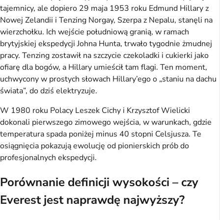
tajemnicy, ale dopiero 29 maja 1953 roku Edmund Hillary z 
Nowej Zelandii i Tenzing Norgay, Szerpa z Nepalu, stanęli na 
wierzchołku. Ich wejście południową granią, w ramach 
brytyjskiej ekspedycji Johna Hunta, trwało tygodnie żmudnej 
pracy. Tenzing zostawił na szczycie czekoladki i cukierki jako 
ofiarę dla bogów, a Hillary umieścił tam flagi. Ten moment, 
uchwycony w prostych słowach Hillary’ego o „staniu na dachu 
świata”, do dziś elektryzuje.
W 1980 roku Polacy Leszek Cichy i Krzysztof Wielicki 
dokonali pierwszego zimowego wejścia, w warunkach, gdzie 
temperatura spada poniżej minus 40 stopni Celsjusza. Te 
osiągnięcia pokazują ewolucję od pionierskich prób do 
profesjonalnych ekspedycji.
Porównanie definicji wysokości – czy
Everest jest naprawdę najwyższy?