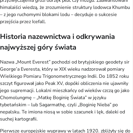
przyzwyczajenia grozi obrzęk płuc czy mózgu. Zaawansowani 
himalaiści wiedzą, że zrozumienie struktury lodowca Khumbu 
– z jego ruchomymi blokami lodu – decyduje o sukcesie 
przejścia przez Icefall.
Historia nazewnictwa i odkrywania
najwyższej góry świata
Nazwa „Mount Everest” pochodzi od brytyjskiego geodety sir 
George’a Everesta, który w XIX wieku nadzorował pomiary 
Wielkiego Pomiaru Trigonometrycznego Indii. Do 1852 roku 
szczyt figurował jako Peak XV, dopóki obliczenia nie ujawniły 
jego supremacji. Lokalni mieszkańcy od wieków czczą go jako 
Chomolungmę – „Matkę Boginię Świata” w języku 
tybetańskim – lub Sagarmathę, czyli „Boginię Nieba” po 
nepalsku. Te imiona niosą w sobie szacunek i lęk, daleki od 
suchej kartografii.
Pierwsze europejskie wyprawy w latach 1920. zbliżyły się do 