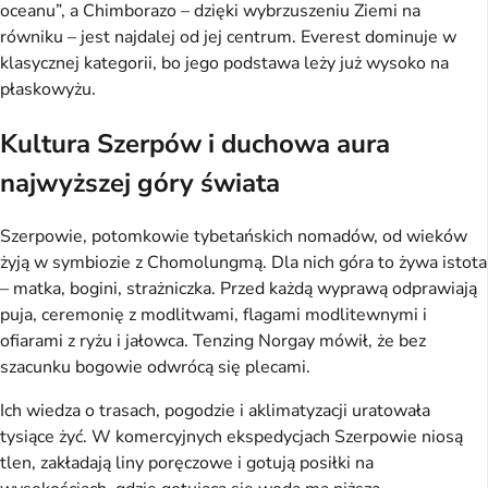
oceanu”, a Chimborazo – dzięki wybrzuszeniu Ziemi na 
równiku – jest najdalej od jej centrum. Everest dominuje w 
klasycznej kategorii, bo jego podstawa leży już wysoko na 
płaskowyżu.
Kultura Szerpów i duchowa aura
najwyższej góry świata
Szerpowie, potomkowie tybetańskich nomadów, od wieków 
żyją w symbiozie z Chomolungmą. Dla nich góra to żywa istota 
– matka, bogini, strażniczka. Przed każdą wyprawą odprawiają 
puja, ceremonię z modlitwami, flagami modlitewnymi i 
ofiarami z ryżu i jałowca. Tenzing Norgay mówił, że bez 
szacunku bogowie odwrócą się plecami.
Ich wiedza o trasach, pogodzie i aklimatyzacji uratowała 
tysiące żyć. W komercyjnych ekspedycjach Szerpowie niosą 
tlen, zakładają liny poręczowe i gotują posiłki na 