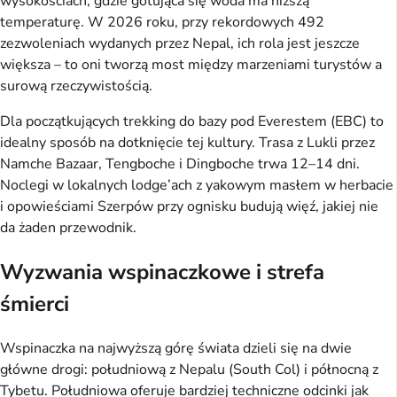
wysokościach, gdzie gotująca się woda ma niższą 
temperaturę. W 2026 roku, przy rekordowych 492 
zezwoleniach wydanych przez Nepal, ich rola jest jeszcze 
większa – to oni tworzą most między marzeniami turystów a 
surową rzeczywistością.
Dla początkujących trekking do bazy pod Everestem (EBC) to 
idealny sposób na dotknięcie tej kultury. Trasa z Lukli przez 
Namche Bazaar, Tengboche i Dingboche trwa 12–14 dni. 
Noclegi w lokalnych lodge’ach z yakowym masłem w herbacie 
i opowieściami Szerpów przy ognisku budują więź, jakiej nie 
da żaden przewodnik.
Wyzwania wspinaczkowe i strefa
śmierci
Wspinaczka na najwyższą górę świata dzieli się na dwie 
główne drogi: południową z Nepalu (South Col) i północną z 
Tybetu. Południowa oferuje bardziej techniczne odcinki jak 