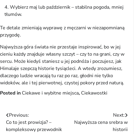
Wybierz maj lub październik – stabilna pogoda, mniej
tłumów.
Te detale zmieniają wyprawę z męczarni w niezapomnianą 
przygodę.
Najwyższa góra świata nie przestaje inspirować, bo w jej 
cieniu każdy znajduje własny szczyt – czy to na grani, czy w 
sercu. Może kiedyś staniesz u jej podnóża i poczujesz, jak 
Himalaje szepczą historie tysiącleci. A wtedy zrozumiesz, 
dlaczego ludzie wracają tu raz po raz, głodni nie tylko 
widoków, ale i tej pierwotnej, czystej pokory przed naturą.
Posted in
Ciekawe i wybitne miejsca
,
Ciekawostki
Nawigacja
Previous:
Next:
Co to jest prowizja? –
Najwyższa cena srebra w
wpisu
kompleksowy przewodnik
historii