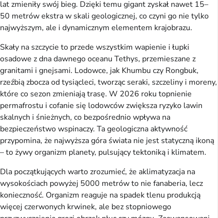
lat zmieniły swój bieg. Dzięki temu gigant zyskał nawet 15–
50 metrów ekstra w skali geologicznej, co czyni go nie tylko 
najwyższym, ale i dynamicznym elementem krajobrazu.
Skały na szczycie to przede wszystkim wapienie i łupki 
osadowe z dna dawnego oceanu Tethys, przemieszane z 
granitami i gnejsami. Lodowce, jak Khumbu czy Rongbuk, 
rzeźbią zbocza od tysiącleci, tworząc seraki, szczeliny i moreny, 
które co sezon zmieniają trasę. W 2026 roku topnienie 
permafrostu i cofanie się lodowców zwiększa ryzyko lawin 
skalnych i śnieżnych, co bezpośrednio wpływa na 
bezpieczeństwo wspinaczy. Ta geologiczna aktywność 
przypomina, że najwyższa góra świata nie jest statyczną ikoną 
– to żywy organizm planety, pulsujący tektoniką i klimatem.
Dla początkujących warto zrozumieć, że aklimatyzacja na 
wysokościach powyżej 5000 metrów to nie fanaberia, lecz 
konieczność. Organizm reaguje na spadek tlenu produkcją 
więcej czerwonych krwinek, ale bez stopniowego 