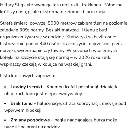
Hillary Step, ale wymaga lotu do Lukli i trekkingu. Północna – 
krótszy dostęp, ale ekstremalne zimno i biurokracja.
Strefa śmierci powyżej 8000 metrów zabiera tlen na poziomie 
zaledwie 30% normy. Bez aklimatyzacji i tlenu z butli 
organizm zużywa się w godzinę. Statystyki są bezlitosne: 
historycznie ponad 340 osób straciło życie, najczęściej przez 
obrzęki, wyczerpanie czy lawiny. W sezonach wiosennych 
kolejki na szczycie stają się normą – w 2026 roku setki 
wspinaczy czekają w kolejce na wąskiej grani.
Lista kluczowych zagrożeń:
Lawiny i seraki
– Khumbu Icefall pochłonął dziesiątki
ofiar; ruch lodu jest nieprzewidywalny.
Brak tlenu
– halucynacje, utrata koordynacji, decyzje pod
wpływem hipoksji.
Zmiany pogodowe
– nagle nadciągająca burza może
uwięzić na grani na godziny.