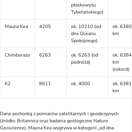
płaskowyżu
Tybetańskiego)
Mauna Kea
4205
ok. 10210 (od
ok. 6380
dna Oceanu
km
Spokojnego)
Chimborazo
6263
ok. 6263 (od
ok. 6384
podnóża)
km
(rekord)
K2
8611
ok. 4000
ok. 6381
km
Dane pochodzą z pomiarów satelitarnych i geodezyjnych 
(źródło: Britannica oraz badania geologiczne Nature 
Geoscience). Mauna Kea wygrywa w kategorii „od dna 