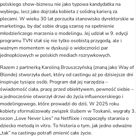
polskiego show-biznesu nie jako typowa kandydatka na
wybiegu, lecz jako dojrzała kobieta z solidną karierą za
plecami. W wieku 30 lat porzuciła stanowisko dyrektorskie w
marketingu, by dać sobie drugą szansę na spełnienie
młodzieńczego marzenia o modelingu. Jej udział w 9. edycji
programu TVN stał się nie tylko osobistą przygodą, ale i
ważnym momentem w dyskusji o widoczności par
jednopłciowych w polskich mediach rozrywkowych.
Razem z partnerką Karoliną Brzuszczyńską (znaną jako Way of
Blonde) stworzyła duet, który od castingu aż po dzisiejsze dni
inspiruje tysiące osób. Program dał jej narzędzia –
świadomość ciała, pracę przed obiektywem, pewność siebie –
a jednocześnie otworzył drzwi do życia influencerskiego i
modelingowego, które prowadzi do dziś. W 2025 roku
kobiety sformalizowały związek ślubem w Toskanii, wygrały 3.
sezon „Love Never Lies” na Netflixie i rozpoczęły starania o
dziecko metodą in vitro. To historia o tym, jak jedno odważne
„tak” na castingu potrafi zmienić całe życie.