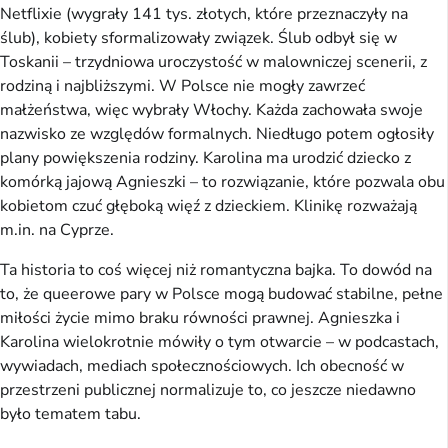
Netflixie (wygrały 141 tys. złotych, które przeznaczyły na
ślub), kobiety sformalizowały związek. Ślub odbył się w
Toskanii – trzydniowa uroczystość w malowniczej scenerii, z
rodziną i najbliższymi. W Polsce nie mogły zawrzeć
małżeństwa, więc wybrały Włochy. Każda zachowała swoje
nazwisko ze względów formalnych. Niedługo potem ogłosiły
plany powiększenia rodziny. Karolina ma urodzić dziecko z
komórką jajową Agnieszki – to rozwiązanie, które pozwala obu
kobietom czuć głęboką więź z dzieckiem. Klinikę rozważają
m.in. na Cyprze.
Ta historia to coś więcej niż romantyczna bajka. To dowód na
to, że queerowe pary w Polsce mogą budować stabilne, pełne
miłości życie mimo braku równości prawnej. Agnieszka i
Karolina wielokrotnie mówiły o tym otwarcie – w podcastach,
wywiadach, mediach społecznościowych. Ich obecność w
przestrzeni publicznej normalizuje to, co jeszcze niedawno
było tematem tabu.