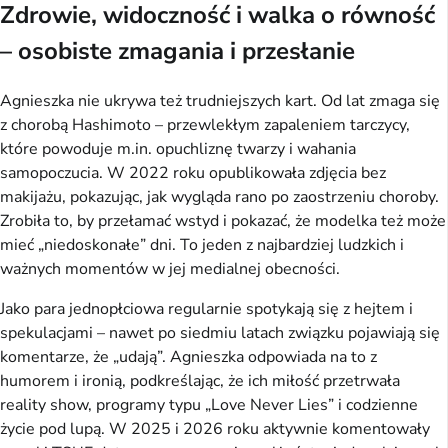
Zdrowie, widoczność i walka o równość
– osobiste zmagania i przesłanie
Agnieszka nie ukrywa też trudniejszych kart. Od lat zmaga się
z chorobą Hashimoto – przewlekłym zapaleniem tarczycy,
które powoduje m.in. opuchliznę twarzy i wahania
samopoczucia. W 2022 roku opublikowała zdjęcia bez
makijażu, pokazując, jak wygląda rano po zaostrzeniu choroby.
Zrobiła to, by przełamać wstyd i pokazać, że modelka też może
mieć „niedoskonałe” dni. To jeden z najbardziej ludzkich i
ważnych momentów w jej medialnej obecności.
Jako para jednopłciowa regularnie spotykają się z hejtem i
spekulacjami – nawet po siedmiu latach związku pojawiają się
komentarze, że „udają”. Agnieszka odpowiada na to z
humorem i ironią, podkreślając, że ich miłość przetrwała
reality show, programy typu „Love Never Lies” i codzienne
życie pod lupą. W 2025 i 2026 roku aktywnie komentowały