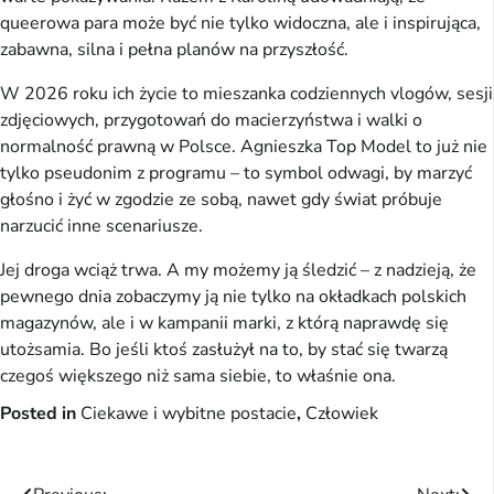
queerowa para może być nie tylko widoczna, ale i inspirująca,
zabawna, silna i pełna planów na przyszłość.
W 2026 roku ich życie to mieszanka codziennych vlogów, sesji
zdjęciowych, przygotowań do macierzyństwa i walki o
normalność prawną w Polsce. Agnieszka Top Model to już nie
tylko pseudonim z programu – to symbol odwagi, by marzyć
głośno i żyć w zgodzie ze sobą, nawet gdy świat próbuje
narzucić inne scenariusze.
Jej droga wciąż trwa. A my możemy ją śledzić – z nadzieją, że
pewnego dnia zobaczymy ją nie tylko na okładkach polskich
magazynów, ale i w kampanii marki, z którą naprawdę się
utożsamia. Bo jeśli ktoś zasłużył na to, by stać się twarzą
czegoś większego niż sama siebie, to właśnie ona.
Posted in
Ciekawe i wybitne postacie
,
Człowiek