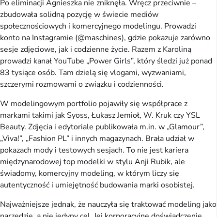
Po eliminacji Agnieszka nie zniknęła. Wręcz przeciwnie –
zbudowała solidną pozycję w świecie mediów
społecznościowych i komercyjnego modelingu. Prowadzi
konto na Instagramie (@maschines), gdzie pokazuje zarówno
sesje zdjęciowe, jak i codzienne życie. Razem z Karoliną
prowadzi kanał YouTube „Power Girls”, który śledzi już ponad
83 tysiące osób. Tam dzielą się vlogami, wyzwaniami,
szczerymi rozmowami o związku i codzienności.
W modelingowym portfolio pojawiły się współprace z
markami takimi jak Syoss, Łukasz Jemioł, W. Kruk czy YSL
Beauty. Zdjęcia i edytoriale publikowała m.in. w „Glamour”,
„Viva!”, „Fashion PL” i innych magazynach. Brała udział w
pokazach mody i testowych sesjach. To nie jest kariera
międzynarodowej top modelki w stylu Anji Rubik, ale
świadomy, komercyjny modeling, w którym liczy się
autentyczność i umiejętność budowania marki osobistej.
Najważniejsze jednak, że nauczyła się traktować modeling jako
narzędzie, a nie jedyny cel. Jej korporacyjne doświadczenie