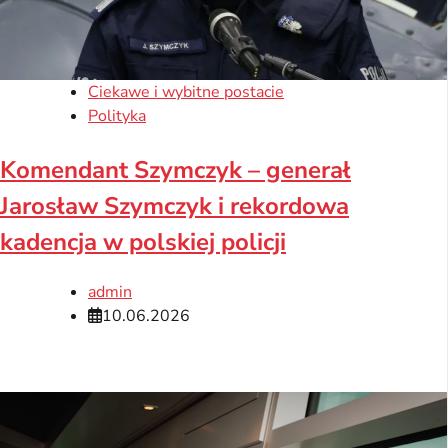
Ciekawe i wybitne postacie
Polityka
Komendant Szymczyk – generał
Jarosław Szymczyk i rekordowa
kadencja w polskiej policji
admin
10.06.2026