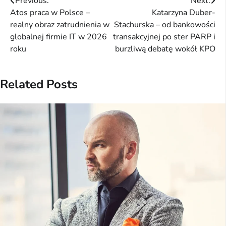
Nawigacja
Previous:
Next:
Atos praca w Polsce –
Katarzyna Duber-
wpisu
realny obraz zatrudnienia w
Stachurska – od bankowości
globalnej firmie IT w 2026
transakcyjnej po ster PARP i
roku
burzliwą debatę wokół KPO
Related Posts