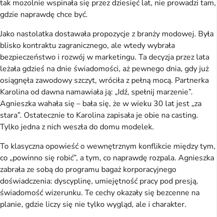
tak mozolnie wspinała się przez dziesięć lat, nie prowadzi tam,
gdzie naprawdę chce być.
Jako nastolatka dostawała propozycje z branży modowej. Była
blisko kontraktu zagranicznego, ale wtedy wybrała
bezpieczeństwo i rozwój w marketingu. Ta decyzja przez lata
leżała gdzieś na dnie świadomości, aż pewnego dnia, gdy już
osiągnęła zawodowy szczyt, wróciła z pełną mocą. Partnerka
Karolina od dawna namawiała ją: „Idź, spełnij marzenie”.
Agnieszka wahała się – bała się, że w wieku 30 lat jest „za
stara”. Ostatecznie to Karolina zapisała je obie na casting.
Tylko jedna z nich weszła do domu modelek.
To klasyczna opowieść o wewnętrznym konflikcie między tym,
co „powinno się robić”, a tym, co naprawdę rozpala. Agnieszka
zabrała ze sobą do programu bagaż korporacyjnego
doświadczenia: dyscyplinę, umiejętność pracy pod presją,
świadomość wizerunku. Te cechy okazały się bezcenne na
planie, gdzie liczy się nie tylko wygląd, ale i charakter.