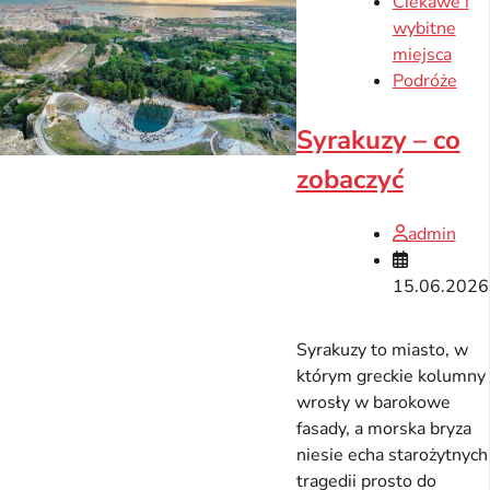
Ciekawe i
wybitne
miejsca
Podróże
Syrakuzy – co
zobaczyć
admin
15.06.2026
Syrakuzy to miasto, w
którym greckie kolumny
wrosły w barokowe
fasady, a morska bryza
niesie echa starożytnych
tragedii prosto do