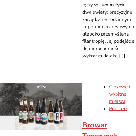
łączy w swoim życiu
dwa światy: precyzyjne
zarządzanie rodzinnym
imperium biznesowym i
głęboko przemyślaną
filantropię. Jej podejście
do nieruchomości
wykracza daleko […]
Ciekawe i
wybitne
miejsca
Podróże
Browar