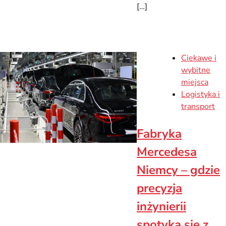
[…]
Ciekawe i
wybitne
miejsca
Logistyka i
transport
Fabryka
Mercedesa
Niemcy – gdzie
precyzja
inżynierii
spotyka się z