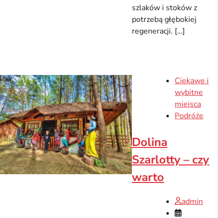
szlaków i stoków z
potrzebą głębokiej
regeneracji. […]
Ciekawe i
wybitne
miejsca
Podróże
Dolina
Szarlotty – czy
warto
admin