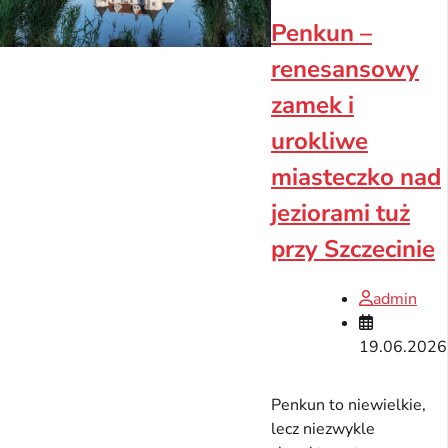
Penkun –
renesansowy
zamek i
urokliwe
miasteczko nad
jeziorami tuż
przy Szczecinie
admin
19.06.2026
Penkun to niewielkie,
lecz niezwykle