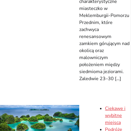
charakterystyczne
miasteczko w
Meklemburgii-Pomorzu
Przednim, które
zachwyca
renesansowym
zamkiem górującym nad
okolicą oraz
malowniczym
położeniem między
siedmioma jeziorami.
Zaledwie 23–30 […]
Ciekawe i
wybitne
miejsca
Podróże