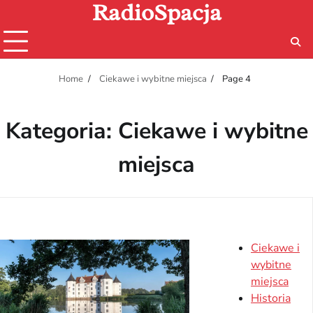
RadioSpacja
Skip
to
content
Home
Ciekawe i wybitne miejsca
Page 4
Kategoria:
Ciekawe i wybitne
miejsca
Ciekawe i
wybitne
miejsca
Historia