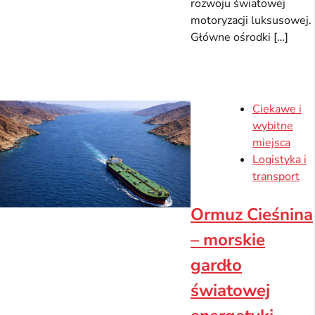
rozwoju światowej
motoryzacji luksusowej.
Główne ośrodki […]
Ciekawe i
wybitne
miejsca
Logistyka i
transport
Ormuz Cieśnina
– morskie
gardło
światowej