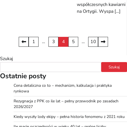
współczesnych kawiarni
na Ortygii. Wyspa […]
Stronicowanie
1
…
3
4
5
…
10
wpisów
Szukaj
Szukaj
Ostatnie posty
Cena detaliczna co to – mechanizm, kalkulacja i praktyka
rynkowa
Rezygnacja z PPK co ile lat – pełny przewodnik po zasadach
2026/2027
Kiedy wyszły lody ekipy – pełna historia fenomenu z 2021 roku
Ile macie oszczędności w wieku 40 lat – realne liczby,