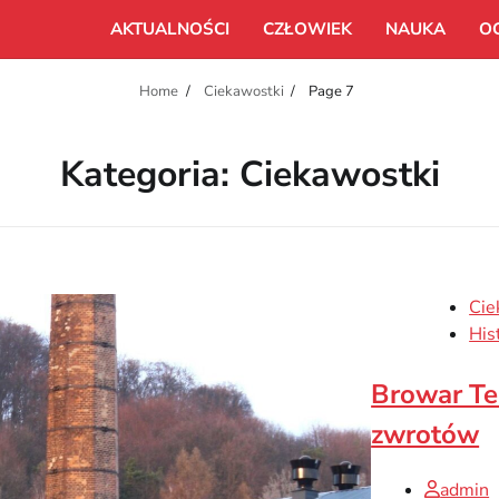
AKTUALNOŚCI
CZŁOWIEK
NAUKA
O
Home
Ciekawostki
Page 7
Kategoria:
Ciekawostki
Cie
His
Browar Te
zwrotów
admin