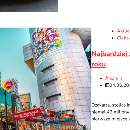
Aktua
Cieka
Najbardziej
roku
admin
04.06.20
Dżakarta, stolica 
niemal 42 miliony
pierwsze miejsce 