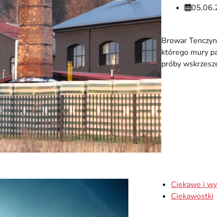
05.06.
Browar Tenczyn
którego mury pa
próby wskrzesze
Ciekawe i wy
Ciekawostki