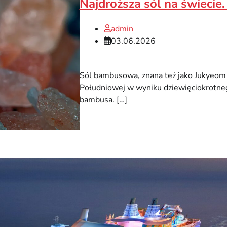
Najdroższa sól na świeci
admin
03.06.2026
Sól bambusowa, znana też jako Jukyeom
Południowej w wyniku dziewięciokrotnego
bambusa. […]