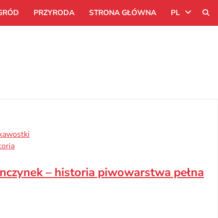
GRÓD
PRZYRODA
STRONA GŁÓWNA
PL
Uk
Ru
Pl
kawostki
toria
nczynek – historia piwowarstwa pełna