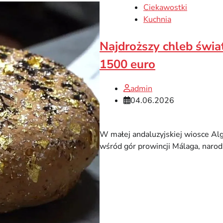
Ciekawostki
Kuchnia
Najdroższy chleb świat
1500 euro
admin
04.06.2026
W małej andaluzyjskiej wiosce Alg
wśród gór prowincji Málaga, narodzi