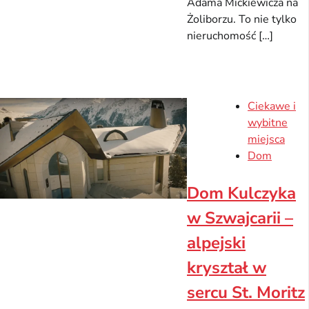
Adama Mickiewicza na
Żoliborzu. To nie tylko
nieruchomość […]
Ciekawe i
wybitne
miejsca
Dom
Dom Kulczyka
w Szwajcarii –
alpejski
kryształ w
sercu St. Moritz