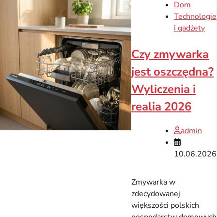
Dom
Technologie
i gadżety
Czy zmywarka
jest oszczędna?
Wyliczenia i
realia 2026
admin
10.06.2026
Zmywarka w
zdecydowanej
większości polskich