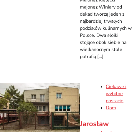
Majonez Kielecki i
majonez Winiary od
dekad tworzą jeden z
najbardziej trwałych
podziałów kulinarnych w
Polsce. Dwa słoiki
stojące obok siebie na
wielkanocnym stole
potrafią […]
Ciekawe i
wybitne
postacie
Dom
Jarosław