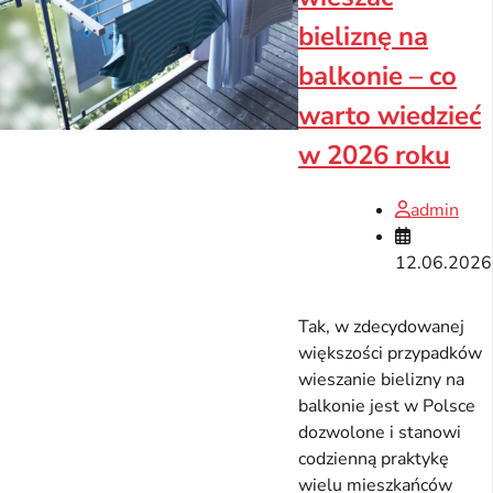
bieliznę na
balkonie – co
warto wiedzieć
w 2026 roku
admin
12.06.2026
Tak, w zdecydowanej
większości przypadków
wieszanie bielizny na
balkonie jest w Polsce
dozwolone i stanowi
codzienną praktykę
wielu mieszkańców