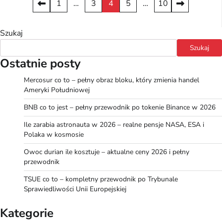
Stronicowanie
1
…
3
4
5
…
10
wpisów
Szukaj
Szukaj
Ostatnie posty
Mercosur co to – pełny obraz bloku, który zmienia handel
Ameryki Południowej
BNB co to jest – pełny przewodnik po tokenie Binance w 2026
Ile zarabia astronauta w 2026 – realne pensje NASA, ESA i
Polaka w kosmosie
Owoc durian ile kosztuje – aktualne ceny 2026 i pełny
przewodnik
TSUE co to – kompletny przewodnik po Trybunale
Sprawiedliwości Unii Europejskiej
Kategorie