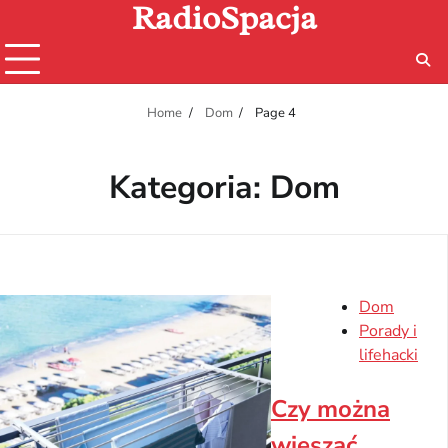
RadioSpacja
Skip
to
content
Home
Dom
Page 4
Kategoria:
Dom
Dom
Porady i
lifehacki
Czy można
wieszać