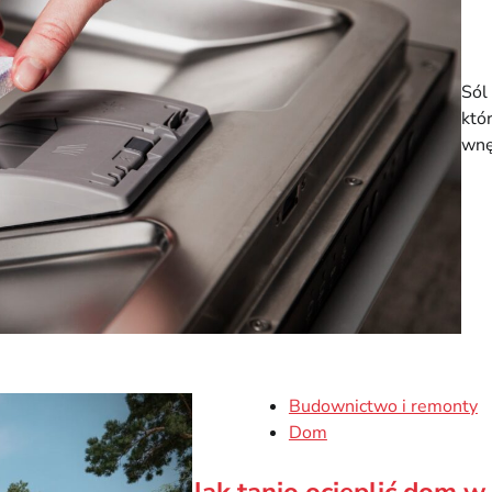
Sól
któ
wnę
Budownictwo i remonty
Dom
Jak tanio ocieplić dom w