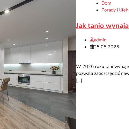
Dom
Porady i lifeh
Jak tanio wynaja
admin
25.05.2026
W 2026 roku tani wynajem
pozwala zaoszczędzić nawet
[…]