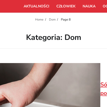
AKTUALNOŚCI
CZŁOWIEK
NAUKA
O
Home
Dom
Page 8
Kategoria:
Dom
Só
po