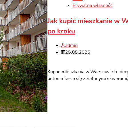
Prywatna własność
Jak kupić mieszkanie w W
po kroku
admin
25.05.2026
Kupno mieszkania w Warszawie to decyz
beton miesza się z zielonymi skwerami,