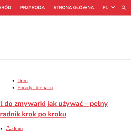
GRÓD
PRZYRODA
STRONA GŁÓWNA
PL
Uk
Ru
Pl
Dom
Porady i lifehacki
l do zmywarki jak używać – pełny
radnik krok po kroku
admin