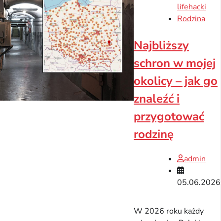
lifehacki
Rodzina
Najbliższy
schron w mojej
okolicy – jak go
znaleźć i
przygotować
rodzinę
admin
05.06.2026
W 2026 roku każdy