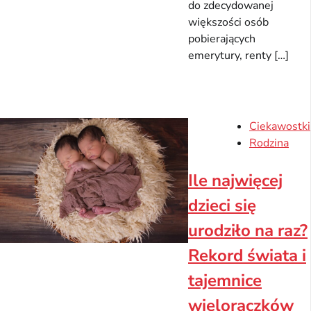
do zdecydowanej
większości osób
pobierających
emerytury, renty […]
Ciekawostki
Rodzina
Ile najwięcej
dzieci się
urodziło na raz?
Rekord świata i
tajemnice
wieloraczków