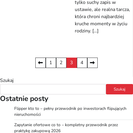
tylko suchy zapis w
ustawie, ale realna tarcza,
która chroni najbardziej
kruche momenty w życiu
rodziny. […]
Stronicowanie
1
2
3
4
wpisów
Szukaj
Szukaj
Ostatnie posty
Flipper kto to – pełny przewodnik po inwestorach flipujących
nieruchomości
Zapytanie ofertowe co to – kompletny przewodnik przez
praktykę zakupową 2026