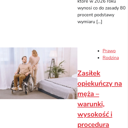
które w 2026 roku
wynosi co do zasady 80
procent podstawy
wymiaru […]
Prawo
Rodzina
Zasiłek
opiekuńczy na
męża –
warunki,
wysokość i
procedura