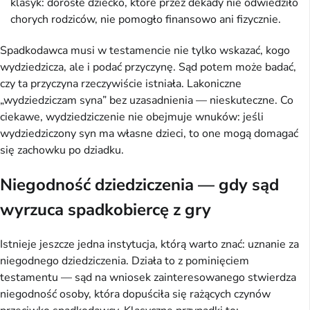
klasyk: dorosłe dziecko, które przez dekady nie odwiedziło
chorych rodziców, nie pomogło finansowo ani fizycznie.
Spadkodawca musi w testamencie nie tylko wskazać, kogo
wydziedzicza, ale i podać przyczynę. Sąd potem może badać,
czy ta przyczyna rzeczywiście istniała. Lakoniczne
„wydziedziczam syna” bez uzasadnienia — nieskuteczne. Co
ciekawe, wydziedziczenie nie obejmuje wnuków: jeśli
wydziedziczony syn ma własne dzieci, to one mogą domagać
się zachowku po dziadku.
Niegodność dziedziczenia — gdy sąd
wyrzuca spadkobiercę z gry
Istnieje jeszcze jedna instytucja, którą warto znać: uznanie za
niegodnego dziedziczenia. Działa to z pominięciem
testamentu — sąd na wniosek zainteresowanego stwierdza
niegodność osoby, która dopuściła się rażących czynów