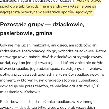
zmarłego, nagle ma podstawy do roszczeń.
Polskie prawo
spadkowe lubi te rodzinne meandry — i właśnie one są
najczęstszą przyczyną wieloletnich sporów sądowych.
Pozostałe grupy — dziadkowie,
pasierbowie, gmina
Gdy nie ma już ani małżonka, ani dzieci, ani rodziców, ani
rodzeństwa spadkodawcy, do gry wchodzą dziadkowie. Każde
z czworga (dwie babcie, dwóch dziadków) otrzymuje równy
udział, czyli po jednej czwartej. Jeśli któreś z nich nie dożyło
otwarcia spadku, jego udział spada na zstępnych — wujów,
ciotki, a przy dalszych zgonach na kuzynów spadkodawcy. To
moment, w którym kuzyn drugiego stopnia z Lubuskiego
dowiaduje się przez telefon, że właśnie odziedziczył 1/16
mieszkania w Krakowie.
Pasierbowie — dzieci małżonka spadkodawcy z innego
związku — dziedziczą tylko wtedy, gdy brak wszystkich