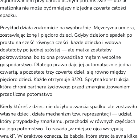
zignorowaniem przy bardzo licznym potomstwie — udział
małżonka nie może być mniejszy niż jedna czwarta całości
spadku.
Przykład działa znakomicie na wyobraźnię. Mężczyzna umiera,
zostawiając żonę i pięcioro dzieci. Gdyby dzielono spadek po
prostu na sześć równych części, każde dziecko i wdowa
dostałoby po jednej szóstej — ale matka zostałaby
pokrzywdzona, bo to ona prowadziła z mężem wspólne
gospodarstwo. Dlatego prawo daje jej automatycznie jedną
czwartą, a pozostałe trzy czwarte dzieli się równo między
pięcioro dzieci. Każde otrzymuje 3/20. Sprytna konstrukcja,
która chroni partnera życiowego przed zmarginalizowaniem
przez liczne potomstwo.
Kiedy któreś z dzieci nie dożyło otwarcia spadku, ale zostawiło
własne dzieci, działa mechanizm tzw. reprezentacji — udział,
który przypadałby zmarłemu, przechodzi w równych częściach
na jego potomstwo. To zasada „w miejsce ojca wstępują
wnuki”. W praktyce oznacza, że babcia, która straciła syna kilka