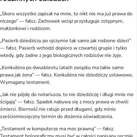
„Skoro wszystko zapisał na mnie, to nikt nie ma już prawa do
niczego” — fałsz. Zachowek wciąż przysługuje zstępnym,
małżonkowi i rodzicom.
„Pasierb dziedziczy po ojczymie tak samo jak rodzone dzieci”
— fałsz. Pasierb wchodzi dopiero w czwartej grupie i tylko
wtedy, gdy żadne z jego biologicznych rodziców nie żyje.
„Konkubina po dwudziestu latach związku ma takie same
prawa jak żona” — fałsz. Konkubina nie dziedziczy ustawowo.
Wymagany testament.
„Jak nie pójdę do notariusza, to nie dziedziczę i długi mnie nie
ścigają” — fałsz. Spadek nabywa się z mocy prawa w chwili
śmierci. Bierność nie ratuje przed długami, gdy minie
sześciomiesięczny termin do złożenia oświadczenia.
„Testament w komputerze ma moc prawną” — fałsz.
Testament holograficzny musi być w całości napisany ręcznie,