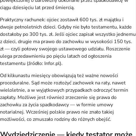
powiększonej o darowizny dokonane przez spadkodawcę w
ciągu dziesięciu lat przed śmiercią.
Praktyczny rachunek: ojciec zostawił 600 tys. zł majątku i
dwoje pełnoletnich dzieci. Gdyby nie było testamentu, każde
dostałoby po 300 tys. zł. Jeśli ojciec zapisał wszystko jednemu
z dzieci, drugie ma prawo do zachowku w wysokości 150 tys.
zł — czyli połowy swojego ustawowego udziału. Roszczenie
ulega przedawnieniu po pięciu latach od ogłoszenia
testamentu (źródło: Infor.pl).
Od kilkunastu miesięcy obowiązują też ważne nowości
proceduralne. Sąd może rozłożyć zachowek na raty, nawet
wieloletnie, a w wyjątkowych przypadkach odroczyć termin
zapłaty. Możliwe jest również zrzeczenie się prawa do
zachowku za życia spadkodawcy — w formie umowy
notarialnej. Wcześniej polskie prawo nie znało takiej
możliwości, co zmuszało rodziny do różnych obejść.
Wydziedziczenie — kiedy testator może