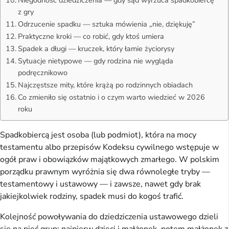
z gry
Odrzucenie spadku — sztuka mówienia „nie, dziękuję”
Praktyczne kroki — co robić, gdy ktoś umiera
Spadek a długi — kruczek, który łamie życiorysy
Sytuacje nietypowe — gdy rodzina nie wygląda
podręcznikowo
Najczęstsze mity, które krążą po rodzinnych obiadach
Co zmieniło się ostatnio i o czym warto wiedzieć w 2026
roku
Spadkobiercą jest osoba (lub podmiot), która na mocy
testamentu albo przepisów Kodeksu cywilnego wstępuje w
ogół praw i obowiązków majątkowych zmarłego. W polskim
porządku prawnym wyróżnia się dwa równoległe tryby —
testamentowy i ustawowy — i zawsze, nawet gdy brak
jakiejkolwiek rodziny, spadek musi do kogoś trafić.
Kolejność powoływania do dziedziczenia ustawowego dzieli
się na pięć grup: najpierw dzieci i małżonek, potem małżonek z