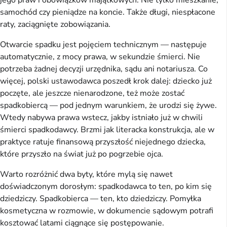
samochód czy pieniądze na koncie. Także długi, niespłacone
raty, zaciągnięte zobowiązania.
Otwarcie spadku jest pojęciem technicznym — następuje
automatycznie, z mocy prawa, w sekundzie śmierci. Nie
potrzeba żadnej decyzji urzędnika, sądu ani notariusza. Co
więcej, polski ustawodawca poszedł krok dalej: dziecko już
poczęte, ale jeszcze nienarodzone, też może zostać
spadkobiercą — pod jednym warunkiem, że urodzi się żywe.
Wtedy nabywa prawa wstecz, jakby istniało już w chwili
śmierci spadkodawcy. Brzmi jak literacka konstrukcja, ale w
praktyce ratuje finansową przyszłość niejednego dziecka,
które przyszło na świat już po pogrzebie ojca.
Warto rozróżnić dwa byty, które mylą się nawet
doświadczonym dorosłym: spadkodawca to ten, po kim się
dziedziczy. Spadkobierca — ten, kto dziedziczy. Pomyłka
kosmetyczna w rozmowie, w dokumencie sądowym potrafi
kosztować latami ciągnące się postępowanie.