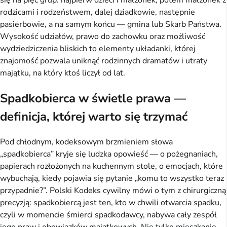
rodzicami i rodzeństwem, dalej dziadkowie, następnie
pasierbowie, a na samym końcu — gmina lub Skarb Państwa.
Wysokość udziałów, prawo do zachowku oraz możliwość
wydziedziczenia bliskich to elementy układanki, której
znajomość pozwala uniknąć rodzinnych dramatów i utraty
majątku, na który ktoś liczył od lat.
Spadkobierca w świetle prawa —
definicja, której warto się trzymać
Pod chłodnym, kodeksowym brzmieniem słowa
„spadkobierca” kryje się ludzka opowieść — o pożegnaniach,
papierach rozłożonych na kuchennym stole, o emocjach, które
wybuchają, kiedy pojawia się pytanie „komu to wszystko teraz
przypadnie?”. Polski Kodeks cywilny mówi o tym z chirurgiczną
precyzją: spadkobiercą jest ten, kto w chwili otwarcia spadku,
czyli w momencie śmierci spadkodawcy, nabywa cały zespół
jego praw i obowiązków majątkowych. Nie tylko mieszkanie,