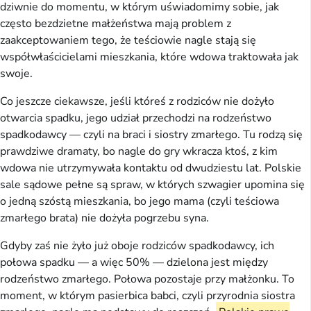
dziwnie do momentu, w którym uświadomimy sobie, jak
często bezdzietne małżeństwa mają problem z
zaakceptowaniem tego, że teściowie nagle stają się
współwłaścicielami mieszkania, które wdowa traktowała jak
swoje.
Co jeszcze ciekawsze, jeśli któreś z rodziców nie dożyło
otwarcia spadku, jego udział przechodzi na rodzeństwo
spadkodawcy — czyli na braci i siostry zmarłego. Tu rodzą się
prawdziwe dramaty, bo nagle do gry wkracza ktoś, z kim
wdowa nie utrzymywała kontaktu od dwudziestu lat. Polskie
sale sądowe pełne są spraw, w których szwagier upomina się
o jedną szóstą mieszkania, bo jego mama (czyli teściowa
zmarłego brata) nie dożyła pogrzebu syna.
Gdyby zaś nie żyło już oboje rodziców spadkodawcy, ich
połowa spadku — a więc 50% — dzielona jest między
rodzeństwo zmarłego. Połowa pozostaje przy małżonku. To
moment, w którym pasierbica babci, czyli przyrodnia siostra