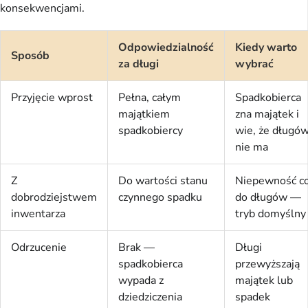
konsekwencjami.
Odpowiedzialność
Kiedy warto
Sposób
za długi
wybrać
Przyjęcie wprost
Pełna, całym
Spadkobierca
majątkiem
zna majątek i
spadkobiercy
wie, że długó
nie ma
Z
Do wartości stanu
Niepewność c
dobrodziejstwem
czynnego spadku
do długów —
inwentarza
tryb domyślny
Odrzucenie
Brak —
Długi
spadkobierca
przewyższają
wypada z
majątek lub
dziedziczenia
spadek