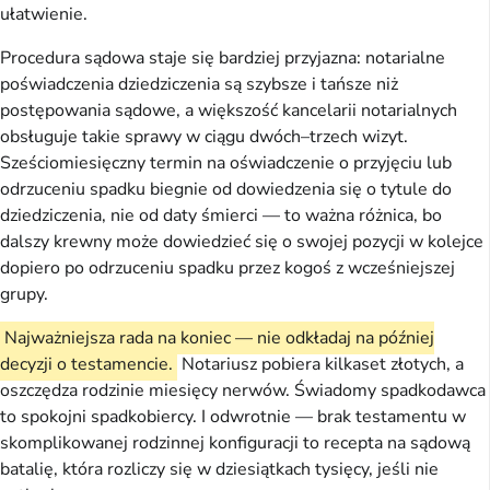
ułatwienie.
Procedura sądowa staje się bardziej przyjazna: notarialne
poświadczenia dziedziczenia są szybsze i tańsze niż
postępowania sądowe, a większość kancelarii notarialnych
obsługuje takie sprawy w ciągu dwóch–trzech wizyt.
Sześciomiesięczny termin na oświadczenie o przyjęciu lub
odrzuceniu spadku biegnie od dowiedzenia się o tytule do
dziedziczenia, nie od daty śmierci — to ważna różnica, bo
dalszy krewny może dowiedzieć się o swojej pozycji w kolejce
dopiero po odrzuceniu spadku przez kogoś z wcześniejszej
grupy.
Najważniejsza rada na koniec — nie odkładaj na później
decyzji o testamencie.
Notariusz pobiera kilkaset złotych, a
oszczędza rodzinie miesięcy nerwów. Świadomy spadkodawca
to spokojni spadkobiercy. I odwrotnie — brak testamentu w
skomplikowanej rodzinnej konfiguracji to recepta na sądową
batalię, która rozliczy się w dziesiątkach tysięcy, jeśli nie