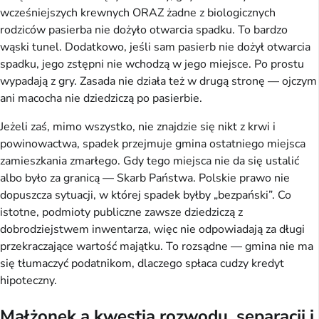
wcześniejszych krewnych ORAZ żadne z biologicznych
rodziców pasierba nie dożyło otwarcia spadku. To bardzo
wąski tunel. Dodatkowo, jeśli sam pasierb nie dożył otwarcia
spadku, jego zstępni nie wchodzą w jego miejsce. Po prostu
wypadają z gry. Zasada nie działa też w drugą stronę — ojczym
ani macocha nie dziedziczą po pasierbie.
Jeżeli zaś, mimo wszystko, nie znajdzie się nikt z krwi i
powinowactwa, spadek przejmuje gmina ostatniego miejsca
zamieszkania zmarłego. Gdy tego miejsca nie da się ustalić
albo było za granicą — Skarb Państwa. Polskie prawo nie
dopuszcza sytuacji, w której spadek byłby „bezpański”. Co
istotne, podmioty publiczne zawsze dziedziczą z
dobrodziejstwem inwentarza, więc nie odpowiadają za długi
przekraczające wartość majątku. To rozsądne — gmina nie ma
się tłumaczyć podatnikom, dlaczego spłaca cudzy kredyt
hipoteczny.
Małżonek a kwestia rozwodu, separacji i