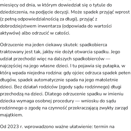
miesięcy od dnia, w którym dowiedział się o tytule do
dziedziczenia, na podjęcie decyzji. Może spadek przyjąć wprost
(z pełną odpowiedzialnością za długi), przyjąć z
dobrodziejstwem inwentarza (odpowiada do wartości
aktywów) albo odrzucić w całości.
Odrzucenie ma jeden ciekawy skutek: spadkobierca
traktowany jest tak, jakby nie dożył otwarcia spadku. Jego
udział przechodzi więc na dalszych spadkobierców —
najczęściej na jego własne dzieci. I tu pojawia się pułapka, w
którą wpada niejedna rodzina: gdy ojciec odrzuca spadek pełen
długów, spadek automatycznie spada na jego małoletnie
dzieci. Bez działań rodziców (zgody sądu rodzinnego) długi
przechodzą na dzieci. Dlatego odrzucenie spadku w imieniu
dziecka wymaga osobnej procedury — wniosku do sądu
rodzinnego o zgodę na czynność przekraczającą zwykły zarząd
majątkiem.
Od 2023 r. wprowadzono ważne ułatwienie: termin na