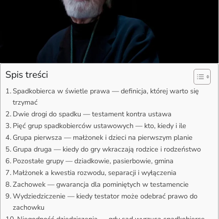
Spis treści
Spadkobierca w świetle prawa — definicja, której warto się
trzymać
Dwie drogi do spadku — testament kontra ustawa
Pięć grup spadkobierców ustawowych — kto, kiedy i ile
Grupa pierwsza — małżonek i dzieci na pierwszym planie
Grupa druga — kiedy do gry wkraczają rodzice i rodzeństwo
Pozostałe grupy — dziadkowie, pasierbowie, gmina
Małżonek a kwestia rozwodu, separacji i wyłączenia
Zachowek — gwarancja dla pominiętych w testamencie
Wydziedziczenie — kiedy testator może odebrać prawo do
zachowku
Niegodność dziedziczenia — gdy sąd wyrzuca spadkobiercę