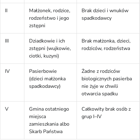
II
Małżonek, rodzice,
Brak dzieci i wnuków
rodzeństwo i jego
spadkodawcy
zstępni
III
Dziadkowie i ich
Brak małżonka, dzieci,
zstępni (wujkowie,
rodziców, rodzeństwa
ciotki, kuzyni)
IV
Pasierbowie
Żadne z rodziców
(dzieci małżonka
biologicznych pasierba
spadkodawcy)
nie żyje w chwili
otwarcia spadku
V
Gmina ostatniego
Całkowity brak osób z
miejsca
grup I–IV
zamieszkania albo
Skarb Państwa