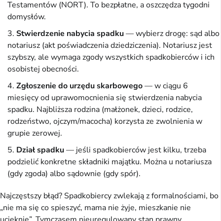
Testamentów (NORT). To bezpłatne, a oszczędza tygodni
domysłów.
Stwierdzenie nabycia spadku
— wybierz drogę: sąd albo
notariusz (akt poświadczenia dziedziczenia). Notariusz jest
szybszy, ale wymaga zgody wszystkich spadkobierców i ich
osobistej obecności.
Zgłoszenie do urzędu skarbowego
— w ciągu 6
miesięcy od uprawomocnienia się stwierdzenia nabycia
spadku. Najbliższa rodzina (małżonek, dzieci, rodzice,
rodzeństwo, ojczym/macocha) korzysta ze zwolnienia w
grupie zerowej.
Dział spadku
— jeśli spadkobierców jest kilku, trzeba
podzielić konkretne składniki majątku. Można u notariusza
(gdy zgoda) albo sądownie (gdy spór).
Najczęstszy błąd? Spadkobiercy zwlekają z formalnościami, bo
„nie ma się co spieszyć, mama nie żyje, mieszkanie nie
ucieknie”. Tymczasem nieuregulowany stan prawny