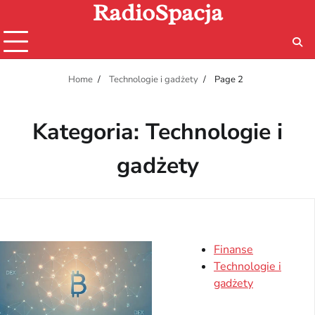
RadioSpacja
Skip
to
content
Home
Technologie i gadżety
Page 2
Kategoria:
Technologie i
gadżety
Finanse
Technologie i
gadżety