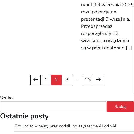
rynek 19 września 2025
roku po oficjalnej
prezentacji 9 września.
Przedsprzedaż
rozpoczęła się 12
września, a urządzenia
są w pełni dostępne […]
Stronicowanie
1
2
3
…
23
wpisów
Szukaj
Szukaj
Ostatnie posty
Grok co to – pełny przewodnik po asystencie AI od xAI