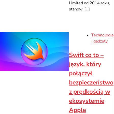
Limited od 2014 roku,
stanowi […]
Technologie
i gadżety
Swift co to –
język, który
połączył
bezpieczeństwo
z prędkością w
ekosystemie
Apple