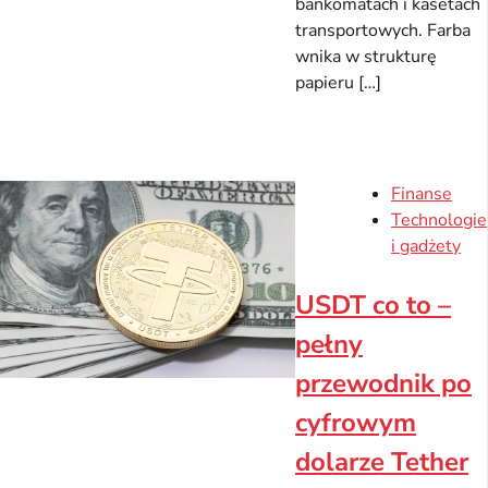
bankomatach i kasetach
transportowych. Farba
wnika w strukturę
papieru […]
Finanse
Technologie
i gadżety
USDT co to –
pełny
przewodnik po
cyfrowym
dolarze Tether