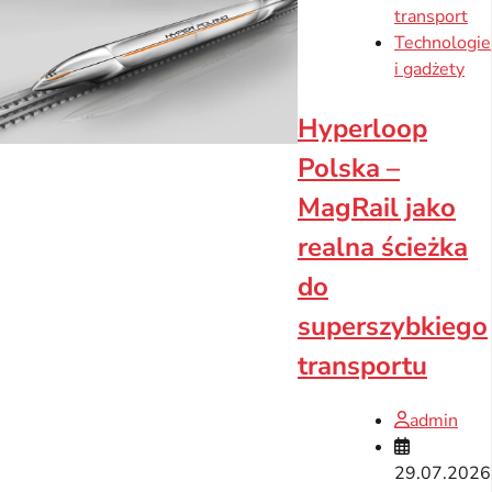
transport
Technologie
i gadżety
Hyperloop
Polska –
MagRail jako
realna ścieżka
do
superszybkiego
transportu
admin
29.07.2026