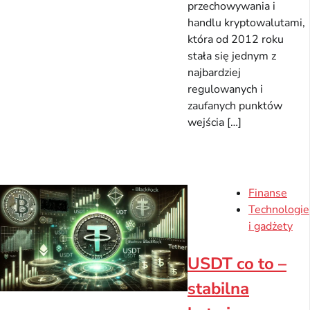
przechowywania i
handlu kryptowalutami,
która od 2012 roku
stała się jednym z
najbardziej
regulowanych i
zaufanych punktów
wejścia […]
Finanse
Technologie
i gadżety
USDT co to –
stabilna