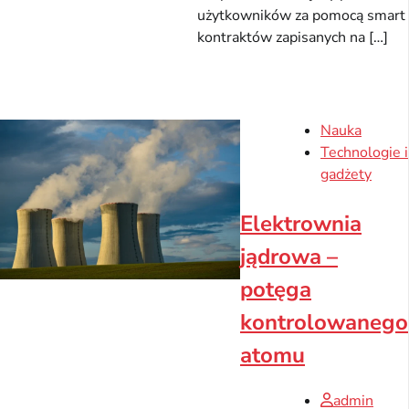
użytkowników za pomocą smart
kontraktów zapisanych na […]
Nauka
Technologie i
gadżety
Elektrownia
jądrowa –
potęga
kontrolowanego
atomu
admin