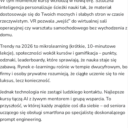
W tym momencie kursy wchodzą w nową erę. Sztuczna 
inteligencja personalizuje ścieżki nauki tak, że materiał 
dostosowuje się do Twoich mocnych i słabych stron w czasie 
rzeczywistym. VR pozwala „wejść” do wirtualnej sali 
operacyjnej czy warsztatu samochodowego bez wychodzenia z 
domu.
Trendy na 2026 to mikrolearning (krótkie, 10-minutowe 
lekcje), społeczności wokół kursów i gamifikacja – punkty, 
odznaki, leaderboardy, które sprawiają, że nauka staje się 
zabawą. Rynek e-learningu rośnie w tempie dwucyfrowym, bo 
firmy i osoby prywatne rozumieją, że ciągłe uczenie się to nie 
luksus, lecz konieczność.
Jednak technologia nie zastąpi ludzkiego kontaktu. Najlepsze 
kursy łączą AI z żywym mentorem i grupą wsparcia. To 
przyszłość, w której każdy znajdzie coś dla siebie – od seniora 
uczącego się obsługi smartfona po specjalistę doskonalącego 
prompt engineering.