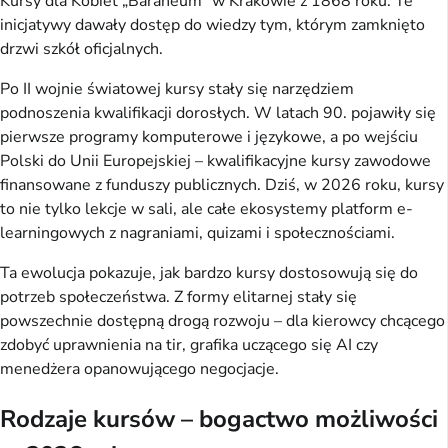
Kursy dla Kobiet „Baraneum” w Krakowie z 1868 roku. Te 
inicjatywy dawały dostęp do wiedzy tym, którym zamknięto 
drzwi szkół oficjalnych.
Po II wojnie światowej kursy stały się narzędziem 
podnoszenia kwalifikacji dorosłych. W latach 90. pojawiły się 
pierwsze programy komputerowe i językowe, a po wejściu 
Polski do Unii Europejskiej – kwalifikacyjne kursy zawodowe 
finansowane z funduszy publicznych. Dziś, w 2026 roku, kursy 
to nie tylko lekcje w sali, ale całe ekosystemy platform e-
learningowych z nagraniami, quizami i społecznościami.
Ta ewolucja pokazuje, jak bardzo kursy dostosowują się do 
potrzeb społeczeństwa. Z formy elitarnej stały się 
powszechnie dostępną drogą rozwoju – dla kierowcy chcącego 
zdobyć uprawnienia na tir, grafika uczącego się AI czy 
menedżera opanowującego negocjacje.
Rodzaje kursów – bogactwo możliwości