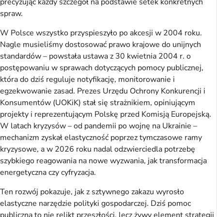
precyzując każdy szczegół na podstawie setek konkretnych 
spraw.
W Polsce wszystko przyspieszyło po akcesji w 2004 roku. 
Nagle musieliśmy dostosować prawo krajowe do unijnych 
standardów – powstała ustawa z 30 kwietnia 2004 r. o 
postępowaniu w sprawach dotyczących pomocy publicznej, 
która do dziś reguluje notyfikację, monitorowanie i 
egzekwowanie zasad. Prezes Urzędu Ochrony Konkurencji i 
Konsumentów (UOKiK) stał się strażnikiem, opiniującym 
projekty i reprezentującym Polskę przed Komisją Europejską. 
W latach kryzysów – od pandemii po wojnę na Ukrainie – 
mechanizm zyskał elastyczność poprzez tymczasowe ramy 
kryzysowe, a w 2026 roku nadal odzwierciedla potrzebę 
szybkiego reagowania na nowe wyzwania, jak transformacja 
energetyczna czy cyfryzacja.
Ten rozwój pokazuje, jak z sztywnego zakazu wyrosło 
elastyczne narzędzie polityki gospodarczej. Dziś pomoc 
publiczna to nie relikt przeszłości, lecz żywy element strategii 