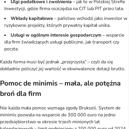
Ulgi podatkowe i zwolnienia
– jak te w Polskiej Strefie
Inwestycji, gdzie firma oszczędza na CIT lub PIT przez lata.
Wkłady kapitałowe
– państwo wchodzi jako inwestor w
ryzykowne projekty, których prywatny kapitał unika.
Usługi w ogólnym interesie gospodarczym
– wsparcie
dla firm świadczących usługi publiczne, jak transport czy
poczta.
Każda forma musi być jednak „przejrzysta” – czyli da się 
dokładnie policzyć jej wartość w ekwiwalencie dotacji brutto.
Pomoc de minimis – mała, ale potężna
broń dla firm
Nie każda mała pomoc wymaga zgody Brukseli. System de 
minimis pozwala na wsparcie do 300 000 euro na jedno 
przedsiębiorstwo w okresie trzech minionych lat 
kalendarzowych – limit podniesiony z 200 000 euro od 2024 