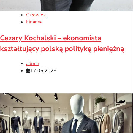
Człowiek
Finanse
Cezary Kochalski – ekonomista
kształtujący polską politykę pieniężną
admin
17.06.2026