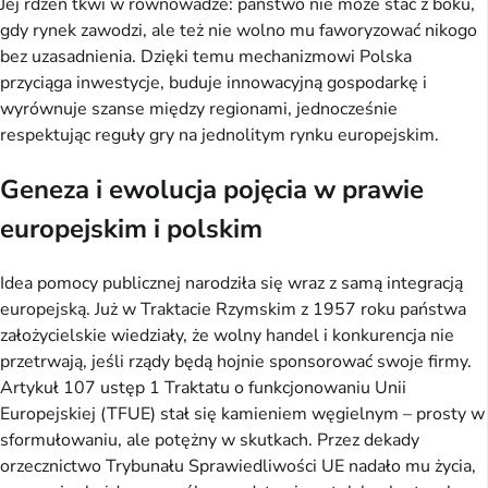
Jej rdzeń tkwi w równowadze: państwo nie może stać z boku, 
gdy rynek zawodzi, ale też nie wolno mu faworyzować nikogo 
bez uzasadnienia. Dzięki temu mechanizmowi Polska 
przyciąga inwestycje, buduje innowacyjną gospodarkę i 
wyrównuje szanse między regionami, jednocześnie 
respektując reguły gry na jednolitym rynku europejskim.
Geneza i ewolucja pojęcia w prawie
europejskim i polskim
Idea pomocy publicznej narodziła się wraz z samą integracją 
europejską. Już w Traktacie Rzymskim z 1957 roku państwa 
założycielskie wiedziały, że wolny handel i konkurencja nie 
przetrwają, jeśli rządy będą hojnie sponsorować swoje firmy. 
Artykuł 107 ustęp 1 Traktatu o funkcjonowaniu Unii 
Europejskiej (TFUE) stał się kamieniem węgielnym – prosty w 
sformułowaniu, ale potężny w skutkach. Przez dekady 
orzecznictwo Trybunału Sprawiedliwości UE nadało mu życia, 