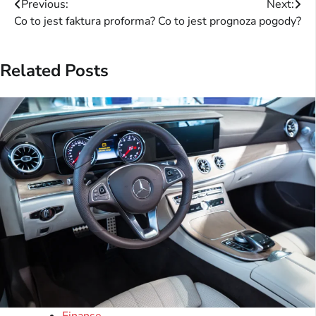
Nawigacja
Previous:
Next:
Co to jest faktura proforma?
Co to jest prognoza pogody?
wpisu
Related Posts
Finanse