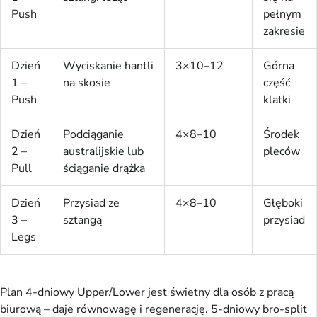
Push
pełnym
zakresie
Dzień
Wyciskanie hantli
3×10–12
Górna
1 –
na skosie
część
Push
klatki
Dzień
Podciąganie
4×8–10
Środek
2 –
australijskie lub
pleców
Pull
ściąganie drążka
Dzień
Przysiad ze
4×8–10
Głęboki
3 –
sztangą
przysiad
Legs
Plan 4-dniowy Upper/Lower jest świetny dla osób z pracą 
biurową – daje równowagę i regenerację. 5-dniowy bro-split 