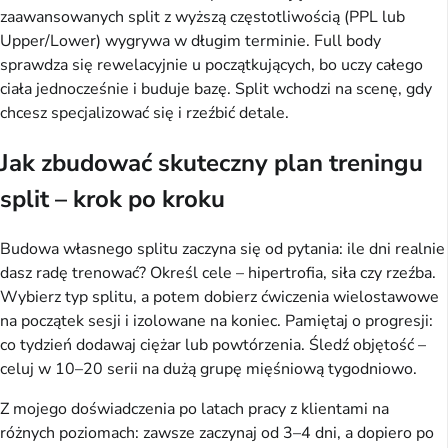
zaawansowanych split z wyższą częstotliwością (PPL lub 
Upper/Lower) wygrywa w długim terminie. Full body 
sprawdza się rewelacyjnie u początkujących, bo uczy całego 
ciała jednocześnie i buduje bazę. Split wchodzi na scenę, gdy 
chcesz specjalizować się i rzeźbić detale.
Jak zbudować skuteczny plan treningu
split – krok po kroku
Budowa własnego splitu zaczyna się od pytania: ile dni realnie 
dasz radę trenować? Określ cele – hipertrofia, siła czy rzeźba. 
Wybierz typ splitu, a potem dobierz ćwiczenia wielostawowe 
na początek sesji i izolowane na koniec. Pamiętaj o progresji: 
co tydzień dodawaj ciężar lub powtórzenia. Śledź objętość – 
celuj w 10–20 serii na dużą grupę mięśniową tygodniowo.
Z mojego doświadczenia po latach pracy z klientami na 
różnych poziomach: zawsze zaczynaj od 3–4 dni, a dopiero po 