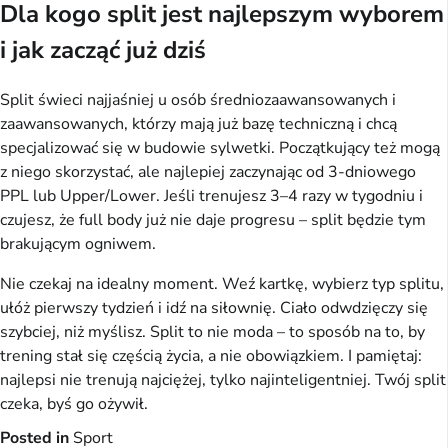
Dla kogo split jest najlepszym wyborem
i jak zacząć już dziś
Split świeci najjaśniej u osób średniozaawansowanych i 
zaawansowanych, którzy mają już bazę techniczną i chcą 
specjalizować się w budowie sylwetki. Początkujący też mogą 
z niego skorzystać, ale najlepiej zaczynając od 3-dniowego 
PPL lub Upper/Lower. Jeśli trenujesz 3–4 razy w tygodniu i 
czujesz, że full body już nie daje progresu – split będzie tym 
brakującym ogniwem.
Nie czekaj na idealny moment. Weź kartkę, wybierz typ splitu, 
ułóż pierwszy tydzień i idź na siłownię. Ciało odwdzięczy się 
szybciej, niż myślisz. Split to nie moda – to sposób na to, by 
trening stał się częścią życia, a nie obowiązkiem. I pamiętaj: 
najlepsi nie trenują najciężej, tylko najinteligentniej. Twój split 
czeka, byś go ożywił.
Posted in
Sport