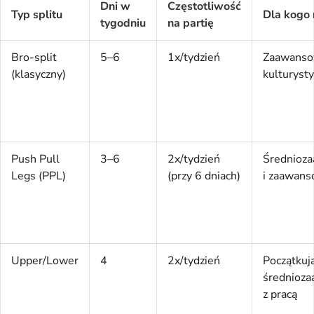
Dni w
Częstotliwość
Typ splitu
Dla kogo 
tygodniu
na partię
Bro-split
5–6
1x/tydzień
Zaawanso
(klasyczny)
kulturysty
Push Pull
3–6
2x/tydzień
Średnioz
Legs (PPL)
(przy 6 dniach)
i zaawans
Upper/Lower
4
2x/tydzień
Początkują
średnioz
z pracą