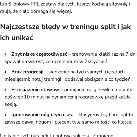
lub 6-dniowy PPL zostaw dla tych, którzy kochają siłownię i 
czują, że ciało domaga się więcej.
Najczęstsze błędy w treningu split i jak
ich unikać
Zbyt niska częstotliwość
– trenowanie klatki raz na 7 dni
spowalnia wzrost; celuj minimum w 2x/tydzień.
Brak progresji
– siedzenie na tych samych ciężarach
miesiącami; notuj treningi i dodawaj obciążenie co tydzień.
Przeciążenie stawów
– pomijanie rozgrzewki i mobility;
poświęć 10 minut na dynamiczną rozgrzewkę przed każdą
sesją.
Ignorowanie nóg i tyłu ciała
– klasyczny błąd bro-splitu;
zawsze dawaj nogom i plecom tyle samo miłości co klatce.
Unikanie tych pułapek to połowa sukcesu. Z mojego 