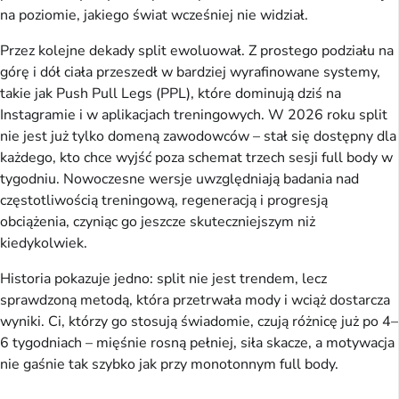
na poziomie, jakiego świat wcześniej nie widział.
Przez kolejne dekady split ewoluował. Z prostego podziału na 
górę i dół ciała przeszedł w bardziej wyrafinowane systemy, 
takie jak Push Pull Legs (PPL), które dominują dziś na 
Instagramie i w aplikacjach treningowych. W 2026 roku split 
nie jest już tylko domeną zawodowców – stał się dostępny dla 
każdego, kto chce wyjść poza schemat trzech sesji full body w 
tygodniu. Nowoczesne wersje uwzględniają badania nad 
częstotliwością treningową, regeneracją i progresją 
obciążenia, czyniąc go jeszcze skuteczniejszym niż 
kiedykolwiek.
Historia pokazuje jedno: split nie jest trendem, lecz 
sprawdzoną metodą, która przetrwała mody i wciąż dostarcza 
wyniki. Ci, którzy go stosują świadomie, czują różnicę już po 4–
6 tygodniach – mięśnie rosną pełniej, siła skacze, a motywacja 
nie gaśnie tak szybko jak przy monotonnym full body.