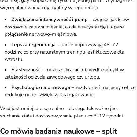
technikę, gdy skupiasz się tylko na jednej partii. Wymaga też 
więcej planowania i dyscypliny w regeneracji.
Zwiększona intensywność i pump
– czujesz, jak krew
dosłownie zalewa mięśnie, co daje satysfakcję i lepsze
połączenie nerwowo-mięśniowe.
Lepsza regeneracja
– partie odpoczywają 48–72
godziny, co przy naturalnym treningu jest kluczowe dla
wzrostu.
Elastyczność
– możesz skracać lub wydłużać cykl w
zależności od życia zawodowego czy urlopu.
Psychologiczna przewaga
– każdy dzień ma jasny cel, co
redukuje nudę i zwiększa zaangażowanie.
Wad jest mniej, ale są realne – dlatego tak ważne jest 
słuchanie ciała i dostosowywanie planu co 8–12 tygodni.
Co mówią badania naukowe – split