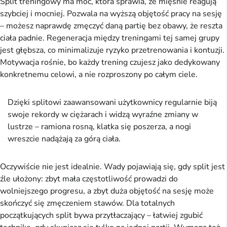
Split treningowy ma moc, która sprawia, że mięśnie reagują 
szybciej i mocniej. Pozwala na wyższą objętość pracy na sesję 
– możesz naprawdę zmęczyć daną partię bez obawy, że reszta 
ciała padnie. Regeneracja między treningami tej samej grupy 
jest głębsza, co minimalizuje ryzyko przetrenowania i kontuzji. 
Motywacja rośnie, bo każdy trening czujesz jako dedykowany 
konkretnemu celowi, a nie rozproszony po całym ciele.
Dzięki splitowi zaawansowani użytkownicy regularnie biją
swoje rekordy w ciężarach i widzą wyraźne zmiany w
lustrze – ramiona rosną, klatka się poszerza, a nogi
wreszcie nadążają za górą ciała.
Oczywiście nie jest idealnie. Wady pojawiają się, gdy split jest 
źle ułożony: zbyt mała częstotliwość prowadzi do 
wolniejszego progresu, a zbyt duża objętość na sesję może 
skończyć się zmęczeniem stawów. Dla totalnych 
początkujących split bywa przytłaczający – łatwiej zgubić 