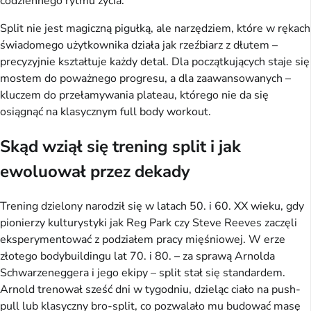
codziennego rytmu życia.
Split nie jest magiczną pigułką, ale narzędziem, które w rękach 
świadomego użytkownika działa jak rzeźbiarz z dłutem – 
precyzyjnie kształtuje każdy detal. Dla początkujących staje się 
mostem do poważnego progresu, a dla zaawansowanych – 
kluczem do przełamywania plateau, którego nie da się 
osiągnąć na klasycznym full body workout.
Skąd wziął się trening split i jak
ewoluował przez dekady
Trening dzielony narodził się w latach 50. i 60. XX wieku, gdy 
pionierzy kulturystyki jak Reg Park czy Steve Reeves zaczęli 
eksperymentować z podziałem pracy mięśniowej. W erze 
złotego bodybuildingu lat 70. i 80. – za sprawą Arnolda 
Schwarzeneggera i jego ekipy – split stał się standardem. 
Arnold trenował sześć dni w tygodniu, dzieląc ciało na push-
pull lub klasyczny bro-split, co pozwalało mu budować masę 