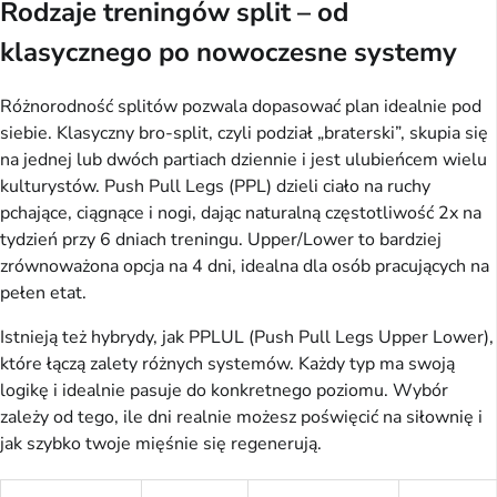
Rodzaje treningów split – od
klasycznego po nowoczesne systemy
Różnorodność splitów pozwala dopasować plan idealnie pod 
siebie. Klasyczny bro-split, czyli podział „braterski”, skupia się 
na jednej lub dwóch partiach dziennie i jest ulubieńcem wielu 
kulturystów. Push Pull Legs (PPL) dzieli ciało na ruchy 
pchające, ciągnące i nogi, dając naturalną częstotliwość 2x na 
tydzień przy 6 dniach treningu. Upper/Lower to bardziej 
zrównoważona opcja na 4 dni, idealna dla osób pracujących na 
pełen etat.
Istnieją też hybrydy, jak PPLUL (Push Pull Legs Upper Lower), 
które łączą zalety różnych systemów. Każdy typ ma swoją 
logikę i idealnie pasuje do konkretnego poziomu. Wybór 
zależy od tego, ile dni realnie możesz poświęcić na siłownię i 
jak szybko twoje mięśnie się regenerują.