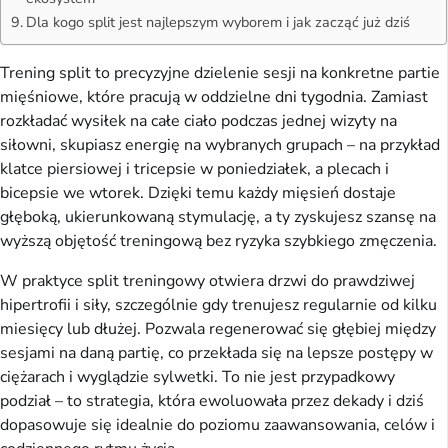
Dla kogo split jest najlepszym wyborem i jak zacząć już dziś
Trening split to precyzyjne dzielenie sesji na konkretne partie 
mięśniowe, które pracują w oddzielne dni tygodnia. Zamiast 
rozkładać wysiłek na całe ciało podczas jednej wizyty na 
siłowni, skupiasz energię na wybranych grupach – na przykład 
klatce piersiowej i tricepsie w poniedziałek, a plecach i 
bicepsie we wtorek. Dzięki temu każdy mięsień dostaje 
głęboką, ukierunkowaną stymulację, a ty zyskujesz szansę na 
wyższą objętość treningową bez ryzyka szybkiego zmęczenia.
W praktyce split treningowy otwiera drzwi do prawdziwej 
hipertrofii i siły, szczególnie gdy trenujesz regularnie od kilku 
miesięcy lub dłużej. Pozwala regenerować się głębiej między 
sesjami na daną partię, co przekłada się na lepsze postępy w 
ciężarach i wyglądzie sylwetki. To nie jest przypadkowy 
podział – to strategia, która ewoluowała przez dekady i dziś 
dopasowuje się idealnie do poziomu zaawansowania, celów i 