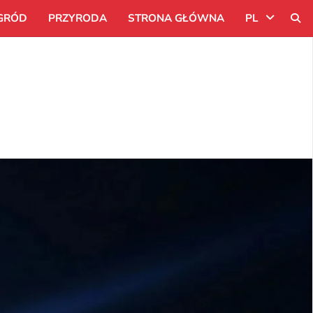
GRÓD
PRZYRODA
STRONA GŁÓWNA
PL
Uk
Ru
Pl