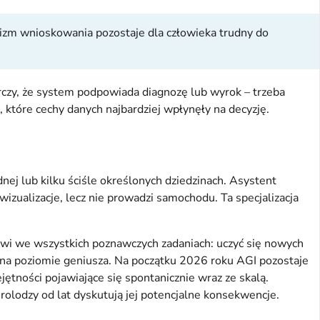
anizm wnioskowania pozostaje dla człowieka trudny do
rczy, że system podpowiada diagnozę lub wyrok – trzeba
c, które cechy danych najbardziej wpłynęły na decyzję.
nej lub kilku ściśle określonych dziedzinach. Asystent
zualizacje, lecz nie prowadzi samochodu. Ta specjalizacja
kowi we wszystkich poznawczych zadaniach: uczyć się nowych
na poziomie geniusza. Na początku 2026 roku AGI pozostaje
ętności pojawiające się spontanicznie wraz ze skalą.
urolodzy od lat dyskutują jej potencjalne konsekwencje.