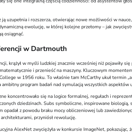
tały się one integralną częścią codzienności: od asystentów 
ecz ją uzupełnia i rozszerza, otwierając nowe możliwości w nauce
na dynamiczną ewolucję, w której kolejne przełomy – jak zwyc
ą osiągnąć.
ferencji w Dartmouth
i, krążył w myśli ludzkiej znacznie wcześniej niż pojawiły si
ć matematycznie i przenieść na maszyny. Kluczowym momentem 
llege w 1956 roku. To właśnie tam McCarthy ukuł termin „arti
ambitny program badań nad symulacją wszystkich aspektów ucze
zne koncentrowało się na logice formalnej, regułach i repreze
nych dziedzinach. Subs symboliczne, inspirowane biologią, sta
jazm opadał z powodu braku mocy obliczeniowej lub zawiedzion
rchitekturami, przyniósł rewolucję.
ucyjna AlexNet zwyciężyła w konkursie ImageNet, pokazując, ż