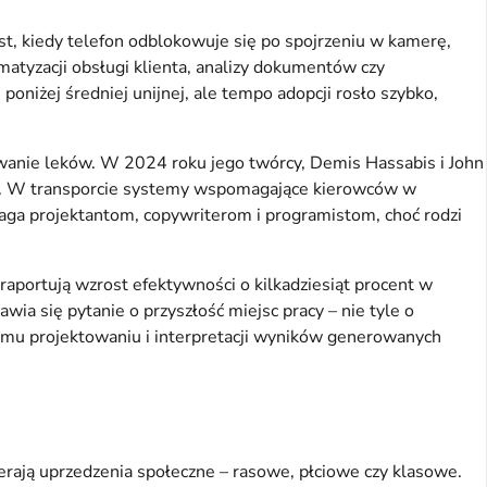
ust, kiedy telefon odblokowuje się po spojrzeniu w kamerę,
matyzacji obsługi klienta, analizy dokumentów czy
poniżej średniej unijnej, ale tempo adopcji rosło szybko,
wanie leków. W 2024 roku jego twórcy, Demis Hassabis i John
ukę. W transporcie systemy wspomagające kierowców w
ga projektantom, copywriterom i programistom, choć rodzi
raportują wzrost efektywności o kilkadziesiąt procent w
ia się pytanie o przyszłość miejsc pracy – nie tyle o
emu projektowaniu i interpretacji wyników generowanych
erają uprzedzenia społeczne – rasowe, płciowe czy klasowe.