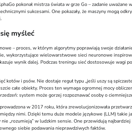
 AlphaGo pokonał mistrza świata w grze Go – zadanie uważane 
technicznymi sukcesami. One pokazały, że maszyny mogą odkryw
.
 się myśleć
ynowe – proces, w którym algorytmy poprawiają swoje działani
kie, wykorzystujące wielowarstwowe sieci neuronowe inspirowa
zekazuje wynik dalej. Podczas treningu sieć dostosowuje wagi 
otów i psów. Nie dostaje reguł typu „jeśli uszy są spiczaste,
reszcie całe obiekty. Proces ten wymaga ogromnej mocy oblicze
zedzeń: system może gorzej rozpoznawać osoby o ciemniejszej 
 wprowadzona w 2017 roku, która zrewolucjonizowała przetwar
 między nimi. Dzięki temu duże modele językowe (LLM) takie ja
my nie „rozumieją” w ludzkim sensie. One przewidują najbardz
– pewnego siebie podawania nieprawdziwych faktów.