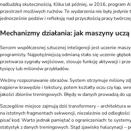
nadludzką skutecznością. Kilka lat później, w 2016, program
przestrzeń możliwych ruchów. Te wydarzenia nie były jedynie 
jednocześnie podziw i refleksję nad przyszłością pracy twórczej
Mechanizmy działania: jak maszyny uczą
Sercem współczesnej sztucznej inteligencji jest uczenie masz
programisty. Najpotężniejszą odmianą stało się uczenie głębo
przetwarza sygnały wejściowe, stosuje funkcję aktywacji i pr
tysięcy lub milionów przykładów.
Weźmy rozpoznawanie obrazów. System otrzymuje miliony zdjęć k
najpierw krawędzie i tekstury, potem kształty oczu czy łap, w
jakości zbiorów treningowych. Błędy w danych prowadzą do upr
Szczególne miejsce zajmują dziś transformery – architektura
na istotnych fragmentach sekwencji, niezależnie od odległości
pisać kod. Warto jednak pamiętać o ograniczeniach: te syste
statystyk z danych treningowych. Stąd zjawisko halucynacji 