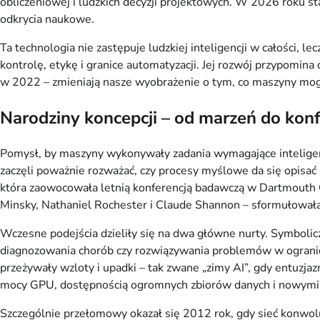
obliczeniowej i ludzkich decyzji projektowych. W 2026 roku s
odkrycia naukowe.
Ta technologia nie zastępuje ludzkiej inteligencji w całości, l
kontrolę, etykę i granice automatyzacji. Jej rozwój przypomi
w 2022 – zmieniają nasze wyobrażenie o tym, co maszyny mog
Narodziny koncepcji – od marzeń do kon
Pomysł, by maszyny wykonywały zadania wymagające inteligencj
zaczęli poważnie rozważać, czy procesy myślowe da się opisa
która zaowocowała letnią konferencją badawczą w Dartmouth Co
Minsky, Nathaniel Rochester i Claude Shannon – sformułowała 
Wczesne podejścia dzieliły się na dwa główne nurty. Symbolic
diagnozowania chorób czy rozwiązywania problemów w ograniczo
przeżywały wzloty i upadki – tak zwane „zimy AI”, gdy entuz
mocy GPU, dostępnością ogromnych zbiorów danych i nowymi a
Szczególnie przełomowy okazał się 2012 rok, gdy sieć konwol