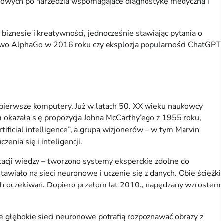
głosowych po narzędzia wspomagające diagnostykę medyczną i
, biznesie i kreatywności, jednocześnie stawiając pytania o
ięstwo AlphaGo w 2016 roku czy eksplozja popularności ChatGPT
ę pierwsze komputery. Już w latach 50. XX wieku naukowcy
okazała się propozycja Johna McCarthy’ego z 1955 roku,
ficial intelligence”, a grupa wizjonerów – w tym Marvin
nia się i inteligencji.
ntacji wiedzy – tworzono systemy eksperckie zdolne do
wiało na sieci neuronowe i uczenie się z danych. Obie ścieżki
ych oczekiwań. Dopiero przełom lat 2010., napędzany wzrostem
e głębokie sieci neuronowe potrafią rozpoznawać obrazy z