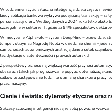
W codziennym życiu sztuczna inteligencja działa często niewido
kiedy aplikacja bankowa wykrywa podejrzaną transakcję – za t
personalizacji ofert. Według danych z 2024 roku tylko około 5,
szczególnie w sektorze IT, gdzie aż 94% specjalistów deklarowa
W medycynie AlphaFold – system DeepMind – przewidział struk
Jumper, otrzymali Nagrodę Nobla w dziedzinie chemii – jede
samochodach autonomicznych analizują dane z setek czujnikó
też dyskusje o autentyczności i prawach autorskich.
Z perspektywy biznesu największą wartość przynosi automatyza
obszarach takich jak prognozowanie popytu, optymalizacja łańc
całkowite zastępowanie ludzi, ile o zmianę charakteru pracy
przez maszyny.
Cienie i światła: dylematy etyczne oraz 
Sukcesy sztucznej inteligencji niosą ze sobą poważne wyzwania