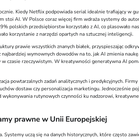
cznie. Kiedy Netflix podpowiada serial idealnie trafiający w g
ym stoi AI. W Polsce coraz więcej firm wdraża systemy do auto
9% polskich przedsiębiorstw korzystało z AI, co plasowało nas 
ło korzystanie z narzędzi opartych na sztucznej inteligencji.
tury prawie wszystkich znanych białek, przyspieszając odkry
n z najbardziej wymownych dowodów na to, jak AI zmienia na
w w czasie rzeczywistym. W kreatywności generatywna AI poma
cja powtarzalnych zadań analitycznych i predykcyjnych. Firmy 
uchów dostaw czy personalizacja marketingu. Jednocześnie pojaw
: od wykonywania rutynowych czynności ku nadzorowi, kreatywn
ramy prawne w Unii Europejskiej
. Systemy uczą się na danych historycznych, które często zawi