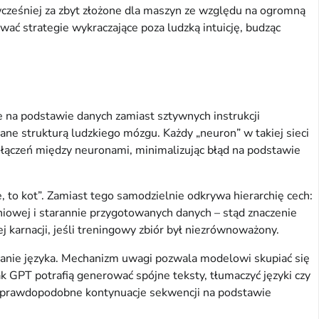
wcześniej za zbyt złożone dla maszyn ze względu na ogromną
ać strategie wykraczające poza ludzką intuicję, budząc
e na podstawie danych zamiast sztywnych instrukcji
ne strukturą ludzkiego mózgu. Każdy „neuron” w takiej sieci
połączeń między neuronami, minimalizując błąd na podstawie
 to kot”. Zamiast tego samodzielnie odkrywa hierarchię cech:
niowej i starannie przygotowanych danych – stąd znaczenie
karnacji, jeśli treningowy zbiór był niezrównoważony.
zanie języka. Mechanizm uwagi pozwala modelowi skupiać się
k GPT potrafią generować spójne teksty, tłumaczyć języki czy
iej prawdopodobne kontynuacje sekwencji na podstawie