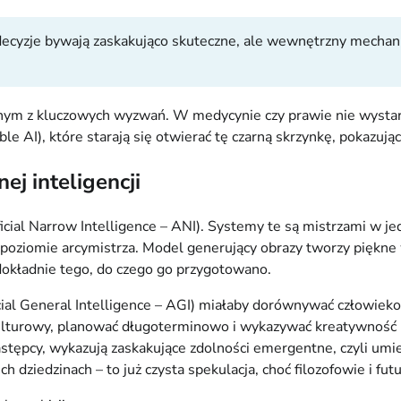
jej decyzje bywają zaskakująco skuteczne, ale wewnętrzny mech
jednym z kluczowych wyzwań. W medycynie czy prawie nie wysta
le AI), które starają się otwierać tę czarną skrzynkę, pokazują
nej inteligencji
cial Narrow Intelligence – ANI). Systemy te są mistrzami w jed
oziomie arcymistrza. Model generujący obrazy tworzy piękne wi
 dokładnie tego, do czego go przygotowano.
ficial General Intelligence – AGI) miałaby dorównywać człowie
ulturowy, planować długoterminowo i wykazywać kreatywność 
tępcy, wykazują zaskakujące zdolności emergentne, czyli umiej
 dziedzinach – to już czysta spekulacja, choć filozofowie i fut