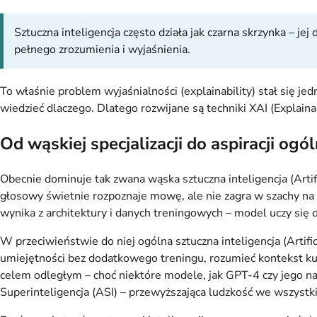
Sztuczna inteligencja często działa jak czarna skrzynka – 
pełnego zrozumienia i wyjaśnienia.
To właśnie problem wyjaśnialności (explainability) stał się 
wiedzieć dlaczego. Dlatego rozwijane są techniki XAI (Explainab
Od wąskiej specjalizacji do aspiracji ogól
Obecnie dominuje tak zwana wąska sztuczna inteligencja (Artifi
głosowy świetnie rozpoznaje mowę, ale nie zagra w szachy na p
wynika z architektury i danych treningowych – model uczy się
W przeciwieństwie do niej ogólna sztuczna inteligencja (Arti
umiejętności bez dodatkowego treningu, rozumieć kontekst k
celem odległym – choć niektóre modele, jak GPT-4 czy jego nas
Superinteligencja (ASI) – przewyższająca ludzkość we wszystkich