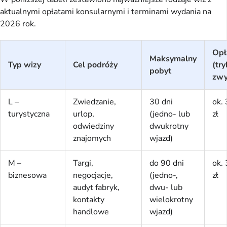
aktualnymi opłatami konsularnymi i terminami wydania na
2026 rok.
Opł
Maksymalny
Typ wizy
Cel podróży
(try
pobyt
zwy
L –
Zwiedzanie,
30 dni
ok.
turystyczna
urlop,
(jedno- lub
zł
odwiedziny
dwukrotny
znajomych
wjazd)
M –
Targi,
do 90 dni
ok.
biznesowa
negocjacje,
(jedno-,
zł
audyt fabryk,
dwu- lub
kontakty
wielokrotny
handlowe
wjazd)