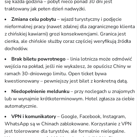
się każda godzina – pobyt nieco ponad 30 dni jest
traktowany jak pełen dzień nadwyżki.
Zmiana celu pobytu
– wjazd turystyczny i podjęcie
nieformalnej pracy (nawet zdalnej dla zagranicznego klienta
z chińskiej kawiarni) grozi konsekwencjami. Granica jest
cienka, ale chińskie służby coraz częściej weryfikują źródła
dochodów.
Brak biletu powrotnego
– linia lotnicza może odmówić
wejścia na pokład, jeśli nie wykażesz, że opuścisz Chiny w
ramach 30-dniowego limitu. Open ticket bywa
kwestionowany – pewniejszy jest bilet z konkretną datą.
Niedopełnienie meldunku
– przy noclegach u znajomych
lub w wynajmie krótkoterminowym. Hotel zgłasza za ciebie
automatycznie.
VPN i komunikatory
– Google, Facebook, Instagram,
WhatsApp są w Chinach zablokowane. Korzystanie z VPN
jest tolerowane dla turystów, ale formalnie nielegalne.