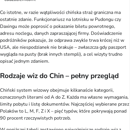
Co istotne, w razie wątpliwości chińska straż graniczna ma
ostatnie zdanie. Funkcjonariusz na lotnisku w Pudongu czy
Daxingu może poprosić o pokazanie biletu powrotnego,
adresu noclegu, danych zapraszającej firmy. Doświadczenie
podróżników pokazuje, że odprawa zwykle trwa krócej niż w
USA, ale niespodzianek nie brakuje – zwłaszcza gdy paszport
wygląda na pusty (brak innych stempli), a cel wizyty trudno
opisać jednym zdaniem.
Rodzaje wiz do Chin – pełny przegląd
Chiński system wizowy obejmuje kilkanaście kategorii,
oznaczonych literami od A do Z. Każda ma własne wymagania,
limity pobytu i listę dokumentów. Najczęściej wybierane przez
Polaków to L, M, F, Z i X – pięć typów, które pokrywają ponad
90 procent rzeczywistych potrzeb.
W poniższej tabeli zestawiono najważniejsze rodzaje wiz z