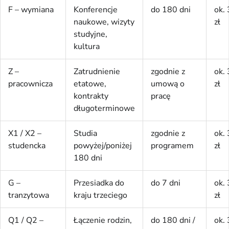
F – wymiana
Konferencje
do 180 dni
ok.
naukowe, wizyty
zł
studyjne,
kultura
Z –
Zatrudnienie
zgodnie z
ok.
pracownicza
etatowe,
umową o
zł
kontrakty
pracę
długoterminowe
X1 / X2 –
Studia
zgodnie z
ok.
studencka
powyżej/poniżej
programem
zł
180 dni
G –
Przesiadka do
do 7 dni
ok.
tranzytowa
kraju trzeciego
zł
Q1 / Q2 –
Łączenie rodzin,
do 180 dni /
ok.