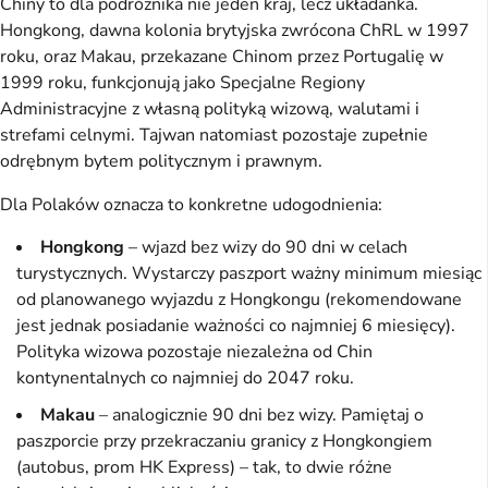
Chiny to dla podróżnika nie jeden kraj, lecz układanka.
Hongkong, dawna kolonia brytyjska zwrócona ChRL w 1997
roku, oraz Makau, przekazane Chinom przez Portugalię w
1999 roku, funkcjonują jako Specjalne Regiony
Administracyjne z własną polityką wizową, walutami i
strefami celnymi. Tajwan natomiast pozostaje zupełnie
odrębnym bytem politycznym i prawnym.
Dla Polaków oznacza to konkretne udogodnienia:
Hongkong
– wjazd bez wizy do 90 dni w celach
turystycznych. Wystarczy paszport ważny minimum miesiąc
od planowanego wyjazdu z Hongkongu (rekomendowane
jest jednak posiadanie ważności co najmniej 6 miesięcy).
Polityka wizowa pozostaje niezależna od Chin
kontynentalnych co najmniej do 2047 roku.
Makau
– analogicznie 90 dni bez wizy. Pamiętaj o
paszporcie przy przekraczaniu granicy z Hongkongiem
(autobus, prom HK Express) – tak, to dwie różne