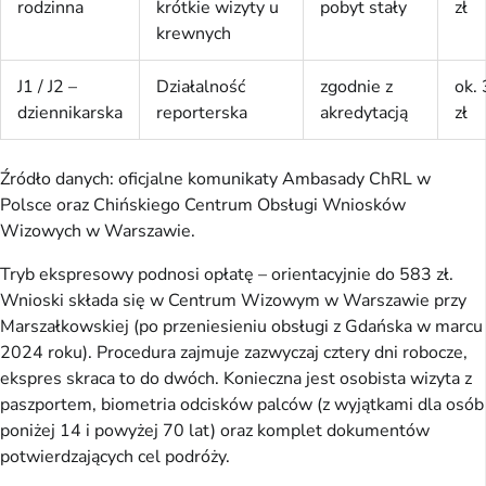
rodzinna
krótkie wizyty u
pobyt stały
zł
krewnych
J1 / J2 –
Działalność
zgodnie z
ok.
dziennikarska
reporterska
akredytacją
zł
Źródło danych: oficjalne komunikaty Ambasady ChRL w
Polsce oraz Chińskiego Centrum Obsługi Wniosków
Wizowych w Warszawie.
Tryb ekspresowy podnosi opłatę – orientacyjnie do 583 zł.
Wnioski składa się w Centrum Wizowym w Warszawie przy
Marszałkowskiej (po przeniesieniu obsługi z Gdańska w marcu
2024 roku). Procedura zajmuje zazwyczaj cztery dni robocze,
ekspres skraca to do dwóch. Konieczna jest osobista wizyta z
paszportem, biometria odcisków palców (z wyjątkami dla osób
poniżej 14 i powyżej 70 lat) oraz komplet dokumentów
potwierdzających cel podróży.