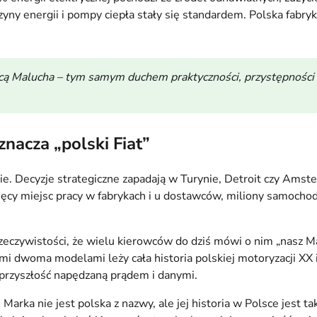
y energii i pompy ciepła stały się standardem. Polska fabryka
pcą Malucha – tym samym duchem praktyczności, przystępności 
acza „polski Fiat”
kie. Decyzje strategiczne zapadają w Turynie, Detroit czy Amste
sięcy miejsc pracy w fabrykach i u dostawców, miliony samochodó
zeczywistości, że wielu kierowców do dziś mówi o nim „nasz 
mi dwoma modelami leży cała historia polskiej motoryzacji XX 
 przyszłość napędzaną prądem i danymi.
 Marka nie jest polska z nazwy, ale jej historia w Polsce jest t