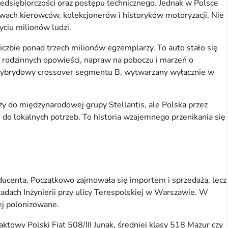
zedsiębiorczości oraz postępu technicznego. Jednak w Polsce
mowach kierowców, kolekcjonerów i historyków motoryzacji. Nie
yciu milionów ludzi.
iczbie ponad trzech milionów egzemplarzy. To auto stało się
 rodzinnych opowieści, napraw na poboczu i marzeń o
 hybrydowy crossover segmentu B, wytwarzany wyłącznie w
eży do międzynarodowej grupy Stellantis, ale Polska przez
 do lokalnych potrzeb. To historia wzajemnego przenikania się
roducenta. Początkowo zajmowała się importem i sprzedażą, lecz
adach Inżynierii przy ulicy Terespolskiej w Warszawie. W
ej polonizowane.
wy Polski Fiat 508/III Junak, średniej klasy 518 Mazur czy