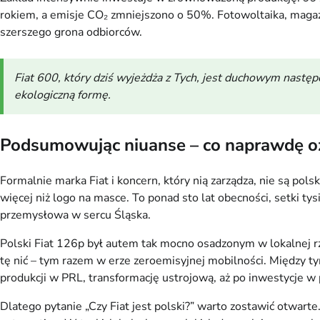
rokiem, a emisje CO₂ zmniejszono o 50%. Fotowoltaika, magazyn
szerszego grona odbiorców.
Fiat 600, który dziś wyjeżdża z Tych, jest duchowym nastę
ekologiczną formę.
Podsumowując niuanse – co naprawdę ozn
Formalnie marka Fiat i koncern, który nią zarządza, nie są pols
więcej niż logo na masce. To ponad sto lat obecności, setki ty
przemysłowa w sercu Śląska.
Polski Fiat 126p był autem tak mocno osadzonym w lokalnej r
tę nić – tym razem w erze zeroemisyjnej mobilności. Między ty
produkcji w PRL, transformację ustrojową, aż po inwestycje w
Dlatego pytanie „Czy Fiat jest polski?” warto zostawić otwarte.