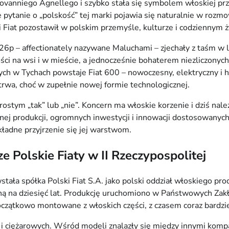
Giovanniego Agnellego i szybko stała się symbolem włoskiej pr
że pytanie o „polskość” tej marki pojawia się naturalnie w roz
ki Fiat pozostawił w polskim przemyśle, kulturze i codziennym ż
26p – affectionately nazywane Maluchami – zjechały z taśm w l
i na wsi i w mieście, a jednocześnie bohaterem niezliczonych
ych w Tychach powstaje Fiat 600 – nowoczesny, elektryczny i
a trwa, choć w zupełnie nowej formie technologicznej.
prostym „tak” lub „nie”. Koncern ma włoskie korzenie i dziś nal
nej produkcji, ogromnych inwestycji i innowacji dostosowanych
okładne przyjrzenie się jej warstwom.
 Polskie Fiaty w II Rzeczypospolitej
stała spółka Polski Fiat S.A. jako polski oddział włoskiego p
ną na dziesięć lat. Produkcję uruchomiono w Państwowych Zakł
czątkowo montowane z włoskich części, z czasem coraz bardzi
ężarowych. Wśród modeli znalazły się między innymi kompakto