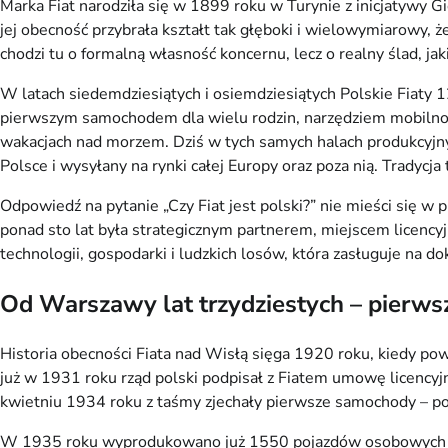
Marka Fiat narodziła się w 1899 roku w Turynie z inicjatywy 
jej obecność przybrała kształt tak głęboki i wielowymiarowy, 
chodzi tu o formalną własność koncernu, lecz o realny ślad, ja
W latach siedemdziesiątych i osiemdziesiątych Polskie Fiaty 1
pierwszym samochodem dla wielu rodzin, narzędziem mobilnośc
wakacjach nad morzem. Dziś w tych samych halach produkcyjn
Polsce i wysyłany na rynki całej Europy oraz poza nią. Tradycj
Odpowiedź na pytanie „Czy Fiat jest polski?” nie mieści się w 
ponad sto lat była strategicznym partnerem, miejscem licencyj
technologii, gospodarki i ludzkich losów, która zasługuje na d
Od Warszawy lat trzydziestych – pierwsze
Historia obecności Fiata nad Wisłą sięga 1920 roku, kiedy pow
już w 1931 roku rząd polski podpisał z Fiatem umowę licencyj
kwietniu 1934 roku z taśmy zjechały pierwsze samochody – po
W 1935 roku wyprodukowano już 1550 pojazdów osobowych i ci