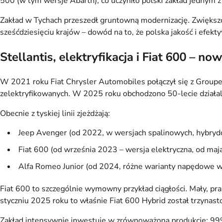
500 (w tym wersje Abarth), co uczyniło polski zakład jednym 
Zakład w Tychach przeszedł gruntowną modernizację. Zwiększ
sześćdziesięciu krajów – dowód na to, że polska jakość i efek
Stellantis, elektryfikacja i Fiat 600 – now
W 2021 roku Fiat Chrysler Automobiles połączył się z Groupe
zelektryfikowanych. W 2025 roku obchodzono 50-lecie działa
Obecnie z tyskiej linii zjeżdżają:
Jeep Avenger (od 2022, w wersjach spalinowych, hybry
Fiat 600 (od września 2023 – wersja elektryczna, od ma
Alfa Romeo Junior (od 2024, różne warianty napędowe
Fiat 600 to szczególnie wymowny przykład ciągłości. Mały, pr
styczniu 2025 roku to właśnie Fiat 600 Hybrid został trzyn
Zakład intensywnie inwestuje w zrównoważoną produkcję: 99% 