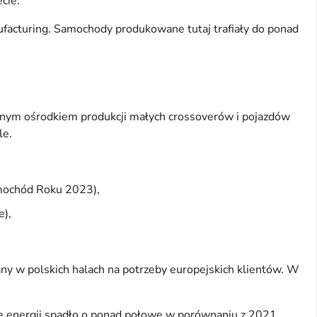
cie.
acturing. Samochody produkowane tutaj trafiały do ponad
cznym ośrodkiem produkcji małych crossoverów i pojazdów
le.
amochód Roku 2023),
e),
any w polskich halach na potrzeby europejskich klientów. W
ie energii spadło o ponad połowę w porównaniu z 2021