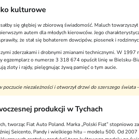
sko kulturowe
y wpisałby się głębiej w zbiorową świadomość. Maluch towarzy
ierwszym autem dla młodych kierowców. Jego charakterystyczny
prawiły, że stał się bohaterem dowcipów, piosenek i rodzinnyc
szymi zderzakami i drobnymi zmianami technicznymi. W 1997 
łty egzemplarz o numerze 3 318 674 opuścił linię w Bielsku-Bi
ą zloty i rajdy, pielęgnując żywą pamięć o tym aucie.
poczucie niezależności i otworzył drzwi do szerszego świata – c
owoczesnej produkcji w Tychach
, tworząc Fiat Auto Poland. Marka „Polski Fiat” stopniowo za
źniej Seicento, Pandy i wielkiego hitu – modelu 500. Od 2007