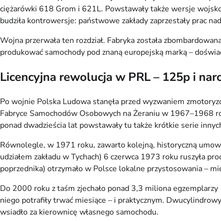
ciężarówki 618 Grom i 621L. Powstawały także wersje wojskow
budziła kontrowersje: państwowe zakłady zaprzestały prac nad
Wojna przerwała ten rozdział. Fabryka została zbombardowana, a
produkować samochody pod znaną europejską marką – doświadc
Licencyjna rewolucja w PRL – 125p i na
Po wojnie Polska Ludowa stanęła przed wyzwaniem zmotoryzo
Fabryce Samochodów Osobowych na Żeraniu w 1967–1968 roku
ponad dwadzieścia lat powstawały tu także krótkie serie inny
Równolegle, w 1971 roku, zawarto kolejną, historyczną umow
udziałem zakładu w Tychach) 6 czerwca 1973 roku ruszyła pro
poprzednika) otrzymało w Polsce lokalne przystosowania – mię
Do 2000 roku z taśm zjechało ponad 3,3 miliona egzemplarzy
niego potrafiły trwać miesiące – i praktycznym. Dwucylindrowy,
wsiadło za kierownicę własnego samochodu.