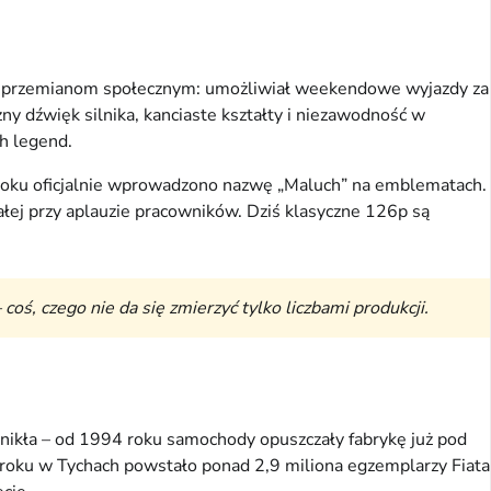
szył przemianom społecznym: umożliwiał weekendowe wyjazdy za
 dźwięk silnika, kanciaste kształty i niezawodność w
h legend.
roku oficjalnie wprowadzono nazwę „Maluch” na emblematach.
ałej przy aplauzie pracowników. Dziś klasyczne 126p są
oś, czego nie da się zmierzyć tylko liczbami produkcji.
nikła – od 1994 roku samochody opuszczały fabrykę już pod
 roku w Tychach powstało ponad 2,9 miliona egzemplarzy Fiata