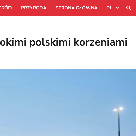
GRÓD
PRZYRODA
STRONA GŁÓWNA
PL
Uk
bokimi polskimi korzeniami
Ru
Pl