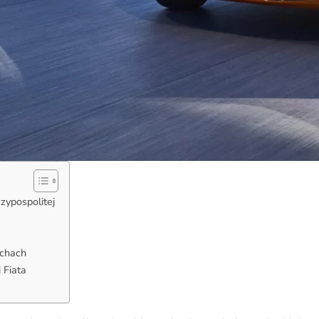
zypospolitej
ychach
i Fiata