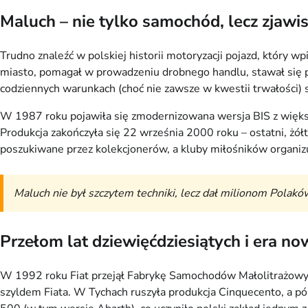
Maluch – nie tylko samochód, lecz zjawi
Trudno znaleźć w polskiej historii motoryzacji pojazd, któr
miasto, pomagał w prowadzeniu drobnego handlu, stawał się p
codziennych warunkach (choć nie zawsze w kwestii trwałości) s
W 1987 roku pojawiła się zmodernizowana wersja BIS z więk
Produkcja zakończyła się 22 września 2000 roku – ostatni, żó
poszukiwane przez kolekcjonerów, a kluby miłośników organizuj
Maluch nie był szczytem techniki, lecz dał milionom Polaków 
Przełom lat dziewięćdziesiątych i era n
W 1992 roku Fiat przejął Fabrykę Samochodów Małolitrażowych
szyldem Fiata. W Tychach ruszyła produkcja Cinquecento, a pó