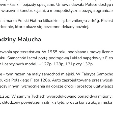
e – łaziki i pojazdy specjalne. Umowa dawała Polsce dostęp 
 własnymi konstrukcjami, a monopolistyczna pozycja ogranicza
 marka Polski Fiat na kilkadziesiąt lat zniknęła z dróg. Pozost
zenie, które okaże się bezcenne dekady później.
rodziny Malucha
wania społeczeństwa. W 1965 roku podpisano umowę licencyj
. Samochód łączył płytę podłogową i układ napędowy z Fia
ch licencyjnych modeli – 127p, 128p, 131p czy 132p.
ę – tym razem na mały samochód miejski. W Fabryce Samochod
dukcja Polskiego Fiata 126p. Auto zaprojektowane przez włosk
dzy innymi wzmocnienia na gorsze drogi i prostotę ułatwiając
 126p. W samym Tychach wyprodukowano ponad dwa miliony szt
 chłodzony powietrzem silnik z tyłu, prosta konstrukcja i nisk