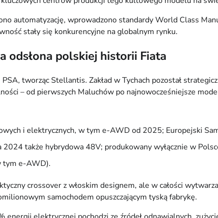
z kluczowych centrów produkcji tego kultowego modelu na świe
ono automatyzację, wprowadzono standardy World Class Manuf
tywność stały się konkurencyjne na globalnym rynku.
a odsłona polskiej historii Fiata
 PSA, tworząc Stellantis. Zakład w Tychach pozostał strategi
lności – od pierwszych Maluchów po najnowocześniejsze mode
dowych i elektrycznych, w tym e-AWD od 2025; Europejski S
ja 2024 także hybrydowa 48V; produkowany wyłącznie w Polsc
 w tym e-AWD).
aktyczny crossover z włoskim designem, ale w całości wytwarz
astomilionowym samochodem opuszczającym tyską fabrykę.
energii elektrycznej pochodzi ze źródeł odnawialnych, zużyc