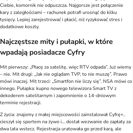
Ciebie, komornik nie odpuszcza. Najgorsze jest połączenie 
kary z zaległościami – rachunek potrafi urosnąć do kilku 
tysięcy. Lepiej zarejestrować i płacić, niż ryzykować stres i 
dodatkowe koszty.
Najczęstsze mity i pułapki, w które
wpadają posiadacze Cyfry
Mit pierwszy: „Płacę za satelitę, więc RTV odpada”. Już wiemy 
– nie. Mit drugi: „Jak nie oglądam TVP, to nie muszę”. Prawo 
mówi inaczej. Mit trzeci: „Smartfon nie liczy się”. NSA mówi co 
innego. Pułapka: kupno nowego telewizora Smart TV z 
dekoderem satelitarnym i zapomnienie o 14-dniowym 
terminie rejestracji.
Z życia: znajomy z małej miejscowości zainstalował Cyfrę+, 
cieszył się sportem na żywo i… dostał wezwanie do zapłaty za 
dwa lata wstecz. Rejestracja uratowała go przed karą, ale 