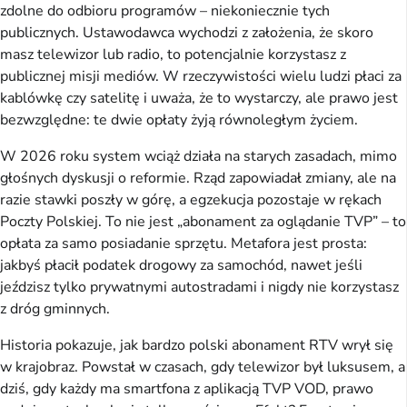
zdolne do odbioru programów – niekoniecznie tych 
publicznych. Ustawodawca wychodzi z założenia, że skoro 
masz telewizor lub radio, to potencjalnie korzystasz z 
publicznej misji mediów. W rzeczywistości wielu ludzi płaci za 
kablówkę czy satelitę i uważa, że to wystarczy, ale prawo jest 
bezwzględne: te dwie opłaty żyją równoległym życiem.
W 2026 roku system wciąż działa na starych zasadach, mimo 
głośnych dyskusji o reformie. Rząd zapowiadał zmiany, ale na 
razie stawki poszły w górę, a egzekucja pozostaje w rękach 
Poczty Polskiej. To nie jest „abonament za oglądanie TVP” – to 
opłata za samo posiadanie sprzętu. Metafora jest prosta: 
jakbyś płacił podatek drogowy za samochód, nawet jeśli 
jeździsz tylko prywatnymi autostradami i nigdy nie korzystasz 
z dróg gminnych.
Historia pokazuje, jak bardzo polski abonament RTV wrył się 
w krajobraz. Powstał w czasach, gdy telewizor był luksusem, a 
dziś, gdy każdy ma smartfona z aplikacją TVP VOD, prawo 