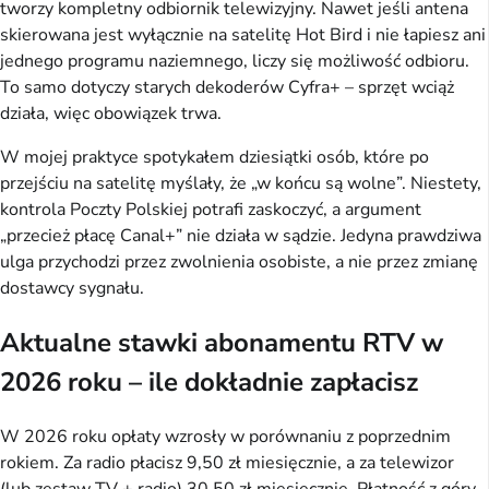
tworzy kompletny odbiornik telewizyjny. Nawet jeśli antena 
skierowana jest wyłącznie na satelitę Hot Bird i nie łapiesz ani 
jednego programu naziemnego, liczy się możliwość odbioru. 
To samo dotyczy starych dekoderów Cyfra+ – sprzęt wciąż 
działa, więc obowiązek trwa.
W mojej praktyce spotykałem dziesiątki osób, które po 
przejściu na satelitę myślały, że „w końcu są wolne”. Niestety, 
kontrola Poczty Polskiej potrafi zaskoczyć, a argument 
„przecież płacę Canal+” nie działa w sądzie. Jedyna prawdziwa 
ulga przychodzi przez zwolnienia osobiste, a nie przez zmianę 
dostawcy sygnału.
Aktualne stawki abonamentu RTV w
2026 roku – ile dokładnie zapłacisz
W 2026 roku opłaty wzrosły w porównaniu z poprzednim 
rokiem. Za radio płacisz 9,50 zł miesięcznie, a za telewizor 
(lub zestaw TV + radio) 30,50 zł miesięcznie. Płatność z góry 