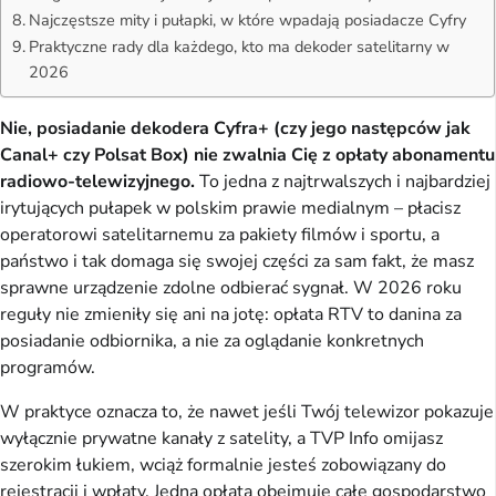
Najczęstsze mity i pułapki, w które wpadają posiadacze Cyfry
Praktyczne rady dla każdego, kto ma dekoder satelitarny w
2026
Nie, posiadanie dekodera Cyfra+ (czy jego następców jak 
Canal+ czy Polsat Box) nie zwalnia Cię z opłaty abonamentu 
radiowo-telewizyjnego.
 To jedna z najtrwalszych i najbardziej 
irytujących pułapek w polskim prawie medialnym – płacisz 
operatorowi satelitarnemu za pakiety filmów i sportu, a 
państwo i tak domaga się swojej części za sam fakt, że masz 
sprawne urządzenie zdolne odbierać sygnał. W 2026 roku 
reguły nie zmieniły się ani na jotę: opłata RTV to danina za 
posiadanie odbiornika, a nie za oglądanie konkretnych 
programów.
W praktyce oznacza to, że nawet jeśli Twój telewizor pokazuje 
wyłącznie prywatne kanały z satelity, a TVP Info omijasz 
szerokim łukiem, wciąż formalnie jesteś zobowiązany do 
rejestracji i wpłaty. Jedna opłata obejmuje całe gospodarstwo 