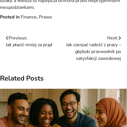
działa, a wiedza to najlepsza ochrona przed nieprzyjemnymi 
niespodziankami.
Posted in
Finanse
,
Prawo
Nawigacja
Previous:
Next:
Jak płacić mniej za prąd
Jak czerpać radość z pracy –
wpisu
głęboki przewodnik po
satysfakcji zawodowej
Related Posts