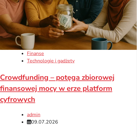
Finanse
Technologie i gadżety
Crowdfunding – potęga zbiorowej
finansowej mocy w erze platform
cyfrowych
admin
09.07.2026