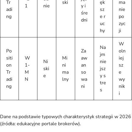
Tr
ski
ęk
ma
1
nie
y i
adi
sz
nie
śre
ng
e r
po
dni
uc
zyc
hy
ji
W
Na
Po
Za
oln
jm
siti
W
Mi
aw
iej
Ni
nie
on
1-
ni
an
sz
ski
jsz
Tr
M
ma
so
e
e
y s
adi
N
lny
wa
wy
tre
ng
ni
nik
s
i
Dane na podstawie typowych charakterystyk strategii w 2026
(źródła: edukacyjne portale brokerów).