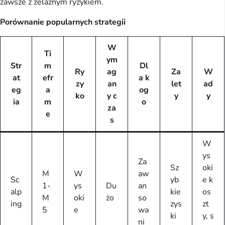
zawsze z żelaznym ryzykiem.
Porównanie popularnych strategii
W
Ti
ym
Str
m
Dl
Ry
ag
Za
W
at
efr
a k
zy
an
let
ad
eg
a
og
ko
y c
y
y
ia
m
o
za
e
s
W
ys
Za
Sz
oki
M
W
aw
Sc
yb
e k
1-
ys
Du
an
alp
kie
os
M
oki
żo
so
ing
zys
zt
5
e
wa
ki
y, s
ni