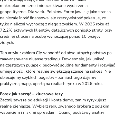
makroekonomiczne i nieoczekiwane wydarzenia
geopolityczne. Dla wielu Polaków Forex jawi się jako szansa
na niezależność finansową, ale rzeczywistość pokazuje, że
tylko nieliczni wychodzą z niego z zyskiem. W 2025 roku aż
72,2% aktywnych klientów detalicznych poniosło straty, przy
średniej stracie na osobę wynoszącej ponad 10 tysięcy
złotych.
Ten artykuł zabiera Cię w podróż od absolutnych podstaw po
zaawansowane niuanse tradingu. Dowiesz się, jak unikać
najczęstszych pułapek, budować solidne fundamenty i rozwijać
umiejętności, które realnie zwiększają szanse na sukces. Nie
obiecujemy szybkich bogactw – zamiast tego dajemy
praktyczną mapę, opartą na realiach rynku w 2026 roku.
Forex jak zacząć – kluczowe tezy
Zacznij zawsze od edukacji i konta demo, zanim ryzykujesz
realne pieniądze. Wybierz regulowanego brokera z polskim
wsparciem i niskimi spreadami. Opanuj podstawy analizy