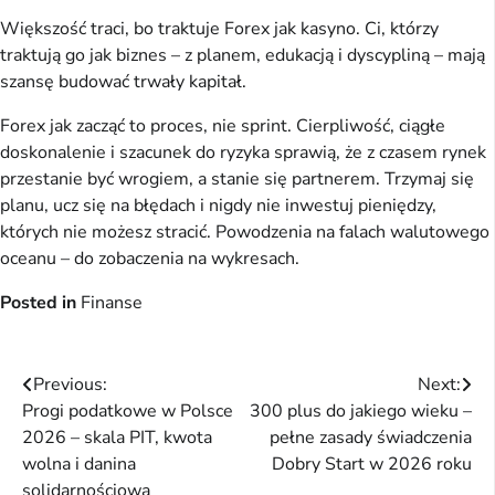
Większość traci, bo traktuje Forex jak kasyno. Ci, którzy
traktują go jak biznes – z planem, edukacją i dyscypliną – mają
szansę budować trwały kapitał.
Forex jak zacząć to proces, nie sprint. Cierpliwość, ciągłe
doskonalenie i szacunek do ryzyka sprawią, że z czasem rynek
przestanie być wrogiem, a stanie się partnerem. Trzymaj się
planu, ucz się na błędach i nigdy nie inwestuj pieniędzy,
których nie możesz stracić. Powodzenia na falach walutowego
oceanu – do zobaczenia na wykresach.
Posted in
Finanse
Nawigacja
Previous:
Next:
Progi podatkowe w Polsce
300 plus do jakiego wieku –
wpisu
2026 – skala PIT, kwota
pełne zasady świadczenia
wolna i danina
Dobry Start w 2026 roku
solidarnościowa