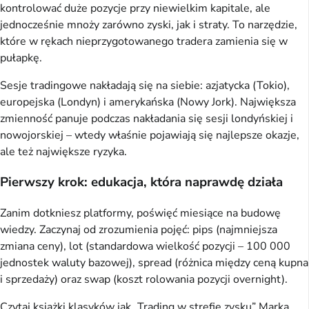
kontrolować duże pozycje przy niewielkim kapitale, ale
jednocześnie mnoży zarówno zyski, jak i straty. To narzędzie,
które w rękach nieprzygotowanego tradera zamienia się w
pułapkę.
Sesje tradingowe nakładają się na siebie: azjatycka (Tokio),
europejska (Londyn) i amerykańska (Nowy Jork). Największa
zmienność panuje podczas nakładania się sesji londyńskiej i
nowojorskiej – wtedy właśnie pojawiają się najlepsze okazje,
ale też największe ryzyka.
Pierwszy krok: edukacja, która naprawdę działa
Zanim dotkniesz platformy, poświęć miesiące na budowę
wiedzy. Zaczynaj od zrozumienia pojęć: pips (najmniejsza
zmiana ceny), lot (standardowa wielkość pozycji – 100 000
jednostek waluty bazowej), spread (różnica między ceną kupna
i sprzedaży) oraz swap (koszt rolowania pozycji overnight).
Czytaj książki klasyków jak „Trading w strefie zysku” Marka