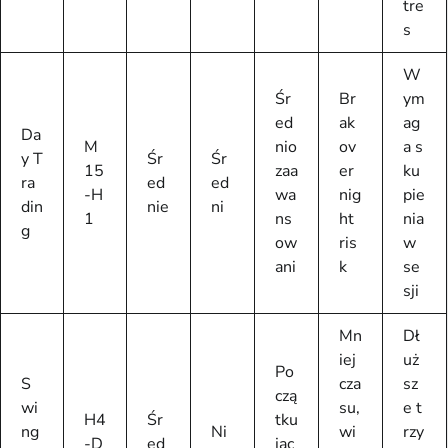
tre
s
W
Śr
Br
ym
ed
ak
ag
Da
M
nio
ov
a s
y T
Śr
Śr
15
zaa
er
ku
ra
ed
ed
-H
wa
nig
pie
din
nie
ni
1
ns
ht
nia
g
ow
ris
w
ani
k
se
sji
Mn
Dł
iej
uż
Po
S
cza
sz
czą
wi
su,
e t
H4
Śr
tku
ng
Ni
wi
rzy
-D
ed
jąc