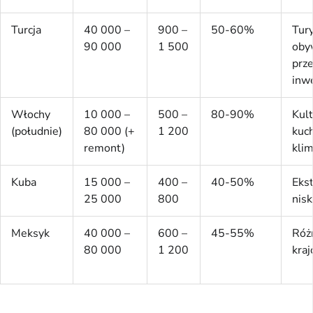
Turcja
40 000 –
900 –
50-60%
Tury
90 000
1 500
oby
prz
inw
Włochy
10 000 –
500 –
80-90%
Kult
(południe)
80 000 (+
1 200
kuch
remont)
klim
Kuba
15 000 –
400 –
40-50%
Eks
25 000
800
nisk
Meksyk
40 000 –
600 –
45-55%
Róż
80 000
1 200
kra