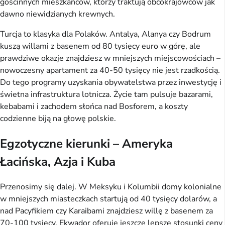
gościnnych mieszkańców, którzy traktują obcokrajowców jak
dawno niewidzianych krewnych.
Turcja to klasyka dla Polaków. Antalya, Alanya czy Bodrum
kuszą willami z basenem od 80 tysięcy euro w górę, ale
prawdziwe okazje znajdziesz w mniejszych miejscowościach –
nowoczesny apartament za 40-50 tysięcy nie jest rzadkością.
Do tego programy uzyskania obywatelstwa przez inwestycję i
świetna infrastruktura lotnicza. Życie tam pulsuje bazarami,
kebabami i zachodem słońca nad Bosforem, a koszty
codzienne biją na głowę polskie.
Egzotyczne kierunki – Ameryka
Łacińska, Azja i Kuba
Przenosimy się dalej. W Meksyku i Kolumbii domy kolonialne
w mniejszych miasteczkach startują od 40 tysięcy dolarów, a
nad Pacyfikiem czy Karaibami znajdziesz willę z basenem za
70-100 tysięcy. Ekwador oferuje jeszcze lepsze stosunki ceny