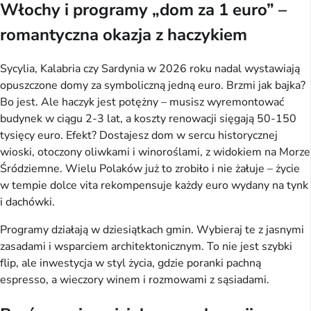
Włochy i programy „dom za 1 euro” –
romantyczna okazja z haczykiem
Sycylia, Kalabria czy Sardynia w 2026 roku nadal wystawiają
opuszczone domy za symboliczną jedną euro. Brzmi jak bajka?
Bo jest. Ale haczyk jest potężny – musisz wyremontować
budynek w ciągu 2-3 lat, a koszty renowacji sięgają 50-150
tysięcy euro. Efekt? Dostajesz dom w sercu historycznej
wioski, otoczony oliwkami i winoroślami, z widokiem na Morze
Śródziemne. Wielu Polaków już to zrobiło i nie żałuje – życie
w tempie dolce vita rekompensuje każdy euro wydany na tynk
i dachówki.
Programy działają w dziesiątkach gmin. Wybieraj te z jasnymi
zasadami i wsparciem architektonicznym. To nie jest szybki
flip, ale inwestycja w styl życia, gdzie poranki pachną
espresso, a wieczory winem i rozmowami z sąsiadami.