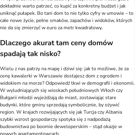
dokładnie warto patrzeć, co kupić za konkretny budżet i jak
uniknąć pułapek. Bo tani dom to nie tylko cyfry w umowie – to
całe nowe życie, pełne smaków, zapachów i widoków, których
nie da się zmierzyć w euro za metr kwadratowy.
Dlaczego akurat tam ceny domów
spadają tak nisko?
Wielu z nas patrzy na mapę i dziwi się: jak to możliwe, że za
cenę kawalerki w Warszawie dostajesz dom z ogrodem i
widokiem na morze? Odpowiedź tkwi w demografii i ekonomii.
W wyludniających się wioskach południowych Włoch czy
Bułgarii młodzi wyjeżdżają do miast, zostawiając stare
budynki, które gminy sprzedają symbolicznie, by ożywić
region. W krajach rozwijających się jak Turcja czy Albania
szybki wzrost gospodarczy spotyka się z nadpodażą
budownictwa po boomie deweloperskim – stąd okazje w
nowych apartamentowcach.