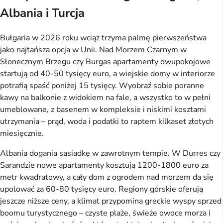
Albania i Turcja
Bułgaria w 2026 roku wciąż trzyma palmę pierwszeństwa
jako najtańsza opcja w Unii. Nad Morzem Czarnym w
Słonecznym Brzegu czy Burgas apartamenty dwupokojowe
startują od 40-50 tysięcy euro, a wiejskie domy w interiorze
potrafią spaść poniżej 15 tysięcy. Wyobraź sobie poranne
kawy na balkonie z widokiem na fale, a wszystko to w pełni
umeblowane, z basenem w kompleksie i niskimi kosztami
utrzymania – prąd, woda i podatki to raptem kilkaset złotych
miesięcznie.
Albania dogania sąsiadkę w zawrotnym tempie. W Durres czy
Sarandzie nowe apartamenty kosztują 1200-1800 euro za
metr kwadratowy, a cały dom z ogrodem nad morzem da się
upolować za 60-80 tysięcy euro. Regiony górskie oferują
jeszcze niższe ceny, a klimat przypomina greckie wyspy sprzed
boomu turystycznego – czyste plaże, świeże owoce morza i