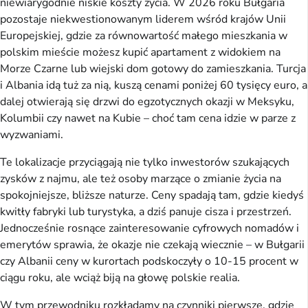
niewiarygodnie niskie koszty życia. W 2026 roku Bułgaria
pozostaje niekwestionowanym liderem wśród krajów Unii
Europejskiej, gdzie za równowartość małego mieszkania w
polskim mieście możesz kupić apartament z widokiem na
Morze Czarne lub wiejski dom gotowy do zamieszkania. Turcja
i Albania idą tuż za nią, kuszą cenami poniżej 60 tysięcy euro, a
dalej otwierają się drzwi do egzotycznych okazji w Meksyku,
Kolumbii czy nawet na Kubie – choć tam cena idzie w parze z
wyzwaniami.
Te lokalizacje przyciągają nie tylko inwestorów szukających
zysków z najmu, ale też osoby marzące o zmianie życia na
spokojniejsze, bliższe naturze. Ceny spadają tam, gdzie kiedyś
kwitły fabryki lub turystyka, a dziś panuje cisza i przestrzeń.
Jednocześnie rosnące zainteresowanie cyfrowych nomadów i
emerytów sprawia, że okazje nie czekają wiecznie – w Bułgarii
czy Albanii ceny w kurortach podskoczyły o 10-15 procent w
ciągu roku, ale wciąż biją na głowę polskie realia.
W tym przewodniku rozkładamy na czynniki pierwsze, gdzie