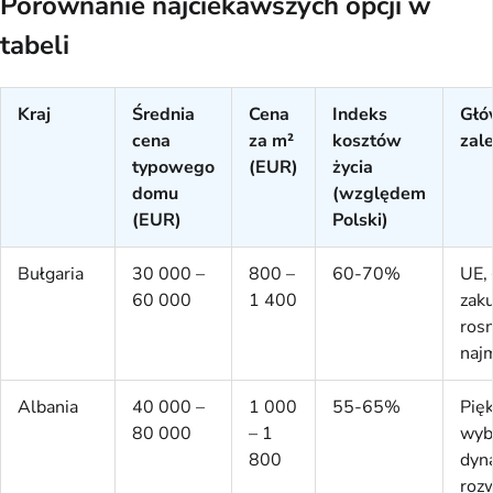
Porównanie najciekawszych opcji w
tabeli
Kraj
Średnia
Cena
Indeks
Głó
cena
za m²
kosztów
zale
typowego
(EUR)
życia
domu
(względem
(EUR)
Polski)
Bułgaria
30 000 –
800 –
60-70%
UE,
60 000
1 400
zaku
ros
naj
Albania
40 000 –
1 000
55-65%
Pię
80 000
– 1
wyb
800
dyn
roz