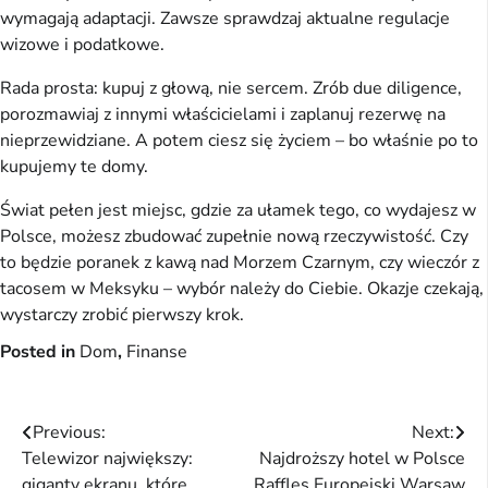
wymagają adaptacji. Zawsze sprawdzaj aktualne regulacje
wizowe i podatkowe.
Rada prosta: kupuj z głową, nie sercem. Zrób due diligence,
porozmawiaj z innymi właścicielami i zaplanuj rezerwę na
nieprzewidziane. A potem ciesz się życiem – bo właśnie po to
kupujemy te domy.
Świat pełen jest miejsc, gdzie za ułamek tego, co wydajesz w
Polsce, możesz zbudować zupełnie nową rzeczywistość. Czy
to będzie poranek z kawą nad Morzem Czarnym, czy wieczór z
tacosem w Meksyku – wybór należy do Ciebie. Okazje czekają,
wystarczy zrobić pierwszy krok.
Posted in
Dom
,
Finanse
Nawigacja
Previous:
Next:
Telewizor największy:
Najdroższy hotel w Polsce
wpisu
giganty ekranu, które
Raffles Europejski Warsaw