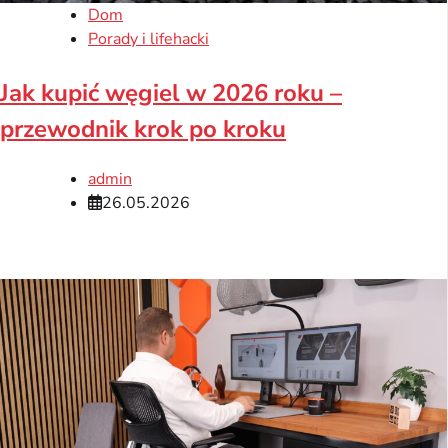
Dom
Porady i lifehacki
Jak kupić węgiel w 2026 roku –
przewodnik krok po kroku
admin
26.05.2026