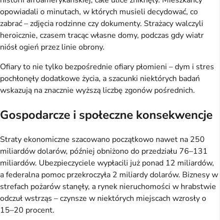
historii afroamerykańskiej, całe ulice zniknęły. Mieszkańcy
opowiadali o minutach, w których musieli decydować, co
zabrać – zdjęcia rodzinne czy dokumenty. Strażacy walczyli
heroicznie, czasem tracąc własne domy, podczas gdy wiatr
niósł ogień przez linie obrony.
Ofiary to nie tylko bezpośrednie ofiary płomieni – dym i stres
pochłonęły dodatkowe życia, a szacunki niektórych badań
wskazują na znacznie wyższą liczbę zgonów pośrednich.
Gospodarcze i społeczne konsekwencje
Straty ekonomiczne szacowano początkowo nawet na 250
miliardów dolarów, później obniżono do przedziału 76–131
miliardów. Ubezpieczyciele wypłacili już ponad 12 miliardów,
a federalna pomoc przekroczyła 2 miliardy dolarów. Biznesy w
strefach pożarów stanęły, a rynek nieruchomości w hrabstwie
odczuł wstrząs – czynsze w niektórych miejscach wzrosły o
15–20 procent.