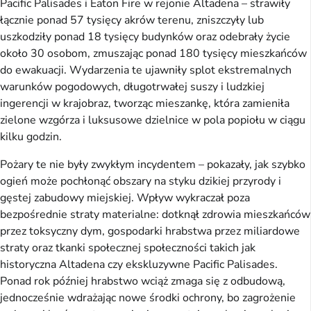
Pacific Palisades i Eaton Fire w rejonie Altadena – strawiły
łącznie ponad 57 tysięcy akrów terenu, zniszczyły lub
uszkodziły ponad 18 tysięcy budynków oraz odebrały życie
około 30 osobom, zmuszając ponad 180 tysięcy mieszkańców
do ewakuacji. Wydarzenia te ujawniły splot ekstremalnych
warunków pogodowych, długotrwałej suszy i ludzkiej
ingerencji w krajobraz, tworząc mieszankę, która zamieniła
zielone wzgórza i luksusowe dzielnice w pola popiołu w ciągu
kilku godzin.
Pożary te nie były zwykłym incydentem – pokazały, jak szybko
ogień może pochłonąć obszary na styku dzikiej przyrody i
gęstej zabudowy miejskiej. Wpływ wykraczał poza
bezpośrednie straty materialne: dotknął zdrowia mieszkańców
przez toksyczny dym, gospodarki hrabstwa przez miliardowe
straty oraz tkanki społecznej społeczności takich jak
historyczna Altadena czy ekskluzywne Pacific Palisades.
Ponad rok później hrabstwo wciąż zmaga się z odbudową,
jednocześnie wdrażając nowe środki ochrony, bo zagrożenie