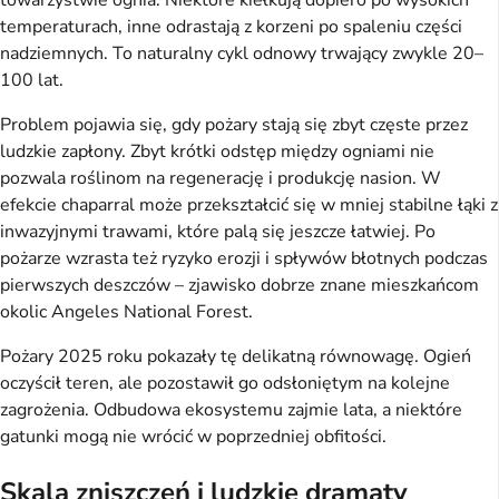
towarzystwie ognia. Niektóre kiełkują dopiero po wysokich
temperaturach, inne odrastają z korzeni po spaleniu części
nadziemnych. To naturalny cykl odnowy trwający zwykle 20–
100 lat.
Problem pojawia się, gdy pożary stają się zbyt częste przez
ludzkie zapłony. Zbyt krótki odstęp między ogniami nie
pozwala roślinom na regenerację i produkcję nasion. W
efekcie chaparral może przekształcić się w mniej stabilne łąki z
inwazyjnymi trawami, które palą się jeszcze łatwiej. Po
pożarze wzrasta też ryzyko erozji i spływów błotnych podczas
pierwszych deszczów – zjawisko dobrze znane mieszkańcom
okolic Angeles National Forest.
Pożary 2025 roku pokazały tę delikatną równowagę. Ogień
oczyścił teren, ale pozostawił go odsłoniętym na kolejne
zagrożenia. Odbudowa ekosystemu zajmie lata, a niektóre
gatunki mogą nie wrócić w poprzedniej obfitości.
Skala zniszczeń i ludzkie dramaty