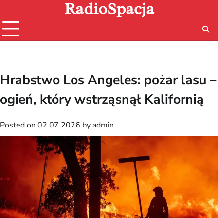
RadioSpacja
Skip
to
content
Hrabstwo Los Angeles: pożar lasu –
ogień, który wstrząsnął Kalifornią
Posted on
02.07.2026
by
admin