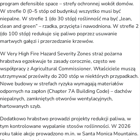
program defensible space – strefy ochronnej wokół domów.
W strefie 0 (0–5 stóp od budynku) wszystko musi być
niepalne. W strefie 1 (do 30 stóp) roślinność ma być „lean,
clean and green” – rzadka, przycięta i nawodniona. W strefie 2
(do 100 stóp) redukuje się paliwo poprzez usuwanie
martwych gałęzi i przerzedzanie krzewów.
W Very High Fire Hazard Severity Zones straż pożarna
hrabstwa egzekwuje te zasady corocznie, często we
współpracy z Agricultural Commissioner. Właściciele muszą
utrzymywać prześwity do 200 stóp w niektórych przypadkach.
Nowe budowy w strefach ryzyka wymagają materiałów
odpornych na zapłon (Chapter 7A Building Code) – dachów
niepalnych, zamkniętych otworów wentylacyjnych,
hartowanych szyb.
Dodatkowo hrabstwo prowadzi projekty redukcji paliwa, w
tym kontrolowane wypalanie stosów roślinności. W 2026
roku takie akcje prowadzono m.in. w Santa Monica Mountains.