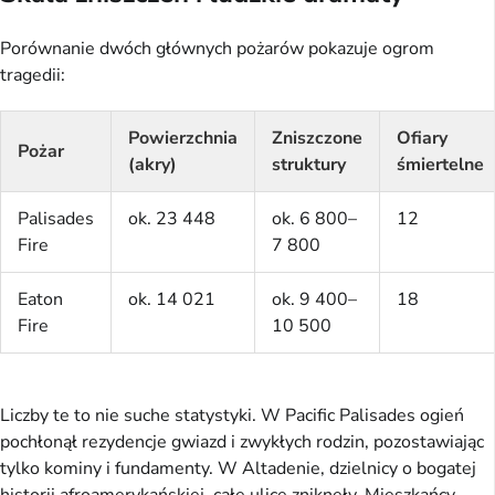
Porównanie dwóch głównych pożarów pokazuje ogrom
tragedii:
Powierzchnia
Zniszczone
Ofiary
Pożar
(akry)
struktury
śmiertelne
Palisades
ok. 23 448
ok. 6 800–
12
Fire
7 800
Eaton
ok. 14 021
ok. 9 400–
18
Fire
10 500
Liczby te to nie suche statystyki. W Pacific Palisades ogień
pochłonął rezydencje gwiazd i zwykłych rodzin, pozostawiając
tylko kominy i fundamenty. W Altadenie, dzielnicy o bogatej