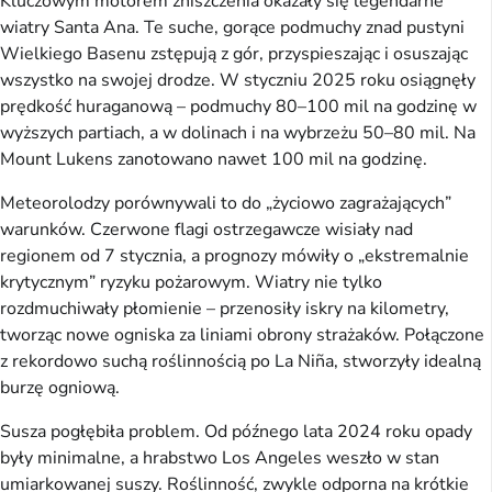
Kluczowym motorem zniszczenia okazały się legendarne
wiatry Santa Ana. Te suche, gorące podmuchy znad pustyni
Wielkiego Basenu zstępują z gór, przyspieszając i osuszając
wszystko na swojej drodze. W styczniu 2025 roku osiągnęły
prędkość huraganową – podmuchy 80–100 mil na godzinę w
wyższych partiach, a w dolinach i na wybrzeżu 50–80 mil. Na
Mount Lukens zanotowano nawet 100 mil na godzinę.
Meteorolodzy porównywali to do „życiowo zagrażających”
warunków. Czerwone flagi ostrzegawcze wisiały nad
regionem od 7 stycznia, a prognozy mówiły o „ekstremalnie
krytycznym” ryzyku pożarowym. Wiatry nie tylko
rozdmuchiwały płomienie – przenosiły iskry na kilometry,
tworząc nowe ogniska za liniami obrony strażaków. Połączone
z rekordowo suchą roślinnością po La Niña, stworzyły idealną
burzę ogniową.
Susza pogłębiła problem. Od późnego lata 2024 roku opady
były minimalne, a hrabstwo Los Angeles weszło w stan
umiarkowanej suszy. Roślinność, zwykle odporna na krótkie