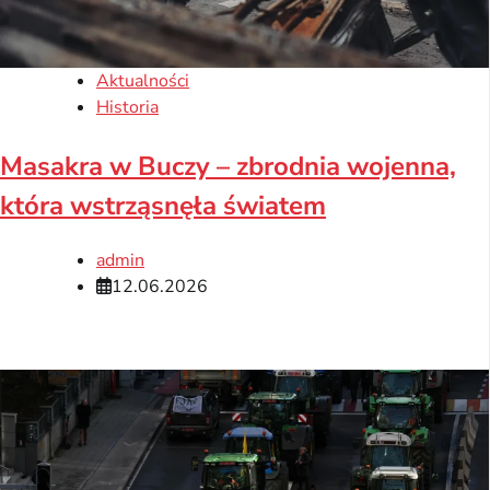
Aktualności
Historia
Masakra w Buczy – zbrodnia wojenna,
która wstrząsnęła światem
admin
12.06.2026