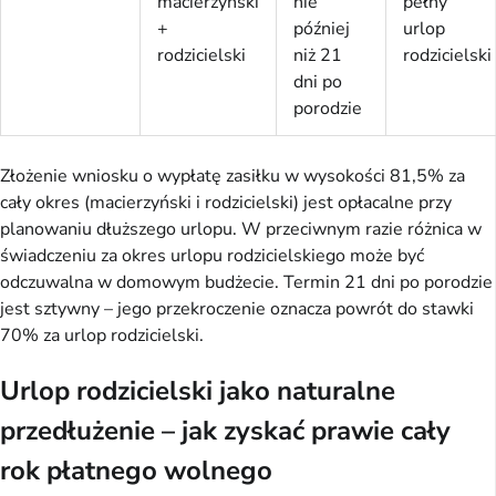
macierzyński
nie
pełny
+
później
urlop
rodzicielski
niż 21
rodzicielski
dni po
porodzie
Złożenie wniosku o wypłatę zasiłku w wysokości 81,5% za
cały okres (macierzyński i rodzicielski) jest opłacalne przy
planowaniu dłuższego urlopu. W przeciwnym razie różnica w
świadczeniu za okres urlopu rodzicielskiego może być
odczuwalna w domowym budżecie. Termin 21 dni po porodzie
jest sztywny – jego przekroczenie oznacza powrót do stawki
70% za urlop rodzicielski.
Urlop rodzicielski jako naturalne
przedłużenie – jak zyskać prawie cały
rok płatnego wolnego