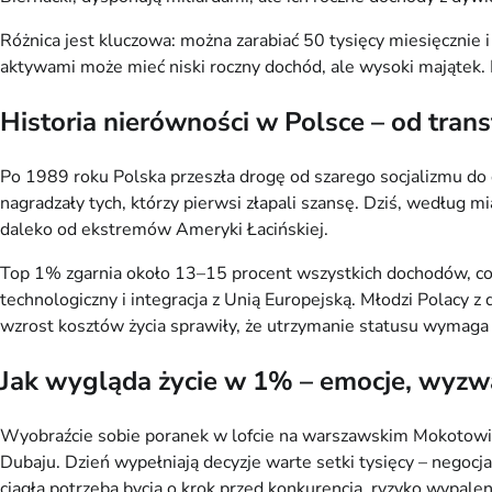
Różnica jest kluczowa: można zarabiać 50 tysięcy miesięcznie 
aktywami może mieć niski roczny dochód, ale wysoki majątek. Po
Historia nierówności w Polsce – od transf
Po 1989 roku Polska przeszła drogę od szarego socjalizmu do 
nagradzały tych, którzy pierwsi złapali szansę. Dziś, według m
daleko od ekstremów Ameryki Łacińskiej.
Top 1% zgarnia około 13–15 procent wszystkich dochodów, co 
technologiczny i integracja z Unią Europejską. Młodzi Polacy z
wzrost kosztów życia sprawiły, że utrzymanie statusu wymaga 
Jak wygląda życie w 1% – emocje, wyzwan
Wyobraźcie sobie poranek w lofcie na warszawskim Mokotowie: k
Dubaju. Dzień wypełniają decyzje warte setki tysięcy – negocj
ciągła potrzeba bycia o krok przed konkurencją, ryzyko wypalenia