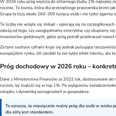
W 2026 roku próg wejścia do elitarnego klubu 1% najlepiej za
rocznie. To kwota, która dla przeciętnego pracownika brzmi ja
Grupa ta liczy około 260–300 tysięcy osób i nie tylko zgarnia
Te liczby nie wzięły się znikąd – opierają się na szczegółowyc
zależą od tego, czy uwzględniamy emerytów, czy skupiamy się
inwestorów giełdowych, gdzie próg potrafi przekraczać nawet d
Za tymi suchymi cyframi kryje się jednak pulsująca rzeczywisto
europejskim rynku. Ich zarobki to nie tylko efekt talentu, ale 
Próg dochodowy w 2026 roku – konkretne
Dane z Ministerstwa Finansów za 2022 rok, dostosowane do re
rocznie, by znaleźć się w top 1%. Po wyłączeniu świadczeniob
związku z dynamiką wynagrodzeń w gospodarce.
To oznacza, że miesięcznie realny próg dla osób w wieku p
dla elity jest standardem.