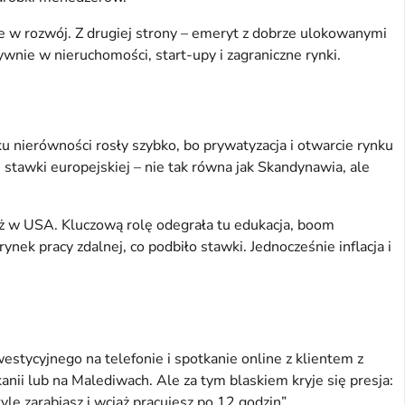
je w rozwój. Z drugiej strony – emeryt z dobrze ulokowanymi
ywnie w nieruchomości, start-upy i zagraniczne rynki.
u nierówności rosły szybko, bo prywatyzacja i otwarcie rynku
u stawki europejskiej – nie tak równa jak Skandynawia, ale
iż w USA. Kluczową rolę odegrała tu edukacja, boom
nek pracy zdalnej, co podbiło stawki. Jednocześnie inflacja i
estycyjnego na telefonie i spotkanie online z klientem z
nii lub na Malediwach. Ale za tym blaskiem kryje się presja:
yle zarabiasz i wciąż pracujesz po 12 godzin”.