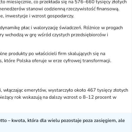
to miesięcznie, co przekłada się na 576–660 tysięcy złotych
 i menedżerów stanowi codzienną rzeczywistość finansową.
e, inwestycje i wzrost gospodarczy.
o dynamikę płac i waloryzację świadczeń. Różnice w progach
ry wchodzą w grę wśród czystych przedsiębiorców i
ne produkty po właścicieli firm skalujących się na
s, które Polska oferuje w erze cyfrowej transformacji.
, włączając emerytów, wystarczyło około 467 tysięcy złotych
bieżący rok wskazują na dalszy wzrost o 8–12 procent w
tto – kwota, która dla wielu pozostaje poza zasięgiem, ale