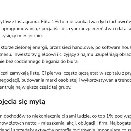
rytów z Instagrama. Elita 1% to mieszanka twardych fachowców 
ci oprogramowania, specjaliści ds. cyberbezpieczeństwa i data 
tysięcy miesięcznie.
ktorze zielonej energii, przez sieci handlowe, po software hous
biznesu. Inwestorzy giełdowi i ci żyjący z najmu uzupełniają o
nie bez codziennego biegania do biura.
giczni zamykają listę. Ci pierwsi często łączą etat w szpitalu 
 negocjacji, budowania marki osobistej i wykorzystywania tre
trują największą część tej grupy.
jęcia się mylą
 dochodów to niekoniecznie ci sami ludzie, co top 1% pod w
onów złotych netto – mieszkania, akcji, obligacji i firm. Najbog
widend i sprzedaży aktywów potrafią być równie imponujące co 