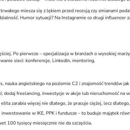
 trwałego miesza się z lękiem przed recesją czy zmianami podat
zialność. Humor sytuacji? Na Instagramie co drugi influencer za
ęściej. Po pierwsze – specjalizacja w branżach o wysokiej marż
owanie sieci: konferencje, LinkedIn, mentoring.
rs, nauka angielskiego na poziomie C2 i znajomość trendów jak A
ji; dodaj freelancing, inwestycje w akcje lub nieruchomość na 
lita zarabia więcej nie dlatego, że pracuje ciężej, lecz dlatego
inwestowanie w IKE, PPK i fundusze – to buduje majątek równ
et 100 tysięcy miesięcznie nie da szczęścia.