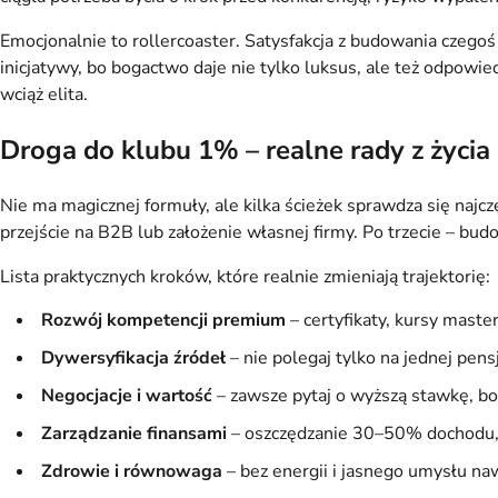
Emocjonalnie to rollercoaster. Satysfakcja z budowania czegoś
inicjatywy, bo bogactwo daje nie tylko luksus, ale też odpowied
wciąż elita.
Droga do klubu 1% – realne rady z życia
Nie ma magicznej formuły, ale kilka ścieżek sprawdza się najcz
przejście na B2B lub założenie własnej firmy. Po trzecie – bud
Lista praktycznych kroków, które realnie zmieniają trajektorię:
Rozwój kompetencji premium
– certyfikaty, kursy maste
Dywersyfikacja źródeł
– nie polegaj tylko na jednej pens
Negocjacje i wartość
– zawsze pytaj o wyższą stawkę, bo e
Zarządzanie finansami
– oszczędzanie 30–50% dochodu, 
Zdrowie i równowaga
– bez energii i jasnego umysłu naw