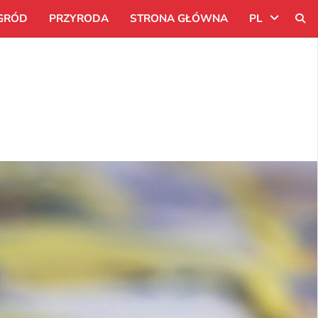
GRÓD
PRZYRODA
STRONA GŁÓWNA
PL
Uk
Ru
Pl