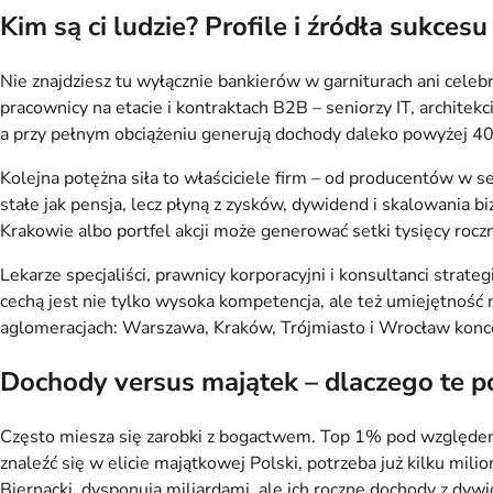
Kim są ci ludzie? Profile i źródła sukcesu
Nie znajdziesz tu wyłącznie bankierów w garniturach ani celeb
pracownicy na etacie i kontraktach B2B – seniorzy IT, architek
a przy pełnym obciążeniu generują dochody daleko powyżej 40 
Kolejna potężna siła to właściciele firm – od producentów w se
stałe jak pensja, lecz płyną z zysków, dywidend i skalowania 
Krakowie albo portfel akcji może generować setki tysięcy rocz
Lekarze specjaliści, prawnicy korporacyjni i konsultanci strate
cechą jest nie tylko wysoka kompetencja, ale też umiejętność
aglomeracjach: Warszawa, Kraków, Trójmiasto i Wrocław koncen
Dochody versus majątek – dlaczego te po
Często miesza się zarobki z bogactwem. Top 1% pod względem
znaleźć się w elicie majątkowej Polski, potrzeba już kilku mili
Biernacki, dysponują miliardami, ale ich roczne dochody z dy