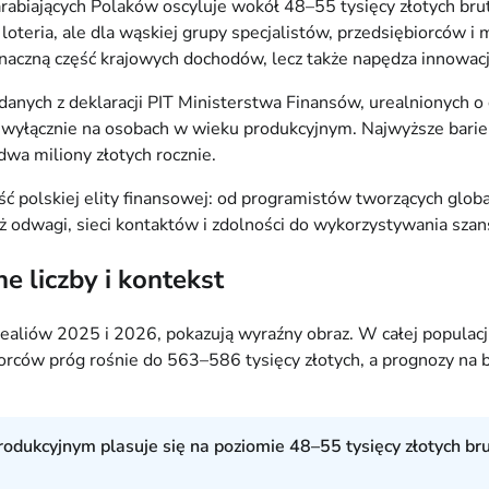
rabiających Polaków oscyluje wokół 48–55 tysięcy złotych brut
k loteria, ale dla wąskiej grupy specjalistów, przedsiębiorców
 znaczną część krajowych dochodów, lecz także napędza innowacj
h danych z deklaracji PIT Ministerstwa Finansów, urealnionych 
 wyłącznie na osobach w wieku produkcyjnym. Najwyższe barie
wa miliony złotych rocznie.
ść polskiej elity finansowej: od programistów tworzących global
też odwagi, sieci kontaktów i zdolności do wykorzystywania szan
 liczby i kontekst
aliów 2025 i 2026, pokazują wyraźny obraz. W całej populacji
iorców próg rośnie do 563–586 tysięcy złotych, a prognozy na 
rodukcyjnym plasuje się na poziomie 48–55 tysięcy złotych bru