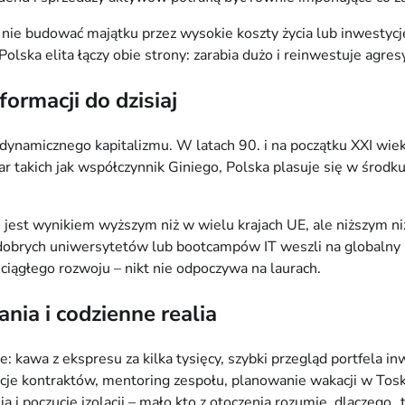
i nie budować majątku przez wysokie koszty życia lub inwestyc
lska elita łączy obie strony: zarabia dużo i reinwestuje agres
ormacji do dzisiaj
dynamicznego kapitalizmu. W latach 90. i na początku XXI wiek
iar takich jak współczynnik Giniego, Polska plasuje się w środk
jest wynikiem wyższym niż w wielu krajach UE, ale niższym n
 dobrych uniwersytetów lub bootcampów IT weszli na globalny ry
ciągłego rozwoju – nikt nie odpoczywa na laurach.
ia i codzienne realia
awa z ekspresu za kilka tysięcy, szybki przegląd portfela inw
acje kontraktów, mentoring zespołu, planowanie wakacji w Toska
 i poczucie izolacji – mało kto z otoczenia rozumie, dlaczego „t