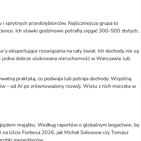
i sprytnych przedsiębiorców. Najliczniejsza grupa to
science. Ich stawki godzinowe potrafią sięgać 300–500 złotych,
e’y eksportujące rozwiązania na cały świat. Ich dochody nie są
braz: jedna dobrze ulokowana nieruchomość w Warszawie lub
z prywatną praktyką, co podwaja lub potraja dochody. Wspólną
ndów – od AI po zrównoważony rozwój. Wielu z nich mieszka w
zględem majątku. Według raportów o globalnym bogactwie, by
atsi na liście Forbesa 2026, jak Michał Sołowow czy Tomasz
zarobki menedżerów.