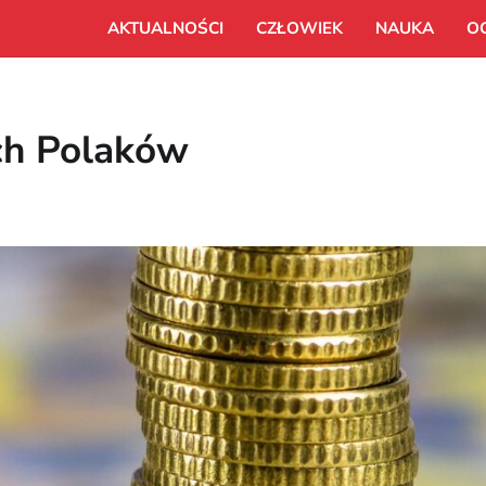
AKTUALNOŚCI
CZŁOWIEK
NAUKA
O
ych Polaków