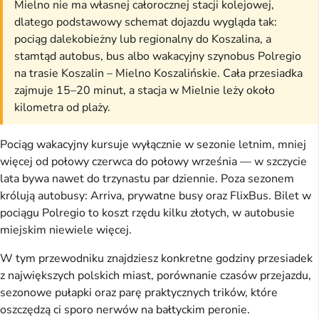
Mielno nie ma własnej całorocznej stacji kolejowej,
dlatego podstawowy schemat dojazdu wygląda tak:
pociąg dalekobieżny lub regionalny do Koszalina, a
stamtąd autobus, bus albo wakacyjny szynobus Polregio
na trasie Koszalin – Mielno Koszalińskie. Cała przesiadka
zajmuje 15–20 minut, a stacja w Mielnie leży około
kilometra od plaży.
Pociąg wakacyjny kursuje wyłącznie w sezonie letnim, mniej
więcej od połowy czerwca do połowy września — w szczycie
lata bywa nawet do trzynastu par dziennie. Poza sezonem
królują autobusy: Arriva, prywatne busy oraz FlixBus. Bilet w
pociągu Polregio to koszt rzędu kilku złotych, w autobusie
miejskim niewiele więcej.
W tym przewodniku znajdziesz konkretne godziny przesiadek
z największych polskich miast, porównanie czasów przejazdu,
sezonowe pułapki oraz parę praktycznych trików, które
oszczędzą ci sporo nerwów na bałtyckim peronie.