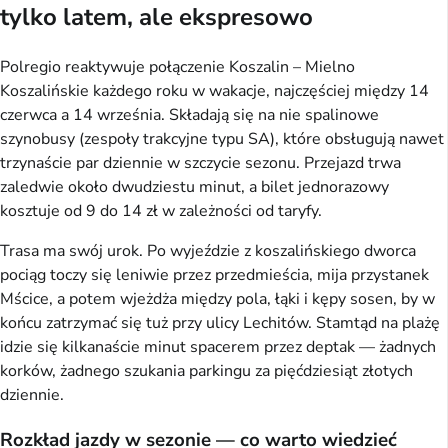
tylko latem, ale ekspresowo
Polregio reaktywuje połączenie Koszalin – Mielno
Koszalińskie każdego roku w wakacje, najczęściej między 14
czerwca a 14 września. Składają się na nie spalinowe
szynobusy (zespoły trakcyjne typu SA), które obsługują nawet
trzynaście par dziennie w szczycie sezonu. Przejazd trwa
zaledwie około dwudziestu minut, a bilet jednorazowy
kosztuje od 9 do 14 zł w zależności od taryfy.
Trasa ma swój urok. Po wyjeździe z koszalińskiego dworca
pociąg toczy się leniwie przez przedmieścia, mija przystanek
Mścice, a potem wjeżdża między pola, łąki i kępy sosen, by w
końcu zatrzymać się tuż przy ulicy Lechitów. Stamtąd na plażę
idzie się kilkanaście minut spacerem przez deptak — żadnych
korków, żadnego szukania parkingu za pięćdziesiąt złotych
dziennie.
Rozkład jazdy w sezonie — co warto wiedzieć