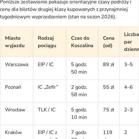
Poniższe zestawienie pokazuje orientacyjne czasy podróży i
ceny dla biletów drugiej klasy kupowanych z przynajmniej
tygodniowym wyprzedzeniem (stan na sezon 2026).
Liczba
Miasto
Rodzaj
Czas do
Cena
par
wyjazdu
pociągu
Koszalina
(od)
dzienn
Warszawa
EIP / IC
5 godz.
89 zł
3–5
50 min
Poznań
IC „Zefir”
2 godz.
55 zł
4–6
58 min
Wrocław
TLK / IC
5 godz.
75 zł
2–3
10 min
Kraków
EIP / IC z
7 godz.
119
2