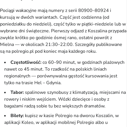
Pociągi wakacyjne mają numery z serii 80900–80924 i
kursują w dwóch wariantach. Część jest codzienna (od
poniedziałku do niedzieli), część tylko w piątki–niedziele lub w
wybrane dni świąteczne. Pierwszy odjazd z Koszalina przypada
zwykle krótko po godzinie ósmej rano, ostatni powrót z
Mielna — w okolicach 21:30–22:00. Szczegóły publikowane
są na polregio.pl pod koniec maja każdego roku.
Częstotliwość:
co 60–90 minut, w godzinach plażowych
nawet co 45 minut. To rzadkość na polskich liniach
regionalnych — porównywalna gęstość kursowania jest
tylko na trasie Hel – Gdynia.
Tabor:
spalinowe szynobusy z klimatyzacją, miejscami na
rowery i niskim wejściem. Wózki dziecięce i osoby z
bagażami radzą sobie tu bez większych dramatów.
Bilety:
kupisz w kasie Polregio na dworcu Koszalin, w
aplikacji Koleo, w aplikacji mobilnej Polregio albo u