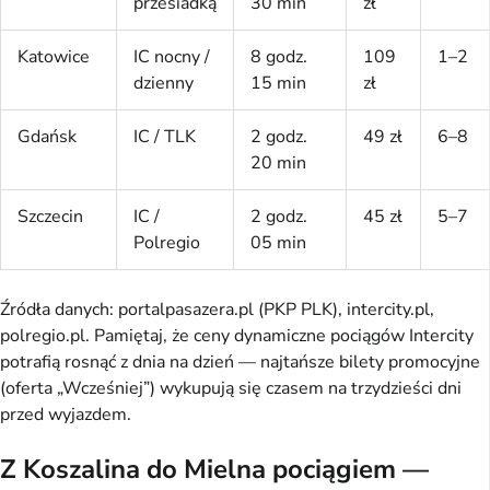
przesiadką
30 min
zł
Katowice
IC nocny /
8 godz.
109
1–2
dzienny
15 min
zł
Gdańsk
IC / TLK
2 godz.
49 zł
6–8
20 min
Szczecin
IC /
2 godz.
45 zł
5–7
Polregio
05 min
Źródła danych: portalpasazera.pl (PKP PLK), intercity.pl,
polregio.pl. Pamiętaj, że ceny dynamiczne pociągów Intercity
potrafią rosnąć z dnia na dzień — najtańsze bilety promocyjne
(oferta „Wcześniej”) wykupują się czasem na trzydzieści dni
przed wyjazdem.
Z Koszalina do Mielna pociągiem —