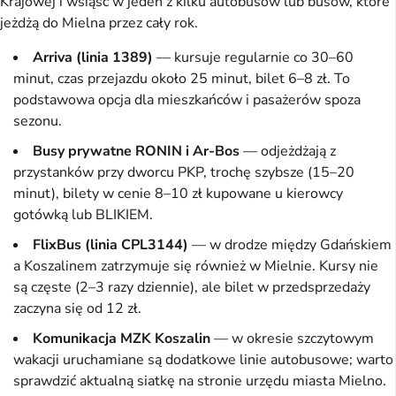
Krajowej i wsiąść w jeden z kilku autobusów lub busów, które
jeżdżą do Mielna przez cały rok.
Arriva (linia 1389)
— kursuje regularnie co 30–60
minut, czas przejazdu około 25 minut, bilet 6–8 zł. To
podstawowa opcja dla mieszkańców i pasażerów spoza
sezonu.
Busy prywatne RONIN i Ar-Bos
— odjeżdżają z
przystanków przy dworcu PKP, trochę szybsze (15–20
minut), bilety w cenie 8–10 zł kupowane u kierowcy
gotówką lub BLIKIEM.
FlixBus (linia CPL3144)
— w drodze między Gdańskiem
a Koszalinem zatrzymuje się również w Mielnie. Kursy nie
są częste (2–3 razy dziennie), ale bilet w przedsprzedaży
zaczyna się od 12 zł.
Komunikacja MZK Koszalin
— w okresie szczytowym
wakacji uruchamiane są dodatkowe linie autobusowe; warto
sprawdzić aktualną siatkę na stronie urzędu miasta Mielno.