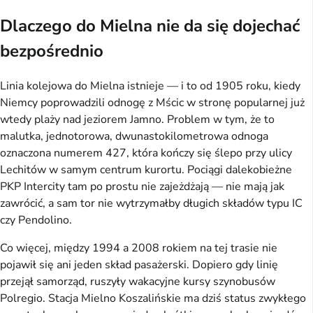
Dlaczego do Mielna nie da się dojechać
bezpośrednio
Linia kolejowa do Mielna istnieje — i to od 1905 roku, kiedy
Niemcy poprowadzili odnogę z Mścic w stronę popularnej już
wtedy plaży nad jeziorem Jamno. Problem w tym, że to
malutka, jednotorowa, dwunastokilometrowa odnoga
oznaczona numerem 427, która kończy się ślepo przy ulicy
Lechitów w samym centrum kurortu. Pociągi dalekobieżne
PKP Intercity tam po prostu nie zajeżdżają — nie mają jak
zawrócić, a sam tor nie wytrzymałby długich składów typu IC
czy Pendolino.
Co więcej, między 1994 a 2008 rokiem na tej trasie nie
pojawił się ani jeden skład pasażerski. Dopiero gdy linię
przejął samorząd, ruszyły wakacyjne kursy szynobusów
Polregio. Stacja Mielno Koszalińskie ma dziś status zwykłego