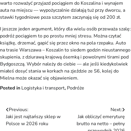
warto rozważyć przyjazd pociągiem do Koszalina i wynajem
auta na miejscu — wypożyczalnie działają tuż przy dworcu, a
stawki tygodniowe poza szczytem zaczynają się od 200 zł.
I jeszcze jeden argument, który dla wielu osób przeważa szalę:
podróż pociągiem to po prostu mniej stresu. Można czytać
książkę, drzemać, gapić się przez okno na pola rzepaku. Auto
na trasie Warszawa – Koszalin to siedem godzin nieustannego
skupienia, z dziurawą krajową ósemką i powolnymi tirami pod
Bydgoszczą. Wybór należy do ciebie — ale jeśli kiedykolwiek
miałeś dosyć stania w korkach na zjeździe ze S6, kolej do
Mielna może okazać się objawieniem.
Posted in
Logistyka i transport
,
Podróże
Nawigacja
Previous:
Next:
Jaki jest najtańszy sklep w
Jak obliczyć emeryturę
wpisu
Polsce w 2026 roku
brutto na netto – pełny
przewodnik 2026