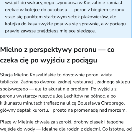
wsiądź do wakacyjnego szynobusa w Koszalinie zamiast
czekać w kolejce do autobusu — peron z biegiem sezonu
staje się punktem startowym setek plażowiczów, ale
kolejka do kasy zwykle posuwa się sprawnie, a w pociągu
prawie zawsze znajdziesz miejsce siedzące.
Mielno z perspektywy peronu — co
czeka cię po wyjściu z pociągu
Stacja Mielno Koszalińskie to dosłownie peron, wiata i
tabliczka. Żadnego dworca, żadnej restauracji, żadnego sklepu
spożywczego — ale to akurat nie problem. Po wyjściu z
peronu wystarczy ruszyć ulicą Lechitów na północ, a po
kilkunastu minutach trafiasz na ulicę Bolesława Chrobrego,
główny deptak kurortu, i prosto na promenadę nad morzem.
Plażę w Mielnie chwalą za szeroki, drobny piasek i łagodne
wejście do wody — idealne dla rodzin z dziećmi. Co istotne, od