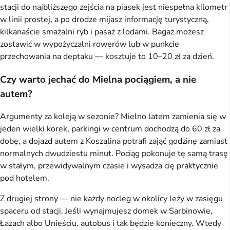
stacji do najbliższego zejścia na piasek jest niespełna kilometr
w linii prostej, a po drodze mijasz informację turystyczną,
kilkanaście smażalni ryb i pasaż z lodami. Bagaż możesz
zostawić w wypożyczalni rowerów lub w punkcie
przechowania na deptaku — kosztuje to 10–20 zł za dzień.
Czy warto jechać do Mielna pociągiem, a nie
autem?
Argumenty za koleją w sezonie? Mielno latem zamienia się w
jeden wielki korek, parkingi w centrum dochodzą do 60 zł za
dobę, a dojazd autem z Koszalina potrafi zająć godzinę zamiast
normalnych dwudziestu minut. Pociąg pokonuje tę samą trasę
w stałym, przewidywalnym czasie i wysadza cię praktycznie
pod hotelem.
Z drugiej strony — nie każdy nocleg w okolicy leży w zasięgu
spaceru od stacji. Jeśli wynajmujesz domek w Sarbinowie,
Łazach albo Unieściu, autobus i tak będzie konieczny. Wtedy