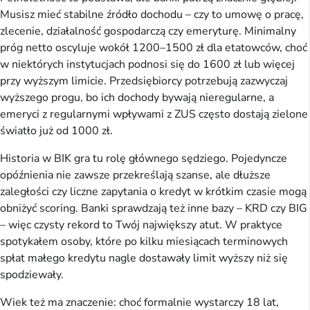
Musisz mieć stabilne źródło dochodu – czy to umowę o pracę, 
zlecenie, działalność gospodarczą czy emeryturę. Minimalny 
próg netto oscyluje wokół 1200–1500 zł dla etatowców, choć 
w niektórych instytucjach podnosi się do 1600 zł lub więcej 
przy wyższym limicie. Przedsiębiorcy potrzebują zazwyczaj 
wyższego progu, bo ich dochody bywają nieregularne, a 
emeryci z regularnymi wpływami z ZUS często dostają zielone 
światło już od 1000 zł.
Historia w BIK gra tu rolę głównego sędziego. Pojedyncze 
opóźnienia nie zawsze przekreślają szanse, ale dłuższe 
zaległości czy liczne zapytania o kredyt w krótkim czasie mogą 
obniżyć scoring. Banki sprawdzają też inne bazy – KRD czy BIG 
– więc czysty rekord to Twój największy atut. W praktyce 
spotykałem osoby, które po kilku miesiącach terminowych 
spłat małego kredytu nagle dostawały limit wyższy niż się 
spodziewały.
Wiek też ma znaczenie: choć formalnie wystarczy 18 lat, 