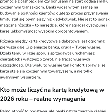
promocje z cashbackiem czy bonusami na start dodają smaku 
codziennym transakcjom. Banki widzą w tym szansę na 
budowanie lojalności klientów, dlatego proces przyznawania 
limitu stał się płynniejszy niż kiedykolwiek. Nie jest to jednak 
magiczna różdżka – to narzędzie, które nagradza dyscyplinę i 
karze lekkomyślność wysokim oprocentowaniem.
Różnica między kartą kredytową a debetową jest ogromna: 
pierwsza daje Ci pieniądze banku, druga – Twoje własne. 
Dzięki temu w razie sporu z sprzedawcą uruchamiasz 
chargeback i walczysz o zwrot, nie tracąc własnych 
oszczędności. Dla wielu to właśnie ten komfort sprawia, że 
karta staje się codziennym towarzyszem, a nie tylko 
awaryjnym wsparciem.
Kto może liczyć na kartę kredytową w
2026 roku – realne wymagania
Pełnoletność to podstawa, ale banki patrzą znacznie głębiej. 