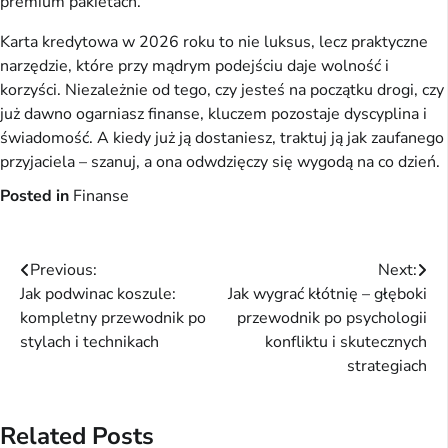
premium pakietach.
Karta kredytowa w 2026 roku to nie luksus, lecz praktyczne 
narzędzie, które przy mądrym podejściu daje wolność i 
korzyści. Niezależnie od tego, czy jesteś na początku drogi, czy 
już dawno ogarniasz finanse, kluczem pozostaje dyscyplina i 
świadomość. A kiedy już ją dostaniesz, traktuj ją jak zaufanego 
przyjaciela – szanuj, a ona odwdzięczy się wygodą na co dzień.
Posted in
Finanse
Nawigacja
Previous:
Next:
Jak podwinac koszule:
Jak wygrać kłótnię – głęboki
wpisu
kompletny przewodnik po
przewodnik po psychologii
stylach i technikach
konfliktu i skutecznych
strategiach
Related Posts