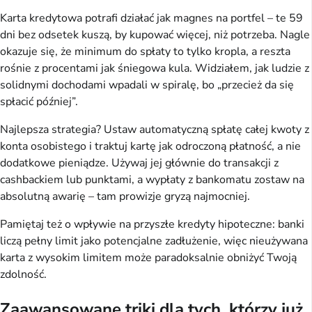
Karta kredytowa potrafi działać jak magnes na portfel – te 59 
dni bez odsetek kuszą, by kupować więcej, niż potrzeba. Nagle 
okazuje się, że minimum do spłaty to tylko kropla, a reszta 
rośnie z procentami jak śniegowa kula. Widziałem, jak ludzie z 
solidnymi dochodami wpadali w spiralę, bo „przecież da się 
spłacić później”.
Najlepsza strategia? Ustaw automatyczną spłatę całej kwoty z 
konta osobistego i traktuj kartę jak odroczoną płatność, a nie 
dodatkowe pieniądze. Używaj jej głównie do transakcji z 
cashbackiem lub punktami, a wypłaty z bankomatu zostaw na 
absolutną awarię – tam prowizje gryzą najmocniej.
Pamiętaj też o wpływie na przyszłe kredyty hipoteczne: banki 
liczą pełny limit jako potencjalne zadłużenie, więc nieużywana 
karta z wysokim limitem może paradoksalnie obniżyć Twoją 
zdolność.
Zaawansowane triki dla tych, którzy już