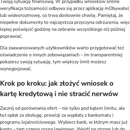
Twoją sytuację finansową. W przypadku wniosków online 
weryfikacja tożsamości odbywa się przez aplikację mObywatel 
lub wideorozmowę, co trwa dosłownie chwilę. Pamiętaj, że 
niepełne dokumenty to najczęstsza przyczyna odrzucenia, więc 
lepiej poświęcić godzinę na zebranie wszystkiego niż później 
poprawiać.
Dla zaawansowanych użytkowników warto przygotować też 
oświadczenie o innych zobowiązaniach – im transparentniej 
pokażesz swoją sytuację, tym większy limit możesz 
wynegocjować.
Krok po kroku: jak złożyć wniosek o
kartę kredytową i nie stracić nerwów
Zacznij od porównania ofert – nie tylko pod kątem limitu, ale 
też opłat za obsługę, prowizji za wypłaty z bankomatu i 
programu lojalnościowego. Wybierz bank, w którym masz już 
konto – tam szanse rosną lawinowo. Wejdź na stronę lub do 