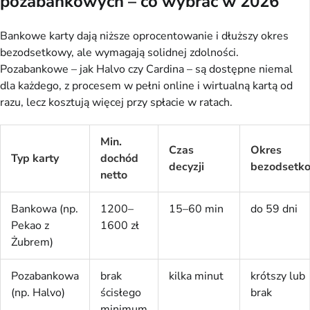
pozabankowych – co wybrać w 2026
Bankowe karty dają niższe oprocentowanie i dłuższy okres 
bezodsetkowy, ale wymagają solidnej zdolności. 
Pozabankowe – jak Halvo czy Cardina – są dostępne niemal 
dla każdego, z procesem w pełni online i wirtualną kartą od 
razu, lecz kosztują więcej przy spłacie w ratach.
Min.
Czas
Okres
Typ karty
dochód
decyzji
bezodsetk
netto
Bankowa (np.
1200–
15–60 min
do 59 dni
Pekao z
1600 zł
Żubrem)
Pozabankowa
brak
kilka minut
krótszy lub
(np. Halvo)
ścisłego
brak
minimum