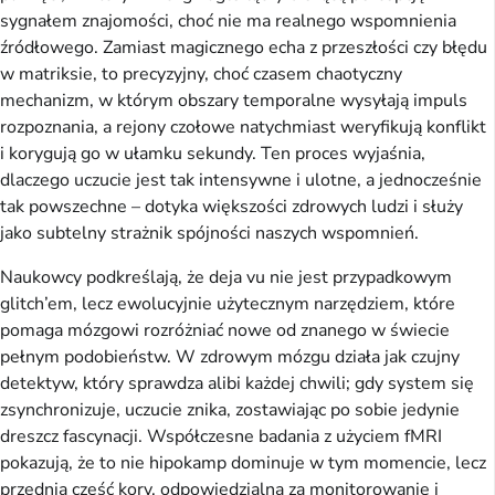
sygnałem znajomości, choć nie ma realnego wspomnienia 
źródłowego. Zamiast magicznego echa z przeszłości czy błędu 
w matriksie, to precyzyjny, choć czasem chaotyczny 
mechanizm, w którym obszary temporalne wysyłają impuls 
rozpoznania, a rejony czołowe natychmiast weryfikują konflikt 
i korygują go w ułamku sekundy. Ten proces wyjaśnia, 
dlaczego uczucie jest tak intensywne i ulotne, a jednocześnie 
tak powszechne – dotyka większości zdrowych ludzi i służy 
jako subtelny strażnik spójności naszych wspomnień.
Naukowcy podkreślają, że deja vu nie jest przypadkowym 
glitch’em, lecz ewolucyjnie użytecznym narzędziem, które 
pomaga mózgowi rozróżniać nowe od znanego w świecie 
pełnym podobieństw. W zdrowym mózgu działa jak czujny 
detektyw, który sprawdza alibi każdej chwili; gdy system się 
zsynchronizuje, uczucie znika, zostawiając po sobie jedynie 
dreszcz fascynacji. Współczesne badania z użyciem fMRI 
pokazują, że to nie hipokamp dominuje w tym momencie, lecz 
przednia część kory, odpowiedzialna za monitorowanie i 