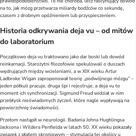
prawdopodobieństwo. To nie choroba, lecz fascynujący dowód 
na to, jak mózg przetwarza miliardy bodźców co sekundę, 
czasem z drobnym opóźnieniem lub przyspieszeniem.
Historia odkrywania deja vu – od mitów
do laboratorium
Początkowo deja vu traktowano jako dar boski lub dowód 
reinkarnacji. Starożytni filozofowie spekulowali o duszach 
wędrujących między wcieleniami, a w XIX wieku Artur 
Ladbroke Wigan zaproponował teorię „podwójnego mózgu” – 
jeden półkuli pracuje, druga śpi i rejestruje, a deja vu to 
moment ich synchronizacji. Sigmund Freud widział w nim 
przebłysk nieświadomych życzeń, które nagle wypływają na 
powierzchnię świadomości.
Przełom nastąpił w neurologii. Badania Johna Hughlingsa 
Jacksona i Wildera Penfielda w latach 50. XX wieku pokazały 
związek z płatem skroniowym – stymulacja tej okolicy u 