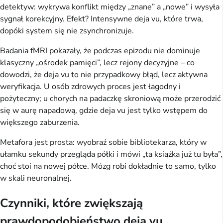
detektyw: wykrywa konflikt między „znane” a „nowe” i wysyła 
sygnał korekcyjny. Efekt? Intensywne deja vu, które trwa, 
dopóki system się nie zsynchronizuje.
Badania fMRI pokazały, że podczas epizodu nie dominuje 
klasyczny „ośrodek pamięci”, lecz rejony decyzyjne – co 
dowodzi, że deja vu to nie przypadkowy błąd, lecz aktywna 
weryfikacja. U osób zdrowych proces jest łagodny i 
pożyteczny; u chorych na padaczkę skroniową może przerodzić 
się w aurę napadową, gdzie deja vu jest tylko wstępem do 
większego zaburzenia.
Metafora jest prosta: wyobraź sobie bibliotekarza, który w 
ułamku sekundy przegląda półki i mówi „ta książka już tu była”, 
choć stoi na nowej półce. Mózg robi dokładnie to samo, tylko 
w skali neuronalnej.
Czynniki, które zwiększają
prawdopodobieństwo deja vu