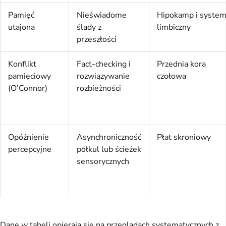
Pamięć
Nieświadome
Hipokamp i syste
utajona
ślady z
limbiczny
przeszłości
Konflikt
Fact-checking i
Przednia kora
pamięciowy
rozwiązywanie
czołowa
(O’Connor)
rozbieżności
Opóźnienie
Asynchroniczność
Płat skroniowy
percepcyjne
półkul lub ścieżek
sensorycznych
Dane w tabeli opierają się na przeglądach systematycznych z 