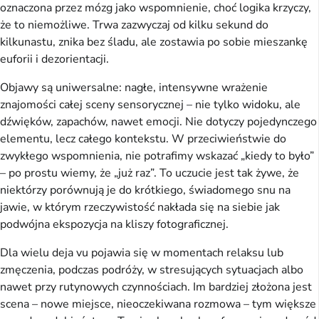
oznaczona przez mózg jako wspomnienie, choć logika krzyczy, 
że to niemożliwe. Trwa zazwyczaj od kilku sekund do 
kilkunastu, znika bez śladu, ale zostawia po sobie mieszankę 
euforii i dezorientacji.
Objawy są uniwersalne: nagłe, intensywne wrażenie 
znajomości całej sceny sensorycznej – nie tylko widoku, ale 
dźwięków, zapachów, nawet emocji. Nie dotyczy pojedynczego 
elementu, lecz całego kontekstu. W przeciwieństwie do 
zwykłego wspomnienia, nie potrafimy wskazać „kiedy to było” 
– po prostu wiemy, że „już raz”. To uczucie jest tak żywe, że 
niektórzy porównują je do krótkiego, świadomego snu na 
jawie, w którym rzeczywistość nakłada się na siebie jak 
podwójna ekspozycja na kliszy fotograficznej.
Dla wielu deja vu pojawia się w momentach relaksu lub 
zmęczenia, podczas podróży, w stresujących sytuacjach albo 
nawet przy rutynowych czynnościach. Im bardziej złożona jest 
scena – nowe miejsce, nieoczekiwana rozmowa – tym większe 