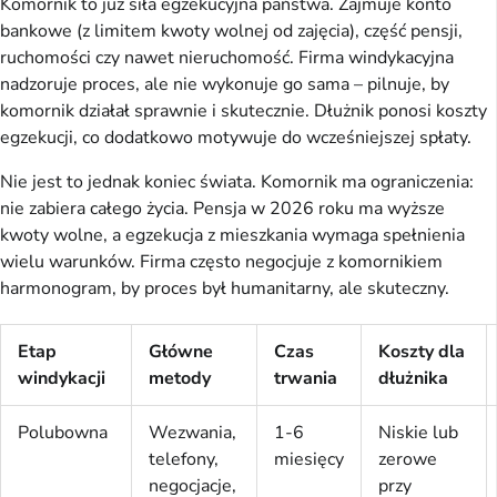
Komornik to już siła egzekucyjna państwa. Zajmuje konto 
bankowe (z limitem kwoty wolnej od zajęcia), część pensji, 
ruchomości czy nawet nieruchomość. Firma windykacyjna 
nadzoruje proces, ale nie wykonuje go sama – pilnuje, by 
komornik działał sprawnie i skutecznie. Dłużnik ponosi koszty 
egzekucji, co dodatkowo motywuje do wcześniejszej spłaty.
Nie jest to jednak koniec świata. Komornik ma ograniczenia: 
nie zabiera całego życia. Pensja w 2026 roku ma wyższe 
kwoty wolne, a egzekucja z mieszkania wymaga spełnienia 
wielu warunków. Firma często negocjuje z komornikiem 
harmonogram, by proces był humanitarny, ale skuteczny.
Etap
Główne
Czas
Koszty dla
windykacji
metody
trwania
dłużnika
Polubowna
Wezwania,
1-6
Niskie lub
telefony,
miesięcy
zerowe
negocjacje,
przy