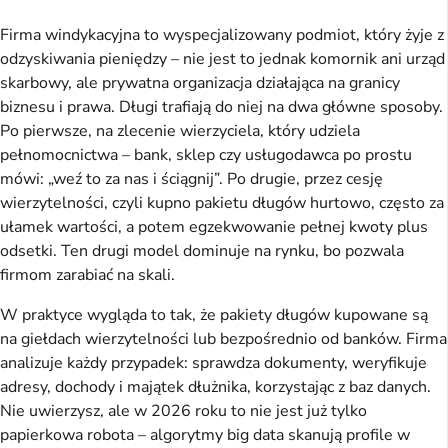
Firma windykacyjna to wyspecjalizowany podmiot, który żyje z 
odzyskiwania pieniędzy – nie jest to jednak komornik ani urząd 
skarbowy, ale prywatna organizacja działająca na granicy 
biznesu i prawa. Długi trafiają do niej na dwa główne sposoby. 
Po pierwsze, na zlecenie wierzyciela, który udziela 
pełnomocnictwa – bank, sklep czy usługodawca po prostu 
mówi: „weź to za nas i ściągnij”. Po drugie, przez cesję 
wierzytelności, czyli kupno pakietu długów hurtowo, często za 
ułamek wartości, a potem egzekwowanie pełnej kwoty plus 
odsetki. Ten drugi model dominuje na rynku, bo pozwala 
firmom zarabiać na skali.
W praktyce wygląda to tak, że pakiety długów kupowane są 
na giełdach wierzytelności lub bezpośrednio od banków. Firma 
analizuje każdy przypadek: sprawdza dokumenty, weryfikuje 
adresy, dochody i majątek dłużnika, korzystając z baz danych. 
Nie uwierzysz, ale w 2026 roku to nie jest już tylko 
papierkowa robota – algorytmy big data skanują profile w 