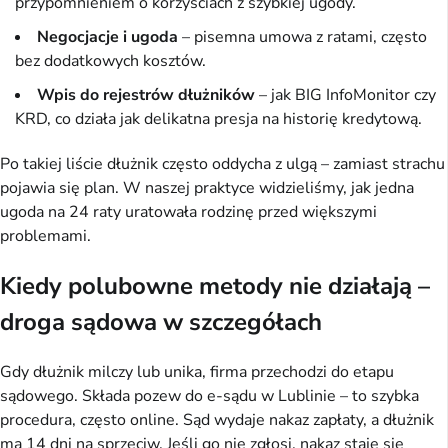
przypomnieniem o korzyściach z szybkiej ugody.
Negocjacje i ugoda
– pisemna umowa z ratami, często
bez dodatkowych kosztów.
Wpis do rejestrów dłużników
– jak BIG InfoMonitor czy
KRD, co działa jak delikatna presja na historię kredytową.
Po takiej liście dłużnik często oddycha z ulgą – zamiast strachu 
pojawia się plan. W naszej praktyce widzieliśmy, jak jedna 
ugoda na 24 raty uratowała rodzinę przed większymi 
problemami.
Kiedy polubowne metody nie działają –
droga sądowa w szczegółach
Gdy dłużnik milczy lub unika, firma przechodzi do etapu 
sądowego. Składa pozew do e-sądu w Lublinie – to szybka 
procedura, często online. Sąd wydaje nakaz zapłaty, a dłużnik 
ma 14 dni na sprzeciw. Jeśli go nie zgłosi, nakaz staje się 