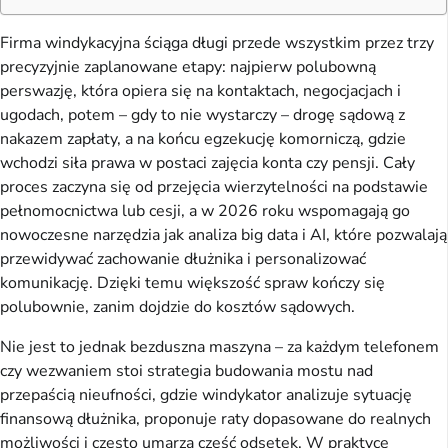
Firma windykacyjna ściąga długi przede wszystkim przez trzy 
precyzyjnie zaplanowane etapy: najpierw polubowną 
perswazję, która opiera się na kontaktach, negocjacjach i 
ugodach, potem – gdy to nie wystarczy – drogę sądową z 
nakazem zapłaty, a na końcu egzekucję komorniczą, gdzie 
wchodzi siła prawa w postaci zajęcia konta czy pensji. Cały 
proces zaczyna się od przejęcia wierzytelności na podstawie 
pełnomocnictwa lub cesji, a w 2026 roku wspomagają go 
nowoczesne narzędzia jak analiza big data i AI, które pozwalają 
przewidywać zachowanie dłużnika i personalizować 
komunikację. Dzięki temu większość spraw kończy się 
polubownie, zanim dojdzie do kosztów sądowych.
Nie jest to jednak bezduszna maszyna – za każdym telefonem 
czy wezwaniem stoi strategia budowania mostu nad 
przepaścią nieufności, gdzie windykator analizuje sytuację 
finansową dłużnika, proponuje raty dopasowane do realnych 
możliwości i często umarza część odsetek. W praktyce 