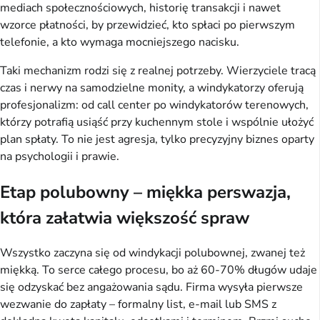
mediach społecznościowych, historię transakcji i nawet 
wzorce płatności, by przewidzieć, kto spłaci po pierwszym 
telefonie, a kto wymaga mocniejszego nacisku.
Taki mechanizm rodzi się z realnej potrzeby. Wierzyciele tracą 
czas i nerwy na samodzielne monity, a windykatorzy oferują 
profesjonalizm: od call center po windykatorów terenowych, 
którzy potrafią usiąść przy kuchennym stole i wspólnie ułożyć 
plan spłaty. To nie jest agresja, tylko precyzyjny biznes oparty 
na psychologii i prawie.
Etap polubowny – miękka perswazja,
która załatwia większość spraw
Wszystko zaczyna się od windykacji polubownej, zwanej też 
miękką. To serce całego procesu, bo aż 60-70% długów udaje 
się odzyskać bez angażowania sądu. Firma wysyła pierwsze 
wezwanie do zapłaty – formalny list, e-mail lub SMS z 