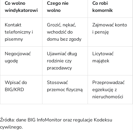
Co wolno
Czego nie
Co robi
windykatorowi
wolno
komornik
Kontakt
Grozić, nękać,
Zajmować konto
telefoniczny i
wchodzić do
i pensję
pisemny
domu bez zgody
Negocjować
Ujawniać dług
Licytować
ugodę
rodzinie czy
majątek
pracodawcy
Wpisać do
Stosować
Przeprowadzać
BIG/KRD
przemoc fizyczną
egzekucję z
nieruchomości
Źródła: dane BIG InfoMonitor oraz regulacje Kodeksu 
cywilnego.