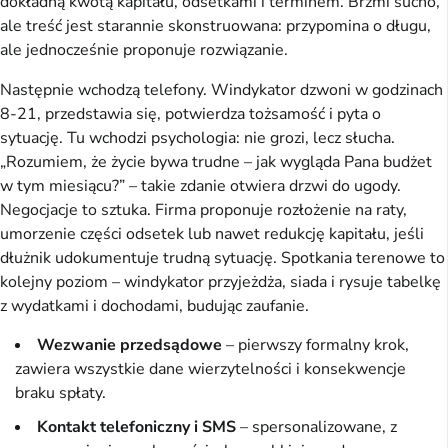
dokładną kwotą kapitału, odsetkami i terminem. Brzmi sucho, 
ale treść jest starannie skonstruowana: przypomina o długu, 
ale jednocześnie proponuje rozwiązanie.
Następnie wchodzą telefony. Windykator dzwoni w godzinach 
8-21, przedstawia się, potwierdza tożsamość i pyta o 
sytuację. Tu wchodzi psychologia: nie grozi, lecz słucha. 
„Rozumiem, że życie bywa trudne – jak wygląda Pana budżet 
w tym miesiącu?” – takie zdanie otwiera drzwi do ugody. 
Negocjacje to sztuka. Firma proponuje rozłożenie na raty, 
umorzenie części odsetek lub nawet redukcję kapitału, jeśli 
dłużnik udokumentuje trudną sytuację. Spotkania terenowe to 
kolejny poziom – windykator przyjeżdża, siada i rysuje tabelkę 
z wydatkami i dochodami, budując zaufanie.
Wezwanie przedsądowe
– pierwszy formalny krok,
zawiera wszystkie dane wierzytelności i konsekwencje
braku spłaty.
Kontakt telefoniczny i SMS
– spersonalizowane, z