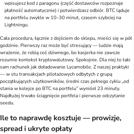
wpisujesz kod z paragonu (część dostawców rozpoznaje
płatność automatycznie) i potwierdzasz odbiór. BTC ląduje
na portfelu zwykle w 10–30 minut, czasem szybciej na
Lightningu.
Cała procedura, łącznie z dojściem do sklepu, mieści się w pół
godzinie. Pierwszy raz może być stresujący — ludzie mają
wrażenie, że robią coś dziwnego, bo kasjerka nie zawsze
rozumie kontekst kryptowalutowy. Spokojnie. Dla niej to taki
sam rachunek jak doładowanie Lycamobile. Z naszej praktyki
— w stu transakcjach pilotażowych odbytych z grupą
początkujących użytkowników, średni czas pełnego cyklu „od
stania w kolejce po BTC na portfelu” wyniósł 23 minuty.
Najdłużej trwało ściągnięcie portfela i pierwsze odczytanie
seedu.
Ile to naprawdę kosztuje — prowizje,
spread i ukryte opłaty