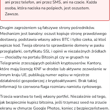
ani przez telefon, ani przez SMS, ani na czacie. Każda
osoba, która naciska na pośpiech, jest oszustem.
Zawsze.
Drugim zagrożeniem są fałszywe strony pośredników.
Mechanizm jest banalny: oszust kopiuje stronę prawdziwego
dostawcy, podstawia własny adres BTC i tylko czeka, aż ktoś
wpisze kod. Twoja obrona to sprawdzenie domeny w pasku
przeglądarki, certyfikatu SSL i opinii w niezależnych źródłach
— chociażby na portalu Bitcoin.pl czy w grupach na
Telegramie zrzeszających polskich kryptouserów. Kantory,
które mają licencję KNF w drodze lub aktywne zezwolenie w
innym kraju UE, publikują numer wpisu w rejestrze
działalności gospodarczej z kryptoaktywami. Brak takiej
informacji to czerwona flaga rozmiaru namiotu cyrkowego.
Trzecia warstwa to twój własny portfel. Niezależnie od tego,
jak bezpiecznie kupisz bitcoina, jeśli trzymasz seed na zrzucie
ekranu w chmurze Google Photos, koniec z bezpieczeństwem.