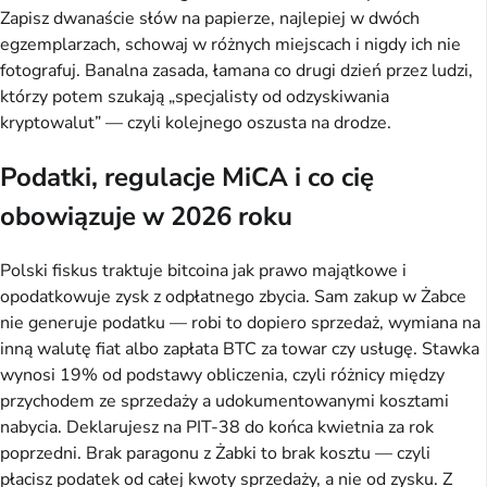
Zapisz dwanaście słów na papierze, najlepiej w dwóch
egzemplarzach, schowaj w różnych miejscach i nigdy ich nie
fotografuj. Banalna zasada, łamana co drugi dzień przez ludzi,
którzy potem szukają „specjalisty od odzyskiwania
kryptowalut” — czyli kolejnego oszusta na drodze.
Podatki, regulacje MiCA i co cię
obowiązuje w 2026 roku
Polski fiskus traktuje bitcoina jak prawo majątkowe i
opodatkowuje zysk z odpłatnego zbycia. Sam zakup w Żabce
nie generuje podatku — robi to dopiero sprzedaż, wymiana na
inną walutę fiat albo zapłata BTC za towar czy usługę. Stawka
wynosi 19% od podstawy obliczenia, czyli różnicy między
przychodem ze sprzedaży a udokumentowanymi kosztami
nabycia. Deklarujesz na PIT-38 do końca kwietnia za rok
poprzedni. Brak paragonu z Żabki to brak kosztu — czyli
płacisz podatek od całej kwoty sprzedaży, a nie od zysku. Z