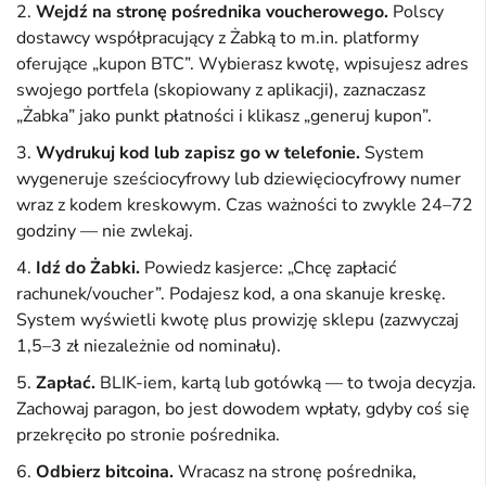
Wejdź na stronę pośrednika voucherowego.
Polscy
dostawcy współpracujący z Żabką to m.in. platformy
oferujące „kupon BTC”. Wybierasz kwotę, wpisujesz adres
swojego portfela (skopiowany z aplikacji), zaznaczasz
„Żabka” jako punkt płatności i klikasz „generuj kupon”.
Wydrukuj kod lub zapisz go w telefonie.
System
wygeneruje sześciocyfrowy lub dziewięciocyfrowy numer
wraz z kodem kreskowym. Czas ważności to zwykle 24–72
godziny — nie zwlekaj.
Idź do Żabki.
Powiedz kasjerce: „Chcę zapłacić
rachunek/voucher”. Podajesz kod, a ona skanuje kreskę.
System wyświetli kwotę plus prowizję sklepu (zazwyczaj
1,5–3 zł niezależnie od nominału).
Zapłać.
BLIK-iem, kartą lub gotówką — to twoja decyzja.
Zachowaj paragon, bo jest dowodem wpłaty, gdyby coś się
przekręciło po stronie pośrednika.
Odbierz bitcoina.
Wracasz na stronę pośrednika,