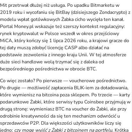
Mit przetrwał dłużej niż usługa. Po upadku Bitmarketu w
2019 roku i wycofaniu się BitBay (dzisiejszego Zondacrypto) z
modelu wpłat gotówkowych Żabka cicho wycięła ten kanał.
Portal Money.pl wskazuje też szerszy kontekst regulacyjny:
rynek kryptowalut w Polsce wszedł w okres przejściowy
MiCA, który kończy się 1 lipca 2026 roku, a krajowi gracze do
tej daty muszą zdobyć licencję CASP albo działać na
podstawie zezwolenia z innego kraju Unii. W tej atmosferze
duże sieci handlowe wolą trzymać się z daleka od
bezpośredniego pośrednictwa w obrocie BTC.
Co więc zostało? Po pierwsze — voucherowe pośrednictwo.
Po drugie — możliwość zapłacenia BLIK-iem za doładowania,
które wymienisz na bitcoina poza sklepem. Po trzecie — karty
podarunkowe Żabki, które serwisy typu Coinsbee przyjmują w
drugą stronę: wymieniasz BTC na voucher do Żabki, ale przy
odrobinie kreatywności da się ten mechanizm odwrócić u
sprzedawców P2P. Dla większości użytkowników liczy się
jedno:
czy mogę wyjść z Żabki z bitcoinem na portfelu
. Krótka