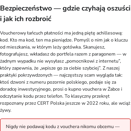
Bezpieczeństwo — gdzie czyhają oszuści
i jak ich rozbroić
Voucherowy łańcuch płatności ma jedną piętę achillesową:
kod. Kto ma kod, ten ma pieniądze. Pomyśl o nim jak o kluczu
od mieszkania, w którym leży gotówka. Skanujesz,
fotografujesz, wkładasz do portfela razem z paragonem — w
żadnym wypadku nie wysyłasz „pomocnikowi z internetu”,
który zapewnia, że „wpisze go za ciebie szybciej”. Z naszej
praktyki pokrzywdzonych — najczęstszy scam wygląda tak:
ktoś dzwoni z numeru pozornie polskiego, podaje się za
doradcę inwestycyjnego, prosi o kupno vouchera w Żabce i
odczytanie kodu przez telefon. To klasyczny przekręt
rozpoznany przez CERT Polska jeszcze w 2022 roku, ale wciąż
żywy.
Nigdy nie podawaj kodu z vouchera nikomu obcemu —