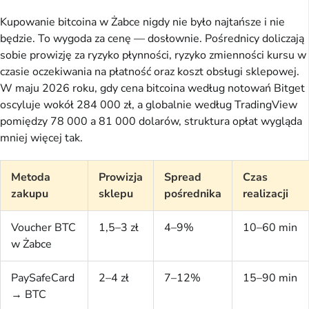
Kupowanie bitcoina w Żabce nigdy nie było najtańsze i nie
będzie. To wygoda za cenę — dosłownie. Pośrednicy doliczają
sobie prowizję za ryzyko płynności, ryzyko zmienności kursu w
czasie oczekiwania na płatność oraz koszt obsługi sklepowej.
W maju 2026 roku, gdy cena bitcoina według notowań Bitget
oscyluje wokół 284 000 zł, a globalnie według TradingView
pomiędzy 78 000 a 81 000 dolarów, struktura opłat wygląda
mniej więcej tak.
Metoda
Prowizja
Spread
Czas
zakupu
sklepu
pośrednika
realizacji
Voucher BTC
1,5–3 zł
4–9%
10–60 min
w Żabce
PaySafeCard
2–4 zł
7–12%
15–90 min
→ BTC