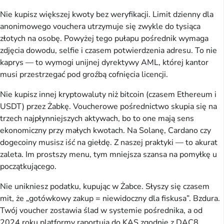
Nie kupisz większej kwoty bez weryfikacji. Limit dzienny dla
anonimowego vouchera utrzymuje się zwykle do tysiąca
złotych na osobę. Powyżej tego pułapu pośrednik wymaga
zdjęcia dowodu, selfie i czasem potwierdzenia adresu. To nie
kaprys — to wymogi unijnej dyrektywy AML, której kantor
musi przestrzegać pod groźbą cofnięcia licencji.
Nie kupisz innej kryptowaluty niż bitcoin (czasem Ethereum i
USDT) przez Żabkę. Voucherowe pośrednictwo skupia się na
trzech najpłynniejszych aktywach, bo to one mają sens
ekonomiczny przy małych kwotach. Na Solanę, Cardano czy
dogecoiny musisz iść na giełdę. Z naszej praktyki — to akurat
zaleta. Im prostszy menu, tym mniejsza szansa na pomyłkę u
początkującego.
Nie unikniesz podatku, kupując w Żabce. Słyszy się czasem
mit, że „gotówkowy zakup = niewidoczny dla fiskusa”. Bzdura.
Twój voucher zostawia ślad w systemie pośrednika, a od
2024 roku platformy raportują do KAS zgodnie z DAC8.