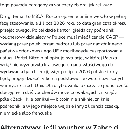
tego powodu paragony za vouchery zbieraj jak relikwie.
Drugi temat to MiCA. Rozporządzenie unijne weszło w pełną
fazę stosowania, a 1 lipca 2026 roku to data graniczna okresu
przejściowego. Po tej dacie kantor, giełda czy pośrednik
voucherowy działający w Polsce musi mieć licencję CASP —
wydaną przez polski organ nadzoru lub przez nadzór innego
państwa członkowskiego UE z możliwością paszportowania
usługi. Portal Bitcoin.pl opisuje sytuację, w której Polska
wciąż nie wyznaczyła krajowego organu właściwego do
wydawania tych licencji, więc po lipcu 2026 polskie firmy
będą mogły działać tylko na podstawie zezwoleń uzyskanych
w innych krajach Unii. Dla użytkownika oznacza to jedno: część
dostępnych dziś voucherów może po wakacjach zniknąć z
półek Żabki. Nie panikuj — bitcoin nie zniknie, zniknie
pośrednik, a w jego miejsce wejdzie inny z licencją czeską,
niemiecką albo francuską.
Alternatywy, jeśli voucher w Żabce ci