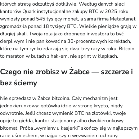
których stratę odczułbyś dotkliwie. Według danych sieci
kantorów Quark instytucjonalne zakupy BTC w 2025 roku
wyniosły ponad 545 tysięcy monet, a sama firma Metaplanet
zgromadziła ponad 18 tysięcy BTC. Wielkie pieniądze grają w
długiej skali. Twoja rola jako drobnego inwestora to być
cierpliwym i nie panikować na 30-procentowych korektach,
które na tym rynku zdarzają się dwa-trzy razy w roku. Bitcoin
to maraton w butach z hak-em, nie sprint w klapkach.
Czego nie zrobisz w Żabce — szczerze i
bez ściemy
Nie sprzedasz w Żabce bitcoina. Cały mechanizm jest
jednokierunkowy: gotówka idzie w stronę krypto, nigdy
odwrotnie. Jeśli chcesz wymienić BTC na złotówki, twoje
opcje to giełda, kantor stacjonarny albo dwukierunkowy
bitomat. Próba „wymiany u kasjerki” skończy się w najlepszym
razie uśmiechem, w najgorszym wezwaniem ochrony.