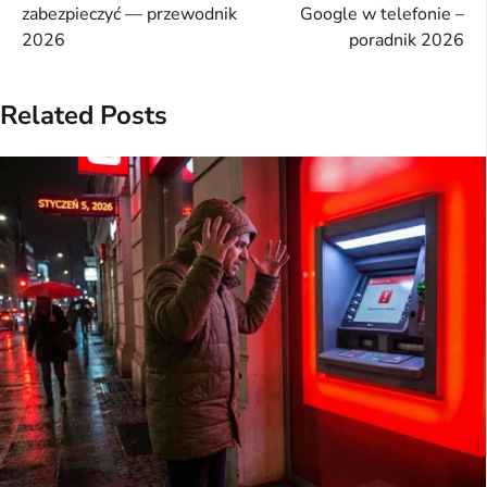
wpisu
zabezpieczyć — przewodnik
Google w telefonie –
2026
poradnik 2026
Related Posts