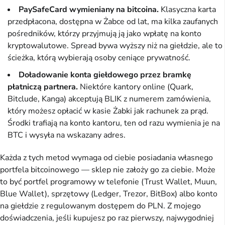
PaySafeCard wymieniany na bitcoina.
Klasyczna karta
przedpłacona, dostępna w Żabce od lat, ma kilka zaufanych
pośredników, którzy przyjmują ją jako wpłatę na konto
kryptowalutowe. Spread bywa wyższy niż na giełdzie, ale to
ścieżka, którą wybierają osoby ceniące prywatność.
Doładowanie konta giełdowego przez bramkę
płatniczą partnera.
Niektóre kantory online (Quark,
Bitclude, Kanga) akceptują BLIK z numerem zamówienia,
który możesz opłacić w kasie Żabki jak rachunek za prąd.
Środki trafiają na konto kantoru, ten od razu wymienia je na
BTC i wysyła na wskazany adres.
Każda z tych metod wymaga od ciebie posiadania własnego
portfela bitcoinowego — sklep nie założy go za ciebie. Może
to być portfel programowy w telefonie (Trust Wallet, Muun,
Blue Wallet), sprzętowy (Ledger, Trezor, BitBox) albo konto
na giełdzie z regulowanym dostępem do PLN. Z mojego
doświadczenia, jeśli kupujesz po raz pierwszy, najwygodniej