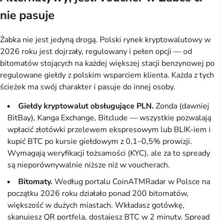
nie pasuje
Żabka nie jest jedyną drogą. Polski rynek kryptowalutowy w
2026 roku jest dojrzały, regulowany i pełen opcji — od
bitomatów stojących na każdej większej stacji benzynowej po
regulowane giełdy z polskim wsparciem klienta. Każda z tych
ścieżek ma swój charakter i pasuje do innej osoby.
Giełdy kryptowalut obsługujące PLN.
Zonda (dawniej
BitBay), Kanga Exchange, Bitclude — wszystkie pozwalają
wpłacić złotówki przelewem ekspresowym lub BLIK-iem i
kupić BTC po kursie giełdowym z 0,1–0,5% prowizji.
Wymagają weryfikacji tożsamości (KYC), ale za to spready
są nieporównywalnie niższe niż w voucherach.
Bitomaty.
Według portalu CoinATMRadar w Polsce na
początku 2026 roku działało ponad 200 bitomatów,
większość w dużych miastach. Wkładasz gotówkę,
skanujesz QR portfela, dostajesz BTC w 2 minuty. Spread