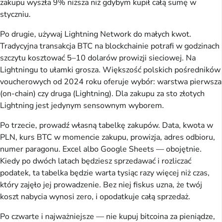
zakupu wyszła 9% niższa niż gdybym kupił całą sumę w
styczniu.
Po drugie, używaj Lightning Network do małych kwot.
Tradycyjna transakcja BTC na blockchainie potrafi w godzinach
szczytu kosztować 5–10 dolarów prowizji sieciowej. Na
Lightningu to ułamki grosza. Większość polskich pośredników
voucherowych od 2024 roku oferuje wybór: warstwa pierwsza
(on-chain) czy druga (Lightning). Dla zakupu za sto złotych
Lightning jest jedynym sensownym wyborem.
Po trzecie, prowadź własną tabelkę zakupów. Data, kwota w
PLN, kurs BTC w momencie zakupu, prowizja, adres odbioru,
numer paragonu. Excel albo Google Sheets — obojętnie.
Kiedy po dwóch latach będziesz sprzedawać i rozliczać
podatek, ta tabelka będzie warta tysiąc razy więcej niż czas,
który zajęło jej prowadzenie. Bez niej fiskus uzna, że twój
koszt nabycia wynosi zero, i opodatkuje całą sprzedaż.
Po czwarte i najważniejsze — nie kupuj bitcoina za pieniądze,