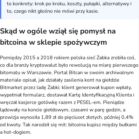
to konkrety: krok po kroku, koszty, pułapki, alternatywy i
to, czego nikt głośno nie mówi przy kasie.
Skąd w ogóle wziął się pomysł na
bitcoina w sklepie spożywczym
Pomiędzy 2015 a 2018 rokiem polska sieć Żabka zrobiła coś,
co dla branży kryptowalut było rewolucją na miarę pierwszego
bitomatu w Warszawie. Portal Bitcan w swoim archiwalnym
materiale opisał, jak działały zasilenia kont na giełdzie
Bitmarket przez ladę Żabki: klient generował kupon wpłaty,
wypełniał formularz, dostawał Kartę Identyfikacyjną Klienta i
wręczał kasjerce gotówkę razem z PESEL-em. Pieniądze
lądowały na koncie giełdowym, czasami w parę godzin, a
prowizja wynosiła 1,89 zł do pięciuset złotych, później 0,4%
od kwoty. Tak narodził się mit: bitcoina kupisz między bułkami
a hot-dogiem.