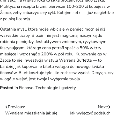
transakcji, a w skali roku to kilka procent rocznego zysku.
Praktyczna recepta brzmi: pierwsze 100–200 zł kupujesz w
Żabce, żeby zobaczyć cały cykl. Kolejne setki — już na giełdzie
z polską licencją.
Ostatnia myśl, która może wbić się w pamięć mocniej niż
wszystkie liczby. Bitcoin nie jest magiczną maszynką do
robienia pieniędzy. Jest aktywem zmiennym, ryzykownym i
fascynującym, którego cena potrafi spaść o 50% w trzy
miesiące i wzrosnąć o 200% w pół roku. Kupowanie go w
Żabce to nie inwestycja w stylu Warrena Buffetta — to
bardziej jak kupowanie biletu wstępu do nowego świata
finansów. Bilet kosztuje tyle, ile zechcesz wydać. Decyzja, czy
w ogóle wejść, jest twoja i wyłącznie twoja.
Posted in
Finanse
,
Technologie i gadżety
Nawigacja
Previous:
Next:
Wynajem mieszkania jak się
Jak wyłączyć podsłuch