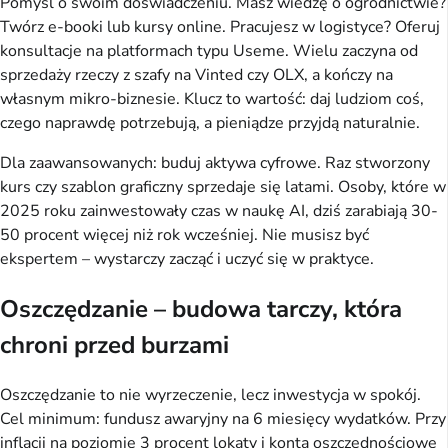
Pomyśl o swoim doświadczeniu. Masz wiedzę o ogrodnictwie? 
Twórz e-booki lub kursy online. Pracujesz w logistyce? Oferuj 
konsultacje na platformach typu Useme. Wielu zaczyna od 
sprzedaży rzeczy z szafy na Vinted czy OLX, a kończy na 
własnym mikro-biznesie. Klucz to wartość: daj ludziom coś, 
czego naprawdę potrzebują, a pieniądze przyjdą naturalnie.
Dla zaawansowanych: buduj aktywa cyfrowe. Raz stworzony 
kurs czy szablon graficzny sprzedaje się latami. Osoby, które w 
2025 roku zainwestowały czas w naukę AI, dziś zarabiają 30-
50 procent więcej niż rok wcześniej. Nie musisz być 
ekspertem – wystarczy zacząć i uczyć się w praktyce.
Oszczędzanie – budowa tarczy, która
chroni przed burzami
Oszczędzanie to nie wyrzeczenie, lecz inwestycja w spokój. 
Cel minimum: fundusz awaryjny na 6 miesięcy wydatków. Przy 
inflacji na poziomie 3 procent lokaty i konta oszczędnościowe 