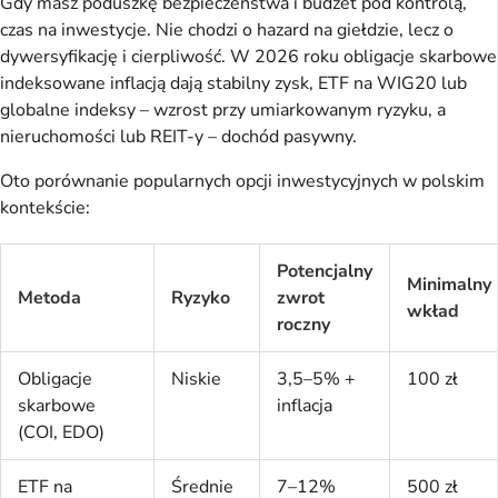
Gdy masz poduszkę bezpieczeństwa i budżet pod kontrolą, 
czas na inwestycje. Nie chodzi o hazard na giełdzie, lecz o 
dywersyfikację i cierpliwość. W 2026 roku obligacje skarbowe 
indeksowane inflacją dają stabilny zysk, ETF na WIG20 lub 
globalne indeksy – wzrost przy umiarkowanym ryzyku, a 
nieruchomości lub REIT-y – dochód pasywny.
Oto porównanie popularnych opcji inwestycyjnych w polskim 
kontekście:
Potencjalny
Minimalny
Metoda
Ryzyko
zwrot
wkład
roczny
Obligacje
Niskie
3,5–5% +
100 zł
skarbowe
inflacja
(COI, EDO)
ETF na
Średnie
7–12%
500 zł