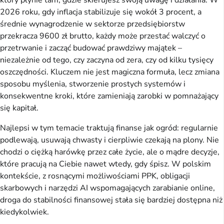
który płynie tam, gdzie skierujesz swoją uwagę i działania. W 
2026 roku, gdy inflacja stabilizuje się wokół 3 procent, a 
średnie wynagrodzenie w sektorze przedsiębiorstw 
przekracza 9600 zł brutto, każdy może przestać walczyć o 
przetrwanie i zacząć budować prawdziwy majątek – 
niezależnie od tego, czy zaczyna od zera, czy od kilku tysięcy 
oszczędności. Kluczem nie jest magiczna formuła, lecz zmiana 
sposobu myślenia, stworzenie prostych systemów i 
konsekwentne kroki, które zamieniają zarobki w pomnażający 
się kapitał.
Najlepsi w tym temacie traktują finanse jak ogród: regularnie 
podlewają, usuwają chwasty i cierpliwie czekają na plony. Nie 
chodzi o ciężką harówkę przez całe życie, ale o mądre decyzje, 
które pracują na Ciebie nawet wtedy, gdy śpisz. W polskim 
kontekście, z rosnącymi możliwościami PPK, obligacji 
skarbowych i narzędzi AI wspomagających zarabianie online, 
droga do stabilności finansowej stała się bardziej dostępna niż 
kiedykolwiek.