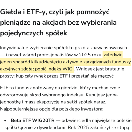
Giełda i ETF-y, czyli jak pomnożyć
pieniądze na akcjach bez wybierania
pojedynczych spółek
Indywidualne wybieranie spółek to gra dla zaawansowanych
— i nawet wśród profesjonalistów w 2025 roku
zaledwie
jeden spośród kilkudziesięciu aktywnie zarządzanych funduszy
akcyjnych zdołał pobić indeks WIG
. Wniosek jest brutalnie
prosty: kup cały rynek przez ETF i przestań się męczyć.
ETF to fundusz notowany na giełdzie, który mechanicznie
odwzorowuje skład wybranego indeksu. Kupujesz jedną
jednostkę i masz ekspozycję na setki spółek naraz.
Najpopularniejsze opcje dla polskiego inwestora:
Beta ETF WIG20TR
— odzwierciedla największe polskie
spółki łącznie z dywidendami. Rok 2025 zakończył ze stopą