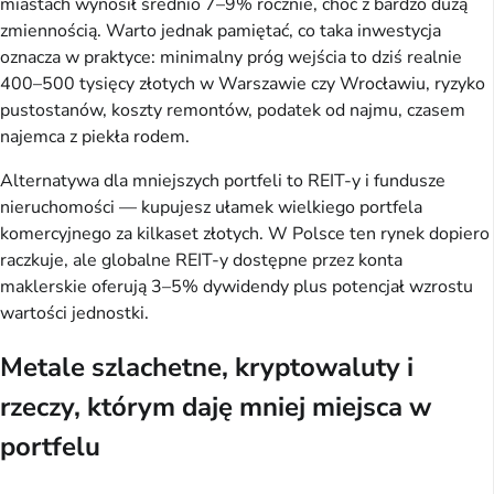
miastach wynosił średnio 7–9% rocznie, choć z bardzo dużą
zmiennością. Warto jednak pamiętać, co taka inwestycja
oznacza w praktyce: minimalny próg wejścia to dziś realnie
400–500 tysięcy złotych w Warszawie czy Wrocławiu, ryzyko
pustostanów, koszty remontów, podatek od najmu, czasem
najemca z piekła rodem.
Alternatywa dla mniejszych portfeli to REIT-y i fundusze
nieruchomości — kupujesz ułamek wielkiego portfela
komercyjnego za kilkaset złotych. W Polsce ten rynek dopiero
raczkuje, ale globalne REIT-y dostępne przez konta
maklerskie oferują 3–5% dywidendy plus potencjał wzrostu
wartości jednostki.
Metale szlachetne, kryptowaluty i
rzeczy, którym daję mniej miejsca w
portfelu