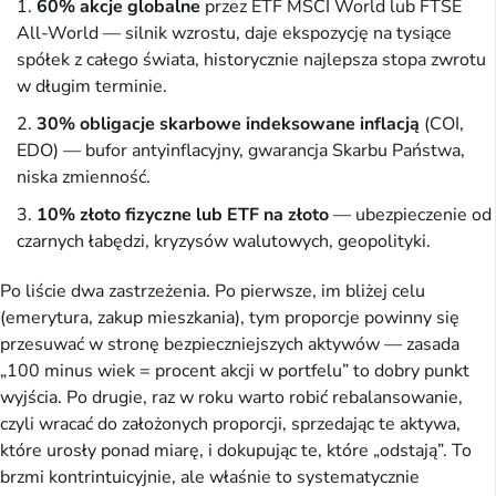
60% akcje globalne
przez ETF MSCI World lub FTSE
All-World — silnik wzrostu, daje ekspozycję na tysiące
spółek z całego świata, historycznie najlepsza stopa zwrotu
w długim terminie.
30% obligacje skarbowe indeksowane inflacją
(COI,
EDO) — bufor antyinflacyjny, gwarancja Skarbu Państwa,
niska zmienność.
10% złoto fizyczne lub ETF na złoto
— ubezpieczenie od
czarnych łabędzi, kryzysów walutowych, geopolityki.
Po liście dwa zastrzeżenia. Po pierwsze, im bliżej celu
(emerytura, zakup mieszkania), tym proporcje powinny się
przesuwać w stronę bezpieczniejszych aktywów — zasada
„100 minus wiek = procent akcji w portfelu” to dobry punkt
wyjścia. Po drugie, raz w roku warto robić rebalansowanie,
czyli wracać do założonych proporcji, sprzedając te aktywa,
które urosły ponad miarę, i dokupując te, które „odstają”. To
brzmi kontrintuicyjnie, ale właśnie to systematycznie