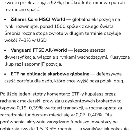
zwrotu przekraczającą 52%, choć krótkoterminowo potrafi
też mocno spaść.
iShares Core MSCI World
— globalna ekspozycja na
rynki rozwinięte, ponad 1500 spółek z całego świata.
Średnia roczna stopa zwrotu w długim terminie oscyluje
wokół 7–8% w USD.
Vanguard FTSE All-World
— jeszcze szersza
dywersyfikacja, włącznie z rynkami wschodzącymi. Klasyczna
„kup raz i zapomnij” pozycja.
ETF na obligacje skarbowe globalne
— defensywna
część portfela dla osób, które chcą wyjść poza polski dług.
Po liście jeden istotny komentarz: ETF-y kupujesz przez
rachunek maklerski, prowizja u dyskontowych brokerów to
typowo 0,19–0,39% wartości transakcji, a roczna opłata za
zarządzanie funduszem mieści się w 0,07–0,40%. Dla
porównania, aktywnie zarządzane fundusze inwestycyjne
pobierają zwykle 1,5–3,5% rocznie — a wyników, jak pokazują