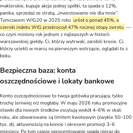
maklerskie, kupuje akcje jednej spółki, ta spada o 12%,
panika, sprzedaż ze stratą, „inwestowanie nie dla mnie”.
Tymczasem WIG20 w 2025 roku
urósł o ponad 45%, a
szeroki indeks WIG przekroczył 47% rocznej stopy zwrotu
—
co czyni miniony rok jednym z najlepszych w historii
warszawskiej giełdy. Ci, którzy wytrwali, zarobili krocie. Ci,
którzy uciekli w marcu na pierwszym wstrząsie, oglądali to z
boku.
Bezpieczna baza: konta
oszczędnościowe i lokaty bankowe
Konto oszczędnościowe to twoja gotówka pracująca, tylko
trochę leniwiej niż mogłaby. W maju 2026 roku promocyjne
stawki dla nowych środków oscylują wokół 4–6% w skali
roku, ale obwarowane są limitem kwotowym (zwykle 50–100
tys. zł), aktywnością na koncie i okresem promocji 3–6
miesięcy. Po tym czasie oprocentowanie spada nieraz do