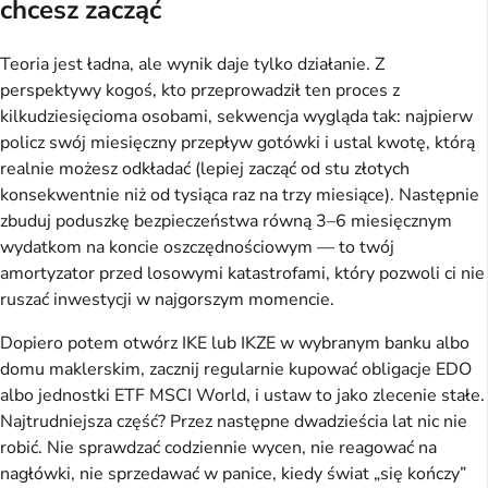
chcesz zacząć
Teoria jest ładna, ale wynik daje tylko działanie. Z
perspektywy kogoś, kto przeprowadził ten proces z
kilkudziesięcioma osobami, sekwencja wygląda tak: najpierw
policz swój miesięczny przepływ gotówki i ustal kwotę, którą
realnie możesz odkładać (lepiej zacząć od stu złotych
konsekwentnie niż od tysiąca raz na trzy miesiące). Następnie
zbuduj poduszkę bezpieczeństwa równą 3–6 miesięcznym
wydatkom na koncie oszczędnościowym — to twój
amortyzator przed losowymi katastrofami, który pozwoli ci nie
ruszać inwestycji w najgorszym momencie.
Dopiero potem otwórz IKE lub IKZE w wybranym banku albo
domu maklerskim, zacznij regularnie kupować obligacje EDO
albo jednostki ETF MSCI World, i ustaw to jako zlecenie stałe.
Najtrudniejsza część? Przez następne dwadzieścia lat nic nie
robić. Nie sprawdzać codziennie wycen, nie reagować na
nagłówki, nie sprzedawać w panice, kiedy świat „się kończy”