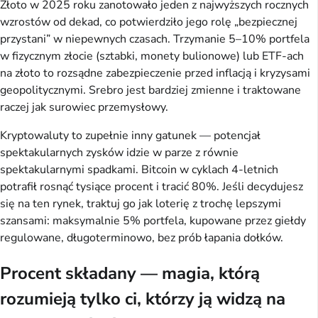
Złoto w 2025 roku zanotowało jeden z najwyższych rocznych
wzrostów od dekad, co potwierdziło jego rolę „bezpiecznej
przystani” w niepewnych czasach. Trzymanie 5–10% portfela
w fizycznym złocie (sztabki, monety bulionowe) lub ETF-ach
na złoto to rozsądne zabezpieczenie przed inflacją i kryzysami
geopolitycznymi. Srebro jest bardziej zmienne i traktowane
raczej jak surowiec przemysłowy.
Kryptowaluty to zupełnie inny gatunek — potencjał
spektakularnych zysków idzie w parze z równie
spektakularnymi spadkami. Bitcoin w cyklach 4-letnich
potrafił rosnąć tysiące procent i tracić 80%. Jeśli decydujesz
się na ten rynek, traktuj go jak loterię z trochę lepszymi
szansami: maksymalnie 5% portfela, kupowane przez giełdy
regulowane, długoterminowo, bez prób łapania dołków.
Procent składany — magia, którą
rozumieją tylko ci, którzy ją widzą na