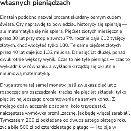
własnych pieniądzach
Einstein podobno nazwał procent składany ósmym cudem
świata. Czy naprawdę to powiedział, historycy się spierają —
ale matematyka się nie spiera. Pięćset złotych miesięcznie
przez 30 lat przy stopie zwrotu 7% rocznie daje 612 tysięcy
złotych, choć włożyłeś tylko 180. Te same pięćset złotych
przez 40 lat daje już 1,32 miliona. Dziesięć lat dłużej, ponad
dwukrotnie większy wynik. Czas to nie tyle pieniądz — czas to
wykładnik w równaniu, a wykładniki rządzą się okrutnie
nieliniową matematyką.
Druga strona tej samej monety: jeśli zwlekasz pięć lat z
rozpoczęciem oszczędzania, tracisz nie pięć lat składek, tylko
pięć lat najlepszego procentowania na samym końcu. Z
mojego doświadczenia z osobami koło trzydziestki,
najczęstsza wymówka brzmi „zacznę, jak będę więcej zarabiał”.
Tymczasem 200 zł odkładane od dwudziestego piątego roku
życia bije 500 zł od czterdziestego piątego — i to bije w