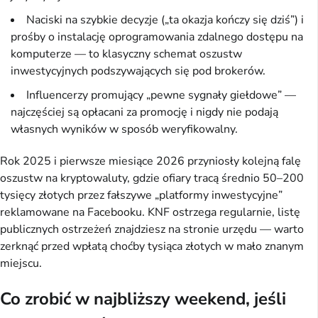
Naciski na szybkie decyzje („ta okazja kończy się dziś”) i
prośby o instalację oprogramowania zdalnego dostępu na
komputerze — to klasyczny schemat oszustw
inwestycyjnych podszywających się pod brokerów.
Influencerzy promujący „pewne sygnały giełdowe” —
najczęściej są opłacani za promocję i nigdy nie podają
własnych wyników w sposób weryfikowalny.
Rok 2025 i pierwsze miesiące 2026 przyniosły kolejną falę
oszustw na kryptowaluty, gdzie ofiary tracą średnio 50–200
tysięcy złotych przez fałszywe „platformy inwestycyjne”
reklamowane na Facebooku. KNF ostrzega regularnie, listę
publicznych ostrzeżeń znajdziesz na stronie urzędu — warto
zerknąć przed wpłatą choćby tysiąca złotych w mało znanym
miejscu.
Co zrobić w najbliższy weekend, jeśli