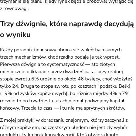
trzymanie się planu, kiedy rynek będzie próbował wytrącić cię
z równowagi.
Trzy dźwignie, które naprawdę decydują
o wyniku
Każdy poradnik finansowy obraca się wokół tych samych
trzech mechanizmów, choć rzadko podaje je tak wprost.
Pierwsza dźwignia to systematyczność — sto złotych
miesięcznie odkładane przez dwadzieścia lat przy realnej
stopie zwrotu 6% urośnie do około 46 tysięcy, choć włożyłeś
tylko 24. Druga to stopa zwrotu po kosztach i podatku Belki
(19% od zysków kapitałowych), bo różnica między 4% a 7%
rocznie to po trzydziestu latach niemal podwojony kapitał
końcowy. Trzecia to czas — i tu nie ma sprytnych skrótów.
Z mojej praktyki w doradzaniu znajomym, którzy zaczynali z
różnym kapitałem, najczęstszym błędem nie jest zły wybór
produktu, tylko brak konsekwencji. Ktoś otwiera konto