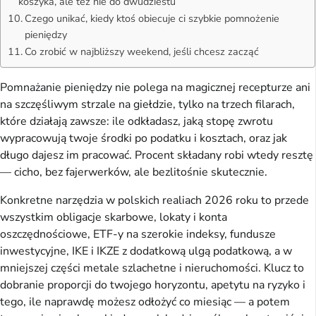
koszyka, ale też nie do dwudziestu
Czego unikać, kiedy ktoś obiecuje ci szybkie pomnożenie
pieniędzy
Co zrobić w najbliższy weekend, jeśli chcesz zacząć
Pomnażanie pieniędzy nie polega na magicznej recepturze ani
na szczęśliwym strzale na giełdzie, tylko na trzech filarach,
które działają zawsze: ile odkładasz, jaką stopę zwrotu
wypracowują twoje środki po podatku i kosztach, oraz jak
długo dajesz im pracować. Procent składany robi wtedy resztę
— cicho, bez fajerwerków, ale bezlitośnie skutecznie.
Konkretne narzędzia w polskich realiach 2026 roku to przede
wszystkim obligacje skarbowe, lokaty i konta
oszczędnościowe, ETF-y na szerokie indeksy, fundusze
inwestycyjne, IKE i IKZE z dodatkową ulgą podatkową, a w
mniejszej części metale szlachetne i nieruchomości. Klucz to
dobranie proporcji do twojego horyzontu, apetytu na ryzyko i
tego, ile naprawdę możesz odłożyć co miesiąc — a potem