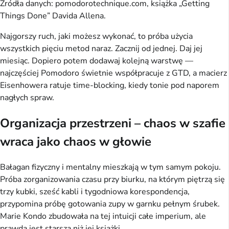
Źródła danych: pomodorotechnique.com, książka „Getting
Things Done” Davida Allena.
Najgorszy ruch, jaki możesz wykonać, to próba użycia
wszystkich pięciu metod naraz. Zacznij od jednej. Daj jej
miesiąc. Dopiero potem dodawaj kolejną warstwę —
najczęściej Pomodoro świetnie współpracuje z GTD, a macierz
Eisenhowera ratuje time-blocking, kiedy tonie pod naporem
nagłych spraw.
Organizacja przestrzeni – chaos w szafie
wraca jako chaos w głowie
Bałagan fizyczny i mentalny mieszkają w tym samym pokoju.
Próba zorganizowania czasu przy biurku, na którym piętrzą się
trzy kubki, sześć kabli i tygodniowa korespondencja,
przypomina próbę gotowania zupy w garnku pełnym śrubek.
Marie Kondo zbudowała na tej intuicji całe imperium, ale
prawda jest starsza niż jej książki.