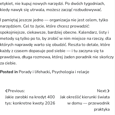
etykiet, nie kupuj nowych narzędzi. Po dwóch tygodniach,
kiedy nawyk się utrwala, możesz zacząć rozbudowywać.
I pamiętaj jeszcze jedno — organizacja nie jest celem, tylko
narzędziem. Cel to życie, które chcesz prowadzić:
spokojniejsze, ciekawsze, bardziej obecne. Kalendarz, listy i
metody są tylko po to, by zrobić w nim miejsce na rzeczy, dla
których naprawdę warto się obudzić. Reszta to detale, które
każdy z czasem dopasuje pod siebie — i tu zaczyna się ta
prawdziwa, długa rozmowa, której żaden poradnik nie skończy
za ciebie.
Posted in
Porady i lifehacki
,
Psychologia i relacje
Nawigacja
Previous:
Next:
Jakie zarobki na kredyt 400
Jak określić kierunki świata
wpisu
tys: konkretne kwoty 2026
w domu — przewodnik
praktyka