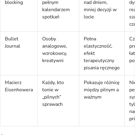
blocking
pełnym
nad dniem,
dy
kalendarzem
mniej decyzji w
re
spotkań
locie
sz
cz
Bullet
Osoby
Pełna
Cz
Journal
analogowe,
elastyczność,
pr
wzrokowcy,
efekt
ła
kreatywni
terapeutyczny
po
pisania ręcznego
Macierz
Każdy, kto
Pokazuje różnicę
Ni
Eisenhowera
tonie w
między pilnym a
pe
„pilnych”
ważnym
sy
sprawach
ty
na
pr