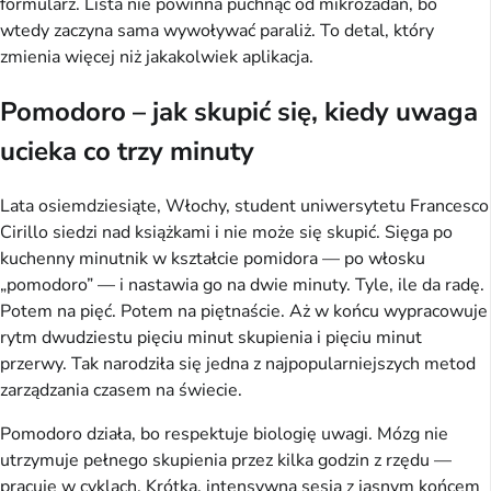
formularz. Lista nie powinna puchnąć od mikrozadań, bo
wtedy zaczyna sama wywoływać paraliż. To detal, który
zmienia więcej niż jakakolwiek aplikacja.
Pomodoro – jak skupić się, kiedy uwaga
ucieka co trzy minuty
Lata osiemdziesiąte, Włochy, student uniwersytetu Francesco
Cirillo siedzi nad książkami i nie może się skupić. Sięga po
kuchenny minutnik w kształcie pomidora — po włosku
„pomodoro” — i nastawia go na dwie minuty. Tyle, ile da radę.
Potem na pięć. Potem na piętnaście. Aż w końcu wypracowuje
rytm dwudziestu pięciu minut skupienia i pięciu minut
przerwy. Tak narodziła się jedna z najpopularniejszych metod
zarządzania czasem na świecie.
Pomodoro działa, bo respektuje biologię uwagi. Mózg nie
utrzymuje pełnego skupienia przez kilka godzin z rzędu —
pracuje w cyklach. Krótka, intensywna sesja z jasnym końcem