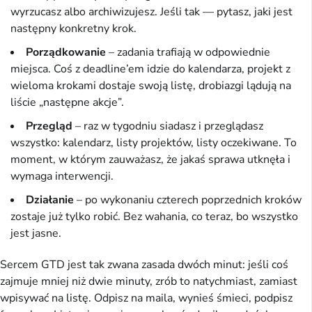
wyrzucasz albo archiwizujesz. Jeśli tak — pytasz, jaki jest
następny konkretny krok.
Porządkowanie
– zadania trafiają w odpowiednie
miejsca. Coś z deadline’em idzie do kalendarza, projekt z
wieloma krokami dostaje swoją listę, drobiazgi lądują na
liście „następne akcje”.
Przegląd
– raz w tygodniu siadasz i przeglądasz
wszystko: kalendarz, listy projektów, listy oczekiwane. To
moment, w którym zauważasz, że jakaś sprawa utknęła i
wymaga interwencji.
Działanie
– po wykonaniu czterech poprzednich kroków
zostaje już tylko robić. Bez wahania, co teraz, bo wszystko
jest jasne.
Sercem GTD jest tak zwana zasada dwóch minut: jeśli coś
zajmuje mniej niż dwie minuty, zrób to natychmiast, zamiast
wpisywać na listę. Odpisz na maila, wynieś śmieci, podpisz