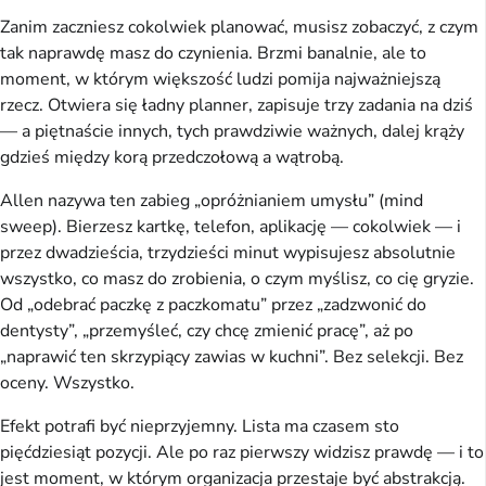
Zanim zaczniesz cokolwiek planować, musisz zobaczyć, z czym
tak naprawdę masz do czynienia. Brzmi banalnie, ale to
moment, w którym większość ludzi pomija najważniejszą
rzecz. Otwiera się ładny planner, zapisuje trzy zadania na dziś
— a piętnaście innych, tych prawdziwie ważnych, dalej krąży
gdzieś między korą przedczołową a wątrobą.
Allen nazywa ten zabieg „opróżnianiem umysłu” (mind
sweep). Bierzesz kartkę, telefon, aplikację — cokolwiek — i
przez dwadzieścia, trzydzieści minut wypisujesz absolutnie
wszystko, co masz do zrobienia, o czym myślisz, co cię gryzie.
Od „odebrać paczkę z paczkomatu” przez „zadzwonić do
dentysty”, „przemyśleć, czy chcę zmienić pracę”, aż po
„naprawić ten skrzypiący zawias w kuchni”. Bez selekcji. Bez
oceny. Wszystko.
Efekt potrafi być nieprzyjemny. Lista ma czasem sto
pięćdziesiąt pozycji. Ale po raz pierwszy widzisz prawdę — i to
jest moment, w którym organizacja przestaje być abstrakcją.