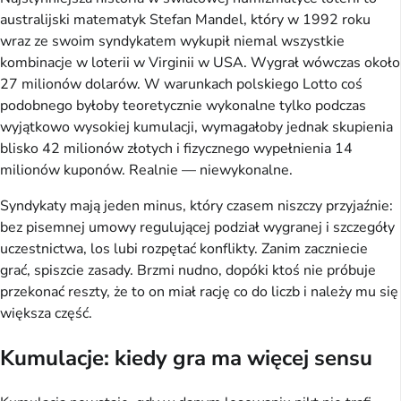
australijski matematyk Stefan Mandel, który w 1992 roku
wraz ze swoim syndykatem wykupił niemal wszystkie
kombinacje w loterii w Virginii w USA. Wygrał wówczas około
27 milionów dolarów. W warunkach polskiego Lotto coś
podobnego byłoby teoretycznie wykonalne tylko podczas
wyjątkowo wysokiej kumulacji, wymagałoby jednak skupienia
blisko 42 milionów złotych i fizycznego wypełnienia 14
milionów kuponów. Realnie — niewykonalne.
Syndykaty mają jeden minus, który czasem niszczy przyjaźnie:
bez pisemnej umowy regulującej podział wygranej i szczegóły
uczestnictwa, los lubi rozpętać konflikty. Zanim zaczniecie
grać, spiszcie zasady. Brzmi nudno, dopóki ktoś nie próbuje
przekonać reszty, że to on miał rację co do liczb i należy mu się
większa część.
Kumulacje: kiedy gra ma więcej sensu