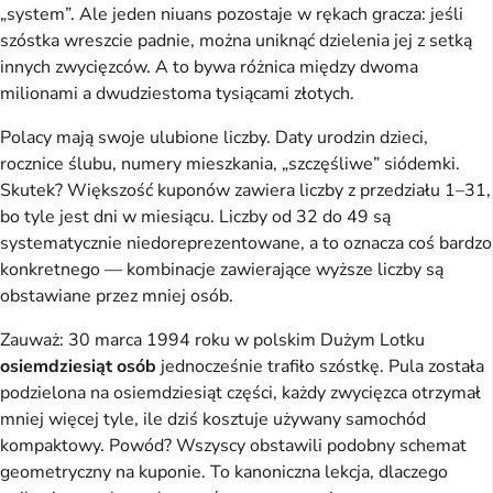
„system”. Ale jeden niuans pozostaje w rękach gracza: jeśli
szóstka wreszcie padnie, można uniknąć dzielenia jej z setką
innych zwycięzców. A to bywa różnica między dwoma
milionami a dwudziestoma tysiącami złotych.
Polacy mają swoje ulubione liczby. Daty urodzin dzieci,
rocznice ślubu, numery mieszkania, „szczęśliwe” siódemki.
Skutek? Większość kuponów zawiera liczby z przedziału 1–31,
bo tyle jest dni w miesiącu. Liczby od 32 do 49 są
systematycznie niedoreprezentowane, a to oznacza coś bardzo
konkretnego — kombinacje zawierające wyższe liczby są
obstawiane przez mniej osób.
Zauważ: 30 marca 1994 roku w polskim Dużym Lotku
osiemdziesiąt osób
jednocześnie trafiło szóstkę. Pula została
podzielona na osiemdziesiąt części, każdy zwycięzca otrzymał
mniej więcej tyle, ile dziś kosztuje używany samochód
kompaktowy. Powód? Wszyscy obstawili podobny schemat
geometryczny na kuponie. To kanoniczna lekcja, dlaczego