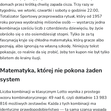
domach przez krótką chwilę zapada cisza. Trzy razy w
tygodniu, we wtorki, czwartki i soboty o godzinie 22:00,
Totalizator Sportowy przeprowadza rytuał, który od 1957
roku porywa wyobraźnię milionów osób — wystarczy jedna
kombinacja sześciu liczb z czterdziestu dziewięciu, by życie
obróciło się o sto osiemdziesiąt stopni. Tylko że za tą
fascynacją kryje się chłodna matematyka, którą gracze albo
poznają, albo ignorują na własną szkodę. Niniejszy tekst
pokazuje, co realnie da się zrobić, żeby ten kupon nie był tylko
biletem do krainy iluzji.
Matematyka, której nie pokona żaden
system
Liczba kombinacji w klasycznym Lotto wynika z prostego
wzoru kombinatorycznego: 49 nad 6, czyli dokładnie 13 983
816 możliwych zestawów. Każda z tych kombinacji ma
identyczne prawdopodobieństwo — ta sama szansa wypada