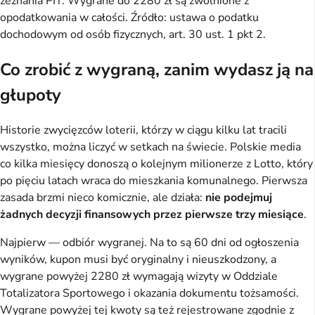
zeznania PIT. Wygrane do 2280 zł są zwolnione z
opodatkowania w całości. Źródło: ustawa o podatku
dochodowym od osób fizycznych, art. 30 ust. 1 pkt 2.
Co zrobić z wygraną, zanim wydasz ją na
głupoty
Historie zwycięzców loterii, którzy w ciągu kilku lat tracili
wszystko, można liczyć w setkach na świecie. Polskie media
co kilka miesięcy donoszą o kolejnym milionerze z Lotto, który
po pięciu latach wraca do mieszkania komunalnego. Pierwsza
zasada brzmi nieco komicznie, ale działa:
nie podejmuj
żadnych decyzji finansowych przez pierwsze trzy miesiące
.
Najpierw — odbiór wygranej. Na to są 60 dni od ogłoszenia
wyników, kupon musi być oryginalny i nieuszkodzony, a
wygrane powyżej 2280 zł wymagają wizyty w Oddziale
Totalizatora Sportowego i okazania dokumentu tożsamości.
Wygrane powyżej tej kwoty są też rejestrowane zgodnie z