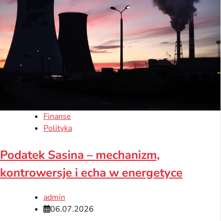
Finanse
Polityka
Podatek Sasina – mechanizm,
kontrowersje i echa w energetyce
admin
06.07.2026