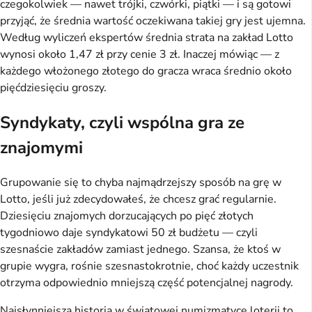
czegokolwiek — nawet trójki, czwórki, piątki — i są gotowi
przyjąć, że średnia wartość oczekiwana takiej gry jest ujemna.
Według wyliczeń ekspertów średnia strata na zakład Lotto
wynosi około 1,47 zł przy cenie 3 zł. Inaczej mówiąc — z
każdego włożonego złotego do gracza wraca średnio około
pięćdziesięciu groszy.
Syndykaty, czyli wspólna gra ze
znajomymi
Grupowanie się to chyba najmądrzejszy sposób na grę w
Lotto, jeśli już zdecydowałeś, że chcesz grać regularnie.
Dziesięciu znajomych dorzucających po pięć złotych
tygodniowo daje syndykatowi 50 zł budżetu — czyli
szesnaście zakładów zamiast jednego. Szansa, że ktoś w
grupie wygra, rośnie szesnastokrotnie, choć każdy uczestnik
otrzyma odpowiednio mniejszą część potencjalnej nagrody.
Najsłynniejsza historia w światowej numizmatyce loterii to