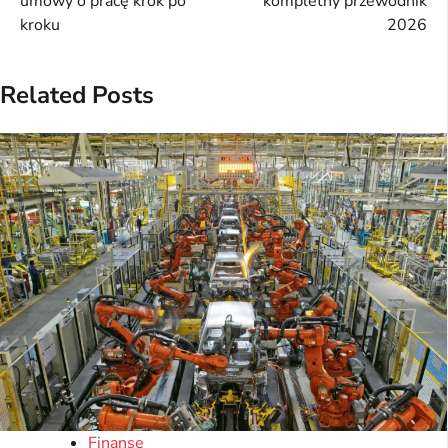
umowy o pracę krok po
kompletny przewodnik
kroku
2026
Related Posts
Finanse