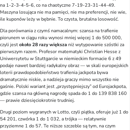
na 1-2-3-4-5-6, co na chaotyczne 7-19-23-31-44-49.
Maszyna losująca nie ma pamięci, nie ma preferencji, nie wie,
ile kuponów leży w bębnie. To czysta, brutalna losowość.
Dla porównania z czymś namacalnym: szansa na trafienie
piorunem w ciągu roku wynosi mniej więcej 1 do 500 000,
czyli jest
około 28 razy większa
niż wytypowanie szóstki za
pierwszym razem. Profesor matematyki Christian Hesse z
Uniwersytetu w Stuttgarcie w niemieckim formacie 6 z 49
podaje nawet bardziej radykalny obraz — w skali europejskich
loterii prawdopodobieństwo trafienia jackpota bywa
dramatycznie niskie, a nadzieja graczy mimo wszystko nie
gaśnie. Polski wariant jest „przystępniejszy” od Eurojackpota,
gdzie szansa na główną nagrodę spada do 1 do 139 838 160
— prawie dziesięciokrotnie trudniej.
Drugi poziom wygranych w Lotto, czyli piątka, oferuje już 1 do
54 201, czwórka 1 do 1 032, a trójka — relatywnie
przyziemne 1 do 57. Te niższe szczeble są tym, na czym