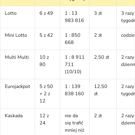
Lotto
6 z 49
1 : 13
3 zł
3 razy
983 816
tygod
Mini Lotto
5 z 42
1 : 850
2 zł
codzie
668
Multi Multi
10 z
1 : 8 911
2,50 zł
2 razy
80
711
dzienn
(10/10)
Eurojackpot
5 z 50
1 : 139
12,50
2 razy
+ 2 z
838 160
zł
tygod
12
Kaskada
12 z
nie da
2 zł
2 razy
24
się trafić
dzienn
mniej niż