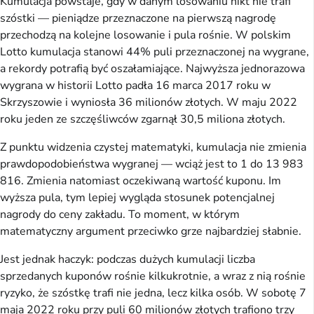
Kumulacja powstaje, gdy w danym losowaniu nikt nie trafi
szóstki — pieniądze przeznaczone na pierwszą nagrodę
przechodzą na kolejne losowanie i pula rośnie. W polskim
Lotto kumulacja stanowi 44% puli przeznaczonej na wygrane,
a rekordy potrafią być oszałamiające. Najwyższa jednorazowa
wygrana w historii Lotto padła 16 marca 2017 roku w
Skrzyszowie i wyniosła 36 milionów złotych. W maju 2022
roku jeden ze szczęśliwców zgarnął 30,5 miliona złotych.
Z punktu widzenia czystej matematyki, kumulacja nie zmienia
prawdopodobieństwa wygranej — wciąż jest to 1 do 13 983
816. Zmienia natomiast oczekiwaną wartość kuponu. Im
wyższa pula, tym lepiej wygląda stosunek potencjalnej
nagrody do ceny zakładu. To moment, w którym
matematyczny argument przeciwko grze najbardziej słabnie.
Jest jednak haczyk: podczas dużych kumulacji liczba
sprzedanych kuponów rośnie kilkukrotnie, a wraz z nią rośnie
ryzyko, że szóstkę trafi nie jedna, lecz kilka osób. W sobotę 7
maja 2022 roku przy puli 60 milionów złotych trafiono trzy