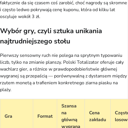
faktycznie da się czasem coś zarobić, choć nagrody są skromne
i często ledwo pokrywają cenę kuponu, która od kilku lat
oscyluje wokół 3 zł.
Wybór gry, czyli sztuka unikania
najtrudniejszego stołu
Pierwszy sensowny ruch nie polega na sprytnym typowaniu
liczb, tylko na zmianie planszy. Polski Totalizator oferuje cały
wachlarz gier, a różnice w prawdopodobieństwie głównej
wygranej są przepaścią — porównywalną z dystansem między
rzutem monetą a trafieniem konkretnego ziarna piasku na
plaży.
Szansa
na
Cena
Częst
Gra
Format
główną
zakładu
losow
wygraną