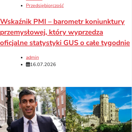
Przedsiębiorczość
Wskaźnik PMI – barometr koniunktury
przemysłowej, który wyprzedza
oficjalne statystyki GUS o całe tygodnie
admin
16.07.2026