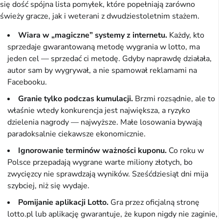
się dość spójna lista pomyłek, które popełniają zarówno
świeży gracze, jak i weterani z dwudziestoletnim stażem.
Wiara w „magiczne” systemy z internetu.
Każdy, kto
sprzedaje gwarantowaną metodę wygrania w lotto, ma
jeden cel — sprzedać ci metodę. Gdyby naprawdę działała,
autor sam by wygrywał, a nie spamował reklamami na
Facebooku.
Granie tylko podczas kumulacji.
Brzmi rozsądnie, ale to
właśnie wtedy konkurencja jest największa, a ryzyko
dzielenia nagrody — najwyższe. Małe losowania bywają
paradoksalnie ciekawsze ekonomicznie.
Ignorowanie terminów ważności kuponu.
Co roku w
Polsce przepadają wygrane warte miliony złotych, bo
zwycięzcy nie sprawdzają wyników. Sześćdziesiąt dni mija
szybciej, niż się wydaje.
Pomijanie aplikacji Lotto.
Gra przez oficjalną stronę
lotto.pl lub aplikację gwarantuje, że kupon nigdy nie zaginie,