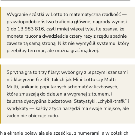
Wygranie szóstki w Lotto to matematyczna rzadkość —
prawdopodobieństwo trafienia głównej nagrody wynosi
1 do 13 983 816, czyli mniej więcej tyle, ile szansa, że
moneta rzucona dwadzieścia cztery razy z rzędu spadnie
zawsze tą samą stroną. Nikt nie wymyślił systemu, który
przebiłby ten mur, ale można grać mądrzej.
Sprytna gra to trzy filary: wybór gry z lepszymi szansami
niż klasyczne 6 z 49, takich jak Mini Lotto czy Multi
Multi, unikanie popularnych schematów liczbowych,
które zmuszają do dzielenia wygranej z tłumem, i
żelazna dyscyplina budżetowa. Statystyki, „chybił-trafił” i
syndykaty — każdy z tych narzędzi ma swoje miejsce, ale
żaden nie obiecuje cudu.
Na ekranie pojawiają się sześć kul z numerami, a w polskich