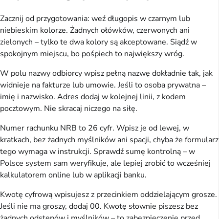
Zacznij od przygotowania: weź długopis w czarnym lub 
niebieskim kolorze. Żadnych ołówków, czerwonych ani 
zielonych – tylko te dwa kolory są akceptowane. Siądź w 
spokojnym miejscu, bo pośpiech to największy wróg.
W polu nazwy odbiorcy wpisz pełną nazwę dokładnie tak, jak 
widnieje na fakturze lub umowie. Jeśli to osoba prywatna – 
imię i nazwisko. Adres dodaj w kolejnej linii, z kodem 
pocztowym. Nie skracaj niczego na siłę.
Numer rachunku NRB to 26 cyfr. Wpisz je od lewej, w 
kratkach, bez żadnych myślników ani spacji, chyba że formularz 
tego wymaga w instrukcji. Sprawdź sumę kontrolną – w 
Polsce system sam weryfikuje, ale lepiej zrobić to wcześniej 
kalkulatorem online lub w aplikacji banku.
Kwotę cyfrową wpisujesz z przecinkiem oddzielającym grosze. 
Jeśli nie ma groszy, dodaj 00. Kwotę słownie piszesz bez 
żadnych odstępów i myślników – to zabezpieczenie przed 