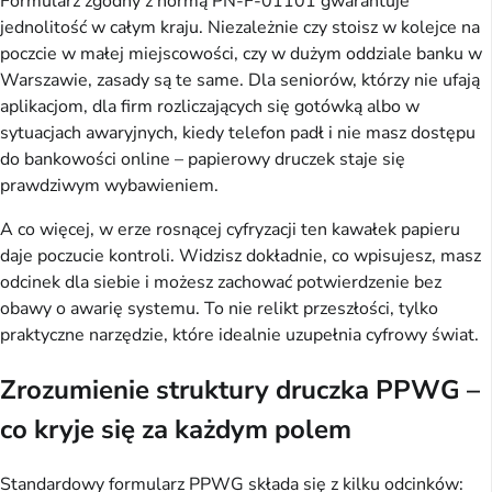
Formularz zgodny z normą PN-F-01101 gwarantuje 
jednolitość w całym kraju. Niezależnie czy stoisz w kolejce na 
poczcie w małej miejscowości, czy w dużym oddziale banku w 
Warszawie, zasady są te same. Dla seniorów, którzy nie ufają 
aplikacjom, dla firm rozliczających się gotówką albo w 
sytuacjach awaryjnych, kiedy telefon padł i nie masz dostępu 
do bankowości online – papierowy druczek staje się 
prawdziwym wybawieniem.
A co więcej, w erze rosnącej cyfryzacji ten kawałek papieru 
daje poczucie kontroli. Widzisz dokładnie, co wpisujesz, masz 
odcinek dla siebie i możesz zachować potwierdzenie bez 
obawy o awarię systemu. To nie relikt przeszłości, tylko 
praktyczne narzędzie, które idealnie uzupełnia cyfrowy świat.
Zrozumienie struktury druczka PPWG –
co kryje się za każdym polem
Standardowy formularz PPWG składa się z kilku odcinków: 