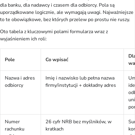
dla banku, dla nadawcy i czasem dla odbiorcy. Pola są 
uporządkowane logicznie, ale wymagają uwagi. Najważniejsze 
to te obowiązkowe, bez których przelew po prostu nie ruszy.
Oto tabela z kluczowymi polami formularza wraz z 
wyjaśnieniem ich roli:
Dl
Pole
Co wpisać
wa
Nazwa i adres
Imię i nazwisko lub pełna nazwa
Um
odbiorcy
firmy/instytucji + dokładny adres
ide
odb
uni
po
Numer
26 cyfr NRB bez myślników, w
Su
rachunku
kratkach
ko