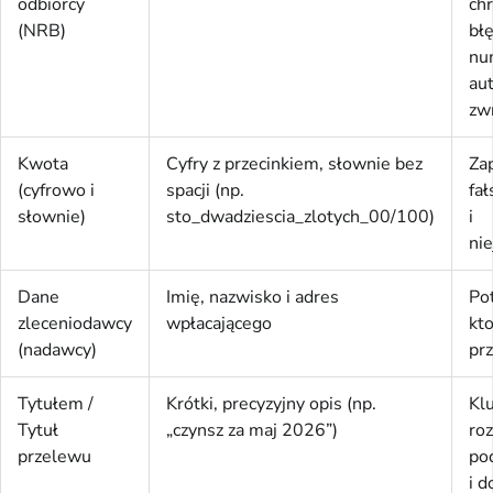
odbiorcy
chr
(NRB)
bł
nu
au
zw
Kwota
Cyfry z przecinkiem, słownie bez
Za
(cyfrowo i
spacji (np.
fa
słownie)
sto_dwadziescia_zlotych_00/100)
i
ni
Dane
Imię, nazwisko i adres
Po
zleceniodawcy
wpłacającego
kto
(nadawcy)
pr
Tytułem /
Krótki, precyzyjny opis (np.
Kl
Tytuł
„czynsz za maj 2026”)
roz
przelewu
po
i 