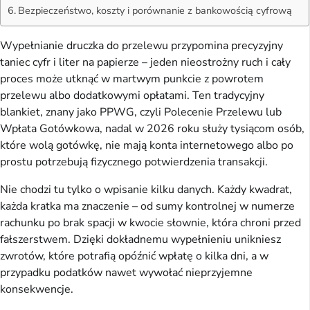
Bezpieczeństwo, koszty i porównanie z bankowością cyfrową
Wypełnianie druczka do przelewu przypomina precyzyjny 
taniec cyfr i liter na papierze – jeden nieostrożny ruch i cały 
proces może utknąć w martwym punkcie z powrotem 
przelewu albo dodatkowymi opłatami. Ten tradycyjny 
blankiet, znany jako PPWG, czyli Polecenie Przelewu lub 
Wpłata Gotówkowa, nadal w 2026 roku służy tysiącom osób, 
które wolą gotówkę, nie mają konta internetowego albo po 
prostu potrzebują fizycznego potwierdzenia transakcji.
Nie chodzi tu tylko o wpisanie kilku danych. Każdy kwadrat, 
każda kratka ma znaczenie – od sumy kontrolnej w numerze 
rachunku po brak spacji w kwocie słownie, która chroni przed 
fałszerstwem. Dzięki dokładnemu wypełnieniu unikniesz 
zwrotów, które potrafią opóźnić wpłatę o kilka dni, a w 
przypadku podatków nawet wywołać nieprzyjemne 
konsekwencje.