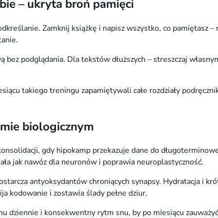
ie – ukryta broń pamięci
reślanie. Zamknij książkę i napisz wszystko, co pamiętasz – n
anie.
wą bez podglądania. Dla tekstów dłuższych – streszczaj własnym
iącu takiego treningu zapamiętywali całe rozdziały podręcznika
omie biologicznym
onsolidacji, gdy hipokamp przekazuje dane do długoterminowego
iała jak nawóz dla neuronów i poprawia neuroplastyczność.
ostarcza antyoksydantów chroniących synapsy. Hydratacja i kró
ja kodowanie i zostawia ślady pełne dziur.
dziennie i konsekwentny rytm snu, by po miesiącu zauważyć, j