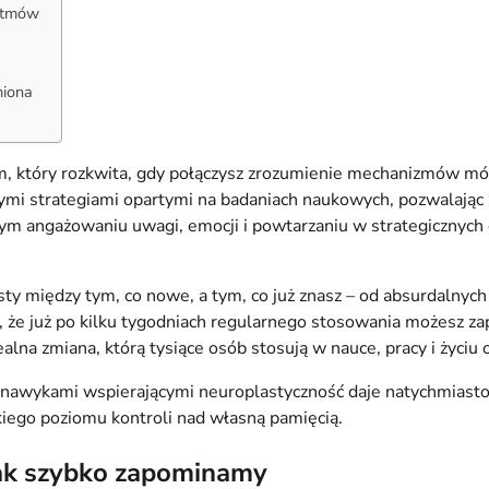
rytmów
miona
 który rozkwita, gdy połączysz zrozumienie mechanizmów mózg
mi strategiami opartymi na badaniach naukowych, pozwalając
nym angażowaniu uwagi, emocji i powtarzaniu w strategicznych o
ty między tym, co nowe, a tym, co już znasz – od absurdalnych
że już po kilku tygodniach regularnego stosowania możesz zapam
 realna zmiana, którą tysiące osób stosują w nauce, pracy i życiu
z nawykami wspierającymi neuroplastyczność daje natychmiastow
kiego poziomu kontroli nad własną pamięcią.
tak szybko zapominamy