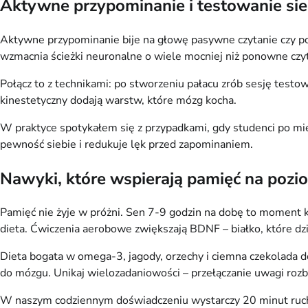
Aktywne przypominanie i testowanie sieb
Aktywne przypominanie bije na głowę pasywne czytanie czy podk
wzmacnia ścieżki neuronalne o wiele mocniej niż ponowne czyt
Połącz to z technikami: po stworzeniu pałacu zrób sesję testo
kinestetyczny dodają warstw, które mózg kocha.
W praktyce spotykałem się z przypadkami, gdy studenci po mies
pewność siebie i redukuje lęk przed zapominaniem.
Nawyki, które wspierają pamięć na pozi
Pamięć nie żyje w próżni. Sen 7-9 godzin na dobę to moment k
dieta. Ćwiczenia aerobowe zwiększają BDNF – białko, które dz
Dieta bogata w omega-3, jagody, orzechy i ciemna czekolada d
do mózgu. Unikaj wielozadaniowości – przełączanie uwagi rozbi
W naszym codziennym doświadczeniu wystarczy 20 minut ruchu 