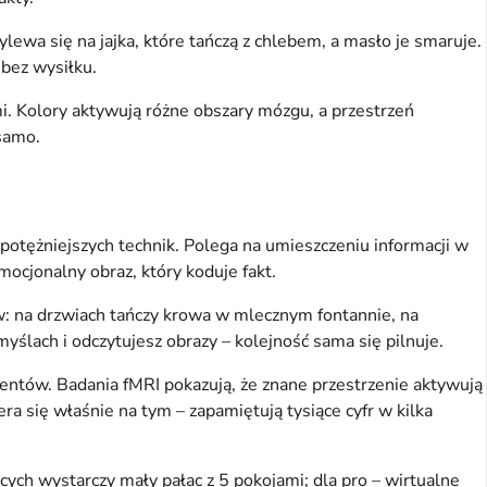
ewa się na jajka, które tańczą z chlebem, a masło je smaruje. 
 bez wysiłku.
i. Kolory aktywują różne obszary mózgu, a przestrzeń 
 samo.
jpotężniejszych technik. Polega na umieszczeniu informacji w 
ocjonalny obraz, który koduje fakt.
ów: na drzwiach tańczy krowa w mlecznym fontannie, na 
myślach i odczytujesz obrazy – kolejność sama się pilnuje.
ientów. Badania fMRI pokazują, że znane przestrzenie aktywują 
 się właśnie na tym – zapamiętują tysiące cyfr w kilka 
cych wystarczy mały pałac z 5 pokojami; dla pro – wirtualne 