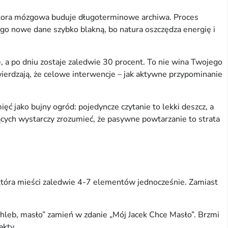
 kora mózgowa buduje długoterminowe archiwa. Proces 
ego nowe dane szybko blakną, bo natura oszczędza energię i 
 a po dniu zostaje zaledwie 30 procent. To nie wina Twojego 
ierdzają, że celowe interwencje – jak aktywne przypominanie 
 jako bujny ogród: pojedyncze czytanie to lekki deszcz, a 
jących wystarczy zrozumieć, że pasywne powtarzanie to strata 
, która mieści zaledwie 4-7 elementów jednocześnie. Zamiast 
hleb, masło” zamień w zdanie „Mój Jacek Chce Masło”. Brzmi 
akty.