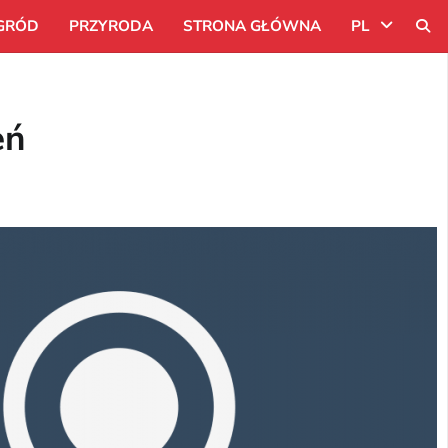
GRÓD
PRZYRODA
STRONA GŁÓWNA
PL
Uk
eń
Ru
Pl