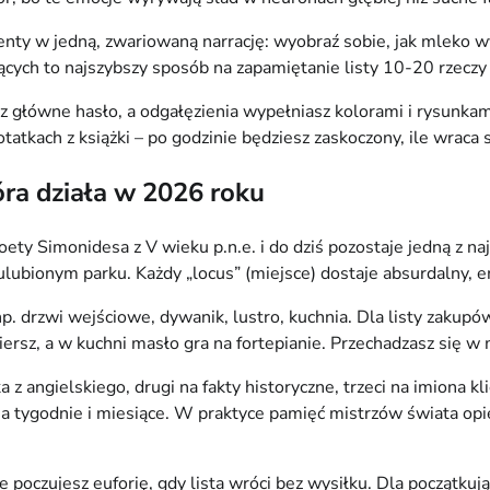
nty w jedną, zwariowaną narrację: wyobraź sobie, jak mleko wyl
jących to najszybszy sposób na zapamiętanie listy 10-20 rzeczy
z główne hasło, a odgałęzienia wypełniasz kolorami i rysunkam
tatkach z książki – po godzinie będziesz zaskoczony, ile wraca
óra działa w 2026 roku
oety Simonidesa z V wieku p.n.e. i do dziś pozostaje jedną z na
lubionym parku. Każdy „locus” (miejsce) dostaje absurdalny, em
np. drzwi wejściowe, dywanik, lustro, kuchnia. Dla listy zakup
iersz, a w kuchni masło gra na fortepianie. Przechadzasz się w 
 angielskiego, drugi na fakty historyczne, trzeci na imiona kl
tygodnie i miesiące. W praktyce pamięć mistrzów świata opiera
 poczujesz euforię, gdy lista wróci bez wysiłku. Dla początkują