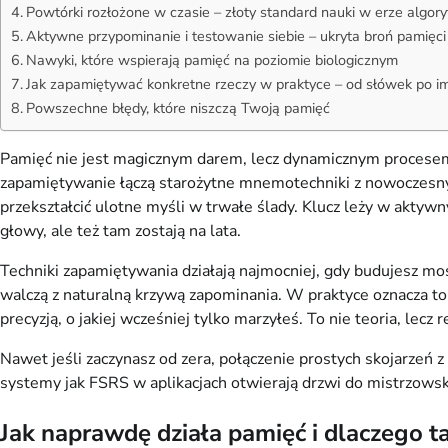
Powtórki rozłożone w czasie – złoty standard nauki w erze algo
Aktywne przypominanie i testowanie siebie – ukryta broń pamięci
Nawyki, które wspierają pamięć na poziomie biologicznym
Jak zapamiętywać konkretne rzeczy w praktyce – od słówek po i
Powszechne błędy, które niszczą Twoją pamięć
Pamięć nie jest magicznym darem, lecz dynamicznym procesem,
zapamiętywanie łączą starożytne mnemotechniki z nowoczesny
przekształcić ulotne myśli w trwałe ślady. Klucz leży w aktyw
głowy, ale też tam zostają na lata.
Techniki zapamiętywania działają najmocniej, gdy budujesz mos
walczą z naturalną krzywą zapominania. W praktyce oznacza to, 
precyzją, o jakiej wcześniej tylko marzyłeś. To nie teoria, lecz
Nawet jeśli zaczynasz od zera, połączenie prostych skojarzeń 
systemy jak FSRS w aplikacjach otwierają drzwi do mistrzows
Jak naprawdę działa pamięć i dlaczego 