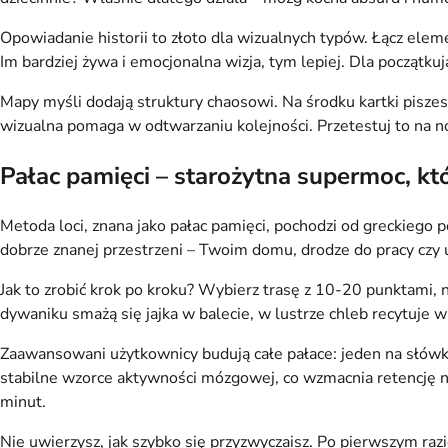
Opowiadanie historii to złoto dla wizualnych typów. Łącz eleme
Im bardziej żywa i emocjonalna wizja, tym lepiej. Dla początku
Mapy myśli dodają struktury chaosowi. Na środku kartki piszes
wizualna pomaga w odtwarzaniu kolejności. Przetestuj to na no
Pałac pamięci – starożytna supermoc, kt
Metoda loci, znana jako pałac pamięci, pochodzi od greckiego p
dobrze znanej przestrzeni – Twoim domu, drodze do pracy czy u
Jak to zrobić krok po kroku? Wybierz trasę z 10-20 punktami, 
dywaniku smażą się jajka w balecie, w lustrze chleb recytuje w
Zaawansowani użytkownicy budują całe pałace: jeden na słówka z
stabilne wzorce aktywności mózgowej, co wzmacnia retencję na 
minut.
Nie uwierzysz, jak szybko się przyzwyczaisz. Po pierwszym razie