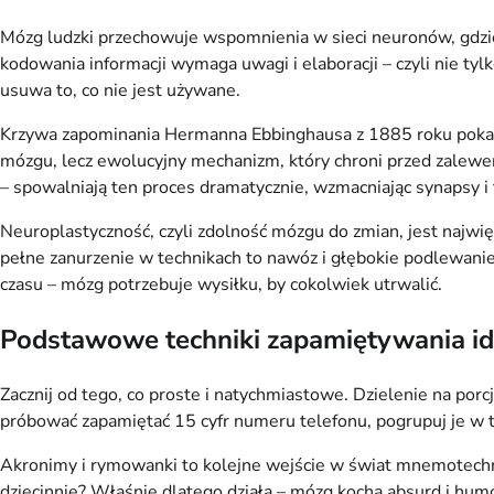
Mózg ludzki przechowuje wspomnienia w sieci neuronów, gdzi
kodowania informacji wymaga uwagi i elaboracji – czyli nie tyl
usuwa to, co nie jest używane.
Krzywa zapominania Hermanna Ebbinghausa z 1885 roku pokazuje
mózgu, lecz ewolucyjny mechanizm, który chroni przed zalewem 
– spowalniają ten proces dramatycznie, wzmacniając synapsy i
Neuroplastyczność, czyli zdolność mózgu do zmian, jest najwię
pełne zanurzenie w technikach to nawóz i głębokie podlewanie, 
czasu – mózg potrzebuje wysiłku, by cokolwiek utrwalić.
Podstawowe techniki zapamiętywania id
Zacznij od tego, co proste i natychmiastowe. Dzielenie na por
próbować zapamiętać 15 cyfr numeru telefonu, pogrupuj je w tró
Akronimy i rymowanki to kolejne wejście w świat mnemotechnik,
dziecinnie? Właśnie dlatego działa – mózg kocha absurd i humo