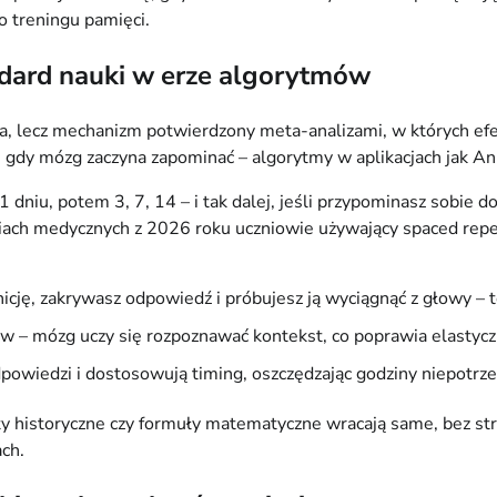
o treningu pamięci.
andard nauki w erze algorytmów
a, lecz mechanizm potwierdzony meta-analizami, w których efekt
gdy mózg zaczyna zapominać – algorytmy w aplikacjach jak Ank
1 dniu, potem 3, 7, 14 – i tak dalej, jeśli przypominasz sobie do
ch medycznych z 2026 roku uczniowie używający spaced repetit
icję, zakrywasz odpowiedź i próbujesz ją wyciągnąć z głowy – to
ów – mózg uczy się rozpoznawać kontekst, co poprawia elastycz
owiedzi i dostosowują timing, oszczędzając godziny niepotrz
ty historyczne czy formuły matematyczne wracają same, bez str
ch.