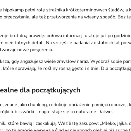
e hipokamp pełni rolę strażnika krótkoterminowych śladów, a
ko przeczytania, ale też przetworzenia na własny sposób. Bez t
 brutalną prawdę: połowa informacji ulatuje już po godzinie,
nieistotnych detali. Na szczęście badania z ostatnich lat potw
 tworząc nowe połączenia.
ksza, gdy angażujesz wiele zmysłów naraz. Wyobraź sobie pamięć
które sprawiają, że rośliny rosną gęsto i silnie. Dla początku
ealne dla początkujących
cje, znane jako chunking, redukuje obciążenie pamięci roboczej
jki lub czwórki – nagle staje się to naturalne i łatwe.
 które bawią i zaskakują. Weź listę zakupów: „Mleko, jajka, c
r, bo te emocje wyrywają ślad w neuronach głębiej niż suche f