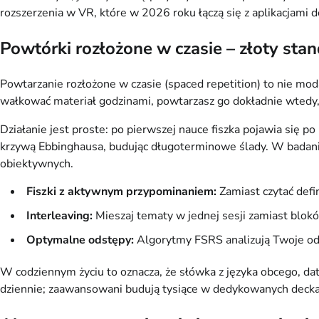
rozszerzenia w VR, które w 2026 roku łączą się z aplikacjami d
Powtórki rozłożone w czasie – złoty st
Powtarzanie rozłożone w czasie (spaced repetition) to nie mod
wałkować materiał godzinami, powtarzasz go dokładnie wtedy, 
Działanie jest proste: po pierwszej nauce fiszka pojawia się po 
krzywą Ebbinghausa, budując długoterminowe ślady. W badania
obiektywnych.
Fiszki z aktywnym przypominaniem:
Zamiast czytać defin
Interleaving:
Mieszaj tematy w jednej sesji zamiast blok
Optymalne odstępy:
Algorytmy FSRS analizują Twoje odp
W codziennym życiu to oznacza, że słówka z języka obcego, da
dziennie; zaawansowani budują tysiące w dedykowanych decka