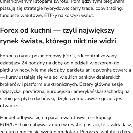
umiarkowanymi stopami zwrotu. Pomiędzy tymi biegunami
plasują się strategie hybrydowe: carry trade, copy trading,
fundusze walutowe, ETF-y na koszyki walut.
Forex od kuchni — czyli największy
rynek świata, którego nikt nie widzi
Forex to rynek pozagiełdowy (OTC), zdecentralizowany,
działający 24 godziny na dobę od niedzieli wieczorem do
piątku w nocy. Nie ma siedziby, parkietu ani dzwonka otwarcia
— kursy ustalają się w sieci wielkich banków dealerskich,
brokerów i platform elektronicznych. Cztery główne sesje
(azjatycka, pacyficzna, europejska i amerykańska) zachodzą na
siebie jak płytki dachówki, dzięki czemu zawsze gdzieś jest
otwarte.
Handel odbywa się na parach walutowych — kupując
EUR/USD nie nabywasz euro w czystej postaci, lecz zakładasz,
że euro umocni się względem dolara. Pierwsza waluta to baza,