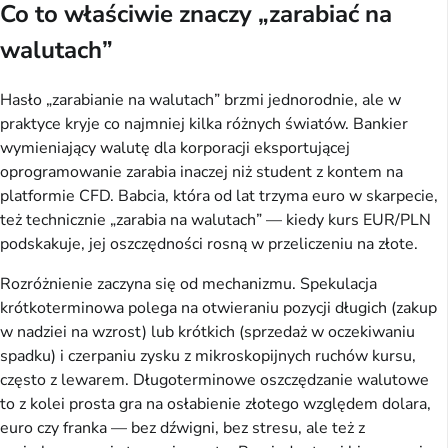
Co to właściwie znaczy „zarabiać na
walutach”
Hasło „zarabianie na walutach” brzmi jednorodnie, ale w
praktyce kryje co najmniej kilka różnych światów. Bankier
wymieniający walutę dla korporacji eksportującej
oprogramowanie zarabia inaczej niż student z kontem na
platformie CFD. Babcia, która od lat trzyma euro w skarpecie,
też technicznie „zarabia na walutach” — kiedy kurs EUR/PLN
podskakuje, jej oszczędności rosną w przeliczeniu na złote.
Rozróżnienie zaczyna się od mechanizmu. Spekulacja
krótkoterminowa polega na otwieraniu pozycji długich (zakup
w nadziei na wzrost) lub krótkich (sprzedaż w oczekiwaniu
spadku) i czerpaniu zysku z mikroskopijnych ruchów kursu,
często z lewarem. Długoterminowe oszczędzanie walutowe
to z kolei prosta gra na osłabienie złotego względem dolara,
euro czy franka — bez dźwigni, bez stresu, ale też z