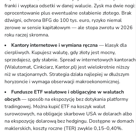
franki i wypłaca odsetki w danej walucie. Zysk ma dwie nogi:
oprocentowanie plus ewentualne osłabienie złotego. Brak
dźwigni, ochrona BFG do 100 tys. euro, ryzyko niemal
zerowe w sensie kapitałowym — ale stopa zwrotu w 2026
roku raczej skromna.
Kantory internetowe i wymiana ręczna
— klasyk dla
cierpliwych. Kupujesz walutę, gdy złoty jest mocny,
sprzedajesz, gdy słabnie. Spread w internetowych kantorach
(Walutomat, Cinkciarz, Kantor.pl) jest wielokrotnie niższy
niż w stacjonarnych. Strategia działa najlepiej w dłuższym
horyzoncie i wymaga obserwacji makroekonomicznej.
Fundusze ETF walutowe i obligacyjne w walutach
obcych
— sposób na ekspozycję bez dotykania platformy
tradingowej. Można kupić ETF na koszyk walut
surowcowych, na obligacje skarbowe USA w dolarach albo
na ekspozycję dolarową bez hedgingu. Dostępne w domach
maklerskich, koszty roczne (TER) zwykle 0,15–0,40%.