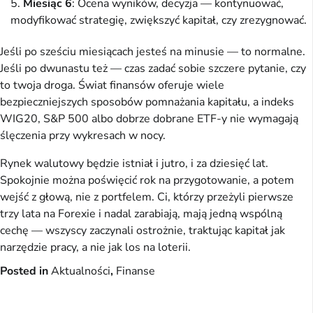
Miesiąc 6
: Ocena wyników, decyzja — kontynuować,
modyfikować strategię, zwiększyć kapitał, czy zrezygnować.
Jeśli po sześciu miesiącach jesteś na minusie — to normalne.
Jeśli po dwunastu też — czas zadać sobie szczere pytanie, czy
to twoja droga. Świat finansów oferuje wiele
bezpieczniejszych sposobów pomnażania kapitału, a indeks
WIG20, S&P 500 albo dobrze dobrane ETF-y nie wymagają
ślęczenia przy wykresach w nocy.
Rynek walutowy będzie istniał i jutro, i za dziesięć lat.
Spokojnie można poświęcić rok na przygotowanie, a potem
wejść z głową, nie z portfelem. Ci, którzy przeżyli pierwsze
trzy lata na Forexie i nadal zarabiają, mają jedną wspólną
cechę — wszyscy zaczynali ostrożnie, traktując kapitał jak
narzędzie pracy, a nie jak los na loterii.
Posted in
Aktualności
,
Finanse