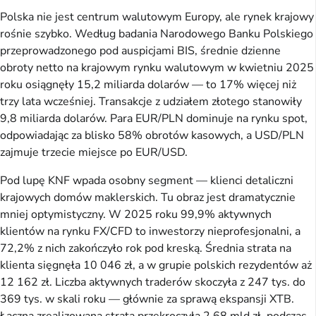
Polska nie jest centrum walutowym Europy, ale rynek krajowy
rośnie szybko. Według badania Narodowego Banku Polskiego
przeprowadzonego pod auspicjami BIS, średnie dzienne
obroty netto na krajowym rynku walutowym w kwietniu 2025
roku osiągnęły 15,2 miliarda dolarów — to 17% więcej niż
trzy lata wcześniej. Transakcje z udziałem złotego stanowiły
9,8 miliarda dolarów. Para EUR/PLN dominuje na rynku spot,
odpowiadając za blisko 58% obrotów kasowych, a USD/PLN
zajmuje trzecie miejsce po EUR/USD.
Pod lupę KNF wpada osobny segment — klienci detaliczni
krajowych domów maklerskich. Tu obraz jest dramatycznie
mniej optymistyczny. W 2025 roku 99,9% aktywnych
klientów na rynku FX/CFD to inwestorzy nieprofesjonalni, a
72,2% z nich zakończyło rok pod kreską. Średnia strata na
klienta sięgnęła 10 046 zł, a w grupie polskich rezydentów aż
12 162 zł. Liczba aktywnych traderów skoczyła z 247 tys. do
369 tys. w skali roku — głównie za sprawą ekspansji XTB.
Łączna zrealizowana strata przekroczyła 2,68 mld zł, podczas