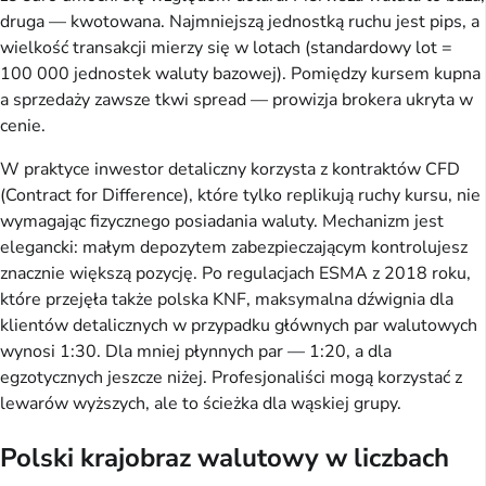
druga — kwotowana. Najmniejszą jednostką ruchu jest pips, a
wielkość transakcji mierzy się w lotach (standardowy lot =
100 000 jednostek waluty bazowej). Pomiędzy kursem kupna
a sprzedaży zawsze tkwi spread — prowizja brokera ukryta w
cenie.
W praktyce inwestor detaliczny korzysta z kontraktów CFD
(Contract for Difference), które tylko replikują ruchy kursu, nie
wymagając fizycznego posiadania waluty. Mechanizm jest
elegancki: małym depozytem zabezpieczającym kontrolujesz
znacznie większą pozycję. Po regulacjach ESMA z 2018 roku,
które przejęła także polska KNF, maksymalna dźwignia dla
klientów detalicznych w przypadku głównych par walutowych
wynosi 1:30. Dla mniej płynnych par — 1:20, a dla
egzotycznych jeszcze niżej. Profesjonaliści mogą korzystać z
lewarów wyższych, ale to ścieżka dla wąskiej grupy.
Polski krajobraz walutowy w liczbach