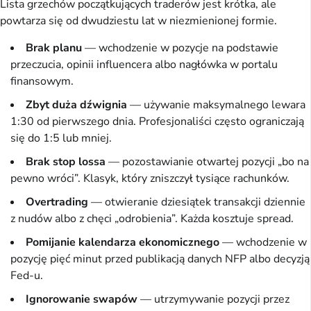
Lista grzechów początkujących traderów jest krótka, ale
powtarza się od dwudziestu lat w niezmienionej formie.
Brak planu
— wchodzenie w pozycje na podstawie
przeczucia, opinii influencera albo nagłówka w portalu
finansowym.
Zbyt duża dźwignia
— używanie maksymalnego lewara
1:30 od pierwszego dnia. Profesjonaliści często ograniczają
się do 1:5 lub mniej.
Brak stop lossa
— pozostawianie otwartej pozycji „bo na
pewno wróci”. Klasyk, który zniszczył tysiące rachunków.
Overtrading
— otwieranie dziesiątek transakcji dziennie
z nudów albo z chęci „odrobienia”. Każda kosztuje spread.
Pomijanie kalendarza ekonomicznego
— wchodzenie w
pozycję pięć minut przed publikacją danych NFP albo decyzją
Fed-u.
Ignorowanie swapów
— utrzymywanie pozycji przez