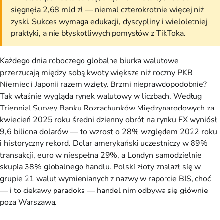
sięgnęła 2,68 mld zł — niemal czterokrotnie więcej niż
zyski. Sukces wymaga edukacji, dyscypliny i wieloletniej
praktyki, a nie błyskotliwych pomysłów z TikToka.
Każdego dnia roboczego globalne biurka walutowe
przerzucają między sobą kwoty większe niż roczny PKB
Niemiec i Japonii razem wzięty. Brzmi nieprawdopodobnie?
Tak właśnie wygląda rynek walutowy w liczbach. Według
Triennial Survey Banku Rozrachunków Międzynarodowych za
kwiecień 2025 roku średni dzienny obrót na rynku FX wyniósł
9,6 biliona dolarów — to wzrost o 28% względem 2022 roku
i historyczny rekord. Dolar amerykański uczestniczy w 89%
transakcji, euro w niespełna 29%, a Londyn samodzielnie
skupia 38% globalnego handlu. Polski złoty znalazł się w
grupie 21 walut wymienianych z nazwy w raporcie BIS, choć
— i to ciekawy paradoks — handel nim odbywa się głównie
poza Warszawą.