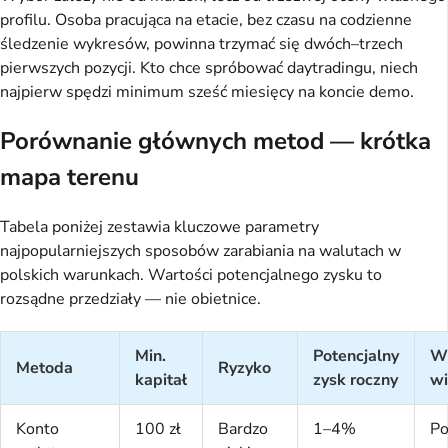
profilu. Osoba pracująca na etacie, bez czasu na codzienne
śledzenie wykresów, powinna trzymać się dwóch–trzech
pierwszych pozycji. Kto chce spróbować daytradingu, niech
najpierw spędzi minimum sześć miesięcy na koncie demo.
Porównanie głównych metod — krótka
mapa terenu
Tabela poniżej zestawia kluczowe parametry
najpopularniejszych sposobów zarabiania na walutach w
polskich warunkach. Wartości potencjalnego zysku to
rozsądne przedziały — nie obietnice.
Min.
Potencjalny
W
Metoda
Ryzyko
kapitał
zysk roczny
wi
Konto
100 zł
Bardzo
1–4%
P