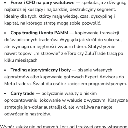
Forex i CFD na pary walutowe
— spekulacja z dźwignią,
najbardziej kuszący i najbardziej destrukcyjny segment.
Idealny dla tych, którzy mają wiedzę, czas, dyscyplinę i
kapitał, na którego stratę mogą sobie pozwolić.
Copy trading i konta PAMM
— kopiowanie transakcji
doświadczonych traderów. Wygląda jak skrót do sukcesu,
ale wymaga umiejętności wyboru lidera. Statystycznie
nawet topowi „mistrzowie” z eToro czy ZuluTrade tracą po
kilku miesiącach.
Trading algorytmiczny i boty
— pisanie własnych
algorytmów albo kupowanie gotowych Expert Advisors do
MetaTradera. Świat dla osób z zacięciem programistycznym.
Carry trade
— pożyczanie waluty o niskim
oprocentowaniu, lokowanie w walucie z wyższym. Klasyczna
strategia jen-dolar australijski, ale wrażliwa na nagłe
odwrócenie nastrojów.
Wybór zależy nie od marzeń, lecz od trzeźwej oceny własnego