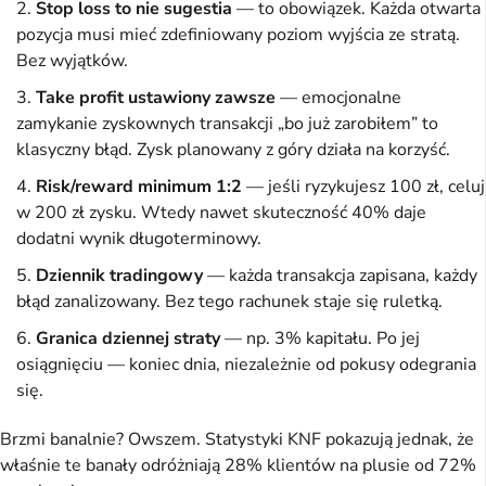
Stop loss to nie sugestia
— to obowiązek. Każda otwarta
pozycja musi mieć zdefiniowany poziom wyjścia ze stratą.
Bez wyjątków.
Take profit ustawiony zawsze
— emocjonalne
zamykanie zyskownych transakcji „bo już zarobiłem” to
klasyczny błąd. Zysk planowany z góry działa na korzyść.
Risk/reward minimum 1:2
— jeśli ryzykujesz 100 zł, celuj
w 200 zł zysku. Wtedy nawet skuteczność 40% daje
dodatni wynik długoterminowy.
Dziennik tradingowy
— każda transakcja zapisana, każdy
błąd zanalizowany. Bez tego rachunek staje się ruletką.
Granica dziennej straty
— np. 3% kapitału. Po jej
osiągnięciu — koniec dnia, niezależnie od pokusy odegrania
się.
Brzmi banalnie? Owszem. Statystyki KNF pokazują jednak, że
właśnie te banały odróżniają 28% klientów na plusie od 72%