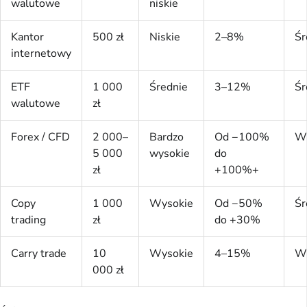
walutowe
niskie
Kantor
500 zł
Niskie
2–8%
Śr
internetowy
ETF
1 000
Średnie
3–12%
Śr
walutowe
zł
Forex / CFD
2 000–
Bardzo
Od −100%
W
5 000
wysokie
do
zł
+100%+
Copy
1 000
Wysokie
Od −50%
Śr
trading
zł
do +30%
Carry trade
10
Wysokie
4–15%
W
000 zł