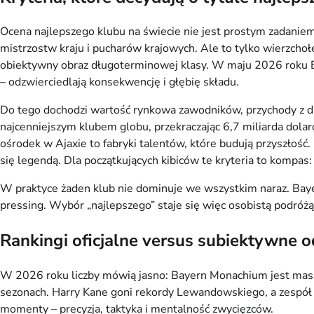
Ocena najlepszego klubu na świecie nie jest prostym zadanie
mistrzostw kraju i pucharów krajowych. Ale to tylko wierzcho
obiektywny obraz długoterminowej klasy. W maju 2026 roku Ba
– odzwierciedlają konsekwencję i głębię składu.
Do tego dochodzi wartość rynkowa zawodników, przychody z d
najcenniejszym klubem globu, przekraczając 6,7 miliarda dola
ośrodek w Ajaxie to fabryki talentów, które budują przyszłość.
się legendą. Dla początkujących kibiców te kryteria to kompas: n
W praktyce żaden klub nie dominuje we wszystkim naraz. Bayern
pressing. Wybór „najlepszego” staje się więc osobistą podróżą 
Rankingi oficjalne versus subiektywne 
W 2026 roku liczby mówią jasno: Bayern Monachium jest maszyn
sezonach. Harry Kane goni rekordy Lewandowskiego, a zespół T
momenty – precyzja, taktyka i mentalność zwycięzców.