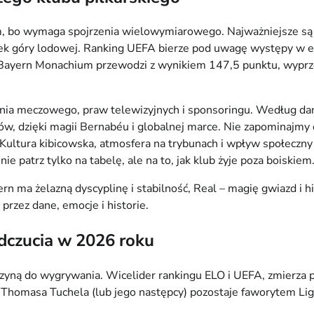
m, bo wymaga spojrzenia wielowymiarowego. Najważniejsze są w
łek góry lodowej. Ranking UEFA bierze pod uwagę występy w eu
yern Monachium przewodzi z wynikiem 147,5 punktu, wyprzedza
nia meczowego, praw telewizyjnych i sponsoringu. Według dan
rów, dzięki magii Bernabéu i globalnej marce. Nie zapominajmy
 Kultura kibicowska, atmosfera na trybunach i wpływ społeczny 
ie patrz tylko na tabelę, ale na to, jak klub żyje poza boiskiem
 ma żelazną dyscyplinę i stabilność, Real – magię gwiazd i his
przez dane, emocje i historie.
odczucia w 2026 roku
ą do wygrywania. Wicelider rankingu ELO i UEFA, zmierza po ko
homasa Tuchela (lub jego następcy) pozostaje faworytem Ligi M