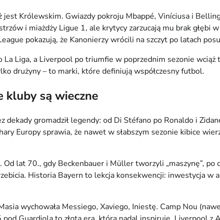
jest Królewskim. Gwiazdy pokroju Mbappé, Viníciusa i Belling
 Mistrzów i miażdży Ligue 1, ale krytycy zarzucają mu brak głę
ague pokazują, że Kanonierzy wrócili na szczyt po latach posu
 La Liga, a Liverpool po triumfie w poprzednim sezonie wciąż 
ylko drużyny – to marki, które definiują współczesny futbol.
re kluby są wieczne
z dekady gromadził legendy: od Di Stéfano po Ronaldo i Zidane
ary Europy sprawia, że nawet w słabszym sezonie kibice wierzą 
d lat 70., gdy Beckenbauer i Müller tworzyli „maszynę”, po dz
przebicia. Historia Bayern to lekcja konsekwencji: inwestycja 
 Masia wychowała Messiego, Xaviego, Iniestę. Camp Nou (nawet p
pod Guardiolą to złota era, która nadal inspiruje. Liverpool z 