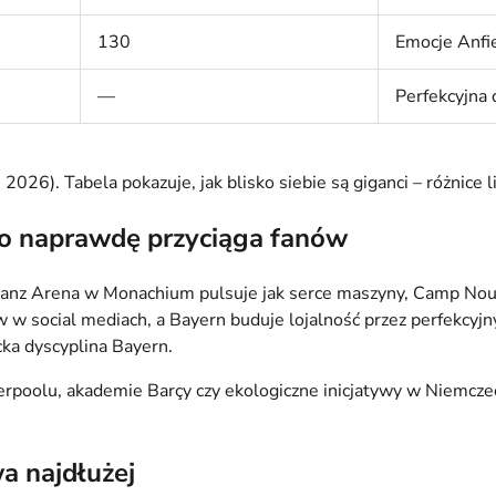
130
Emocje Anfi
—
Perfekcyjna
26). Tabela pokazuje, jak blisko siebie są giganci – różnice li
co naprawdę przyciąga fanów
Allianz Arena w Monachium pulsuje jak serce maszyny, Camp Nou –
 social mediach, a Bayern buduje lojalność przez perfekcyjny 
cka dyscyplina Bayern.
poolu, akademie Barçy czy ekologiczne inicjatywy w Niemczech.
wa najdłużej