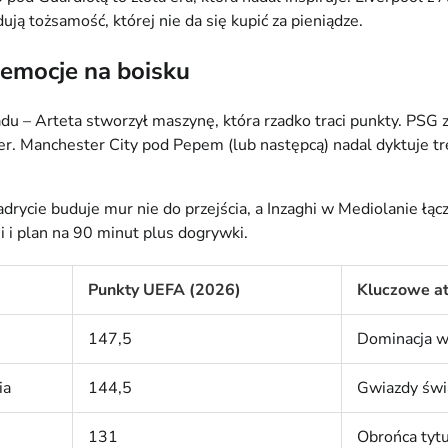
ują tożsamość, której nie da się kupić za pieniądze.
 emocje na boisku
 – Arteta stworzył maszynę, która rzadko traci punkty. PSG z
cer. Manchester City pod Pepem (lub następcą) nadal dyktuje tre
ycie buduje mur nie do przejścia, a Inzaghi w Mediolanie łączy
ni i plan na 90 minut plus dogrywki.
Punkty UEFA (2026)
Kluczowe a
147,5
Dominacja w
ia
144,5
Gwiazdy świ
131
Obrońca tyt