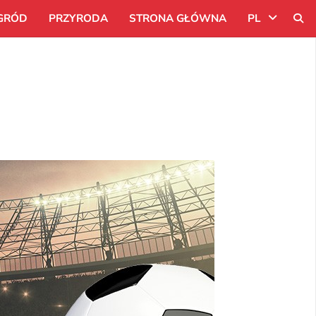
GRÓD
PRZYRODA
STRONA GŁÓWNA
PL
Uk
Ru
Pl