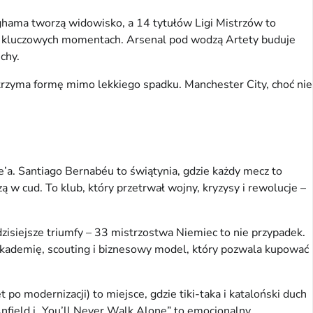
hama tworzą widowisko, a 14 tytułów Ligi Mistrzów to 
bi w kluczowych momentach. Arsenal pod wodzą Artety buduje 
chy.
trzyma formę mimo lekkiego spadku. Manchester City, choć nie 
’a. Santiago Bernabéu to świątynia, gdzie każdy mecz to 
w cud. To klub, który przetrwał wojny, kryzysy i rewolucje – 
isiejsze triumfy – 33 mistrzostwa Niemiec to nie przypadek. 
w akademię, scouting i biznesowy model, który pozwala kupować 
o modernizacji) to miejsce, gdzie tiki-taka i kataloński duch 
Anfield i „You’ll Never Walk Alone” to emocjonalny 