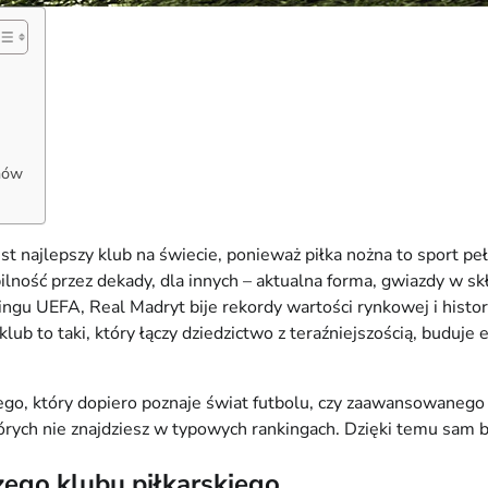
anów
est najlepszy klub na świecie, ponieważ piłka nożna to sport p
bilność przez dekady, dla innych – aktualna forma, gwiazdy w s
gu UEFA, Real Madryt bije rekordy wartości rynkowej i histor
ub to taki, który łączy dziedzictwo z teraźniejszością, buduje e
go, który dopiero poznaje świat futbolu, czy zaawansowanego fa
których nie znajdziesz w typowych rankingach. Dzięki temu sam 
szego klubu piłkarskiego