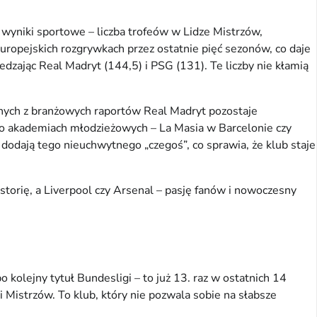
yniki sportowe – liczba trofeów w Lidze Mistrzów, 
ropejskich rozgrywkach przez ostatnie pięć sezonów, co daje 
jąc Real Madryt (144,5) i PSG (131). Te liczby nie kłamią 
ych z branżowych raportów Real Madryt pozostaje 
 o akademiach młodzieżowych – La Masia w Barcelonie czy 
dodają tego nieuchwytnego „czegoś”, co sprawia, że klub staje 
.
torię, a Liverpool czy Arsenal – pasję fanów i nowoczesny 
lejny tytuł Bundesligi – to już 13. raz w ostatnich 14 
istrzów. To klub, który nie pozwala sobie na słabsze 