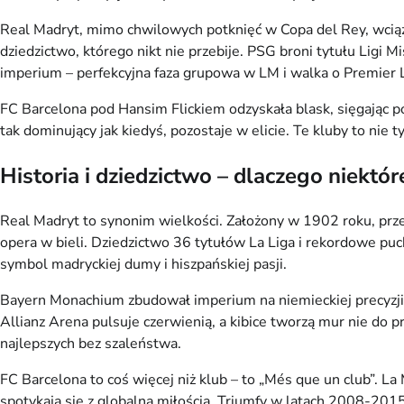
Real Madryt, mimo chwilowych potknięć w Copa del Rey, wciąż 
dziedzictwo, którego nikt nie przebije. PSG broni tytułu Ligi
imperium – perfekcyjna faza grupowa w LM i walka o Premier Le
FC Barcelona pod Hansim Flickiem odzyskała blask, sięgając po
tak dominujący jak kiedyś, pozostaje w elicie. Te kluby to nie t
Historia i dziedzictwo – dlaczego niektó
Real Madryt to synonim wielkości. Założony w 1902 roku, prze
opera w bieli. Dziedzictwo 36 tytułów La Liga i rekordowe puch
symbol madryckiej dumy i hiszpańskiej pasji.
Bayern Monachium zbudował imperium na niemieckiej precyzji. O
Allianz Arena pulsuje czerwienią, a kibice tworzą mur nie do 
najlepszych bez szaleństwa.
FC Barcelona to coś więcej niż klub – to „Més que un club”. La
spotykają się z globalną miłością. Triumfy w latach 2008-2015 