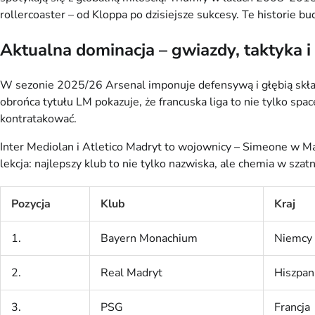
rollercoaster – od Kloppa po dzisiejsze sukcesy. Te historie bud
Aktualna dominacja – gwiazdy, taktyka i
W sezonie 2025/26 Arsenal imponuje defensywą i głębią składu
obrońca tytułu LM pokazuje, że francuska liga to nie tylko spa
kontratakować.
Inter Mediolan i Atletico Madryt to wojownicy – Simeone w Madr
lekcja: najlepszy klub to nie tylko nazwiska, ale chemia w szat
Pozycja
Klub
Kraj
1.
Bayern Monachium
Niemcy
2.
Real Madryt
Hiszpan
3.
PSG
Francja