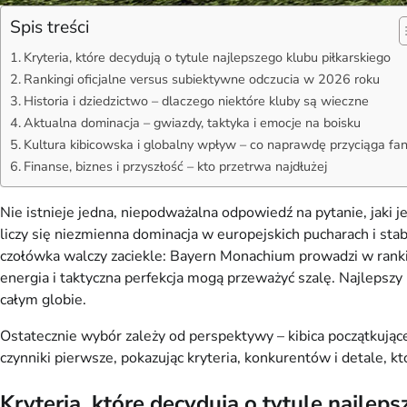
Spis treści
Kryteria, które decydują o tytule najlepszego klubu piłkarskiego
Rankingi oficjalne versus subiektywne odczucia w 2026 roku
Historia i dziedzictwo – dlaczego niektóre kluby są wieczne
Aktualna dominacja – gwiazdy, taktyka i emocje na boisku
Kultura kibicowska i globalny wpływ – co naprawdę przyciąga f
Finanse, biznes i przyszłość – kto przetrwa najdłużej
Nie istnieje jedna, niepodważalna odpowiedź na pytanie, jaki j
liczy się niezmienna dominacja w europejskich pucharach i sta
czołówka walczy zaciekle: Bayern Monachium prowadzi w rankin
energia i taktyczna perfekcja mogą przeważyć szalę. Najlepszy kl
całym globie.
Ostatecznie wybór zależy od perspektywy – kibica początkujące
czynniki pierwsze, pokazując kryteria, konkurentów i detale, 
Kryteria, które decydują o tytule najlep