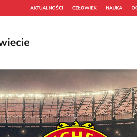
AKTUALNOŚCI
CZŁOWIEK
NAUKA
O
świecie