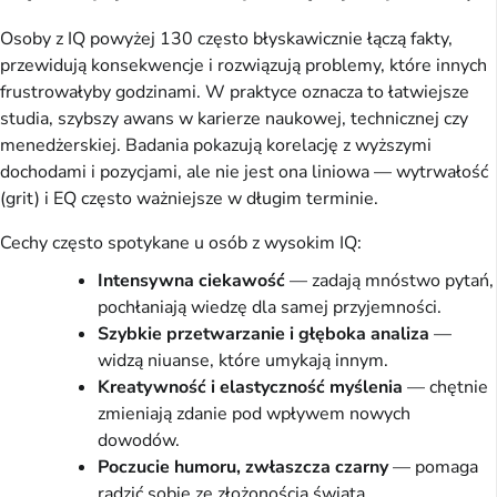
Osoby z IQ powyżej 130 często błyskawicznie łączą fakty,
przewidują konsekwencje i rozwiązują problemy, które innych
frustrowałyby godzinami. W praktyce oznacza to łatwiejsze
studia, szybszy awans w karierze naukowej, technicznej czy
menedżerskiej. Badania pokazują korelację z wyższymi
dochodami i pozycjami, ale nie jest ona liniowa — wytrwałość
(grit) i EQ często ważniejsze w długim terminie.
Cechy często spotykane u osób z wysokim IQ:
Intensywna ciekawość
— zadają mnóstwo pytań,
pochłaniają wiedzę dla samej przyjemności.
Szybkie przetwarzanie i głęboka analiza
—
widzą niuanse, które umykają innym.
Kreatywność i elastyczność myślenia
— chętnie
zmieniają zdanie pod wpływem nowych
dowodów.
Poczucie humoru, zwłaszcza czarny
— pomaga
radzić sobie ze złożonością świata.