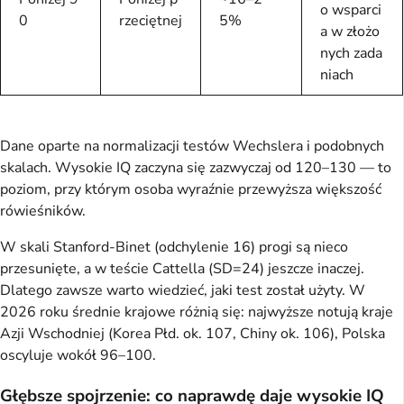
o wsparci
0
rzeciętnej
5%
a w złożo
nych zada
niach
Dane oparte na normalizacji testów Wechslera i podobnych
skalach. Wysokie IQ zaczyna się zazwyczaj od 120–130 — to
poziom, przy którym osoba wyraźnie przewyższa większość
rówieśników.
W skali Stanford-Binet (odchylenie 16) progi są nieco
przesunięte, a w teście Cattella (SD=24) jeszcze inaczej.
Dlatego zawsze warto wiedzieć, jaki test został użyty. W
2026 roku średnie krajowe różnią się: najwyższe notują kraje
Azji Wschodniej (Korea Płd. ok. 107, Chiny ok. 106), Polska
oscyluje wokół 96–100.
Głębsze spojrzenie: co naprawdę daje wysokie IQ