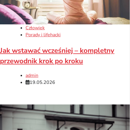
Człowiek
Porady i lifehacki
Jak wstawać wcześniej – kompletny
przewodnik krok po kroku
admin
19.05.2026