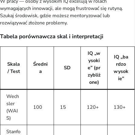
W pracy — osoby z wysokim IQ excelują w rolach
wymagających innowacji, ale mogą frustrować się rutyną.
Szukaj środowisk, gdzie możesz mentoryzować lub
rozwiązywać złożone problemy.
Tabela porównawcza skal i interpretacji
IQ „w
IQ „ba
ysoki
Skala
Średni
rdzo
SD
e” (pr
/ Test
a
wysok
zybliż
ie”
one)
Wech
sler
100
15
120+
130+
(WAI
S)
Stanfo