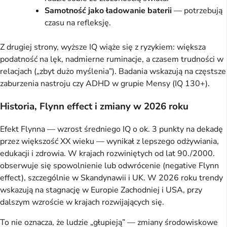
Samotność jako ładowanie baterii
— potrzebują
czasu na refleksję.
Z drugiej strony, wyższe IQ wiąże się z ryzykiem: większa
podatność na lęk, nadmierne ruminacje, a czasem trudności w
relacjach („zbyt dużo myślenia”). Badania wskazują na częstsze
zaburzenia nastroju czy ADHD w grupie Mensy (IQ 130+).
Historia, Flynn effect i zmiany w 2026 roku
Efekt Flynna — wzrost średniego IQ o ok. 3 punkty na dekadę
przez większość XX wieku — wynikał z lepszego odżywiania,
edukacji i zdrowia. W krajach rozwiniętych od lat 90./2000.
obserwuje się spowolnienie lub odwrócenie (negative Flynn
effect), szczególnie w Skandynawii i UK. W 2026 roku trendy
wskazują na stagnację w Europie Zachodniej i USA, przy
dalszym wzroście w krajach rozwijających się.
To nie oznacza, że ludzie „głupieją” — zmiany środowiskowe