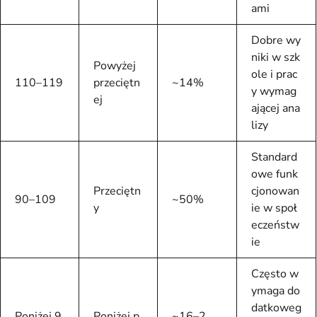
ami
Dobre wy
niki w szk
Powyżej
ole i prac
110–119
przeciętn
~14%
y wymag
ej
ającej ana
lizy
Standard
owe funk
Przeciętn
cjonowan
90–109
~50%
y
ie w społ
eczeństw
ie
Często w
ymaga do
datkoweg
Poniżej 9
Poniżej p
~16–2