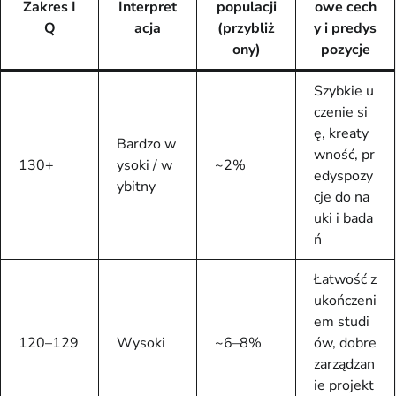
Zakres I
Interpret
populacji
owe cech
Q
acja
(przybliż
y i predys
ony)
pozycje
Szybkie u
czenie si
ę, kreaty
Bardzo w
wność, pr
130+
ysoki / w
~2%
edyspozy
ybitny
cje do na
uki i bada
ń
Łatwość z
ukończeni
em studi
120–129
Wysoki
~6–8%
ów, dobre
zarządzan
ie projekt