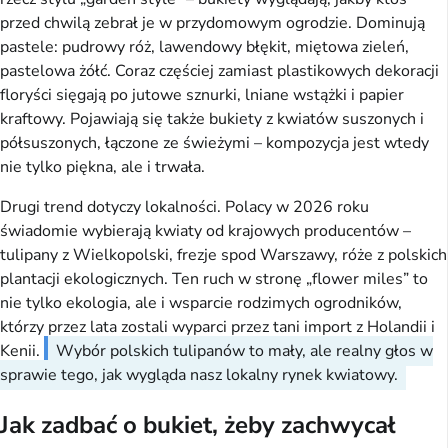
przed chwilą zebrał je w przydomowym ogrodzie. Dominują
pastele: pudrowy róż, lawendowy błękit, miętowa zieleń,
pastelowa żółć. Coraz częściej zamiast plastikowych dekoracji
floryści sięgają po jutowe sznurki, lniane wstążki i papier
kraftowy. Pojawiają się także bukiety z kwiatów suszonych i
półsuszonych, łączone ze świeżymi – kompozycja jest wtedy
nie tylko piękna, ale i trwała.
Drugi trend dotyczy lokalności. Polacy w 2026 roku
świadomie wybierają kwiaty od krajowych producentów –
tulipany z Wielkopolski, frezje spod Warszawy, róże z polskich
plantacji ekologicznych. Ten ruch w stronę „flower miles” to
nie tylko ekologia, ale i wsparcie rodzimych ogrodników,
którzy przez lata zostali wyparci przez tani import z Holandii i
Kenii.
Wybór polskich tulipanów to mały, ale realny głos w
sprawie tego, jak wygląda nasz lokalny rynek kwiatowy.
Jak zadbać o bukiet, żeby zachwycał