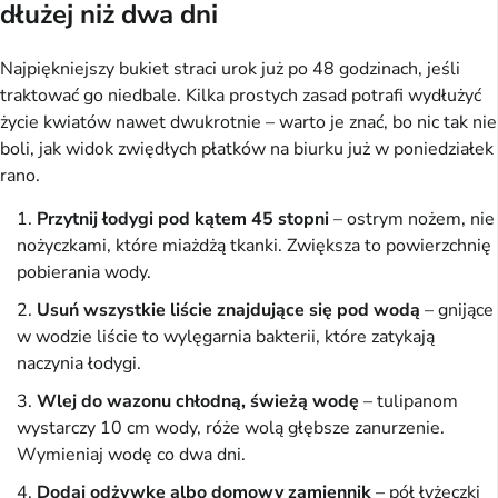
dłużej niż dwa dni
Najpiękniejszy bukiet straci urok już po 48 godzinach, jeśli
traktować go niedbale. Kilka prostych zasad potrafi wydłużyć
życie kwiatów nawet dwukrotnie – warto je znać, bo nic tak nie
boli, jak widok zwiędłych płatków na biurku już w poniedziałek
rano.
Przytnij łodygi pod kątem 45 stopni
– ostrym nożem, nie
nożyczkami, które miażdżą tkanki. Zwiększa to powierzchnię
pobierania wody.
Usuń wszystkie liście znajdujące się pod wodą
– gnijące
w wodzie liście to wylęgarnia bakterii, które zatykają
naczynia łodygi.
Wlej do wazonu chłodną, świeżą wodę
– tulipanom
wystarczy 10 cm wody, róże wolą głębsze zanurzenie.
Wymieniaj wodę co dwa dni.
Dodaj odżywkę albo domowy zamiennik
– pół łyżeczki