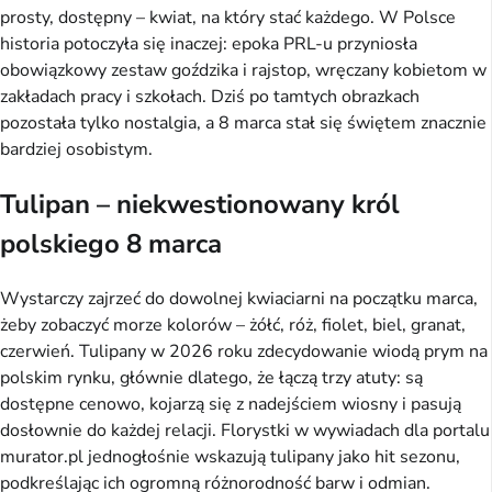
prosty, dostępny – kwiat, na który stać każdego. W Polsce
historia potoczyła się inaczej: epoka PRL-u przyniosła
obowiązkowy zestaw goździka i rajstop, wręczany kobietom w
zakładach pracy i szkołach. Dziś po tamtych obrazkach
pozostała tylko nostalgia, a 8 marca stał się świętem znacznie
bardziej osobistym.
Tulipan – niekwestionowany król
polskiego 8 marca
Wystarczy zajrzeć do dowolnej kwiaciarni na początku marca,
żeby zobaczyć morze kolorów – żółć, róż, fiolet, biel, granat,
czerwień. Tulipany w 2026 roku zdecydowanie wiodą prym na
polskim rynku, głównie dlatego, że łączą trzy atuty: są
dostępne cenowo, kojarzą się z nadejściem wiosny i pasują
dosłownie do każdej relacji. Florystki w wywiadach dla portalu
murator.pl jednogłośnie wskazują tulipany jako hit sezonu,
podkreślając ich ogromną różnorodność barw i odmian.