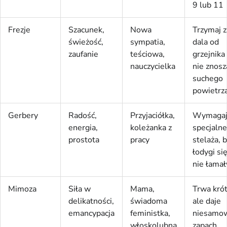
9 lub 11
Frezje
Szacunek,
Nowa
Trzymaj z
świeżość,
sympatia,
dala od
zaufanie
teściowa,
grzejnika
nauczycielka
nie znosz
suchego
powietrz
Gerbery
Radość,
Przyjaciółka,
Wymagaj
energia,
koleżanka z
specjaln
prostota
pracy
stelaża, 
łodygi si
nie łamał
Mimoza
Siła w
Mama,
Trwa krót
delikatności,
świadoma
ale daje
emancypacja
feministka,
niesamow
włoskolubna
zapach