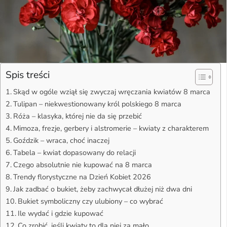
Spis treści
Skąd w ogóle wziął się zwyczaj wręczania kwiatów 8 marca
Tulipan – niekwestionowany król polskiego 8 marca
Róża – klasyka, której nie da się przebić
Mimoza, frezje, gerbery i alstromerie – kwiaty z charakterem
Goździk – wraca, choć inaczej
Tabela – kwiat dopasowany do relacji
Czego absolutnie nie kupować na 8 marca
Trendy florystyczne na Dzień Kobiet 2026
Jak zadbać o bukiet, żeby zachwycał dłużej niż dwa dni
Bukiet symboliczny czy ulubiony – co wybrać
Ile wydać i gdzie kupować
Co zrobić, jeśli kwiaty to dla niej za mało