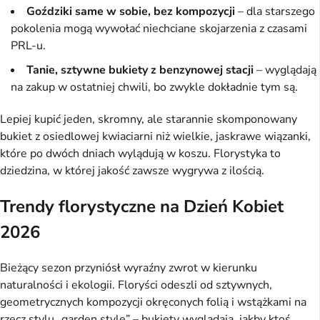
Goździki same w sobie, bez kompozycji
– dla starszego
pokolenia mogą wywołać niechciane skojarzenia z czasami
PRL-u.
Tanie, sztywne bukiety z benzynowej stacji
– wyglądają
na zakup w ostatniej chwili, bo zwykle dokładnie tym są.
Lepiej kupić jeden, skromny, ale starannie skomponowany
bukiet z osiedlowej kwiaciarni niż wielkie, jaskrawe wiązanki,
które po dwóch dniach wylądują w koszu. Florystyka to
dziedzina, w której jakość zawsze wygrywa z ilością.
Trendy florystyczne na Dzień Kobiet
2026
Bieżący sezon przyniósł wyraźny zwrot w kierunku
naturalności i ekologii. Floryści odeszli od sztywnych,
geometrycznych kompozycji okręconych folią i wstążkami na
rzecz stylu „garden style” – bukiety wyglądają, jakby ktoś