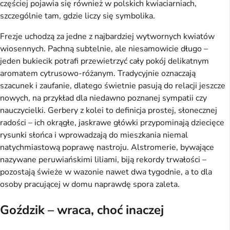
częściej pojawia się również w polskich kwiaciarniach,
szczególnie tam, gdzie liczy się symbolika.
Frezje uchodzą za jedne z najbardziej wytwornych kwiatów
wiosennych. Pachną subtelnie, ale niesamowicie długo –
jeden bukiecik potrafi przewietrzyć cały pokój delikatnym
aromatem cytrusowo-różanym. Tradycyjnie oznaczają
szacunek i zaufanie, dlatego świetnie pasują do relacji jeszcze
nowych, na przykład dla niedawno poznanej sympatii czy
nauczycielki. Gerbery z kolei to definicja prostej, słonecznej
radości – ich okrągłe, jaskrawe główki przypominają dziecięce
rysunki słońca i wprowadzają do mieszkania niemal
natychmiastową poprawę nastroju. Alstromerie, bywające
nazywane peruwiańskimi liliami, biją rekordy trwałości –
pozostają świeże w wazonie nawet dwa tygodnie, a to dla
osoby pracującej w domu naprawdę spora zaleta.
Goździk – wraca, choć inaczej