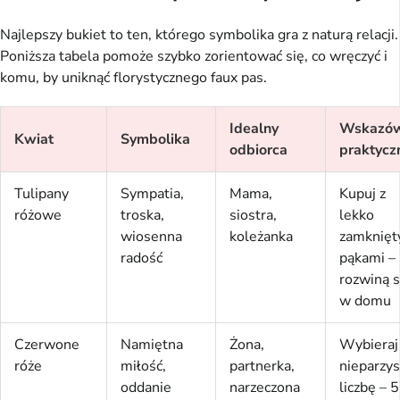
Najlepszy bukiet to ten, którego symbolika gra z naturą relacji.
Poniższa tabela pomoże szybko zorientować się, co wręczyć i
komu, by uniknąć florystycznego faux pas.
Idealny
Wskazó
Kwiat
Symbolika
odbiorca
praktycz
Tulipany
Sympatia,
Mama,
Kupuj z
różowe
troska,
siostra,
lekko
wiosenna
koleżanka
zamknięt
radość
pąkami –
rozwiną s
w domu
Czerwone
Namiętna
Żona,
Wybieraj
róże
miłość,
partnerka,
nieparzys
oddanie
narzeczona
liczbę – 5