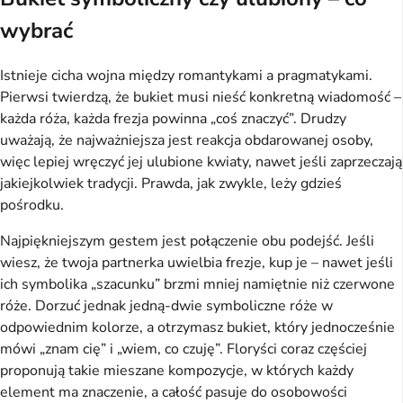
wybrać
Istnieje cicha wojna między romantykami a pragmatykami.
Pierwsi twierdzą, że bukiet musi nieść konkretną wiadomość –
każda róża, każda frezja powinna „coś znaczyć”. Drudzy
uważają, że najważniejsza jest reakcja obdarowanej osoby,
więc lepiej wręczyć jej ulubione kwiaty, nawet jeśli zaprzeczają
jakiejkolwiek tradycji. Prawda, jak zwykle, leży gdzieś
pośrodku.
Najpiękniejszym gestem jest połączenie obu podejść. Jeśli
wiesz, że twoja partnerka uwielbia frezje, kup je – nawet jeśli
ich symbolika „szacunku” brzmi mniej namiętnie niż czerwone
róże. Dorzuć jednak jedną-dwie symboliczne róże w
odpowiednim kolorze, a otrzymasz bukiet, który jednocześnie
mówi „znam cię” i „wiem, co czuję”. Floryści coraz częściej
proponują takie mieszane kompozycje, w których każdy
element ma znaczenie, a całość pasuje do osobowości