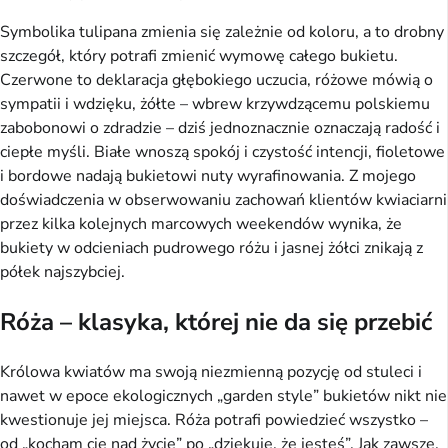
Symbolika tulipana zmienia się zależnie od koloru, a to drobny
szczegół, który potrafi zmienić wymowę całego bukietu.
Czerwone to deklaracja głębokiego uczucia, różowe mówią o
sympatii i wdzięku, żółte – wbrew krzywdzącemu polskiemu
zabobonowi o zdradzie – dziś jednoznacznie oznaczają radość i
ciepłe myśli. Białe wnoszą spokój i czystość intencji, fioletowe
i bordowe nadają bukietowi nuty wyrafinowania. Z mojego
doświadczenia w obserwowaniu zachowań klientów kwiaciarni
przez kilka kolejnych marcowych weekendów wynika, że
bukiety w odcieniach pudrowego różu i jasnej żółci znikają z
półek najszybciej.
Róża – klasyka, której nie da się przebić
Królowa kwiatów ma swoją niezmienną pozycję od stuleci i
nawet w epoce ekologicznych „garden style” bukietów nikt nie
kwestionuje jej miejsca. Róża potrafi powiedzieć wszystko –
od „kocham cię nad życie” po „dziękuję, że jesteś”. Jak zawsze,