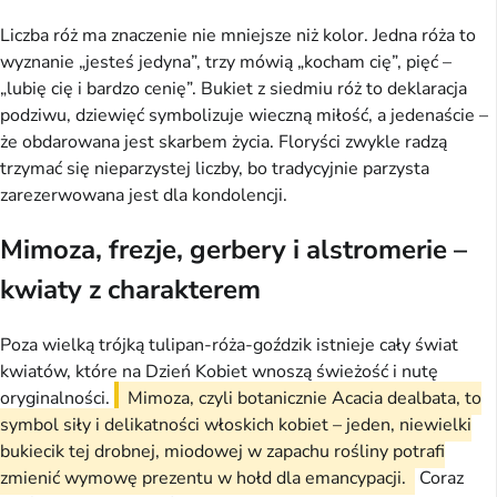
Liczba róż ma znaczenie nie mniejsze niż kolor. Jedna róża to
wyznanie „jesteś jedyna”, trzy mówią „kocham cię”, pięć –
„lubię cię i bardzo cenię”. Bukiet z siedmiu róż to deklaracja
podziwu, dziewięć symbolizuje wieczną miłość, a jedenaście –
że obdarowana jest skarbem życia. Floryści zwykle radzą
trzymać się nieparzystej liczby, bo tradycyjnie parzysta
zarezerwowana jest dla kondolencji.
Mimoza, frezje, gerbery i alstromerie –
kwiaty z charakterem
Poza wielką trójką tulipan-róża-goździk istnieje cały świat
kwiatów, które na Dzień Kobiet wnoszą świeżość i nutę
oryginalności.
Mimoza, czyli botanicznie Acacia dealbata, to
symbol siły i delikatności włoskich kobiet – jeden, niewielki
bukiecik tej drobnej, miodowej w zapachu rośliny potrafi
zmienić wymowę prezentu w hołd dla emancypacji.
Coraz