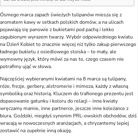
Ósmego marca zapach świeżych tulipanów miesza się z
aromatem kawy w setkach polskich domów, a na ulicach
pojawiają się panowie z bukietami pod pachą i lekko
zagubionym wyrazem twarzy. Wybór odpowiedniego kwiatu
na Dzień Kobiet to znacznie więcej niż tylko zakup pierwszego
ładnego bukietu z osiedlowego stoiska – to mały, ale
wymowny język, który mówi za nas to, czego czasem nie
potrafimy ująć w słowa.
Najczęściej wybieranymi kwiatami na 8 marca są tulipany,
róże, frezje, gerbery, alstromerie i mimoza, każdy z własną
symboliką oraz historią. Kluczem do trafionego prezentu jest
dopasowanie gatunku i koloru do relacji – inne kwiaty
wręczamy mamie, inne partnerce, jeszcze inne koleżance z
biura. Goździki, niegdyś synonim PRL-owskich obchodów, dziś
wracają w nowoczesnych aranżacjach, a chryzantemy lepiej
zostawić na zupełnie inną okazję.