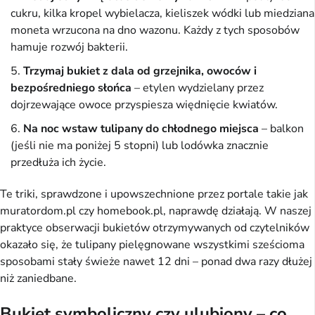
cukru, kilka kropel wybielacza, kieliszek wódki lub miedziana
moneta wrzucona na dno wazonu. Każdy z tych sposobów
hamuje rozwój bakterii.
Trzymaj bukiet z dala od grzejnika, owoców i
bezpośredniego słońca
– etylen wydzielany przez
dojrzewające owoce przyspiesza więdnięcie kwiatów.
Na noc wstaw tulipany do chłodnego miejsca
– balkon
(jeśli nie ma poniżej 5 stopni) lub lodówka znacznie
przedłuża ich życie.
Te triki, sprawdzone i upowszechnione przez portale takie jak
muratordom.pl czy homebook.pl, naprawdę działają. W naszej
praktyce obserwacji bukietów otrzymywanych od czytelników
okazało się, że tulipany pielęgnowane wszystkimi sześcioma
sposobami stały świeże nawet 12 dni – ponad dwa razy dłużej
niż zaniedbane.
Bukiet symboliczny czy ulubiony – co