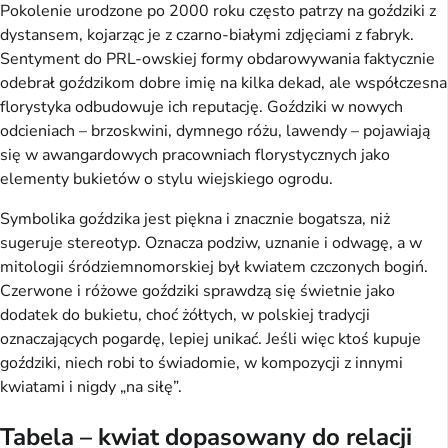
Pokolenie urodzone po 2000 roku często patrzy na goździki z
dystansem, kojarząc je z czarno-białymi zdjęciami z fabryk.
Sentyment do PRL-owskiej formy obdarowywania faktycznie
odebrał goździkom dobre imię na kilka dekad, ale współczesna
florystyka odbudowuje ich reputację. Goździki w nowych
odcieniach – brzoskwini, dymnego różu, lawendy – pojawiają
się w awangardowych pracowniach florystycznych jako
elementy bukietów o stylu wiejskiego ogrodu.
Symbolika goździka jest piękna i znacznie bogatsza, niż
sugeruje stereotyp. Oznacza podziw, uznanie i odwagę, a w
mitologii śródziemnomorskiej był kwiatem czczonych bogiń.
Czerwone i różowe goździki sprawdzą się świetnie jako
dodatek do bukietu, choć żółtych, w polskiej tradycji
oznaczających pogardę, lepiej unikać. Jeśli więc ktoś kupuje
goździki, niech robi to świadomie, w kompozycji z innymi
kwiatami i nigdy „na siłę”.
Tabela – kwiat dopasowany do relacji