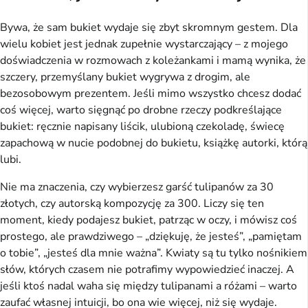
Bywa, że sam bukiet wydaje się zbyt skromnym gestem. Dla
wielu kobiet jest jednak zupełnie wystarczający – z mojego
doświadczenia w rozmowach z koleżankami i mamą wynika, że
szczery, przemyślany bukiet wygrywa z drogim, ale
bezosobowym prezentem. Jeśli mimo wszystko chcesz dodać
coś więcej, warto sięgnąć po drobne rzeczy podkreślające
bukiet: ręcznie napisany liścik, ulubioną czekoladę, świecę
zapachową w nucie podobnej do bukietu, książkę autorki, którą
lubi.
Nie ma znaczenia, czy wybierzesz garść tulipanów za 30
złotych, czy autorską kompozycję za 300. Liczy się ten
moment, kiedy podajesz bukiet, patrząc w oczy, i mówisz coś
prostego, ale prawdziwego – „dziękuję, że jesteś”, „pamiętam
o tobie”, „jesteś dla mnie ważna”. Kwiaty są tu tylko nośnikiem
słów, których czasem nie potrafimy wypowiedzieć inaczej. A
jeśli ktoś nadal waha się między tulipanami a różami – warto
zaufać własnej intuicji, bo ona wie więcej, niż się wydaje.